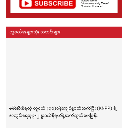
လူဖတ်အများဆုံး သတင်းများ
ဖမ်းဆီးခံရတဲ့ လူငယ် (၇၀)ဝန်းကျင်နဲ့ပတ်သက်ပြီး (KNPP) ရဲ့
အတွင်းရေးမှူး-၂ ခူးဒယ်နီရယ်နဲ့ဆက်သွယ်မေးမြန်း