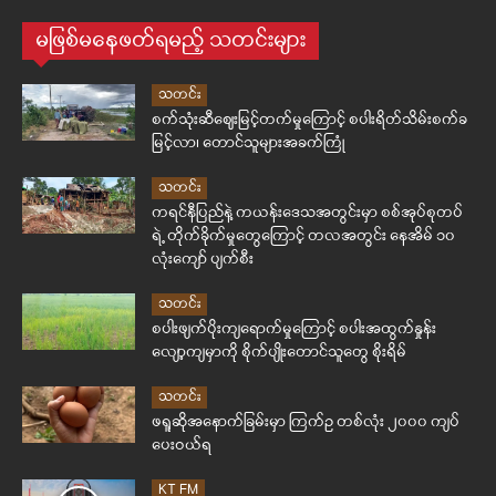
မဖြစ်မနေဖတ်ရမည့် သတင်းများ
သတင်း
စက်သုံးဆီဈေးမြင့်တက်မှုကြောင့် စပါးရိတ်သိမ်းစက်ခ
မြင့်လာ၊ တောင်သူများအခက်ကြုံ
သတင်း
ကရင်နီပြည်နဲ့ ကယန်းဒေသအတွင်းမှာ စစ်အုပ်စုတပ်
ရဲ့ တိုက်ခိုက်မှုတွေကြောင့် တလအတွင်း နေအိမ် ၁၀
လုံးကျော် ပျက်စီး
သတင်း
စပါးဖျက်ပိုးကျရောက်မှုကြောင့် စပါးအထွက်နှုန်း
လျော့ကျမှာကို စိုက်ပျိုးတောင်သူတွေ စိုးရိမ်
သတင်း
ဖရူဆိုအနောက်ခြမ်းမှာ ကြက်ဥ တစ်လုံး ၂၀၀၀ ကျပ်
ပေးဝယ်ရ
KT FM