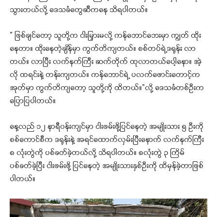
သွားတယ်လို့ ဒေသခံတွေဆီကနေ သိရပါတယ်။
” ဖြစ်ချင်တော့ သူတို့က ငါးမြှားမလို့ ကန်ဘောင်ဘေးမှာ ကျွတ် ထိုး
နေတာ။ ထိုးနေတဲ့ချိန်မှာ ကွက်တိကျတယ်။ စစ်တပ်ရဲ့ဒရုန်း လာ
တယ်။ လာပြီး လက်နက်ကြီး ဆက်တိုက် ထုလာတယ်ပေါ့နော။ အဲ့
လို ထရင်းနဲ့ တန်းကျတယ်။ ကန်ဘောင်ရဲ့ ပလက်ဖောင်းတောင့်က
အုတ်မှာ ကွက်တိကျတော့ သူတို့ကို ထိတယ်။”လို့ ဒေသခံတစ်ဦးက
ပြောပြပါတယ်။
နေ့လည် ၁၂ နာရီ၀န်းကျင်မှာ ငါးဖမ်းဖို့ပြင်နေတဲ့ အမျိုးသား ၅ ဦးကို
စစ်ကောင်စီက ဒရုန်းနဲ့ အရင်ထောက်လှမ်းပြီးနောက် လက်နက်ကြီး
၈ လုံးတွဲကို ပစ်ခတ်ခဲ့တယ်လို့ သိရပါတယ်။ ၈လုံးတွဲ ၃ ကြိမ်
ပစ်ခတ်ခဲ့ပြီး ငါးဖမ်းဖို့ ပြင်နေတဲ့ အမျိုးသားနှစ်ဦးကို ထိမှန်ခဲ့တာဖြစ်
ပါတယ်။