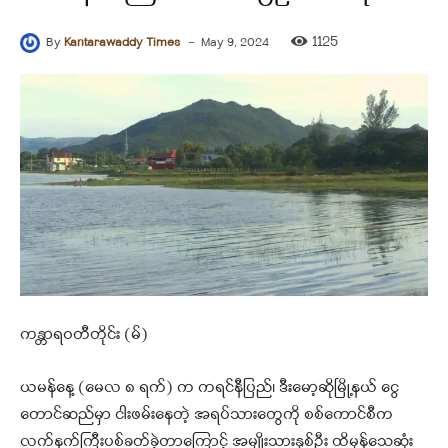
-
1125
By
Kantarawaddy Times
May 9, 2024
ကန္တာရဝတီတိုင်း (မ်)
ယမန်နေ့ (မေလ ၈ ရက်) က ကရင်နီပြည်၊ ဒီးမော့ဆိုမြို့နယ် ငွေ
တောင်ဆည်မှာ ငါးဖမ်းနေတဲ့ အရပ်သားတွေကို စစ်ကောင်စီက
လက်နက်ကြီးပစ်ခတ်ခဲ့တာကြောင့် အမျိုးသားနှစ်ဦး ထိမှန်သေဆုံး