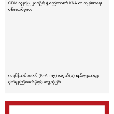
CDM သူနာပြု ၂၀၀ဦးနဲ့ ဖွဲ့စည်းထားတဲ့ KNA က ကျန်းမာရေး
ဝန်ဆောင်မှုပေး
ကရင်နီတပ်မတော် (K-Army) အမှတ်(၁) နည်းဗျူဟာမှူး
ဗိုလ်မှူးကြီးအယ်မွီးနှင့် တွေ့ဆုံခြင်း