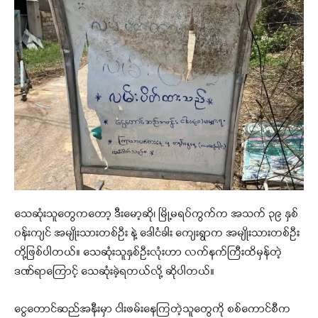
သေဆုံးသူတွေကတော့ ဒီးမော့ဆို၊ မြို့မရပ်ကွက်က အသက် ၃၉ နှစ်
၀န်းကျင် အမျိုးသားတစ်ဦး နဲ့ ဒေါငံခါး ကျေးရွာက အမျိုးသားတစ်ဦး
တို့ဖြစ်ပါတယ်။ သေဆုံးသူနှစ်ဦးလုံးဟာ လက်နက်ကြီးထိမှန်တဲ့
ဒဏ်ရာကြောင့် သေဆုံးခဲ့ရတယ်လို့ ဆိုပါတယ်။
ငွေတောင်ဆည်အနီးမှာ ငါးဖမ်းနေကြတဲ့သူတွေကို စစ်ကောင်စီက