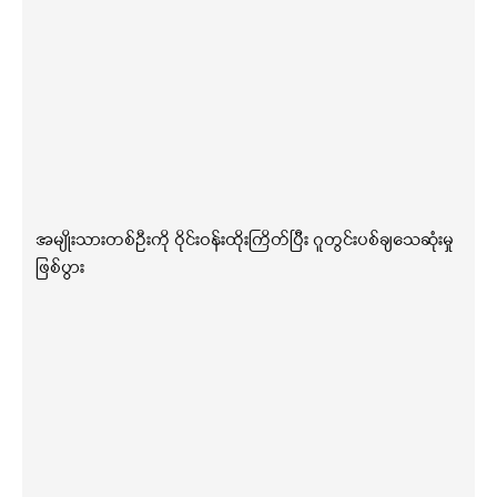
အမျိုးသားတစ်ဦးကို ဝိုင်းဝန်းထိုးကြိတ်ပြီး ဂူတွင်းပစ်ချသေဆုံးမှု
ဖြစ်ပွား