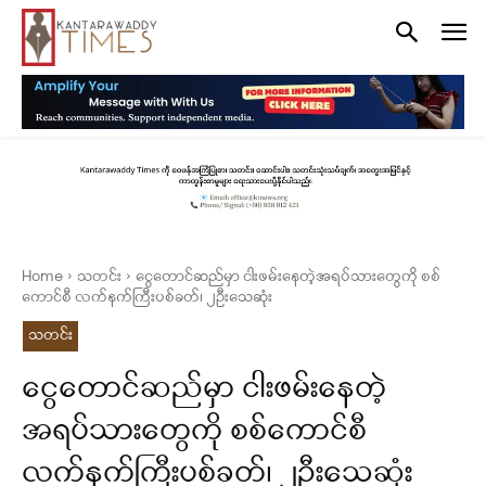
Home
သတင်း
ငွေတောင်ဆည်မှာ ငါးဖမ်းနေတဲ့အရပ်သားတွေကို စစ်
ကောင်စီ လက်နက်ကြီးပစ်ခတ်၊ ၂ဦးသေဆုံး
သတင်း
ငွေတောင်ဆည်မှာ ငါးဖမ်းနေတဲ့
အရပ်သားတွေကို စစ်ကောင်စီ
လက်နက်ကြီးပစ်ခတ်၊ ၂ဦးသေဆုံး