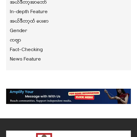
အယ်ဒီတာ့အာဘော်
In-depth Feature
အယ်ဒီတာ့ထံ ပေးစာ
Gender
ကဗျာ
Fact-Checking
News Feature