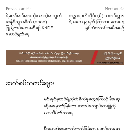
Previous article
Next article
ရဲဘော်အင်အားတိုးလာတဲ့အတွက်
ကန္တာရဝတီတိုင်း (မ်) သတင်းဌာန
ဆန်ရိက္ခာ အိတ် (၁၀၀၀)
ရဲ့ မေလ ၉ ရက် ကြာသပတေးနေ့
ဖြည့်တင်းရေးအစီစဥ် KNDF
ရုပ်သံသတင်းအစီအစဉ်
ဆောင်ရွက်နေ
ဆက်စပ်သတင်းများ
စစ်အုပ်စုတပ်ရဲ့တိုက်ခိုက်မှုတွေကြောင့် ဒီးမော့
ဆိုအနောက်ခြမ်းက စာသင်ကျောင်းတချို့ကို
ယာယီပိတ်ထားရ
ဒီးမော့ဆိုအနောက်ဘက်ခြမ်းက ချောင်းတခုမှာ