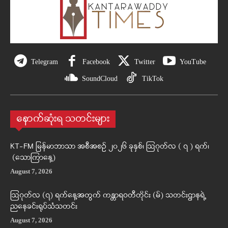
Telegram
Facebook
Twitter
YouTube
SoundCloud
TikTok
နောက်ဆုံးရ သတင်းများ
KT-FM မြန်မာဘာသာ အစီအစဉ် ၂၀၂၆ ခုနှစ်၊ ဩဂုတ်လ ( ၇ ) ရက်၊
(သောကြာနေ့)
August 7, 2026
ဩဂုတ်လ (၇) ရက်နေ့အတွက် ကန္တာရဝတီတိုင်း (မ်) သတင်းဌာနရဲ့
ညနေခင်းရုပ်သံသတင်း
August 7, 2026