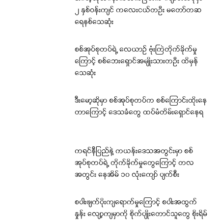
၂ နှစ်ဝန်းကျင် ကလေးငယ်တဦး မတော်တဆ
ရေနစ်သေဆုံး
စစ်အုပ်စုတပ်ရဲ့ လေယာဉ် ဗုံးကြဲတိုက်ခိုက်မှု
ကြောင့် စစ်ဘေးရှောင်အမျိုးသားတဦး ထိမှန်
သေဆုံး
ဒီးမော့ဆိုမှာ စစ်အုပ်စုတပ်က စစ်ကြောင်းထိုးနေ
တာကြောင့် ဒေသခံတွေ ထပ်မံတိမ်းရှောင်နေရ
ကရင်နီပြည်နဲ့ ကယန်းဒေသအတွင်းမှာ စစ်
အုပ်စုတပ်ရဲ့ တိုက်ခိုက်မှုတွေကြောင့် တလ
အတွင်း နေအိမ် ၁၀ လုံးကျော် ပျက်စီး
စပါးဖျက်ပိုးကျရောက်မှုကြောင့် စပါးအထွက်
နှုန်း လျော့ကျမှာကို စိုက်ပျိုးတောင်သူတွေ စိုးရိမ်