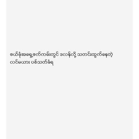
ဖယ်ခုံအရှေ့ဖက်ကမ်းတွင် ဒလန်လို့ သတင်းထွက်နေတဲ့
လင်မယား ပစ်သတ်ခံရ