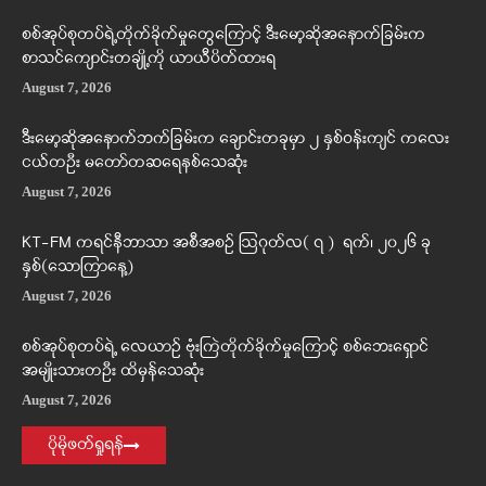
စစ်အုပ်စုတပ်ရဲ့တိုက်ခိုက်မှုတွေကြောင့် ဒီးမော့ဆိုအနောက်ခြမ်းက
စာသင်ကျောင်းတချို့ကို ယာယီပိတ်ထားရ
August 7, 2026
ဒီးမော့ဆိုအနောက်ဘက်ခြမ်းက ချောင်းတခုမှာ ၂ နှစ်ဝန်းကျင် ကလေး
ငယ်တဦး မတော်တဆရေနစ်သေဆုံး
August 7, 2026
KT-FM ကရင်နီဘာသာ အစီအစဉ် ဩဂုတ်လ( ၇ ) ရက်၊ ၂၀၂၆ ခု
နှစ်(သောကြာနေ့)
August 7, 2026
စစ်အုပ်စုတပ်ရဲ့ လေယာဉ် ဗုံးကြဲတိုက်ခိုက်မှုကြောင့် စစ်ဘေးရှောင်
အမျိုးသားတဦး ထိမှန်သေဆုံး
August 7, 2026
ပိုမိုဖတ်ရှုရန်