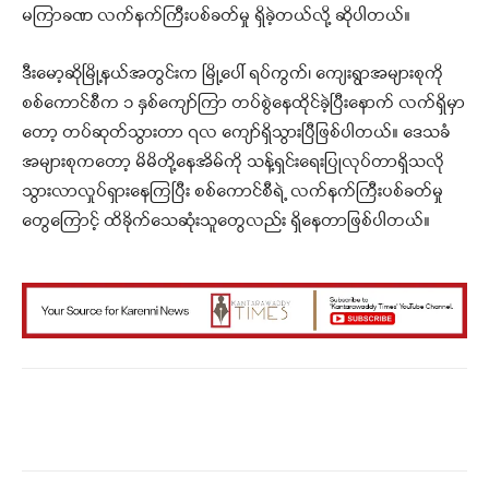
မကြာခဏ လက်နက်ကြီးပစ်ခတ်မှု ရှိခဲ့တယ်လို့ ဆိုပါတယ်။
ဒီးမော့ဆိုမြို့နယ်အတွင်းက မြို့ပေါ် ရပ်ကွက်၊ ကျေးရွာအများစုကို
စစ်ကောင်စီက ၁ နှစ်ကျော်ကြာ တပ်စွဲနေထိုင်ခဲ့ပြီးနောက် လက်ရှိမှာ
တော့ တပ်ဆုတ်သွားတာ ၇လ ကျော်ရှိသွားပြီဖြစ်ပါတယ်။ ဒေသခံ
အများစုကတော့ မိမိတို့နေအိမ်ကို သန့်ရှင်းရေးပြုလုပ်တာရှိသလို
သွားလာလှုပ်ရှားနေကြပြီး စစ်ကောင်စီရဲ့ လက်နက်ကြီးပစ်ခတ်မှု
တွေကြောင့် ထိခိုက်သေဆုံးသူတွေလည်း ရှိနေတာဖြစ်ပါတယ်။
Facebook
X
WhatsApp