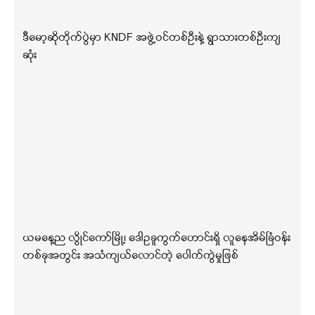
ဒီမော့ဆိုတိုက်ပွဲမှာ KNDF အဖွဲ့ဝင်တစ်ဦးနဲ့ ရွာသားတစ်ဦးကျ
ဆုံး
ယမနေ့ည လွိုင်ကော်မြို့၊ ဒေါဥခူကွက်ဟောင်းရှိ လူနေအိမ်ခြံဝန်း
တစ်ခုအတွင်း အသံကျယ်လောင်တဲ့ ပေါက်ကွဲမှုဖြစ်