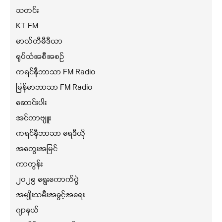
သတင်း
KT FM
မာလ်တီမီဒီယာ
ရုပ်သံအစီအစဉ်
ကရင်နီဘာသာ FM Radio
မြန်မာဘာသာ FM Radio
ဆောင်းပါး
အင်တာဗျူး
ကရင်နီဘာသာ ရေဒီယို
အတွေးအမြင်
ကာတွန်း
၂၀၂၅ ရွေးကောက်ပွဲ
အမျိုးသမီးအခွင့်အရေး
ဂျာနယ်