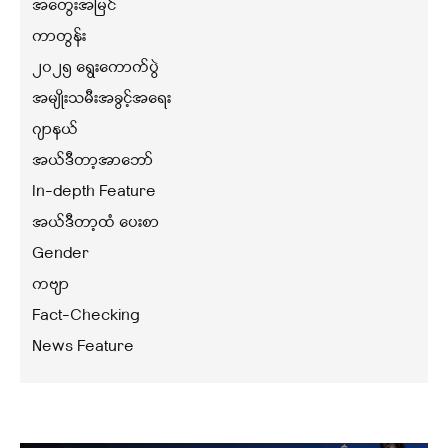
အတွေးအမြင်
ကာတွန်း
၂၀၂၅ ရွေးကောက်ပွဲ
အမျိုးသမီးအခွင့်အရေး
ဂျာနယ်
အယ်ဒီတာ့အာဘော်
In-depth Feature
အယ်ဒီတာ့ထံ ပေးစာ
Gender
ကဗျာ
Fact-Checking
News Feature