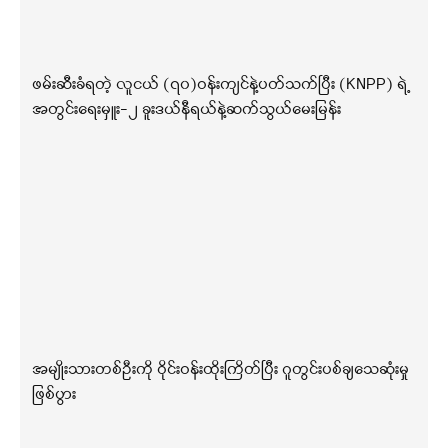
ဖမ်းဆီးခံရတဲ့ လူငယ် (၇၀)ဝန်းကျင်နဲ့ပတ်သက်ပြီး (KNPP) ရဲ့
အတွင်းရေးမှူး-၂ ခူးဒယ်နီရယ်နဲ့ဆက်သွယ်မေးမြန်း
အမျိုးသားတစ်ဦးကို ဝိုင်းဝန်းထိုးကြိတ်ပြီး ဂူတွင်းပစ်ချသေဆုံးမှု
ဖြစ်ပွား