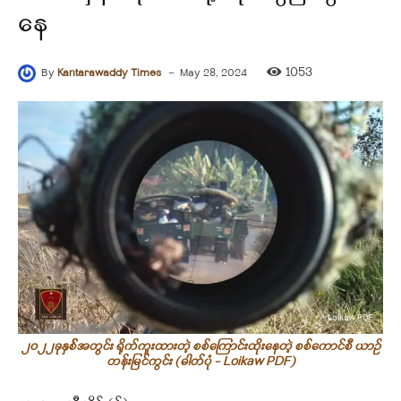
နေ
-
1053
By
Kantarawaddy Times
May 28, 2024
၂၀၂၂ခုနှစ််အတွင်း ရိုက်ကူးထားတဲ့ စစ်ကြောင်းထိုးနေတဲ့ စစ်ကောင်စီ ယာဉ်
တန်းမြင်ကွင်း (ဓါတ်ပုံ - Loikaw PDF)