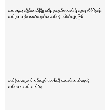
ယမနေ့ည လွိုင်ကော်မြို့၊ ဒေါဥခူကွက်ဟောင်းရှိ လူနေအိမ်ခြံဝန်း
တစ်ခုအတွင်း အသံကျယ်လောင်တဲ့ ပေါက်ကွဲမှုဖြစ်
ဖယ်ခုံအရှေ့ဖက်ကမ်းတွင် ဒလန်လို့ သတင်းထွက်နေတဲ့
လင်မယား ပစ်သတ်ခံရ