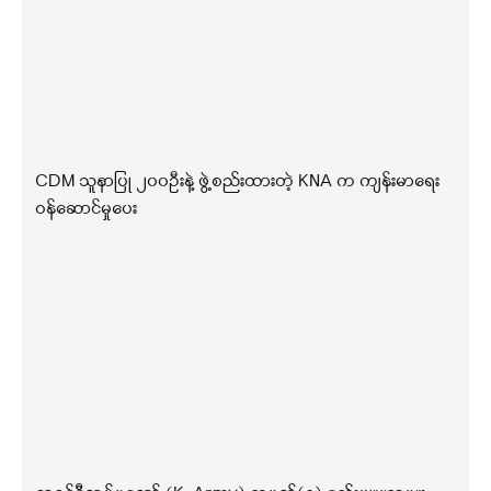
CDM သူနာပြု ၂၀၀ဦးနဲ့ ဖွဲ့စည်းထားတဲ့ KNA က ကျန်းမာရေး
ဝန်ဆောင်မှုပေး