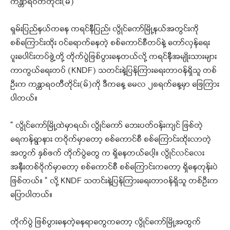
ကန္တာရဝတီတိုင်း(မ်)
ရှမ်းပြည်နယ်ကနေ ကရင်နီပြည်၊ လွိုင်ကော်မြို့နယ်အတွင်းကို
စစ်ကြောင်းထိုး ဝင်ရောက်နေတဲ့ စစ်ကောင်စီတပ်နဲ့ တော်လှန်ရေး
ပူးပေါင်းတပ်ဖွဲ့တို့ တိုက်ပွဲဖြစ်ပွားနေတယ်လို့ ကရင်နီအမျိုးသားများ
ကာကွယ်ရေးတပ် (KNDF) သတင်းနဲ့ပြန်ကြားရေးတာဝန်ရှိသူ တစ်
ဦးက ကန္တာရဝတီတိုင်း(မ်)ကို ဒီကနေ့ မေလ ၂၈ရက်နေ့မှာ ဖြေကြား
ပါတယ်။
“ လွိုင်ကော်မြို့ထဲမှာရယ်၊ လွိုင်ကော် ဘေးပတ်ဝန်းကျင် ဖြစ်တဲ့
ရေကန်ရွာနား တဝိုက်မှာတော့ စစ်ကောင်စီ စစ်ကြောင်းထိုးလာတဲ့
အတွက် နှစ်ဖက် တိုက်ပွဲတွေ က ရှိနေတယ်ပေါ့။ လွိုင်လင်လေး
အနီးတစ်ဝိုက်မှာတော့ စစ်ကောင်စီ စစ်ကြောင်းကတော့ ရှိနေတုန်းပဲ
ဖြစ်တယ်။ “ လို့ KNDF သတင်းနဲ့ပြန်ကြားရေးတာဝန်ရှိသူ တစ်ဦးက
ပြောပါတယ်။
တိုက်ပွဲ ဖြစ်ပွားနေတဲ့နေရာတွေကတော့ လွိုင်ကော်မြို့အထွက်