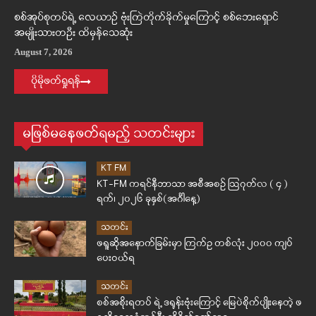
စစ်အုပ်စုတပ်ရဲ့ လေယာဉ် ဗုံးကြဲတိုက်ခိုက်မှုကြောင့် စစ်ဘေးရှောင်
အမျိုးသားတဦး ထိမှန်သေဆုံး
August 7, 2026
ပိုမိုဖတ်ရှုရန်
မဖြစ်မနေဖတ်ရမည့် သတင်းများ
KT FM
KT-FM ကရင်နီဘာသာ အစီအစဉ် ဩဂုတ်လ ( ၄ )
ရက်၊ ၂၀၂၆ ခုနှစ်(အင်္ဂါနေ့)
သတင်း
ဖရူဆိုအနောက်ခြမ်းမှာ ကြက်ဥ တစ်လုံး ၂၀၀၀ ကျပ်
ပေးဝယ်ရ
သတင်း
စစ်အစိုးရတပ် ရဲ့ ဒရုန်းဗုံးကြောင့် မြေပဲစိုက်ပျိုးနေတဲ့ ဖ