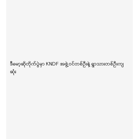
ဒီမော့ဆိုတိုက်ပွဲမှာ KNDF အဖွဲ့ဝင်တစ်ဦးနဲ့ ရွာသားတစ်ဦးကျ
ဆုံး