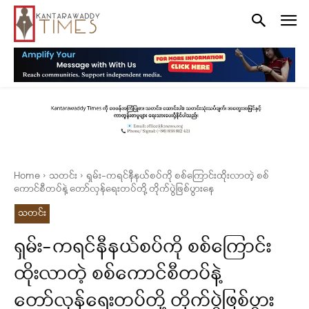
Home
သတင်း
ရှမ်း-ကရင်နီနယ်စပ်ကို စစ်ကြောင်းထိုးလာတဲ့ စစ်
ကောင်စီတပ်နဲ့ တော်လှန်ရေးတပ်တို့ တိုက်ပွဲဖြစ်ပွားနေ
သတင်း
ရှမ်း-ကရင်နီနယ်စပ်ကို စစ်ကြောင်း
ထိုးလာတဲ့ စစ်ကောင်စီတပ်နဲ့
တော်လှန်ရေးတပ်တို့ တိုက်ပွဲဖြစ်ပွား