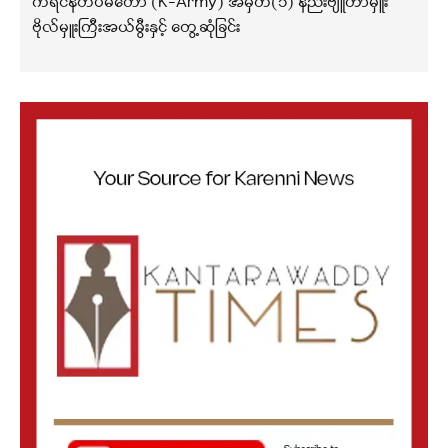
ကရင်နီတပ်မတော် (K-Army) အမှတ်(၁) နည်းဗျူဟာမှူး
ဗိုလ်မှူးကြီးအယ်မွီးနှင့် တွေ့ဆုံခြင်း