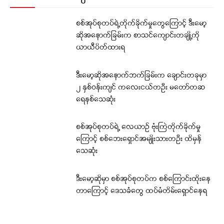
စစ်အုပ်စုတပ်ရဲ့တိုက်ခိုက်မှုတွေကြောင့် ဒီးမော့
ဆိုအနောက်ခြမ်းက စာသင်ကျောင်းတချို့ကို
ယာယီပိတ်ထားရ
ဒီးမော့ဆိုအနောက်ဘက်ခြမ်းက ချောင်းတခုမှာ
၂ နှစ်ဝန်းကျင် ကလေးငယ်တဦး မတော်တဆ
ရေနစ်သေဆုံး
စစ်အုပ်စုတပ်ရဲ့ လေယာဉ် ဗုံးကြဲတိုက်ခိုက်မှု
ကြောင့် စစ်ဘေးရှောင်အမျိုးသားတဦး ထိမှန်
သေဆုံး
ဒီးမော့ဆိုမှာ စစ်အုပ်စုတပ်က စစ်ကြောင်းထိုးနေ
တာကြောင့် ဒေသခံတွေ ထပ်မံတိမ်းရှောင်နေရ