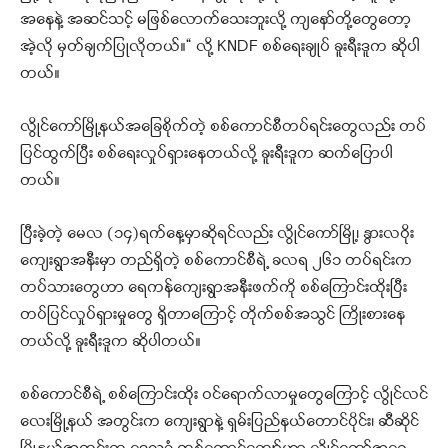
အနေနဲ့ အဆင်သင့် မဖြစ်လောက်သေးဘူးလို့ ကျနော်တို့တွေတော့
အဲ့လို မှတ်ချက်ပြုလိုတယ်။“ လို့ KNDF စစ်ရေးချုပ် ခူးရီးဒူက ဆိုပါ
တယ်။
လွိုင်ကော်မြို့နယ်အခြေစိုက်တဲ့ စစ်ကောင်စီတပ်ရင်းတွေလည်း တပ်
ပြင်ထွက်ပြီး စစ်ရေးလှုပ်ရှားနေတယ်လို့ ခူးရီးဒူက ဆက်ပြောပါ
တယ်။
ပြီးခဲ့တဲ့ မေလ (၁၄)ရက်နေ့မှာဆိုရင်လည်း လွိုင်ကော်မြို့၊ နွားလဝိုး
ကျေးရွာအနီးမှာ တည်ရှိတဲ့ စစ်ကောင်စီရဲ့ ခလရ ၂၆၁ တပ်ရင်းက
တပ်သားတွေဟာ ရေကန်ကျေးရွာအနီးဖက်ကို စစ်ကြောင်းထိုးပြီး
တပ်ပြင်လှုပ်ရှားမှုတွေ ရှိတာကြောင့် တိုက်စစ်အသွင် ကြိုးစားနေ
တယ်လို့ ခူးရီးဒူက ဆိုပါတယ်။
စစ်ကောင်စီရဲ့ စစ်ကြောင်းထိုး ဝင်ရောက်လာမှုတွေကြောင့် လွိုင်လင်
လေးမြို့နယ် အတွင်းက ကျေးရွာနဲ့ ရှမ်းပြည်နယ်တောင်ပိုင်း၊ ဆီဆိုင်