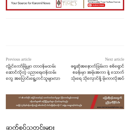
Facebook
X
WhatsApp
Previous article
Next article
လွိုင်ကော်မြို့မှာ တာဝန်မထမ်း
ဖရူဆိုအနောက်ခြမ်းက စစ်ရှောင်
ဆောင်လိုတဲ့ ပညာရေးဝန်ထမ်း
စခန်းမှာ အမိုးအကာ နဲ့ သောက်
တွေ အပြောင်းရွေ့တင်သူများလာ
သုံးရေ သိုလှောင်ဖို့ မိုးကာလိုအပ်
ဆက်စပ်သတင်းများ