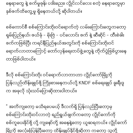
နေရာတွေ နဲ့ စက်မှုဇုန်၊ ပဒါးညေး၊ လွိုင်လင်လေး စတဲ့ နေရာတွေမှာ
နှစ်ဖက်ထိတွေ့မှု ရှိနေတယ်လို့ ဆိုပါတယ်။
စစ်ကောင်စီ စစ်ကြောင်းထိုးဝင်ရောက်တဲ့ လမ်းကြောင်းတွေကတော့
ရှမ်းပြည်နယ်၊ ဖယ်ခုံ – မိုးဗြဲ – ပင်လောင်း ဖက် နဲ့ ဆီဆိုင် – ထီးစဲခါး
ဖက်ကဖြစ်ပြီး ကရင်နီပြည်နယ်အတွင်းကို စစ်ကြောင်းထိုးဝင်
ရောက်လာတာကြောင့် တော်လှန်ရေးတပ်ဖွဲ့တွေနဲ့ တိုက်ပွဲဖြစ်ပွားနေ
တာဖြစ်ပါတယ်။
ဒီလို စစ်ကြောင်းထိုး ဝင်ရောက်လာတာဟာ လွိုင်ကော်မြို့ကို
ပြန်လည်ထိန်းချုပ်ဖို့ ကြိုးစားနေတယ်လို့ KNDF စစ်ရေးချုပ် ခူးရီးဒူ
က အခုလို သုံးသပ်ပြောဆိုထားပါတယ်။
“ အတိကျတော့ မသိရပေမယ့် ဒီလက်ရှိ ပြန်လည်ပြီးတော့မှ
စစ်ကြောင်းထိုးဝင်လာတဲ့ ရည်ရွယ်ချက်ကတော့ လွိုင်ကော်ကို
စစ်ကူပေးနိုင်ဖို့ လို့ ကျနော်တို့ အနေနဲ့တော့ ယူဆရတယ်။ လွိုင်ကော်
မြို့ကို အလုံးစုံပြန်ပြီးတော့ ထိန်းချုပ်နိုင်ဖို့ဆိုတာ ကတော့ သူတို့