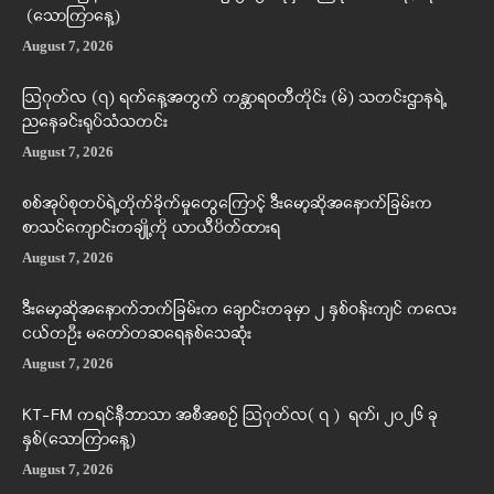
(သောကြာနေ့)
August 7, 2026
ဩဂုတ်လ (၇) ရက်နေ့အတွက် ကန္တာရဝတီတိုင်း (မ်) သတင်းဌာနရဲ့
ညနေခင်းရုပ်သံသတင်း
August 7, 2026
စစ်အုပ်စုတပ်ရဲ့တိုက်ခိုက်မှုတွေကြောင့် ဒီးမော့ဆိုအနောက်ခြမ်းက
စာသင်ကျောင်းတချို့ကို ယာယီပိတ်ထားရ
August 7, 2026
ဒီးမော့ဆိုအနောက်ဘက်ခြမ်းက ချောင်းတခုမှာ ၂ နှစ်ဝန်းကျင် ကလေး
ငယ်တဦး မတော်တဆရေနစ်သေဆုံး
August 7, 2026
KT-FM ကရင်နီဘာသာ အစီအစဉ် ဩဂုတ်လ( ၇ ) ရက်၊ ၂၀၂၆ ခု
နှစ်(သောကြာနေ့)
August 7, 2026