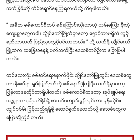
မြို့နယ်အတွင်းက ဒေသခံ တစ်ထောင်ကျော်ဟာ လွိုင်ကော်အရှေ့
ဘက်ခြမ်းကို တိမ်းရှောင်နေကြရတယ်လို့ သိရပါတယ်။
“ အဓိက စစ်ကောင်စီတပ် စစ်ကြောင်းထိုးလာတဲ့ လမ်းကြော နီးတဲ့
ကျေးရွာတွေကပါ။ လွိုင်ကော်မြို့ထဲမှာတော့ ရှောင်တာမရှိဘဲ လူပို
စည်လာတယ် ပြည်သူတွေပိုဝင်လာတယ်။ “ လို့ လက်ရှိ လွိုင်ကော်
မြို့ထဲက အခြေအနေနဲ့ ပတ်သက်ပြီး ဒေသခံတစ်ဦးက ပြောပြပါ
တယ်။
တစ်လေးလုံး စစ်ဆင်ရေးနောက်ပိုင်း လွိုင်ကော်မြို့တွင်း ဒေသခံတွေ
ဟာ နီးစပ်ရာ ရှမ်းပြည်နယ်ကို စစ်ရှောင်ခဲ့ကြပြီး လက်ရှိမှာတော့
ပြန်လာနေထိုင်တာရှိပါတယ်။ စစ်ကောင်စီကတော့ အုပ်ချုပ်ရေး
ယန္တရား လည်ပတ်နိုင်ဖို့ စာသင်ကျောင်းဖွင့်လှစ်တာ၊ ဖုန်းလိုင်း၊
လျှပ်စစ်မီး ပြန်လည်ရရှိဖို့ ဆောင်ရွက်နေတယ်လို့ ဒေသခံတွေက
ပြောဆိုကြပါတယ်။