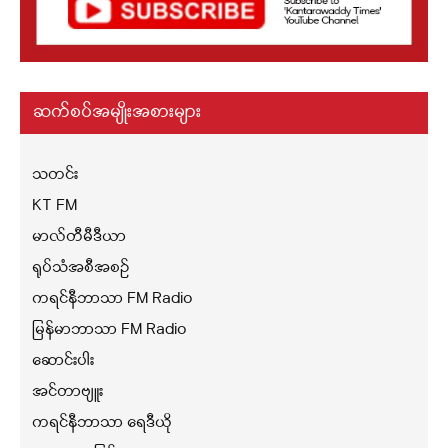
ဆက်စပ်အမျိုးအစားများ
သတင်း
KT FM
မာလ်တီမီဒီယာ
ရုပ်သံအစီအစဉ်
ကရင်နီဘာသာ FM Radio
မြန်မာဘာသာ FM Radio
ဆောင်းပါး
အင်တာဗျူး
ကရင်နီဘာသာ ရေဒီယို