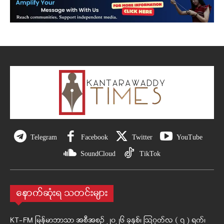
Telegram
Facebook
Twitter
YouTube
SoundCloud
TikTok
နောက်ဆုံးရ သတင်းများ
KT-FM မြန်မာဘာသာ အစီအစဉ် ၂၀၂၆ ခုနှစ်၊ ဩဂုတ်လ ( ၇ ) ရက်၊