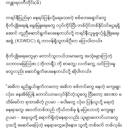
ကန္တာရဝတီတိုင်း(မ်)
ကရင်နီပြည်မှာ နေရပ်ပြန်လို့မရသေးတဲ့ စစ်ဘေးရှောင်တွေ
စိုက်ပျိုးရေးနဲ့ မွေးမြူရေးတွေ လုပ်ကိုင်ပြီး တစ်ပိုင်တစ်နိုင်ဝင်ငွေရရှိ
အောင် ကူညီဆောင်ရွက်ပေးနေတယ်လို့ ကရင်နီလူမှုဖူလုံဖွံ့ဖြိုးရေး
အဖွဲ့ (KSWDC) ရဲ့ တာဝန်ရှိသူတစ်ဦးက ပြောပါတယ်။
စိုက်ပျိုးရေးတွေမှာ တောင်သူလယ်သမားတွေ အသုံးများကြတဲ့
သဘာဝမြေဩဇာ (ဘိုကာရှီ) ကို စာတွေ့၊ လက်တွေ့ သင်ကြားမှု
တွေလည်း ဆောင်ရွက်ပေးနေတယ်လို့ ဆိုပါတယ်။
“အဓိက ရည်ရွယ်ချက်ကတော့ အဓိက စစ်တပ်တွေ နေတဲ့ ကျေးရွာ
လုံးဝ ‌နေအိမ်ပြန် တောင်ယာမလုပ်နိုင်တဲ့သူတွေ ပြီးတော့ အာဏာ မ
သိမ်းခင်က စုထားမိတဲ့ ဥပမာ – စပါးတွေ လုံးဝ ပြန်ယူလို့ မရတဲ့
နေရာတွေ၊ အဝတ်တစ်ထည် ကိုယ်တစ်ခု နဲ့ ပြေးလာတဲ့ ကျေးရွာ
ဥပမာ – အခုသူတို့ ရောက်ရှိတဲ့နေရာလည်း သူများတောင်ယာတွေ
ငှားလို့ အဆင်မ‌ပြေတဲ့ နေရာတွေပေါ့နော။ သူတို့ တစ်ဖက် တစ်လှမ်း