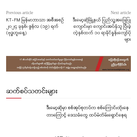
Previous article
Next article
KT-FM မြန်မာဘာသာ အစီအစဉ်
ဒီးမော့ဆိုမြို့နယ် ပြည်သူ့အခြေပြု
၂၀၂၄ ခုနှစ်၊ ဇွန်လ (၁၉) ရက်
ကျောင်းမှာ ကျောင်းအပ်နှံသူ ပြီးခဲ့
(‌‌ဗုဒ္ဓဟူးနေ့)
တဲ့နှစ်ထက် ၁၀ ရာခိုင်နှုန်းကျော်ပို
များ
ဆက်စပ်သတင်းများ
ဒီးမော့ဆိုမှာ စစ်အုပ်စုတပ်က စစ်ကြောင်းထိုးနေ
တာကြောင့် ဒေသခံတွေ ထပ်မံတိမ်းရှောင်နေရ