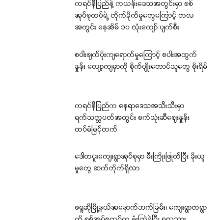
ကရင်နီပြည်နဲ့ ကယန်းဒေသအတွင်းမှာ စစ်
အုပ်စုတပ်ရဲ့ တိုက်ခိုက်မှုတွေကြောင့် တလ
အတွင်း နေအိမ် ၁၀ လုံးကျော် ပျက်စီး
စပါးဖျက်ပိုးကျရောက်မှုကြောင့် စပါးအထွက်
နှုန်း လျော့ကျမှာကို စိုက်ပျိုးတောင်သူတွေ စိုးရိမ်
ကရင်နီပြည်က နေရာဒေသအသီးသီးမှာ
ရက်သတ္တပတ်အတွင်း စက်သုံးဆီဈေးနှုန်း
ထပ်မံမြင့်တက်
ဒေါတငူးကျေးရွာအုပ်စုမှာ မီးကြိုးဖြုတ်ပြီး ခိုးယူ
မှုတွေ ဆက်တိုက်ရှိလာ
ဖရူဆိုမြို့နယ်အနောက်ဘက်ခြမ်း၊ ကျေးရွာတရွာ
ကို စစ်အုပ်စုတပ်က ဗုံးကြဲခဲ့ပြီး ၅လသား