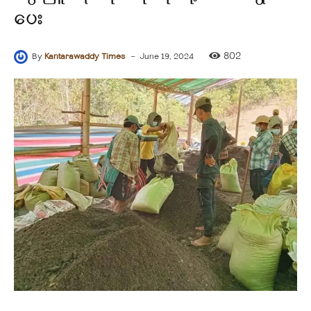
ပေး
-
802
By
Kantarawaddy Times
June 19, 2024