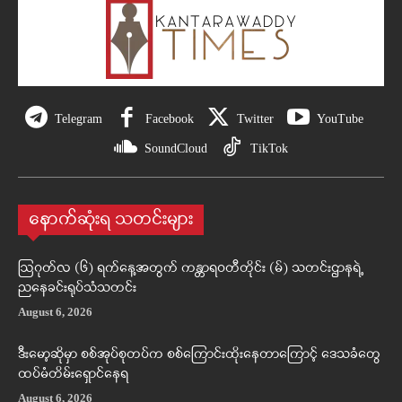
Telegram
Facebook
Twitter
YouTube
SoundCloud
TikTok
နောက်ဆုံးရ သတင်းများ
ဩဂုတ်လ (၆) ရက်နေ့အတွက် ကန္တာရဝတီတိုင်း (မ်) သတင်းဌာနရဲ့
ညနေခင်းရုပ်သံသတင်း
August 6, 2026
ဒီးမော့ဆိုမှာ စစ်အုပ်စုတပ်က စစ်ကြောင်းထိုးနေတာကြောင့် ဒေသခံတွေ
ထပ်မံတိမ်းရှောင်နေရ
August 6, 2026