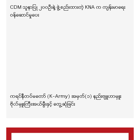
CDM သူနာပြု ၂၀၀ဦးနဲ့ ဖွဲ့စည်းထားတဲ့ KNA က ကျန်းမာရေး
ဝန်ဆောင်မှုပေး
ကရင်နီတပ်မတော် (K-Army) အမှတ်(၁) နည်းဗျူဟာမှူး
ဗိုလ်မှူးကြီးအယ်မွီးနှင့် တွေ့ဆုံခြင်း