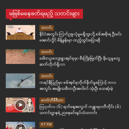
မဖြစ်မနေဖတ်ရမည့် သတင်းများ
သတင်း
နိုင်ငံအတွင်း ကြက်ဥဖူလုံမှုမရှိဘူးလို့ စစ်အစိုးရ ဦးမင်း
အောင်လှိုင် မိန့်ခွန်းမှာ ထည့်သွင်းပြောဆို
သတင်း
ဒေါတငူးကျေးရွာအုပ်စုမှာ မီးကြိုးဖြုတ်ပြီး ခိုးယူမှုတွေ
ဆက်တိုက်ရှိလာ
သတင်း
ကရင်နီပြည်မှာ စစ်အုပ်စုတိုက်ခိုက်မှုကြောင့် တလ
အတွင်း အမျိုးသမီးတဦးအပါဝင် သုံးဦး သေဆုံးခဲ့
မာလ်တီမီဒီယာ
ဩဂုတ်လ (၆) ရက်နေ့အတွက် ကန္တာရဝတီတိုင်း (မ်)
သတင်းဌာနရဲ့ ညနေခင်းရုပ်သံသတင်း
KT FM