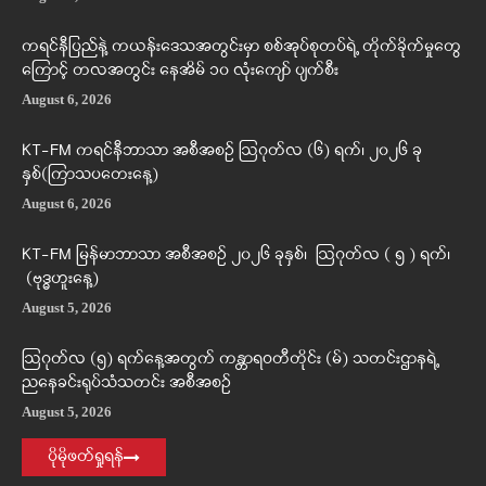
ကရင်နီပြည်နဲ့ ကယန်းဒေသအတွင်းမှာ စစ်အုပ်စုတပ်ရဲ့ တိုက်ခိုက်မှုတွေ
ကြောင့် တလအတွင်း နေအိမ် ၁၀ လုံးကျော် ပျက်စီး
August 6, 2026
KT-FM ကရင်နီဘာသာ အစီအစဉ် ဩဂုတ်လ (၆) ရက်၊ ၂၀၂၆ ခု
နှစ်(ကြာသပတေးနေ့)
August 6, 2026
KT-FM မြန်မာဘာသာ အစီအစဉ် ၂၀၂၆ ခုနှစ်၊ ဩဂုတ်လ ( ၅ ) ရက်၊
(ဗုဒ္ဓဟူးနေ့)
August 5, 2026
ဩဂုတ်လ (၅) ရက်နေ့အတွက် ကန္တာရဝတီတိုင်း (မ်) သတင်းဌာနရဲ့
ညနေခင်းရုပ်သံသတင်း အစီအစဉ်
August 5, 2026
ပိုမိုဖတ်ရှုရန်