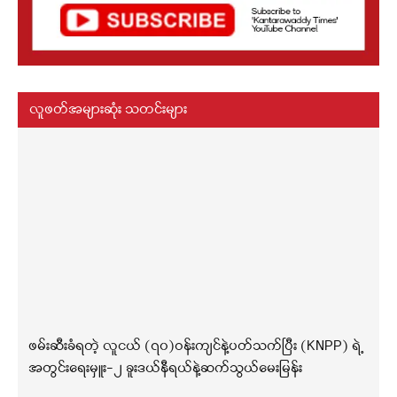
လူဖတ်အများဆုံး သတင်းများ
ဖမ်းဆီးခံရတဲ့ လူငယ် (၇၀)ဝန်းကျင်နဲ့ပတ်သက်ပြီး (KNPP) ရဲ့
အတွင်းရေးမှူး-၂ ခူးဒယ်နီရယ်နဲ့ဆက်သွယ်မေးမြန်း