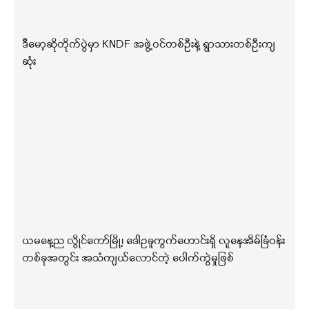
ဒီမော့ဆိုတိုက်ပွဲမှာ KNDF အဖွဲ့ဝင်တစ်ဦးနဲ့ ရွာသားတစ်ဦးကျ
ဆုံး
ယမနေ့ည လွိုင်ကော်မြို့၊ ဒေါဥခူကွက်ဟောင်းရှိ လူနေအိမ်ခြံဝန်း
တစ်ခုအတွင်း အသံကျယ်လောင်တဲ့ ပေါက်ကွဲမှုဖြစ်