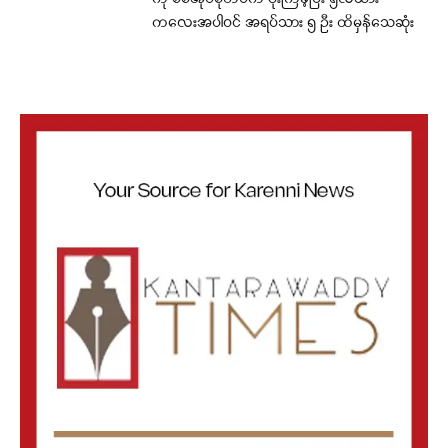
ကလေးအပါဝင် အရပ်သား ၅ ဦး ထိမှန်သေဆုံး