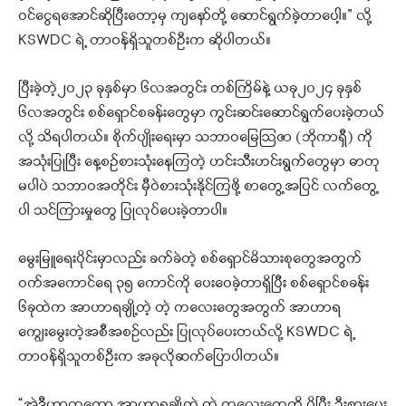
ဝင်ငွေရအောင်ဆိုပြီး‌တော့မှ ကျနော်တို့ ဆောင်ရွက်ခဲ့တာပေါ့။” လို့
KSWDC ရဲ့ တာဝန်ရှိသူတစ်ဦးက ဆိုပါတယ်။
ပြီးခဲ့တဲ့၂၀၂၃ ခုနှစ်မှာ ၆လအတွင်း တစ်ကြိမ်နဲ့ ယခု၂၀၂၄ ခုနှစ်
၆လအတွင်း စစ်ရှောင်စခန်းတွေမှာ ကွင်းဆင်းဆောင်ရွက်ပေးခဲ့တယ်
လို့ သိရပါတယ်။ စိုက်ပျိုးရေးမှာ သဘာဝမြေဩဇာ (ဘိုကာရှီ) ကို
အသုံးပြုပြီး နေ့စဥ်စားသုံးနေကြတဲ့ ဟင်းသီးဟင်းရွက်တွေမှာ ဓာတု
မပါပဲ သဘာဝအတိုင်း မှီဝဲစားသုံးနိုင်ကြဖို့ စာတွေ့အပြင် လက်တွေ့
ပါ သင်ကြားမှုတွေ ပြုလုပ်ပေးခဲ့တာပါ။
မွေးမြူရေးပိုင်းမှာလည်း ခက်ခဲတဲ့ စစ်ရှောင်မိသားစုတွေအတွက်
ဝက်အကောင်ရေ ၃၅ ကောင်ကို ပေးဝေခဲ့တာရှိပြီး စစ်ရှောင်စခန်း
၆ခုထဲက အာဟာရချို့တဲ့ တဲ့ ကလေးတွေအတွက် အာဟာရ
ကျွေးမွေးတဲ့အစီအစဉ်လည်း ပြုလုပ်ပေးတယ်လို့ KSWDC ရဲ့
တာဝန်ရှိသူတစ်ဦးက အခုလိုဆက်ပြောပါတယ်။
“အဲ့ဒီဟာကတော့ အာဟာရချို့တဲ့ တဲ့ ကလေးတွေကို ပိုပြီး ဦးစားပေး