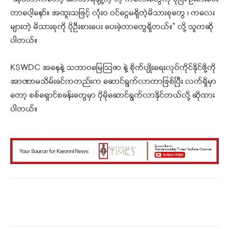
တာပေါ့နော်။ အထူးသဖြင့် လုံးဝ ဝင်ငွေမရှိတဲ့မိသားစုတွေ ၊ ကလေး
များတဲ့ မိသားစုကို ပိုဦးစားပေး ပေးခဲ့တာတွေရှိတယ်။” လို့ သူကဆို
ပါတယ်။
KSWDC အနေနဲ့ သဘာဝမြေဩဇာ နဲ့ စိုက်ပျိုးရေးလုပ်ကိုင်နိုင်ဖို့ကို
အာဏာမသိမ်းခင်ကတည်းက ဆောင်ရွက်လာတာဖြစ်ပြီး လက်ရှိမှာ
တော့ စစ်ရှောင်စခန်းတွေမှာ ပိုမိုဆောင်ရွက်လာနိုင်တယ်လို့ ဆိုထား
ပါတယ်။
Facebook
X
WhatsApp