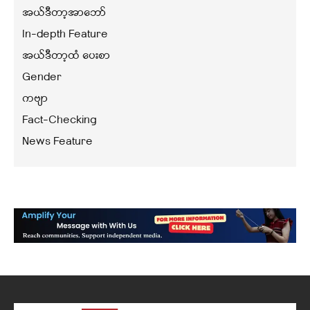
အယ်ဒီတာ့အာဘော်
In-depth Feature
အယ်ဒီတာ့ထံ ပေးစာ
Gender
ကဗျာ
Fact-Checking
News Feature