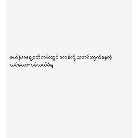
ဖယ်ခုံအရှေ့ဖက်ကမ်းတွင် ဒလန်လို့ သတင်းထွက်နေတဲ့
လင်မယား ပစ်သတ်ခံရ