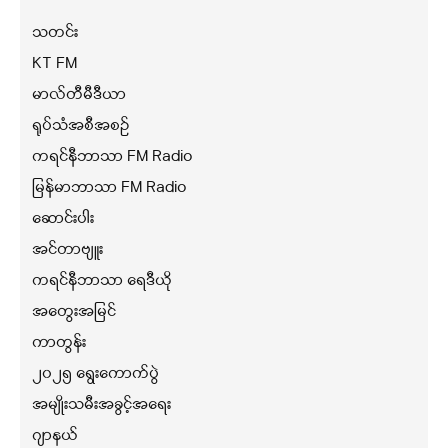
သတင်း
KT FM
မာလ်တီမီဒီယာ
ရုပ်သံအစီအစဉ်
ကရင်နီဘာသာ FM Radio
မြန်မာဘာသာ FM Radio
ဆောင်းပါး
အင်တာဗျူး
ကရင်နီဘာသာ ရေဒီယို
အတွေးအမြင်
ကာတွန်း
၂၀၂၅ ရွေးကောက်ပွဲ
အမျိုးသမီးအခွင့်အရေး
ဂျာနယ်