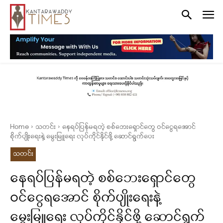
Home
သတင်း
နေရပ်ပြန်မရတဲ့ စစ်ဘေးရှောင်တွေ ဝင်ငွေရအောင်
စိုက်ပျိုးရေးနဲ့ မွေးမြူရေး လုပ်ကိုင်နိုင်ဖို့ ဆောင်ရွက်ပေး
သတင်း
နေရပ်ပြန်မရတဲ့ စစ်ဘေးရှောင်တွေ
ဝင်ငွေရအောင် စိုက်ပျိုးရေးနဲ့
မွေးမြူရေး လုပ်ကိုင်နိုင်ဖို့ ဆောင်ရွက်