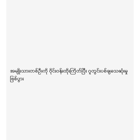
အမျိုးသားတစ်ဦးကို ဝိုင်းဝန်းထိုးကြိတ်ပြီး ဂူတွင်းပစ်ချသေဆုံးမှု
ဖြစ်ပွား