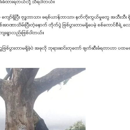
ဆီးခံထားရတယ်လို့ သိရပါတယ်။
ကျော်ရှိပြီး ဗုဒ္ဓဘာသာ၊ ခရစ်ယာန်ဘာသာ၊ နတ်ကိုးကွယ်မှုတွေ အသီးသီး ရ
ာဏာသိမ်းပြီးတဲ့နောက် တိုက်ပွဲ ဖြစ်ပွားတာမရှိပေမဲ့ စစ်ကောင်စီရဲ့ လ
့ ကျေးရွာလည်းဖြစ်ပါတယ်။
ိပက္ခဖြစ်ပွားတာမရှိခဲ့ပဲ အခုလို ဘုရားဆင်းတုတော် ဖျက်ဆီးခံရတာဟာ ပထမဆ