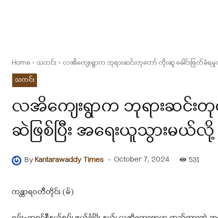
Home
သတင်း
လအိကျေးရွာက ဘုရားဆင်းတုတော် ကိုးဆူ ခေါင်းဖြတ်ခံရမှုကိ
သတင်း
လအိကျေးရွာက ဘုရားဆင်းတုတော် 
ဆဲဖြစ်ပြီး အရေးယူသွားမယ်လို့
-
October 7, 2024
By
Kantarawaddy Times
531
ကန္တာရဝတီတိုင်း (မ်)