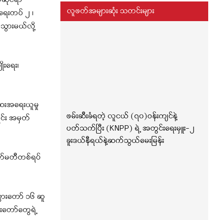
ဆိုင်ရာ
လူဖတ်အများဆုံး သတင်းများ
ရေးတပ် ၂ ၊
သွားမယ်လို့
ုးရေး၊
ဆေးအရေးယူမှု
ဖမ်းဆီးခံရတဲ့ လူငယ် (၇၀)ဝန်းကျင်နဲ့
င်း အမှတ်
ပတ်သက်ပြီး (KNPP) ရဲ့ အတွင်းရေးမှူး-၂
ခူးဒယ်နီရယ်နဲ့ဆက်သွယ်မေးမြန်း
ော်မတီတစ်ရပ်
ပွားတော် ၁၆ ဆူ
းတော်တွေရဲ့