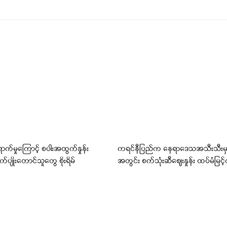
ောက်မှုကြောင့် စပါးအထွက်နှုန်း
ကရင်နီပြည်က နေရာဒေသအသီးသီးမှ
ုက်ပျိုးတောင်သူတွေ စိုးရိမ်
အတွင်း စက်သုံးဆီဈေးနှုန်း ထပ်မံမြင