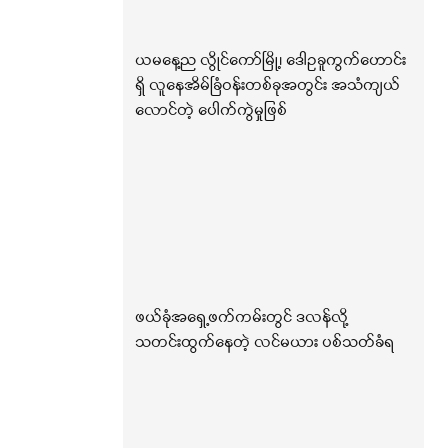
ယမနေ့ည လွိုင်ကော်မြို့၊ ဒေါဥခူကွက်ဟောင်း
ရှိ လူနေအိမ်ခြံဝန်းတစ်ခုအတွင်း အသံကျယ်
လောင်တဲ့ ပေါက်ကွဲမှုဖြစ်
ဖယ်ခုံအရှေ့ဖက်ကမ်းတွင် ဒလန်လို့
သတင်းထွက်နေတဲ့ လင်မယား ပစ်သတ်ခံရ