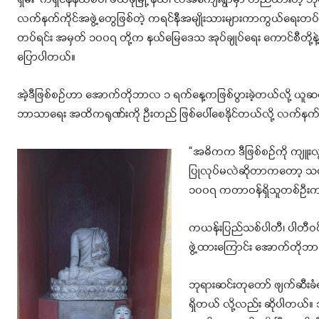
ရှမ်း-ကရှင်နီနယ်စပ်၊ ဖယ်ခုံမြို့ နယ်၊ လအိကျေးရွာမှာ တည်ထားတဲ့ ဘု
လက်နက်ကိုင်အဖွဲ့တွေဖြစ်တဲ့ ကရင်နီအမျိုးသားများကာကွယ်ရေးတပ် 
တပ်ရင်း အမှတ် ၁၀၀၇ တို့က နယ်မြေဒေသ အုပ်ချုပ်ရေး ကောင်စီတို့နဲ့ 
ပြောပါတယ်။
အဲ့ဒီဖြစ်စဥ်ဟာ အောက်တိုဘာလ ၁ ရက်နေ့ကဖြစ်ပွားခဲ့တယ်လို့ ယူဆရ
ဘာသာ‌ရေး အထိကရုဏ်းကို ဦးတည် ဖြစ်ပေါ်စေနိုင်တယ်လို့ လက်နက်ကိ
“အဓိကက ဒီဖြစ်စဥ်ကို ကျူးလွန
ပြုလုပ်မလဲဆိုတာကတော့ သက်ဆ
၁၀၀၇ ကတာဝန်ရှိသူတစ်ဦးက က
ကယန်းပြည်သစ်ပါတီ၊ ပါတီဝင
ဖွဲ့ထားကြောင်း အောက်တိုဘ
ဘုရားဆင်းတုတော် ဖျက်ဆီးခံရ
ရှိတယ် လို့လည်း ဆိုပါတယ်။ 