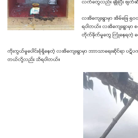
လက်တွေလည်း ချိုးပြီး ဖျက်
လအိကျေးရွာမှာ အိမ်ခြေ ၅၀၀ 
ရပါတယ်။ လအိကျေးရွာမှာ စစ်အ
တိုက်ခိုက်မှုတွေ ကြုံနေရတဲ
ကိုးကွယ်မှု‌ပေါင်းစုံရှိနေတဲ့ လအိကျေးရွာမှာ ဘာာသာရေးဆိုင်ရာ ပဋ
တယ်လို့လည်း သိရပါတယ်။