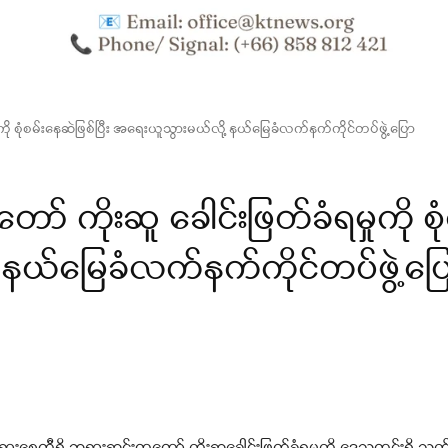
ု စုံစမ်းနေဆဲဖြစ်ပြီး အရေးယူသွားမယ်လို့ နယ်မြေခံလက်နက်ကိုင်တပ်ဖွဲ့ပြော
ကိုးဆူ ခေါင်းဖြတ်ခံရမှုကို စု
 နယ်မြေခံလက်နက်ကိုင်တပ်ဖွဲ့ပြ