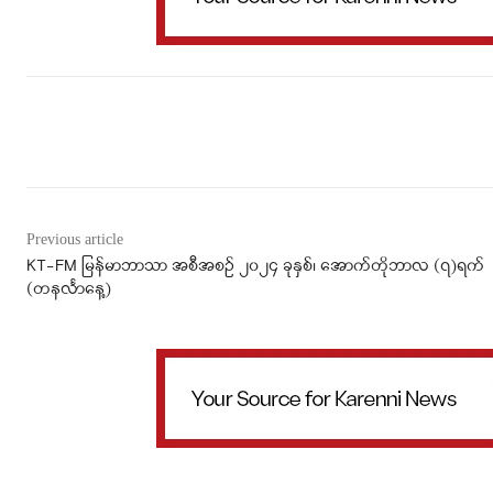
Facebook
X
WhatsApp
Previous article
KT-FM မြန်မာဘာသာ အစီအစဉ် ၂၀၂၄ ခုနှစ်၊ အောက်တိုဘာလ (၇)ရက်
(တနင်္လာနေ့)