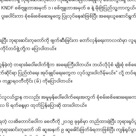
ရားစေတီရှိ ဘုရားဆင်းတုတော် ကိုးဆူခေါင်းဖြတ်ခံရမှုကို ဒေသတွင်းရှိ သက်
KNDF စစ်ဗျူဟာအမှတ် ၁ ၊ စစ်ဗျူဟာအမှတ် ၈ နဲ့ မိုးဗြဲပြည်သူ့ကာကွယ်
ပူးပေါင်းကာ စုံစမ်းစစ်ဆေးမှုတွေ ပြုလုပ်နေဆဲဖြစ်ပြီး အရေးယူဆောင်ရွက်
ပြီး ဘုရားဆင်းတုတော်ကို ဖျက်ဆီးခြင်းက တော်လှန်ရေးကာလထဲမှာ လူမျိ
ုင်တပ်ဖွဲ့တို့က ပြောပါတယ်။
်ခဲ့တဲ့ တရားခံပေါ်ပေါက်ဖို့က အရေးကြီးပါတယ်။ ဘယ်လိုပုံစံ မျိုးစုံ စစ်
ိုင်ရာ ပြည်ထဲရေး အုပ်ချုပ်ရေးတွေက လုပ်သွားပါလိမ့်မယ်။” လို့ တပ်ရ
န္တာရဝတီတိုင်း (မ်) ကိုပြောပါတယ်။
်လူငယ်ဌာန ကလည်း အမှုမှန်ပေါ်ပေါက်ရေးအတွက် စုံစမ်းစစ်ဆေးရေးက
ာလ ၆ ရက်နေ့မှာ ထုတ်ပြန်ပြောဆို ထားပါတယ်။
တဲ့ လအိတောင်ပေါ်က စေတီကို ၂၀၁၉ ခုနှစ်မှာ တည်ထားခဲ့ပြီး ဘုရားရုပ်
ဘုရားဆင်းတုတော် ၁၆ ဆူအနက် ၉ ဆူခေါင်းဖြတ်ခံရတာဖြစ်ပြီး ကျန်ရုပ်ပွာ