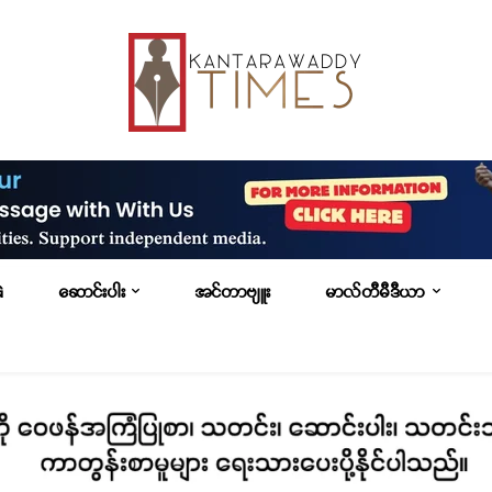
G
ဆောင်းပါး
အင်တာဗျူး
မာလ်တီမီဒီယာ