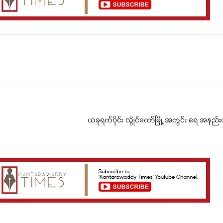
Telegram
Viber
ယခုရက်ပိုင်း လွိုင်ကော်မြို့ အတွင်း ရေ အနည်