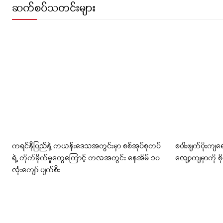
ဆက်စပ်သတင်းများ
ကရင်နီပြည်နဲ့ ကယန်းဒေသအတွင်းမှာ စစ်အုပ်စုတပ်
စပါးဖျက်ပိုးကျရ
ရဲ့ တိုက်ခိုက်မှုတွေကြောင့် တလအတွင်း နေအိမ် ၁၀
လျော့ကျမှာကို စိ
လုံးကျော် ပျက်စီး