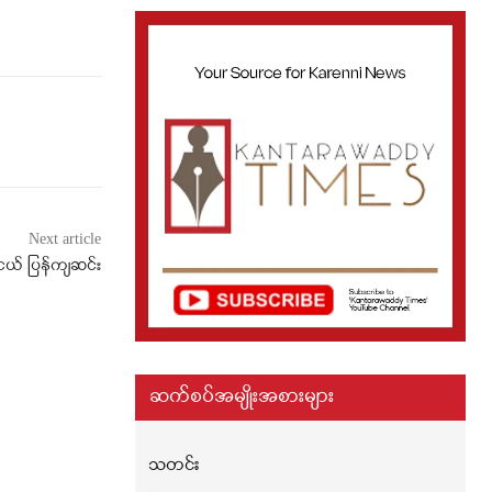
Next article
းငယ် ပြန်ကျဆင်း
ဆက်စပ်အမျိုးအစားများ
သတင်း