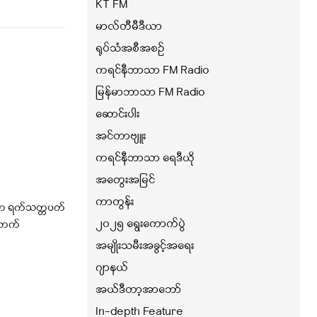
KT FM
မာလ်တီမီဒီယာ
ရုပ်သံအစီအစဉ်
ကရင်နီဘာသာ FM Radio
မြန်မာဘာသာ FM Radio
ဆောင်းပါး
အင်တာဗျူး
ကရင်နီဘာသာ ရေဒီယို
အတွေးအမြင်
ကာတွန်း
ာ ရက်သတ္တပတ်
၂၀၂၅ ရွေးကောက်ပွဲ
့်တက်
အမျိုးသမီးအခွင့်အရေး
ဂျာနယ်
အယ်ဒီတာ့အာဘော်
In-depth Feature