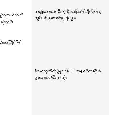
အမျိုးသားတစ်ဦးကို ဝိုင်းဝန်းထိုးကြိတ်ပြီး ဂူ
ှိကြတယ်လို့သိ
တွင်းပစ်ချသေဆုံးမှုဖြစ်ပွား
ေကြောင်း
ုံးအကြိမ်ဖြစ်
ဒီမော့ဆိုတိုက်ပွဲမှာ KNDF အဖွဲ့ဝင်တစ်ဦးနဲ့
ရွာသားတစ်ဦးကျဆုံး