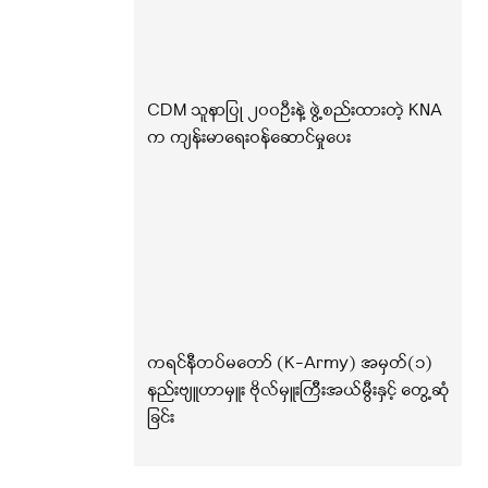
CDM သူနာပြု ၂၀၀ဦးနဲ့ ဖွဲ့စည်းထားတဲ့ KNA
က ကျန်းမာရေးဝန်ဆောင်မှုပေး
ကရင်နီတပ်မတော် (K-Army) အမှတ်(၁)
နည်းဗျူဟာမှူး ဗိုလ်မှူးကြီးအယ်မွီးနှင့် တွေ့ဆုံ
ခြင်း