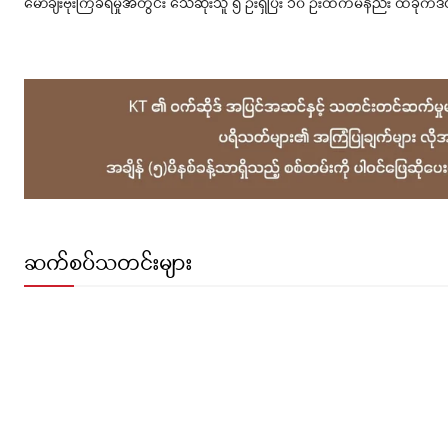
မော်ချီးဗုံးကြဲခံရမှုအတွင်း သေဆုံးသူ ၅ ဦးရှိပြီး ၁၀ ဦးထက်မနည်း ထိခိုက
ဆက်စပ်သတင်းများ