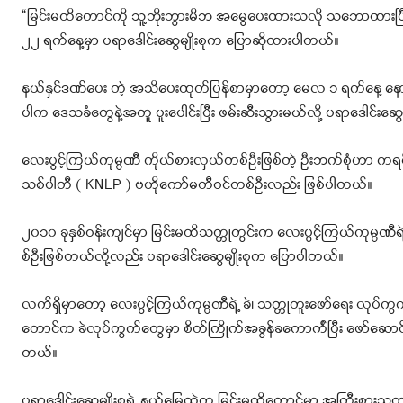
“မြင်းမထိတောင်ကို သူ့ဘိုးဘွားမိဘ အမွေပေးထားသလို သဘောထားပြီး စိ
၂၂ ရက်‌နေ့မှာ ပရာဒေါင်းဆွေမျိုးစုက ပြောဆိုထားပါတယ်။
နယ်နှင်ဒဏ်ပေး တဲ့ အသိပေးထုတ်ပြန်စာမှာတော့ မေလ ၁ ရက်နေ့ နောက်
ပါက ဒေသခံတွေနဲ့အတူ ပူးပေါင်းပြီး ဖမ်းဆီးသွားမယ်လို့ ပရာဒေါင်းဆွ
လေးပွင့်ကြယ်ကုမ္ပဏီ ကိုယ်စားလှယ်တစ်ဦးဖြစ်တဲ့ ဦးဘက်စုံဟာ ကရ
သစ်ပါတီ ( KNLP ) ဗဟိုကော်မတီဝင်တစ်ဦးလည်း ဖြစ်ပါတယ်။
၂၀၁၀ ခုနှစ်ဝန်းကျင်မှာ မြင်းမထိသတ္တုတွင်းက လေးပွင့်ကြယ်ကုမ္ပဏီရဲ
စ်ဦးဖြစ်တယ်လို့လည်း ပရာဒေါင်းဆွေမျိုးစုက ပြောပါတယ်။
လက်ရှိမှာတော့ လေးပွင့်ကြယ်ကုမ္ပဏီရဲ့ ခဲ၊ သတ္တုတူးဖော်ရေး လုပ
တောင်က ခဲလုပ်ကွက်တွေမှာ စိတ်ကြိုက်အခွန်ခကောက်ံပြီး ဖော်ဆောင
တယ်။
ပရာဒေါင်းဆွေမျိုးစုရဲ့ နယ်မြေထဲက မြင်းမထိတောင်မှာ အကြီးစားသတ္တု