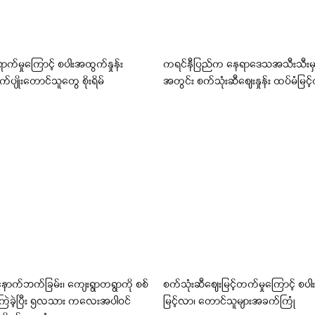
ောက်မှုကြောင့် စပါးအထွက်နှုန်း
ကရင်နီပြည်က နေရာဒေသအသီးသီးမှ
ုက်ပျိုးတောင်သူတွေ စိုးရိမ်
အတွင်း စက်သုံးဆီဈေးနှုန်း ထပ်မံမြင
အနောက်ဘက်ခြမ်း၊ ကျေးရွာတရွာကို စစ်
စက်သုံးဆီဈေးမြင့်တက်မှုကြောင့် စပါ
းကြဲခဲ့ပြီး ၅လသား ကလေးအပါဝင်
မြင့်လာ၊ တောင်သူများအခက်ကြုံ