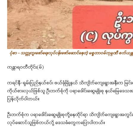
ပုံစာ - သတ္တုတူးဖော်ရေးလုပ်ငန်းဖော်ဆောင်နေတဲ့ မစ္စတာ၀မ်ကုမ္ပဏီ စက်ယန္တရ
ကန္တာရဝတီတိုင်း(မ်)
ကရင်နီ-ရှမ်းပြည်နယ်စပ်၊ ဖယ်ခုံမြို့နယ် သိကျိတ်ကျေးရွာအနီးက မြင်
ကိုယ်စားလှယ်ဖြစ်သူ ဦးဘက်စုံကို ပရာဒေါင်းဆွေမျိုးစု နယ်မြေဒေသ
ပြန်လိုက်ပါတယ်။
ဦးဘက်စုံက ပရာဒေါင်းဆွေမျိုးစုတို့နေထိုင်ရာ သိကျိတ်ကျေးရွာအတွင်း
လုပ်ဆောင်သူဖြစ်တယ်လို့ ဒေသခံတွေကပြောပါတယ်။