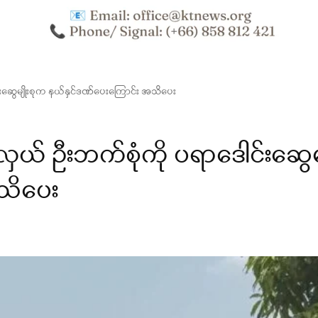
်းဆွေမျိုးစုက နယ်နှင်ဒဏ်ပေးကြောင်း အသိပေး
ှယ် ဦးဘက်စုံကို ပရာဒေါင်းဆွေမျိ
သိပေး