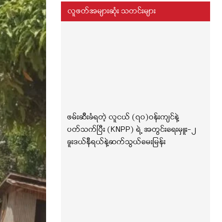
လူဖတ်အများဆုံး သတင်းများ
ဖမ်းဆီးခံရတဲ့ လူငယ် (၇၀)ဝန်းကျင်နဲ့
ပတ်သက်ပြီး (KNPP) ရဲ့ အတွင်းရေးမှူး-၂
ခူးဒယ်နီရယ်နဲ့ဆက်သွယ်မေးမြန်း