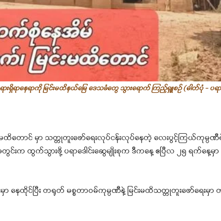
ားရှိရာနေရာကို မြင်းမထိနယ်မြေ ဒေသခံတွေ သွားရောက် ကြည့်ရှူစဥ် (ဓါတ်ပုံ - ပရာဒေ
းမထိတောင် မှာ သတ္တုတူးဖော်ရေးလုပ်ငန်းလုပ်နေတဲ့ လေးပွင့်ကြယ်ကုမ္ပဏီရ
အတွင်းက ထွက်သွားဖို့ ပရာဒေါင်းဆွေမျိုးစုက ဒီကနေ့ ဧပြီလ ၂၅ ရက်နေ့မ
မှာ နေထိုင်ပြီး တရုတ် မစ္စတာဝမ်ကုမ္ပဏီနဲ့ မြင်းမထိသတ္တုတူးဖော်ရေးမှာ