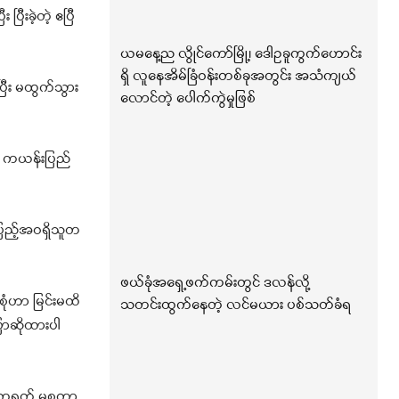
ီးခဲ့တဲ့ ဧပြီ
ယမနေ့ည လွိုင်ကော်မြို့၊ ဒေါဥခူကွက်ဟောင်း
ရှိ လူနေအိမ်ခြံဝန်းတစ်ခုအတွင်း အသံကျယ်
ြီး မထွက်သွား
လောင်တဲ့ ပေါက်ကွဲမှုဖြစ်
း ကယန်းပြည်
အပြည့်အဝရှိသူတ
ဖယ်ခုံအရှေ့ဖက်ကမ်းတွင် ဒလန်လို့
ုံဟာ မြင်းမထိ
သတင်းထွက်နေတဲ့ လင်မယား ပစ်သတ်ခံရ
ောဆိုထားပါ
့ တရုတ် မစ္စတာ