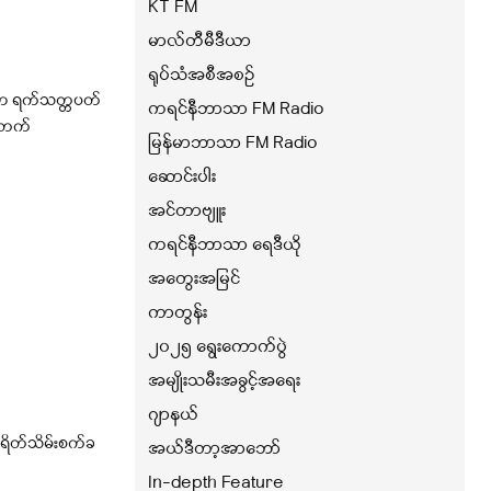
KT FM
မာလ်တီမီဒီယာ
ရုပ်သံအစီအစဉ်
ာ ရက်သတ္တပတ်
ကရင်နီဘာသာ FM Radio
့်တက်
မြန်မာဘာသာ FM Radio
ဆောင်းပါး
အင်တာဗျူး
ကရင်နီဘာသာ ရေဒီယို
အတွေးအမြင်
ကာတွန်း
၂၀၂၅ ရွေးကောက်ပွဲ
အမျိုးသမီးအခွင့်အရေး
ဂျာနယ်
းရိတ်သိမ်းစက်ခ
အယ်ဒီတာ့အာဘော်
In-depth Feature