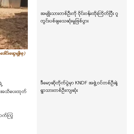
အမျိုးသားတစ်ဦးကို ဝိုင်းဝန်းထိုးကြိတ်ပြီး ဂူ
တွင်းပစ်ချသေဆုံးမှုဖြစ်ပွား
ါင်းဆွေမျိုးစု)
ဒီမော့ဆိုတိုက်ပွဲမှာ KNDF အဖွဲ့ဝင်တစ်ဦးနဲ့
ဲ့
ရွာသားတစ်ဦးကျဆုံး
ှာ အသိပေးထုတ်
 တက်ကြွ