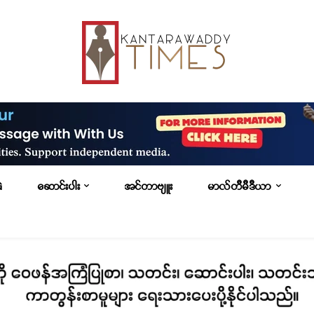
G
ဆောင်းပါး
အင်တာဗျူး
မာလ်တီမီဒီယာ