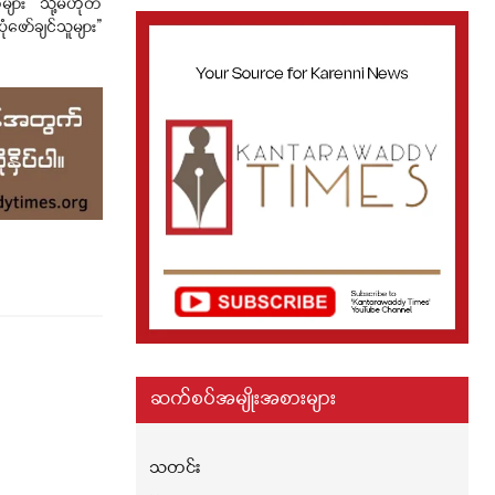
များ “ သို့မဟုတ်
ုံဖော်ချင်သူများ”
ဆက်စပ်အမျိုးအစားများ
သတင်း