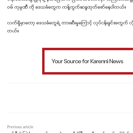
ဝမ် ကုမ္ပဏီ ကို ဒေသခံတွေက ကန့်ကွက်ဆန္ဒထုတ်ဖော်နေပါတယ်။
လက်ရှိမှာတော့ ဒေသခံတွေရဲ့ တားဆီးမှုကြောင့် လုပ်ငန်းခွင်အတွက် 
တယ်။
Facebook
X
WhatsApp
Previous article