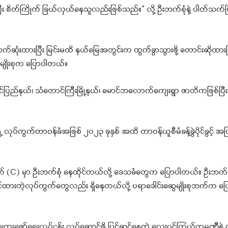
တ်ကြိုက် ခြယ်လှယ်နေသူလည်းဖြစ်သည်။” လို့ ဦးဘက်စုံနဲ့ ပါတ်သက်ပြီး ပြ
ဆုံးထားပြီး မြင်းမထိ နယ်မြေအတွင်းက ထွက်ခွာသွားဖို့ တောင်းဆိုထားပ
ေမျိုးစုက ပြောပါတယ်။
င်ပြည်နယ်၊ သံတောင်ကြီးမြို့နယ်၊ မောင်ဘလောက်ကျေးရွာ ဇာတိကဖြစ်ပြီ
့ လုပ်ကွက်တာဝန်ခံအဖြစ် ၂၀၂၃ ခုနှစ် အထိ တာဝန်ယူစီမံခန့်ခွဲပိုင်ခွင့် 
်ကွက် (C) မှာ ဦးဘက်စုံ နေထိုင်တယ်လို့ ဒေသခံတွေက ပြောပါတယ်။ ဦးဘက်စ
်ထားတဲ့လုပ်ကွက်တွေလည်း ရှိနေတယ်လို့ ပရာဒေါင်းဆွေမျိုးစုဘက်က ပြ
တူးဖော်ရေးလုပ်ငန်း လုပ်ဆောင်ဖို့ ပြင်ဆင်နေတဲ့ လေးပွင့်ကြယ်ကုမ္ပဏီနဲ