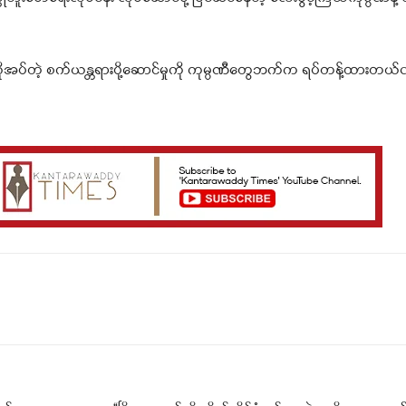
လိုအပ်တဲ့ စက်ယန္တရားပို့ဆောင်မှုကို ကုမ္ပဏီတွေဘက်က ရပ်တန့်ထားတယ်လိ
Telegram
Viber