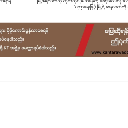
်ဒဏ်ရာရ
“မြို့အနာဂတ်ကို ကိုယ်တိုင်ပုံဖော်နေတဲ့ ဖေစိုးလေးလူငယ်
“ပညာရေးဖြင့် မြို့ရဲ့ အနာဂတ်ကို ပ