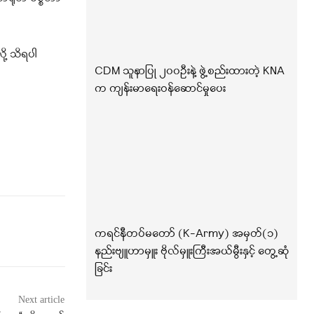
ု့ သိရပါ
CDM သူနာပြု ၂၀၀ဦးနဲ့ ဖွဲ့စည်းထားတဲ့ KNA
က ကျန်းမာရေးဝန်ဆောင်မှုပေး
ကရင်နီတပ်မတော် (K-Army) အမှတ်(၁)
နည်းဗျူဟာမှူး ဗိုလ်မှူးကြီးအယ်မွီးနှင့် တွေ့ဆုံ
ခြင်း
Next article