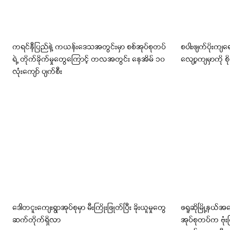
ကရင်နီပြည်နဲ့ ကယန်းဒေသအတွင်းမှာ စစ်အုပ်စုတပ်
စပါးဖျက်ပိုးကျရ
ရဲ့ တိုက်ခိုက်မှုတွေကြောင့် တလအတွင်း နေအိမ် ၁၀
လျော့ကျမှာကို စိ
လုံးကျော် ပျက်စီး
ဒေါတငူးကျေးရွာအုပ်စုမှာ မီးကြိုးဖြုတ်ပြီး ခိုးယူမှုတွေ
ဖရူဆိုမြို့နယ်
ဆက်တိုက်ရှိလာ
အုပ်စုတပ်က ဗုံ