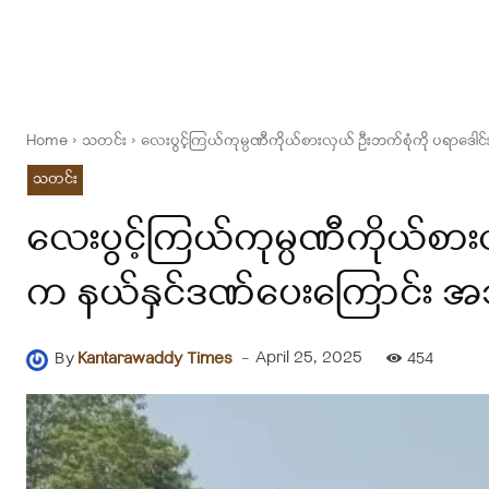
Home
သတင်း
လေးပွင့်ကြယ်ကုမ္ပဏီကိုယ်စားလှယ် ဦးဘက်စုံကို ပရာဒေါင
သတင်း
လေးပွင့်ကြယ်ကုမ္ပဏီကိုယ်စားလ
က နယ်နှင်ဒဏ်ပေးကြောင်း အ
-
April 25, 2025
By
Kantarawaddy Times
454