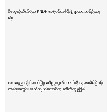
ဒီမော့ဆိုတိုက်ပွဲမှာ KNDF အဖွဲ့ဝင်တစ်ဦးနဲ့ ရွာသားတစ်ဦးကျ
ဆုံး
ယမနေ့ည လွိုင်ကော်မြို့၊ ဒေါဥခူကွက်ဟောင်းရှိ လူနေအိမ်ခြံဝန်း
တစ်ခုအတွင်း အသံကျယ်လောင်တဲ့ ပေါက်ကွဲမှုဖြစ်