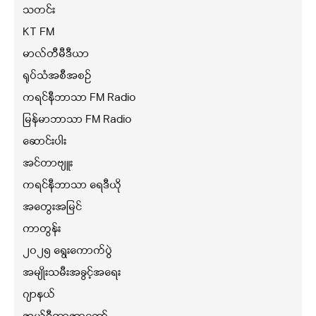
သတင်း
KT FM
မာလ်တီမီဒီယာ
ရုပ်သံအစီအစဉ်
ကရင်နီဘာသာ FM Radio
မြန်မာဘာသာ FM Radio
ဆောင်းပါး
အင်တာဗျူး
ကရင်နီဘာသာ ရေဒီယို
အတွေးအမြင်
ကာတွန်း
၂၀၂၅ ရွေးကောက်ပွဲ
အမျိုးသမီးအခွင့်အရေး
ဂျာနယ်