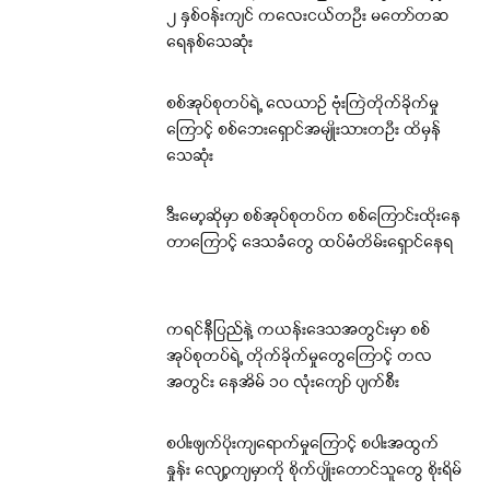
၂ နှစ်ဝန်းကျင် ကလေးငယ်တဦး မတော်တဆ
ရေနစ်သေဆုံး
စစ်အုပ်စုတပ်ရဲ့ လေယာဉ် ဗုံးကြဲတိုက်ခိုက်မှု
ကြောင့် စစ်ဘေးရှောင်အမျိုးသားတဦး ထိမှန်
သေဆုံး
ဒီးမော့ဆိုမှာ စစ်အုပ်စုတပ်က စစ်ကြောင်းထိုးနေ
တာကြောင့် ဒေသခံတွေ ထပ်မံတိမ်းရှောင်နေရ
ကရင်နီပြည်နဲ့ ကယန်းဒေသအတွင်းမှာ စစ်
အုပ်စုတပ်ရဲ့ တိုက်ခိုက်မှုတွေကြောင့် တလ
အတွင်း နေအိမ် ၁၀ လုံးကျော် ပျက်စီး
စပါးဖျက်ပိုးကျရောက်မှုကြောင့် စပါးအထွက်
နှုန်း လျော့ကျမှာကို စိုက်ပျိုးတောင်သူတွေ စိုးရိမ်