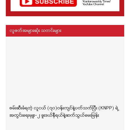
လူဖတ်အများဆုံး သတင်းများ
ဖမ်းဆီးခံရတဲ့ လူငယ် (၇၀)ဝန်းကျင်နဲ့ပတ်သက်ပြီး (KNPP) ရဲ့
အတွင်းရေးမှူး-၂ ခူးဒယ်နီရယ်နဲ့ဆက်သွယ်မေးမြန်း