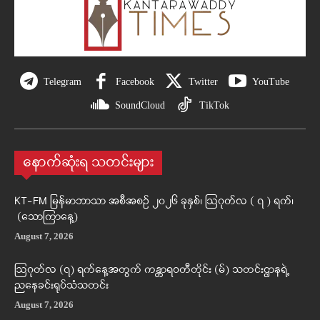
Telegram
Facebook
Twitter
YouTube
SoundCloud
TikTok
နောက်ဆုံးရ သတင်းများ
KT-FM မြန်မာဘာသာ အစီအစဉ် ၂၀၂၆ ခုနှစ်၊ ဩဂုတ်လ ( ၇ ) ရက်၊
(သောကြာနေ့)
August 7, 2026
ဩဂုတ်လ (၇) ရက်နေ့အတွက် ကန္တာရဝတီတိုင်း (မ်) သတင်းဌာနရဲ့
ညနေခင်းရုပ်သံသတင်း
August 7, 2026