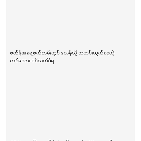
ဖယ်ခုံအရှေ့ဖက်ကမ်းတွင် ဒလန်လို့ သတင်းထွက်နေတဲ့
လင်မယား ပစ်သတ်ခံရ