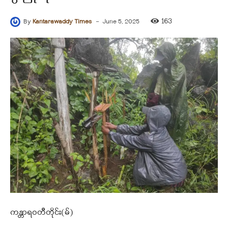
-
163
By
Kantarawaddy Times
June 5, 2025
ကန္တာရဝတီတိုင်း(မ်)