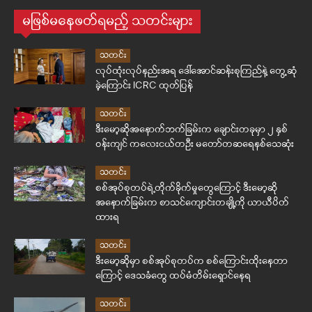
မဖြစ်မနေဖတ်ရမည့် သတင်းများ
သတင်း
လုပ်ထုံးလုပ်နည်းအရ ဒေါ်အောင်ဆန်းစုကြည်နဲ့ တွေ့ဆုံ
ခဲ့ကြောင်း ICRC ထုတ်ပြန်
သတင်း
ဒီးမော့ဆိုအနောက်ဘက်ခြမ်းက ချောင်းတခုမှာ ၂ နှစ်
ဝန်းကျင် ကလေးငယ်တဦး မတော်တဆရေနစ်သေဆုံး
သတင်း
စစ်အုပ်စုတပ်ရဲ့တိုက်ခိုက်မှုတွေကြောင့် ဒီးမော့ဆို
အနောက်ခြမ်းက စာသင်ကျောင်းတချို့ကို ယာယီပိတ်
ထားရ
သတင်း
ဒီးမော့ဆိုမှာ စစ်အုပ်စုတပ်က စစ်ကြောင်းထိုးနေတာ
ကြောင့် ဒေသခံတွေ ထပ်မံတိမ်းရှောင်နေရ
သတင်း