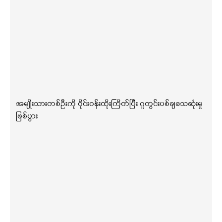
အမျိုးသားတစ်ဦးကို ဝိုင်းဝန်းထိုးကြိတ်ပြီး ဂူတွင်းပစ်ချသေဆုံးမှု
ဖြစ်ပွား