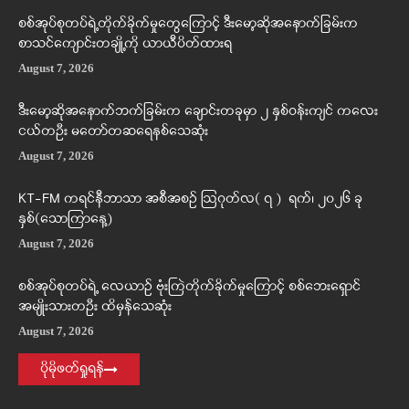
စစ်အုပ်စုတပ်ရဲ့တိုက်ခိုက်မှုတွေကြောင့် ဒီးမော့ဆိုအနောက်ခြမ်းက
စာသင်ကျောင်းတချို့ကို ယာယီပိတ်ထားရ
August 7, 2026
ဒီးမော့ဆိုအနောက်ဘက်ခြမ်းက ချောင်းတခုမှာ ၂ နှစ်ဝန်းကျင် ကလေး
ငယ်တဦး မတော်တဆရေနစ်သေဆုံး
August 7, 2026
KT-FM ကရင်နီဘာသာ အစီအစဉ် ဩဂုတ်လ( ၇ ) ရက်၊ ၂၀၂၆ ခု
နှစ်(သောကြာနေ့)
August 7, 2026
စစ်အုပ်စုတပ်ရဲ့ လေယာဉ် ဗုံးကြဲတိုက်ခိုက်မှုကြောင့် စစ်ဘေးရှောင်
အမျိုးသားတဦး ထိမှန်သေဆုံး
August 7, 2026
ပိုမိုဖတ်ရှုရန်