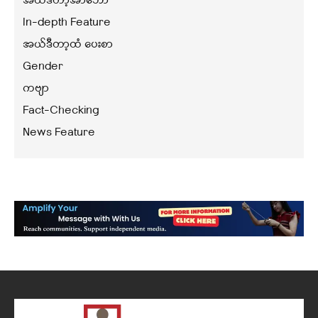
အယ်ဒီတာ့အာဘော်
In-depth Feature
အယ်ဒီတာ့ထံ ပေးစာ
Gender
ကဗျာ
Fact-Checking
News Feature