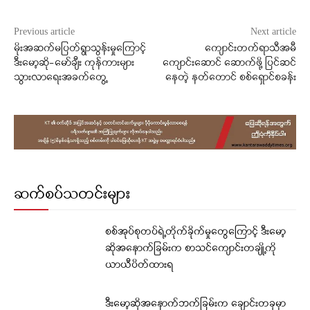
Previous article
Next article
မိုးအဆက်မပြတ်ရွာသွန်းမှုကြောင့်
ကျောင်းတက်ရာသီအမီ
ဒီးမော့ဆို-မော်ချီး ကုန်ကားများ
ကျောင်းဆောင် ဆောက်ဖို့ ပြင်ဆင်
သွားလာရေးအခက်တွေ့
နေတဲ့ နတ်တောင် စစ်ရှောင်စခန်း
ဆက်စပ်သတင်းများ
စစ်အုပ်စုတပ်ရဲ့တိုက်ခိုက်မှုတွေကြောင့် ဒီးမော့
ဆိုအနောက်ခြမ်းက စာသင်ကျောင်းတချို့ကို
ယာယီပိတ်ထားရ
ဒီးမော့ဆိုအနောက်ဘက်ခြမ်းက ချောင်းတခုမှာ