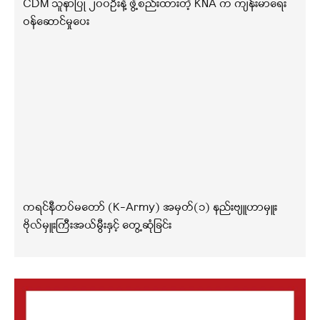
CDM သူနာပြု ၂၀၀ဦးနဲ့ ဖွဲ့စည်းထားတဲ့ KNA က ကျန်းမာရေး
ဝန်ဆောင်မှုပေး
ကရင်နီတပ်မတော် (K-Army) အမှတ်(၁) နည်းဗျူဟာမှူး
ဗိုလ်မှူးကြီးအယ်မွီးနှင့် တွေ့ဆုံခြင်း