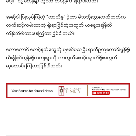
ပေါ့။” လို့ ကျေးရွာ လူငယ် တစ်ဦးက ပြောပါတယ်။
အဆိုပါ ပြုလုပ်ကြတဲ့ “လာလီခူ” ပွဲဟာ မိဘဘိုးဘွားလက်ထက်က
လက်ဆင့်ကမ်းလာတဲ့ ရိုးရာဖြစ်တဲ့အတွက် ယနေ့အချိန်ထိ
ထိန်းသိမ်းထားနေကြတာဖြစ်ပါတယ်။
တောတောင် စောင့်နတ်တွေကို ပူဇော်ပသပြီး ရာသီဥတုကောင်းမွန်ဖို့၊
သီးနှံဖြစ်ထွန်းဖို့၊ ကျေးရွာကို ကာကွယ်စောင့်ရှောက်ဖို့အတွက်
ဆုတောင်း ကြတာဖြစ်ပါတယ်။
Facebook
X
WhatsApp