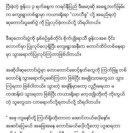
ပြီးခဲ့တဲ့ ဇွန်လ ၃ ရက်နေ့က ကရင်နီပြည် ဒီးမော့ဆို အရှေ့ဘက်ခြမ်း
က ကျေးရွာတစ်ရွာမှာ ကယားရိုးရာ “လာလီခူ” လို့ အမည်ရတဲ့
ဆုတောင်းပူဇော်ပွဲ ကို ပြုလုပ်ခဲ့တယ်လို့ သိရပါတယ်။
ဒီဆုတောင်းပွဲကို နှစ်စဉ်နှစ်တိုင်း စိုက်ပျိုးရာသီ ဇွန်လအစ ပိုင်း
လောက်မှာ ပြုလုပ်လေ့ရှိပြီး ကျေးရွာအနီးက တောင်ထိပ်တစ်နေရာ
မှာ သွားရောက်ပြုလုပ်ကြတာဖြစ်ပါတယ်။
အဆိုပါဆုတောင်းပွဲမှာ တောတောင်စောင့်နတ်တွေကို ကြက်ဖြူ တစ်
ကောင်နဲ့ သွားရောက်ပူဇော်ကြတာ ဖြစ်ပြီး အမျိုးသားတွေသာ သွား
ကြရတာ ဖြစ်ပါတယ်။ သွားတဲ့ အချိန်မှာတော့ လူဦးရေဟာ မ
ကဏန်းပဲ သွားရတာ ဖြစ်ပြီး ကယားရိုးရာ ကေ့ထျိုးဘိုးကို ကိုးကွယ်
တဲ့ သူတွေသာ လာရောက်လို့ရတယ်လို့ သိရပါတယ်။
“ အခု ကျနော်တို့ ကြက်ရိုးထိုးတာက အောင်တယ်ပေါ့နော်။
အဆင်ပြေမယ် အခြေအနေ ကောင်းမယ်ပေါ့လို့တော့ ယူဆရတာ