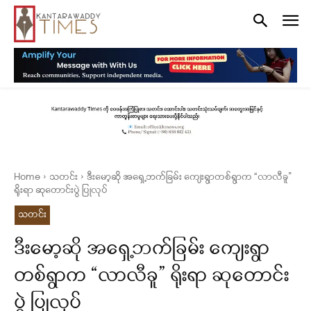
Home
သတင်း
ဒီးမော့ဆို အရှေ့ဘက်ခြမ်း ကျေးရွာတစ်ရွာက “လာလီခူ”
ရိုးရာ ဆုတောင်းပွဲ ပြုလုပ်
သတင်း
ဒီးမော့ဆို အရှေ့ဘက်ခြမ်း ကျေးရွာ
တစ်ရွာက “လာလီခူ” ရိုးရာ ဆုတောင်း
ပွဲ ပြုလုပ်