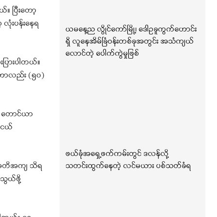
။ ပြီးတော့
 လုံးပန်းနေရ
ယမနေ့ည လွိုင်ကော်မြို့၊ ဒေါဥခူကွက်ဟောင်း
ရှိ လူနေအိမ်ခြံဝန်းတစ်ခုအတွင်း အသံကျယ်
လောင်တဲ့ ပေါက်ကွဲမှုဖြစ်
ျားပြားပါတယ်။
စုဟာလည်း (၅၀)
 ၊ တောင်ယာ
ူငယ်
ဖယ်ခုံအရှေ့ဖက်ကမ်းတွင် ဒလန်လို့
သတင်းထွက်နေတဲ့ လင်မယား ပစ်သတ်ခံရ
့ အတိအကျ သိရ
ွယ်ဖို့