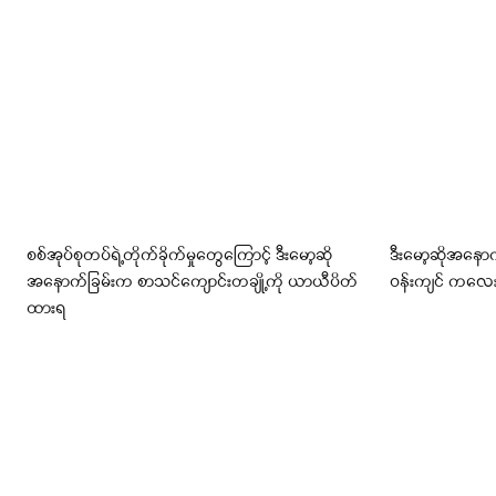
စစ်အုပ်စုတပ်ရဲ့တိုက်ခိုက်မှုတွေကြောင့် ဒီးမော့ဆို
ဒီးမော့ဆိုအနော
အနောက်ခြမ်းက စာသင်ကျောင်းတချို့ကို ယာယီပိတ်
ဝန်းကျင် ကလ
ထားရ