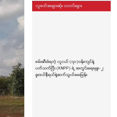
လူဖတ်အများဆုံး သတင်းများ
ဖမ်းဆီးခံရတဲ့ လူငယ် (၇၀)ဝန်းကျင်နဲ့
ပတ်သက်ပြီး (KNPP) ရဲ့ အတွင်းရေးမှူး-၂
ခူးဒယ်နီရယ်နဲ့ဆက်သွယ်မေးမြန်း