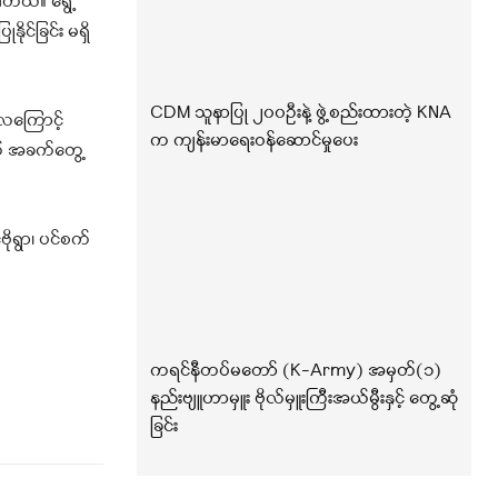
ပါတယ်။ ရွေ့
ုင်ခြင်း မရှိ
CDM သူနာပြု ၂၀၀ဦးနဲ့ ဖွဲ့စည်းထားတဲ့ KNA
လကြောင့်
က ကျန်းမာရေးဝန်ဆောင်မှုပေး
က် အခက်တွေ့
ိုရွာ၊ ပင်စက်
ကရင်နီတပ်မတော် (K-Army) အမှတ်(၁)
နည်းဗျူဟာမှူး ဗိုလ်မှူးကြီးအယ်မွီးနှင့် တွေ့ဆုံ
ခြင်း