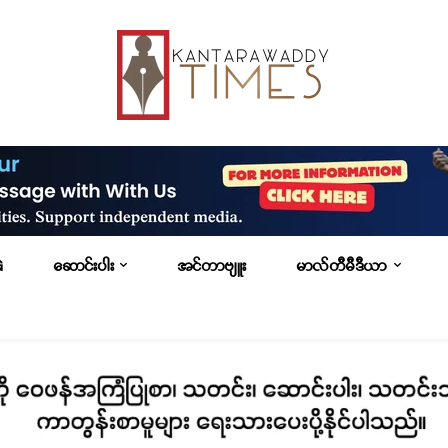
G
ဆောင်းပါး
အင်တာဗျူး
မာလ်တီမီဒီယာ