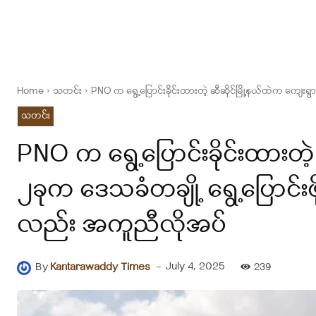
Home
သတင်း
PNO က ရွေ့ပြောင်းခိုင်းထားတဲ့ ဆီဆိုင်မြို့နယ်ထဲက ကျေးရွာ
သတင်း
PNO က ရွေ့ပြောင်းခိုင်းထားတဲ့
၂ခုက ဒေသခံတချို့ ရွေ့ပြောင်းဖိ
လည်း အကူညီလိုအပ်
-
July 4, 2025
By
Kantarawaddy Times
239