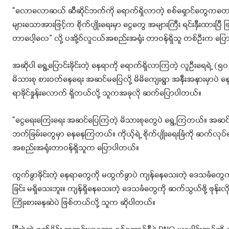
“လောလောဆယ် ဆီဆိုင်ဘက်ကို ရောက်ရှိလာတဲ့ စစ်ရှောင်တွေကတော
များသောအားဖြင့်က စိုက်ပျိုးရေးမှာ ငွေတွေ အများကြီး ရင်းနှီးထ
တာပေါ့လေ” လို့ ပအို့ဝ်လူငယ်အစည်းအရုံး တာဝန်ရှိသူ တစ်ဦးက ပြ
အဆိုပါ ရွေ့ပြောင်းခိုင်းတဲ့ နေရာကို ရောက်ရှိလာကြတဲ့ လူဦးရေရဲ့ (
မိသားစု စားဝတ်နေရေး အဆင်မပြေလို့ မိမိကျေးရွာ အနီးအနားမှာပဲ 
ရာခိုင်နှုန်းလောက် ရှိတယ်လို့ သူကအခုလို ဆက်ပြောပါတယ်။
“ငွေရေးကြေးရေး အဆင်ပြေကြတဲ့ မိသားစုတွေပဲ ရွေ့ကြတယ်။ အဆင်
ဘက်ခြမ်းတွေမှာ နေနေကြတယ်။ ကိုယ့်ရဲ့ စိုက်ပျိုးရေးခြံကို ဆက်လုပ်
အစည်းအရုံးတာဝန်ရှိသူက ပြောပါတယ်။
ထွက်ခွာခိုင်းတဲ့ နေရာတွေကို မထွက်ခွာပဲ ကျန်နေသေးတဲ့ ဒေသခ
ခြင်း မရှိသေးဘူး။ ကျန်ရှိနေသေးတဲ့ ဒေသခံတွေကို ဆက်သွယ်ဖို့ ဖုန်းလ
ကြိုးစားနေဆဲပဲ ဖြစ်တယ်လို့ သူက ဆိုပါတယ်။