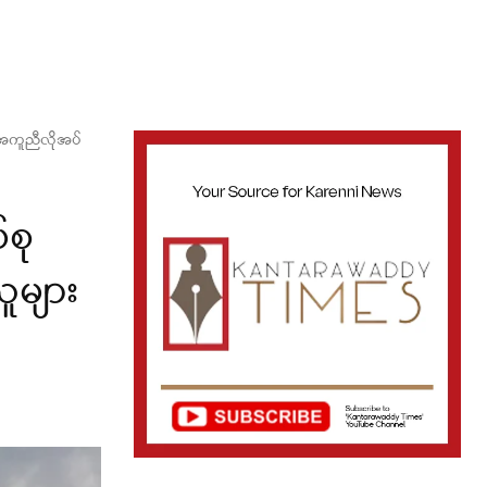
်း အကူညီလိုအပ်
်စု
သူများ