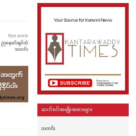
Next article
့ ညနေခင်းရုပ်သံ
သတင်း
ဆက်စပ်အမျိုးအစားများ
သတင်း