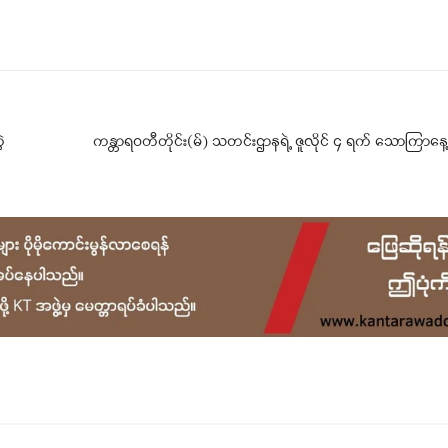
Telegram
Viber
့
ကန္တာရဝတီတိုင်း(မ်) သတင်းဌာနရဲ့ ဇူလိုင် ၄ ရက် သောကြာနေ