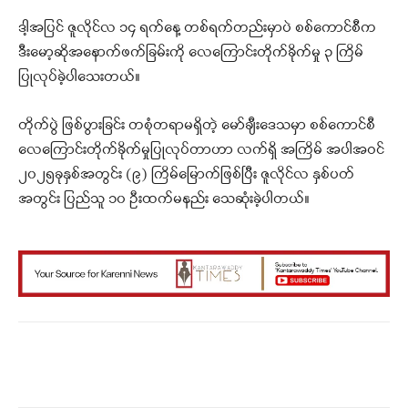
ဒါ့အပြင် ဇူလိုင်လ ၁၄ ရက်နေ့ တစ်ရက်တည်းမှာပဲ စစ်ကောင်စီက
ဒီးမော့ဆိုအနောက်ဖက်ခြမ်းကို လေကြောင်းတိုက်ခိုက်မှု ၃ ကြိမ်
ပြုလုပ်ခဲ့ပါသေးတယ်။
တိုက်ပွဲ ဖြစ်ပွားခြင်း တစုံတရာမရှိတဲ့ မော်ချီးဒေသမှာ စစ်ကောင်စီ
လေကြောင်းတိုက်ခိုက်မှုပြုလုပ်တာဟာ လက်ရှိ အကြိမ် အပါအဝင်
၂၀၂၅ခုနှစ်အတွင်း (၉) ကြိမ်မြောက်ဖြစ်ပြီး ဇူလိုင်လ နှစ်ပတ်
အတွင်း ပြည်သူ ၁၀ ဦးထက်မနည်း သေဆုံးခဲ့ပါတယ်။
Facebook
X
WhatsApp