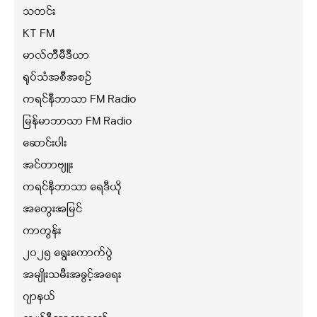
သတင်း
KT FM
မာလ်တီမီဒီယာ
ရုပ်သံအစီအစဉ်
ကရင်နီဘာသာ FM Radio
မြန်မာဘာသာ FM Radio
ဆောင်းပါး
အင်တာဗျူး
ကရင်နီဘာသာ ရေဒီယို
အတွေးအမြင်
ကာတွန်း
၂၀၂၅ ရွေးကောက်ပွဲ
အမျိုးသမီးအခွင့်အရေး
ဂျာနယ်