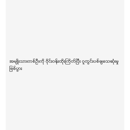
အမျိုးသားတစ်ဦးကို ဝိုင်းဝန်းထိုးကြိတ်ပြီး ဂူတွင်းပစ်ချသေဆုံးမှု
ဖြစ်ပွား