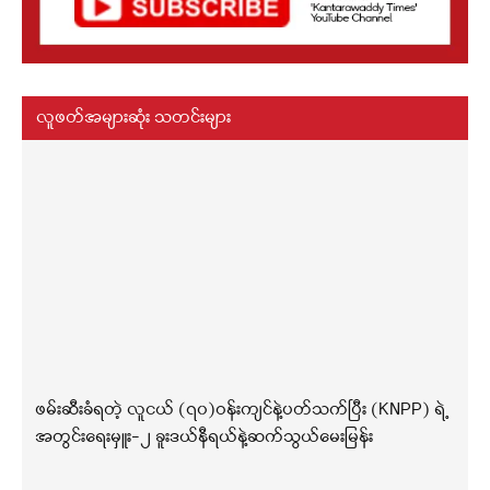
လူဖတ်အများဆုံး သတင်းများ
ဖမ်းဆီးခံရတဲ့ လူငယ် (၇၀)ဝန်းကျင်နဲ့ပတ်သက်ပြီး (KNPP) ရဲ့
အတွင်းရေးမှူး-၂ ခူးဒယ်နီရယ်နဲ့ဆက်သွယ်မေးမြန်း