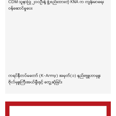
CDM သူနာပြု ၂၀၀ဦးနဲ့ ဖွဲ့စည်းထားတဲ့ KNA က ကျန်းမာရေး
ဝန်ဆောင်မှုပေး
ကရင်နီတပ်မတော် (K-Army) အမှတ်(၁) နည်းဗျူဟာမှူး
ဗိုလ်မှူးကြီးအယ်မွီးနှင့် တွေ့ဆုံခြင်း