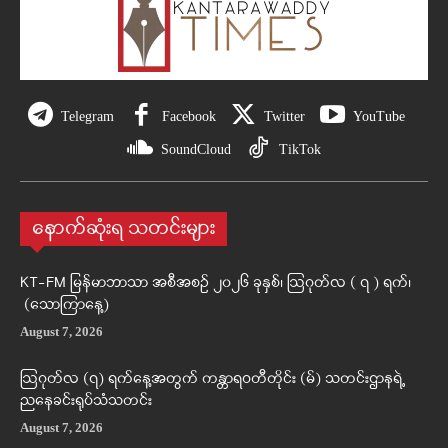
Telegram
Facebook
Twitter
YouTube
SoundCloud
TikTok
နောက်ဆုံးရ သတင်းများ
KT-FM မြန်မာဘာသာ အစီအစဉ် ၂၀၂၆ ခုနှစ်၊ ဩဂုတ်လ ( ၇ ) ရက်၊
(သောကြာနေ့)
August 7, 2026
ဩဂုတ်လ (၇) ရက်နေ့အတွက် ကန္တာရဝတီတိုင်း (မ်) သတင်းဌာနရဲ့
ညနေခင်းရုပ်သံသတင်း
August 7, 2026