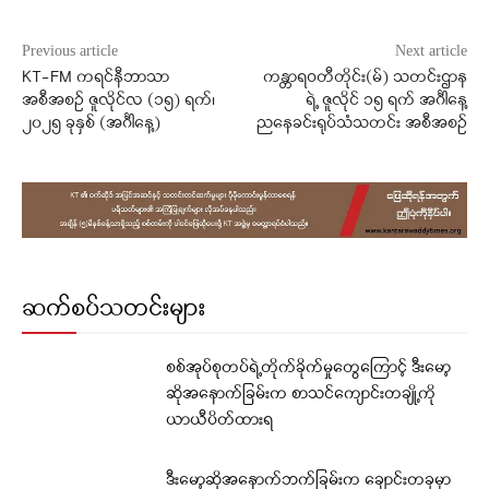
Previous article
Next article
KT-FM ကရင်နီဘာသာ
ကန္တာရဝတီတိုင်း(မ်) သတင်းဌာန
အစီအစဉ် ဇူလိုင်လ (၁၅) ရက်၊
ရဲ့ ဇူလိုင် ၁၅ ရက် အင်္ဂါနေ့
၂၀၂၅ ခုနှစ် (အင်္ဂါနေ့)
ညနေခင်းရုပ်သံသတင်း အစီအစဉ်
ဆက်စပ်သတင်းများ
စစ်အုပ်စုတပ်ရဲ့တိုက်ခိုက်မှုတွေကြောင့် ဒီးမော့
ဆိုအနောက်ခြမ်းက စာသင်ကျောင်းတချို့ကို
ယာယီပိတ်ထားရ
ဒီးမော့ဆိုအနောက်ဘက်ခြမ်းက ချောင်းတခုမှာ