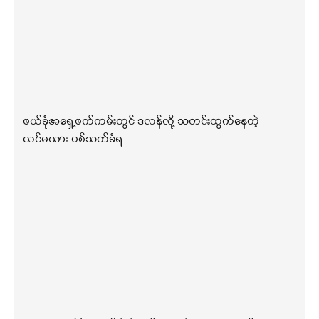
ဖယ်ခုံအရှေ့ဖက်ကမ်းတွင် ဒလန်လို့ သတင်းထွက်နေတဲ့
လင်မယား ပစ်သတ်ခံရ