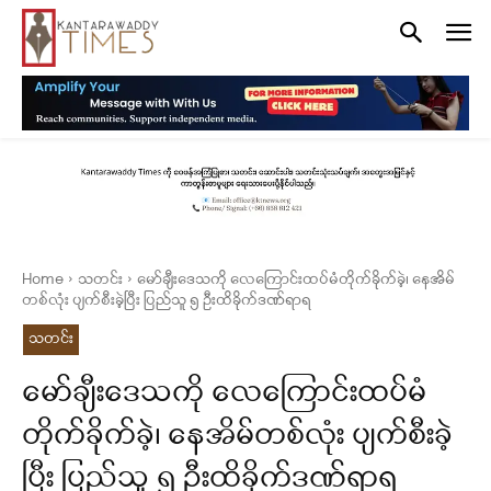
Home
သတင်း
မော်ချီးဒေသကို လေကြောင်းထပ်မံတိုက်ခိုက်ခဲ့၊ နေအိမ်
တစ်လုံး ပျက်စီးခဲ့ပြီး ပြည်သူ ၅ ဦးထိခိုက်ဒဏ်ရာရ
သတင်း
မော်ချီးဒေသကို လေကြောင်းထပ်မံ
တိုက်ခိုက်ခဲ့၊ နေအိမ်တစ်လုံး ပျက်စီးခဲ့
ပြီး ပြည်သူ ၅ ဦးထိခိုက်ဒဏ်ရာရ