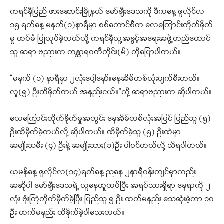
ကရင်နီပြည် ဖားဆောင်းမြို့နယ် မော်ချီးဒေသကို ဒီကနေ့ ဇူလိုင်လ
၁၅ ရက်နေ့ မနက်(၁)နာရီမှာ စစ်ကောင်စီက လေကြောင်းတိုက်ခိုက်
မှု ထပ်မံ ပြုလုပ်ခဲ့တယ်လို့ ကရင်နီလူ့အခွင့်အရေးအဖွဲ့တည်ထောင်
သူ ဆရာ ဗညားက ကန္တာရဝတီတိုင်း(မ်) ကိုပြောပါတယ်။
“မနက် (၁) နာရီမှာ ၂လုံးပေါ့နော်။နေအိမ်တစ်လုံးပျက်စီးတယ်။
လူ(၅) ဦးထိခိုက်တယ် အနည်းငယ်။”လို့ ဆရာဗညားက ဆိုပါတယ်။
လေကြောင်းတိုက်ခိုက်မှုအတွင်း နေအိမ်တစ်လုံးအပြင် ပြည်သူ (၅)
ဦးထိခိုက်ခဲ့တယ်လို့ ဆိုပါတယ်။ ထိခိုက်ခဲ့သူ (၅) ဦးထဲမှာ
အမျိုးသမီး (၄) ဦးနဲ့ အမျိုးသား(၁)ဦး ပါဝင်တယ်လို့ သိရပါတယ်။
ယမန်နေ့ ဇူလိုင်လ(၁၄)ရက်နေ့ ညနေ ၂နာရီဝန်းကျင်မှာလည်း
အဆိုပါ မော်ချီးဒေသရဲ့ လူနေထူထပ်ပြီး အရပ်သားရှိရာ နေရာကို ၂
လုံး ဗုံးကြဲတိုက်ခိုက်ခဲ့ပြီး ပြည်သူ ၅ ဦး ထက်မနည်း သေဆုံးခဲ့ကာ ၁၀
ဦး ထက်မနည်း ထိခိုက်ခဲ့ပါသေးတယ်။