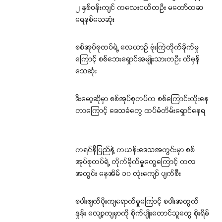
၂ နှစ်ဝန်းကျင် ကလေးငယ်တဦး မတော်တဆ
ရေနစ်သေဆုံး
စစ်အုပ်စုတပ်ရဲ့ လေယာဉ် ဗုံးကြဲတိုက်ခိုက်မှု
ကြောင့် စစ်ဘေးရှောင်အမျိုးသားတဦး ထိမှန်
သေဆုံး
ဒီးမော့ဆိုမှာ စစ်အုပ်စုတပ်က စစ်ကြောင်းထိုးနေ
တာကြောင့် ဒေသခံတွေ ထပ်မံတိမ်းရှောင်နေရ
ကရင်နီပြည်နဲ့ ကယန်းဒေသအတွင်းမှာ စစ်
အုပ်စုတပ်ရဲ့ တိုက်ခိုက်မှုတွေကြောင့် တလ
အတွင်း နေအိမ် ၁၀ လုံးကျော် ပျက်စီး
စပါးဖျက်ပိုးကျရောက်မှုကြောင့် စပါးအထွက်
နှုန်း လျော့ကျမှာကို စိုက်ပျိုးတောင်သူတွေ စိုးရိမ်