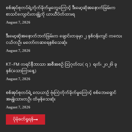
စစ်အုပ်စုတပ်ရဲ့တိုက်ခိုက်မှုတွေကြောင့် ဒီးမော့ဆိုအနောက်ခြမ်းက
စာသင်ကျောင်းတချို့ကို ယာယီပိတ်ထားရ
August 7, 2026
ဒီးမော့ဆိုအနောက်ဘက်ခြမ်းက ချောင်းတခုမှာ ၂ နှစ်ဝန်းကျင် ကလေး
ငယ်တဦး မတော်တဆရေနစ်သေဆုံး
August 7, 2026
KT-FM ကရင်နီဘာသာ အစီအစဉ် ဩဂုတ်လ( ၇ ) ရက်၊ ၂၀၂၆ ခု
နှစ်(သောကြာနေ့)
August 7, 2026
စစ်အုပ်စုတပ်ရဲ့ လေယာဉ် ဗုံးကြဲတိုက်ခိုက်မှုကြောင့် စစ်ဘေးရှောင်
အမျိုးသားတဦး ထိမှန်သေဆုံး
August 7, 2026
ပိုမိုဖတ်ရှုရန်