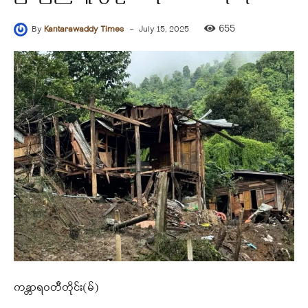
-
655
By
Kantarawaddy Times
July 15, 2025
ကန္တာရဝတီတိုင်း(မ်)