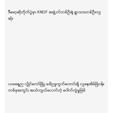
ဒီမော့ဆိုတိုက်ပွဲမှာ KNDF အဖွဲ့ဝင်တစ်ဦးနဲ့ ရွာသားတစ်ဦးကျ
ဆုံး
ယမနေ့ည လွိုင်ကော်မြို့၊ ဒေါဥခူကွက်ဟောင်းရှိ လူနေအိမ်ခြံဝန်း
တစ်ခုအတွင်း အသံကျယ်လောင်တဲ့ ပေါက်ကွဲမှုဖြစ်