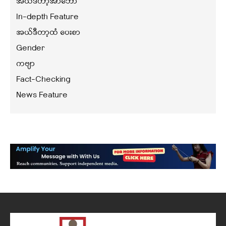
အယ်ဒီတာ့အာဘော်
In-depth Feature
အယ်ဒီတာ့ထံ ပေးစာ
Gender
ကဗျာ
Fact-Checking
News Feature