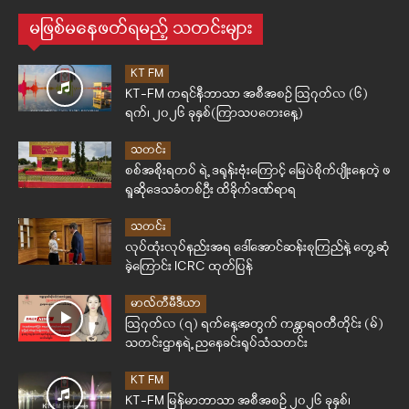
မဖြစ်မနေဖတ်ရမည့် သတင်းများ
KT FM
KT-FM ကရင်နီဘာသာ အစီအစဉ် ဩဂုတ်လ (၆)
ရက်၊ ၂၀၂၆ ခုနှစ်(ကြာသပတေးနေ့)
သတင်း
စစ်အစိုးရတပ် ရဲ့ ဒရုန်းဗုံးကြောင့် မြေပဲစိုက်ပျိုးနေတဲ့ ဖ
ရူဆိုဒေသခံတစ်ဦး ထိခိုက်ဒဏ်ရာရ
သတင်း
လုပ်ထုံးလုပ်နည်းအရ ဒေါ်အောင်ဆန်းစုကြည်နဲ့ တွေ့ဆုံ
ခဲ့ကြောင်း ICRC ထုတ်ပြန်
မာလ်တီမီဒီယာ
ဩဂုတ်လ (၇) ရက်နေ့အတွက် ကန္တာရဝတီတိုင်း (မ်)
သတင်းဌာနရဲ့ ညနေခင်းရုပ်သံသတင်း
KT FM
KT-FM မြန်မာဘာသာ အစီအစဉ် ၂၀၂၆ ခုနှစ်၊