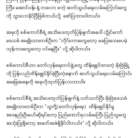
ကြီး၊ အောင်ပန်း နဲ့ ကလော စတဲ့ ဆက်သွယ်ရေးလမ်းကြောင်းတွေ
ကို သွားလာနိုင်ပြီဖြစ်တယ်လို့ ဖော်ပြထားပါတယ်။
အခုလို စစ်ကောင်စီရဲ့ အသိပေးထုတ်ပြန်ချက်အပေါ် လွိုင်ကော်
ဒေသခံ အမျိုးသားတစ်ဦးက “လိုင်းကားတွေတော့ မပြေးသေးပေမဲ့
ကုန်ကားတွေတော့ ဝင်နေပြီ။” လို့ ဆိုပါတယ်။
စစ်ကောင်စီဟာ တော်လှန်ရေးတပ်ဖွဲ့တွေ ထိန်းချုပ်ထားတဲ့ မိုးဗြဲမြို့
ကို ပြန်လည်ထိန်းချုပ်နိုင်ခဲ့ပြီးတဲ့နောက် ဆက်သွယ်ရေးလမ်းကြောင်း
အခြေအနေကို အခုလိုထုတ်ပြန်လာတာပါ။
စစ်ကောင်စီရဲ့ အသိပေးထုတ်ပြန်ချက်နဲ့ ပတ်သက်ပြီး မိုးဗြဲဒေသခံ
အမျိုးသားတစ်ဦးက “သူတို့(တော်လှန်ရေး) ထိန်းချုပ်နိုင်မှု
အားနည်းဦးမယ်ဆိုရင်တော့ ပြည်ထောင်စုလမ်းမကြီး ပြည်သူတွေ
အသုံးပြုဖို့တော့ အခက်အခဲရှိနိုင်ပါတယ်။” လို့ ဆိုပါတယ်။