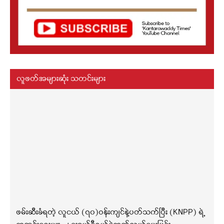
လူဖတ်အများဆုံး သတင်းများ
ဖမ်းဆီးခံရတဲ့ လူငယ် (၇၀)ဝန်းကျင်နဲ့ပတ်သက်ပြီး (KNPP) ရဲ့