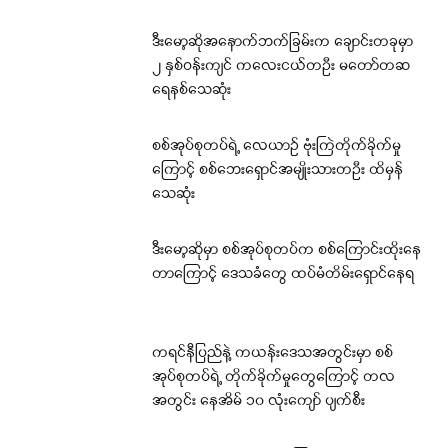
ဒီးမော့ဆိုအနောက်ဘက်ခြမ်းက ချောင်းတခုမှာ
၂ နှစ်ဝန်းကျင် ကလေးငယ်တဦး မတော်တဆ
ရေနစ်သေဆုံး
စစ်အုပ်စုတပ်ရဲ့ လေယာဉ် ဗုံးကြဲတိုက်ခိုက်မှု
ကြောင့် စစ်ဘေးရှောင်အမျိုးသားတဦး ထိမှန်
သေဆုံး
ဒီးမော့ဆိုမှာ စစ်အုပ်စုတပ်က စစ်ကြောင်းထိုးနေ
တာကြောင့် ဒေသခံတွေ ထပ်မံတိမ်းရှောင်နေရ
ကရင်နီပြည်နဲ့ ကယန်းဒေသအတွင်းမှာ စစ်
အုပ်စုတပ်ရဲ့ တိုက်ခိုက်မှုတွေကြောင့် တလ
အတွင်း နေအိမ် ၁၀ လုံးကျော် ပျက်စီး