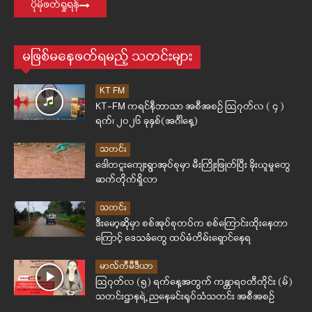
ပိုမိုဖတ်ရှုရန်
မဖြစ်မနေဖတ်ရမည့် သတင်းများ
KT FM
KT-FM ကရင်နီဘာသာ အစီအစဉ် ဩဂုတ်လ ( ၄ )
ရက်၊ ၂၀၂၆ ခုနှစ်(အင်္ဂါနေ့)
သတင်း
ဒေါတငူးကျေးရွာအုပ်စုမှာ မီးကြိုးဖြုတ်ပြီး ခိုးယူမှုတွေ
ဆက်တိုက်ရှိလာ
သတင်း
ဒီးမော့ဆိုမှာ စစ်အုပ်စုတပ်က စစ်ကြောင်းထိုးနေတာ
ကြောင့် ဒေသခံတွေ ထပ်မံတိမ်းရှောင်နေရ
မာလ်တီမီဒီယာ
ဩဂုတ်လ (၅) ရက်နေ့အတွက် ကန္တာရဝတီတိုင်း (မ်)
သတင်းဌာနရဲ့ ညနေခင်းရုပ်သံသတင်း အစီအစဉ်