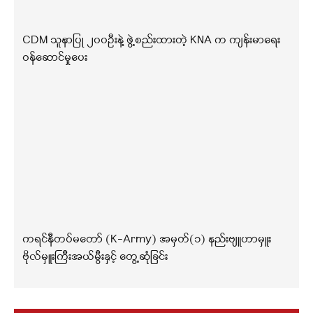
CDM သူနာပြု ၂၀၀ဦးနဲ့ ဖွဲ့စည်းထားတဲ့ KNA က ကျန်းမာရေး
ဝန်ဆောင်မှုပေး
ကရင်နီတပ်မတော် (K-Army) အမှတ်(၁) နည်းဗျူဟာမှူး
ဗိုလ်မှူးကြီးအယ်မွီးနှင့် တွေ့ဆုံခြင်း