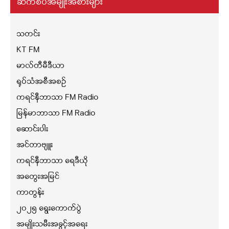
ဆက်စပ်အမျိုးအစားများ
သတင်း
KT FM
မာလ်တီမီဒီယာ
ရုပ်သံအစီအစဉ်
ကရင်နီဘာသာ FM Radio
မြန်မာဘာသာ FM Radio
ဆောင်းပါး
အင်တာဗျူး
ကရင်နီဘာသာ ရေဒီယို
အတွေးအမြင်
ကာတွန်း
၂၀၂၅ ရွေးကောက်ပွဲ
အမျိုးသမီးအခွင့်အရေး