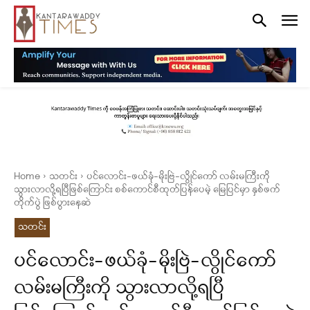
Home
သတင်း
ပင်လောင်း-ဖယ်ခုံ-မိုးဗြဲ-လွိုင်ကော် လမ်းမကြီးကို
သွားလာလို့ရပြီဖြစ်ကြောင်း စစ်ကောင်စီထုတ်ပြန်ပေမဲ့ မြေပြင်မှာ နှစ်ဖက်
တိုက်ပွဲ ဖြစ်ပွားနေဆဲ
သတင်း
ပင်လောင်း-ဖယ်ခုံ-မိုးဗြဲ-လွိုင်ကော်
လမ်းမကြီးကို သွားလာလို့ရပြီ