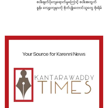
စပါးဖျက်ပိုးကျရောက်မှုကြောင့် စပါးအထွက်
နှုန်း လျော့ကျမှာကို စိုက်ပျိုးတောင်သူတွေ စိုးရိမ်