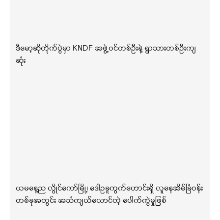
ဒီမော့ဆိုတိုက်ပွဲမှာ KNDF အဖွဲ့ဝင်တစ်ဦးနဲ့ ရွာသားတစ်ဦးကျ
ဆုံး
ယမနေ့ည လွိုင်ကော်မြို့၊ ဒေါဥခူကွက်ဟောင်းရှိ လူနေအိမ်ခြံဝန်း
တစ်ခုအတွင်း အသံကျယ်လောင်တဲ့ ပေါက်ကွဲမှုဖြစ်