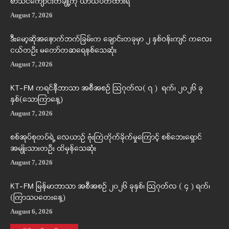
စာသင်ကျောင်းတချို့ကို ယာယီပိတ်ထားရ
August 7, 2026
ဒီးမော့ဆိုအနောက်ဘက်ခြမ်းက ချောင်းတခုမှာ ၂ နှစ်ဝန်းကျင် ကလေး
ငယ်တဦး မတော်တဆရေနစ်သေဆုံး
August 7, 2026
KT-FM ကရင်နီဘာသာ အစီအစဉ် ဩဂုတ်လ( ၇ ) ရက်၊ ၂၀၂၆ ခု
နှစ်(သောကြာနေ့)
August 7, 2026
စစ်အုပ်စုတပ်ရဲ့ လေယာဉ် ဗုံးကြဲတိုက်ခိုက်မှုကြောင့် စစ်ဘေးရှောင်
အမျိုးသားတဦး ထိမှန်သေဆုံး
August 7, 2026
KT-FM မြန်မာဘာသာ အစီအစဉ် ၂၀၂၆ ခုနှစ်၊ ဩဂုတ်လ ( ၄ ) ရက်၊
(ကြာသပတေးနေ့)
August 6, 2026