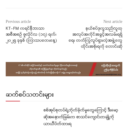
Previous article
Next article
KT-FM ကရင်နီဘာသာ
နယ်စပ်ဒုက္ခသည်လူထု
အစီအစဉ် ဇူလိုင်လ (၁၇) ရက်၊
အလုပ်အကိုင်အခွင့်အလမ်းရရှိ
၂၀၂၅ ခုနှစ် (ကြာသပတေးနေ့)
ရေး တက်ကြွလှုပ်ရှားတဲ့အဖွဲ့တွေ
ထိုင်းအစိုးရကို တောင်းဆို
ဆက်စပ်သတင်းများ
စစ်အုပ်စုတပ်ရဲ့တိုက်ခိုက်မှုတွေကြောင့် ဒီးမော့
ဆိုအနောက်ခြမ်းက စာသင်ကျောင်းတချို့ကို
ယာယီပိတ်ထားရ