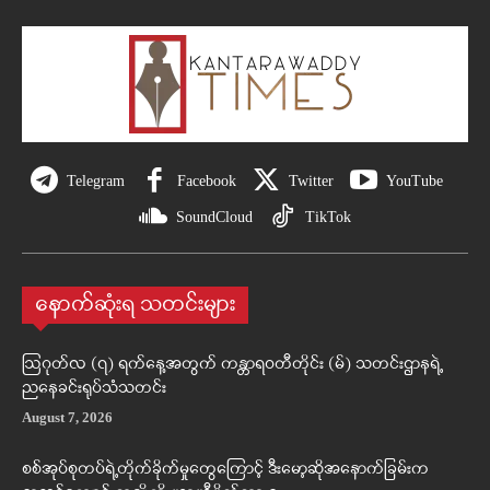
Telegram
Facebook
Twitter
YouTube
SoundCloud
TikTok
နောက်ဆုံးရ သတင်းများ
ဩဂုတ်လ (၇) ရက်နေ့အတွက် ကန္တာရဝတီတိုင်း (မ်) သတင်းဌာနရဲ့
ညနေခင်းရုပ်သံသတင်း
August 7, 2026
စစ်အုပ်စုတပ်ရဲ့တိုက်ခိုက်မှုတွေကြောင့် ဒီးမော့ဆိုအနောက်ခြမ်းက