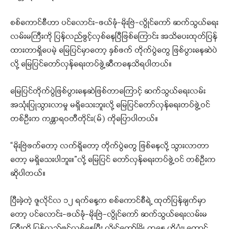
စစ်ကောင်စီဟာ ပင်လောင်း-ဖယ်ခုံ-မိုးဗြဲ-လွိုင်ကော် ဆက်သွယ်ရေး
လမ်းမကြီးကို ပြန်လည်ဖွင့်လှစ်နေပြီဖြစ်ကြောင်း အသိပေးထုတ်ပြန်
ထားတာရှိပေမဲ့ မြေပြင်မှာတော့ နှစ်ဖက် တိုက်ပွဲတွေ ဖြစ်ပွားနေဆဲပဲ
လို့ မြေပြင်တော်လှန်ရေးတပ်ဖွဲ့ဆီကနေသိရပါတယ်။
မြေပြင်တိုက်ပွဲဖြစ်ပွားနေဆဲဖြစ်တာကြောင့် ဆက်သွယ်ရေးလမ်း
အသုံးပြုသွားလာမှု မရှိသေးဘူးလို့ မြေပြင်တော်လှန်ရေးတပ်ဖွဲ့ဝင်
တစ်ဦးက ကန္တာရဝတီတိုင်း(မ်) ကိုပြောပါတယ်။
“မိုးဗြဲဖက်တော့ လက်ရှိတော့ တိုက်ပွဲတွေ ဖြစ်နေလို့ သွားလာတာ
တော့ မရှိသေးပါဘူး။”လို့ မြေပြင် တော်လှန်ရေးတပ်ဖွဲ့ဝင် တစ်ဦးက
ဆိုပါတယ်။
ပြီးခဲ့တဲ့ ဇူလိုင်လ ၁၂ ရက်နေ့က စစ်ကောင်စီရဲ့ ထုတ်ပြန်ချက်မှာ
တော့ ပင်လောင်း-ဖယ်ခုံ-မိုးဗြဲ-လွိုင်ကော် ဆက်သွယ်ရေးလမ်းမ
ကြီးကို ပြန်လည်ဖွင့်လှစ်နေပြီး လွိုင်ကော်မြို့ ကနေ ဟိုပုံး၊ တောင်