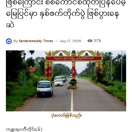
ဖြစ်ကြောင်း စစ်ကောင်စီထုတ်ပြန်ပေမဲ့
မြေပြင်မှာ နှစ်ဖက်တိုက်ပွဲ ဖြစ်ပွားနေ
ဆဲ
-
579
By
Kantarawaddy Times
July 17, 2025
ပုံဟောင်းဖြစ်သည်။
ကန္တာရဝတီတိုင်း(မ်)