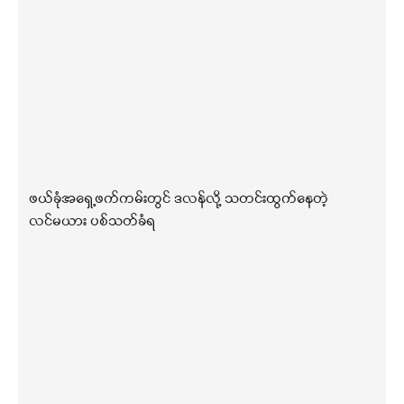
ဖယ်ခုံအရှေ့ဖက်ကမ်းတွင် ဒလန်လို့ သတင်းထွက်နေတဲ့
လင်မယား ပစ်သတ်ခံရ