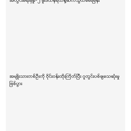
အတွင်းရေးမှူး-၂ ခူးဒယ်နီရယ်နဲ့ဆက်သွယ်မေးမြန်း
အမျိုးသားတစ်ဦးကို ဝိုင်းဝန်းထိုးကြိတ်ပြီး ဂူတွင်းပစ်ချသေဆုံးမှု
ဖြစ်ပွား