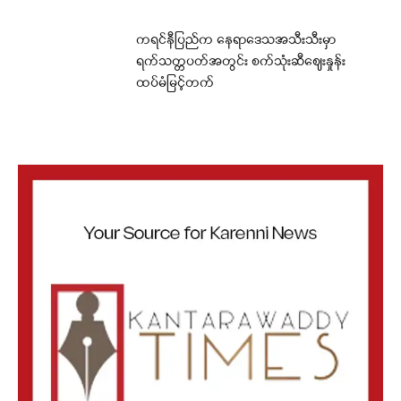
ကရင်နီပြည်က နေရာဒေသအသီးသီးမှာ
ရက်သတ္တပတ်အတွင်း စက်သုံးဆီဈေးနှုန်း
ထပ်မံမြင့်တက်