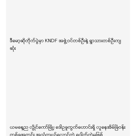
ဒီမော့ဆိုတိုက်ပွဲမှာ KNDF အဖွဲ့ဝင်တစ်ဦးနဲ့ ရွာသားတစ်ဦးကျ
ဆုံး
ယမနေ့ည လွိုင်ကော်မြို့၊ ဒေါဥခူကွက်ဟောင်းရှိ လူနေအိမ်ခြံဝန်း
တစ်ခုအတွင်း အသံကျယ်လောင်တဲ့ ပေါက်ကွဲမှုဖြစ်