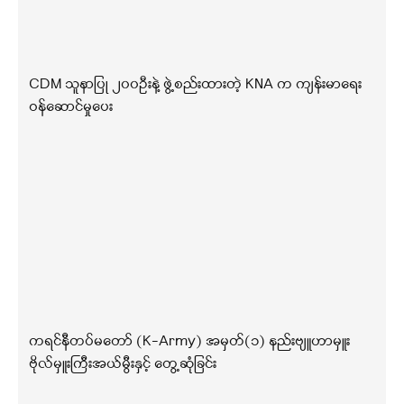
CDM သူနာပြု ၂၀၀ဦးနဲ့ ဖွဲ့စည်းထားတဲ့ KNA က ကျန်းမာရေး
ဝန်ဆောင်မှုပေး
ကရင်နီတပ်မတော် (K-Army) အမှတ်(၁) နည်းဗျူဟာမှူး
ဗိုလ်မှူးကြီးအယ်မွီးနှင့် တွေ့ဆုံခြင်း