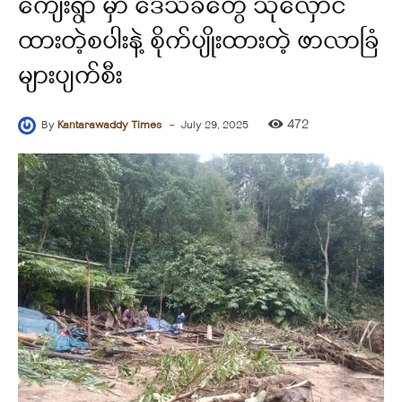
ကျေးရွာ မှာ ဒေသခံတွေ သိုလှောင်
ထားတဲ့စပါးနဲ့ စိုက်ပျိုးထားတဲ့ ဖာလာခြံ
များပျက်စီး
-
472
By
Kantarawaddy Times
July 29, 2025