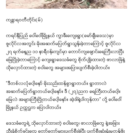
ကန္တာရဝတီတိုင်း(မ်)
ကရင်နီပြည် ပေါ်ဝေါ်မြို့နယ် ကွာခီးကျေးရွာ(မော်ချီးဒေသ)မှာ
ဇူလိုင်လအတွင်း မိုးအဆက်မပြတ်ရွာသွန်းခဲ့တာကြောင့် ဇူလိုင်လ
၂၇ ရက်နေ့ည ၁၁ နာရီဝန်းကျင်မှာ တောင်ကျချောင်းရေကြီးလာပြီး
မြေပြိုခဲ့တာကြောင့် ကျေးရွာဒေသခံတွေ စိုက်ပျိုးထားတဲ့ ဖာလာခြံနဲ့
သိုလှောင်ထားတဲ့ စပါးတွေ အများအပြားပျက်စီးခဲ့ပါတယ်။
“ဒီတစ်လလုံပေါ့နော် မိုးသည်းထန်စွာရွာတယ်။ ရွာတာလဲ
အဆက်မပြတ်ရွာ‌တယ်ပေါ့နော်။ ဒီ (၂၇)ညက ရေကြီးတယ်ပေါ့။
မြေလဲ အများကြီးပြိုတယ်ပေါ့နော်။ အဲ့ဒါနဲ့ပါကုန်တာ” လို့ ပေါ်ဝေါ်
မြို့နယ် ဥက္ကဌက ပြောပါတယ်။
ဒေသခံတွေရဲ့ သိုလှောင်ထားတဲ့ စပါးတွေ၊ ဖာလာခြံတွေ နဲ့အခြား
သီးနှံစိုက်ခင်းတွေ တော်တော်များပျက်စီးခဲ့ပြီး ပျက်စီးဆုံးရှုံးမှုတန်ဖိုး