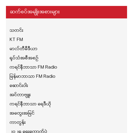
ဆက်စပ်အမျိုးအစားများ
သတင်း
KT FM
မာလ်တီမီဒီယာ
ရုပ်သံအစီအစဉ်
ကရင်နီဘာသာ FM Radio
မြန်မာဘာသာ FM Radio
ဆောင်းပါး
အင်တာဗျူး
ကရင်နီဘာသာ ရေဒီယို
အတွေးအမြင်
ကာတွန်း
၂၀၂၅ ရွေးကောက်ပွဲ