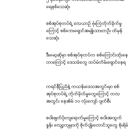
ရေနစ်သေဆုံး
စစ်အုပ်စုတပ်ရဲ့ လေယာဉ် ဗုံးကြဲတိုက်ခိုက်မှု
ကြောင့် စစ်ဘေးရှောင်အမျိုးသားတဦး ထိမှန်
သေဆုံး
ဒီးမော့ဆိုမှာ စစ်အုပ်စုတပ်က စစ်ကြောင်းထိုးနေ
တာကြောင့် ဒေသခံတွေ ထပ်မံတိမ်းရှောင်နေရ
ကရင်နီပြည်နဲ့ ကယန်းဒေသအတွင်းမှာ စစ်
အုပ်စုတပ်ရဲ့ တိုက်ခိုက်မှုတွေကြောင့် တလ
အတွင်း နေအိမ် ၁၀ လုံးကျော် ပျက်စီး
စပါးဖျက်ပိုးကျရောက်မှုကြောင့် စပါးအထွက်
နှုန်း လျော့ကျမှာကို စိုက်ပျိုးတောင်သူတွေ စိုးရိမ်