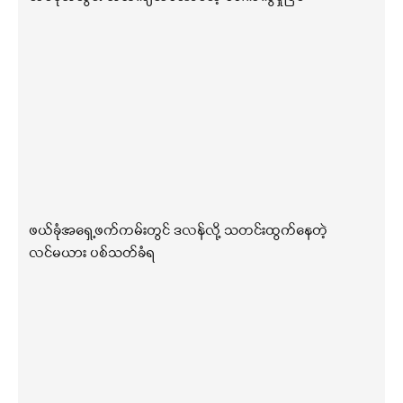
ဖယ်ခုံအရှေ့ဖက်ကမ်းတွင် ဒလန်လို့ သတင်းထွက်နေတဲ့
လင်မယား ပစ်သတ်ခံရ