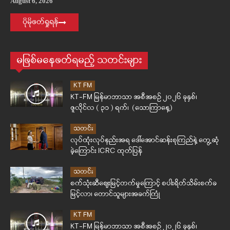
August 6, 2026
ပိုမိုဖတ်ရှုရန်
မဖြစ်မနေဖတ်ရမည့် သတင်းများ
KT FM
KT-FM မြန်မာဘာသာ အစီအစဉ် ၂၀၂၆ ခုနှစ်၊
ဇူလိုင်လ ( ၃၁ ) ရက်၊ (သောကြာနေ့)
သတင်း
လုပ်ထုံးလုပ်နည်းအရ ဒေါ်အောင်ဆန်းစုကြည်နဲ့ တွေ့ဆုံ
ခဲ့ကြောင်း ICRC ထုတ်ပြန်
သတင်း
စက်သုံးဆီဈေးမြင့်တက်မှုကြောင့် စပါးရိတ်သိမ်းစက်ခ
မြင့်လာ၊ တောင်သူများအခက်ကြုံ
KT FM
KT-FM မြန်မာဘာသာ အစီအစဉ် ၂၀၂၆ ခုနှစ်၊