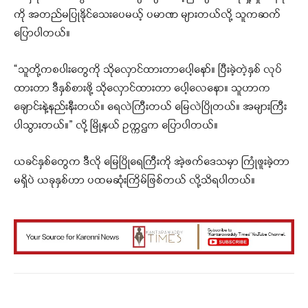
ကို အတည်မပြုနိုင်သေးပေမယ့် ပမာဏ များတယ်လို့ သူကဆက်
ပြောပါတယ်။
“သူတို့ကစပါးတွေကို သိုလှောင်ထားတာပေါ့နော်။ ပြီးခဲ့တဲ့နှစ် လုပ်
ထားတာ ဒီနှစ်စားဖို့ သိုလှောင်ထားတာ ပေါ့လေနော။ သူဟာက
ချောင်းနဲ့နည်းနီးတယ်။ ရေလဲကြီးတယ် မြေလဲပြိုတယ်။ အများကြီး
ပါသွားတယ်။” လို့ မြို့နယ် ဥက္ကဌက ပြောပါတယ်။
ယခင်နှစ်တွေက ဒီလို မြေပြိုရေကြီးကို အဲ့ဖက်ဒေသမှာ ကြုံဖူးခဲ့တာ
မရှိပဲ ယခုနှစ်ဟာ ပထမဆုံးကြိမ်ဖြစ်တယ် လို့သိရပါတယ်။
Facebook
X
WhatsApp