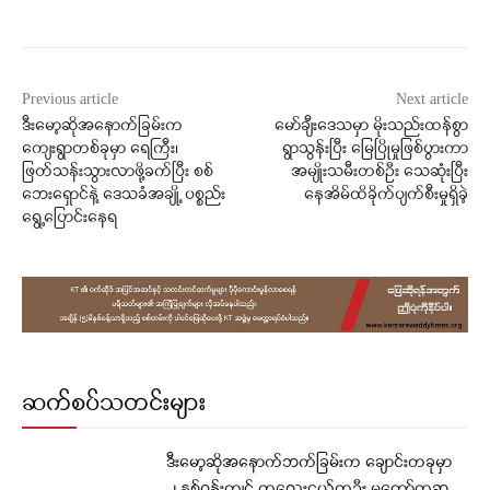
Previous article
Next article
ဒီးမော့ဆိုအနောက်ခြမ်းက
မော်ချီးဒေသမှာ မိုးသည်းထန်စွာ
ကျေးရွာတစ်ခုမှာ ရေကြီး၊
ရွာသွန်းပြီး မြေပြိုမှုဖြစ်ပွားကာ
ဖြတ်သန်းသွားလာဖို့ခက်ပြီး စစ်
အမျိုးသမီးတစ်ဦး သေဆုံးပြီး
ဘေးရှောင်နဲ့ ဒေသခံအချို့ ပစ္စည်း
နေအိမ်ထိခိုက်ပျက်စီးမှုရှိခဲ့
ရွေ့ပြောင်းနေရ
ဆက်စပ်သတင်းများ
ဒီးမော့ဆိုအနောက်ဘက်ခြမ်းက ချောင်းတခုမှာ
၂ နှစ်ဝန်းကျင် ကလေးငယ်တဦး မတော်တဆ