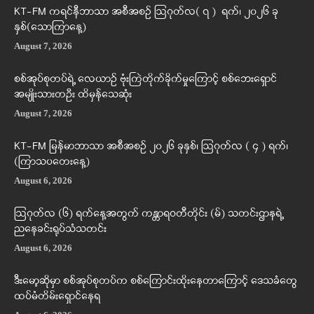
KT-FM ကရင်နီဘာသာ အစီအစဉ် ဩဂုတ်လ( ၇ ) ရက်၊ ၂၀၂၆ ခု
နှစ်(သောကြာနေ့)
August 7, 2026
စစ်အုပ်စုတပ်ရဲ့ လေယာဉ် ဗုံးကြဲတိုက်ခိုက်မှုကြောင့် စစ်ဘေးရှောင်
အမျိုးသားတဦး ထိမှန်သေဆုံး
August 7, 2026
KT-FM မြန်မာဘာသာ အစီအစဉ် ၂၀၂၆ ခုနှစ်၊ ဩဂုတ်လ ( ၄ ) ရက်၊
(ကြာသပတေးနေ့)
August 6, 2026
ဩဂုတ်လ (၆) ရက်နေ့အတွက် ကန္တာရဝတီတိုင်း (မ်) သတင်းဌာနရဲ့
ညနေခင်းရုပ်သံသတင်း
August 6, 2026
ဒီးမော့ဆိုမှာ စစ်အုပ်စုတပ်က စစ်ကြောင်းထိုးနေတာကြောင့် ဒေသခံတွေ
ထပ်မံတိမ်းရှောင်နေရ