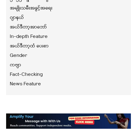
အမျိုးသမီးအခွင့်အရေး
ဂျာနယ်
အယ်ဒီတာ့အာဘော်
In-depth Feature
အယ်ဒီတာ့ထံ ပေးစာ
Gender
ကဗျာ
Fact-Checking
News Feature