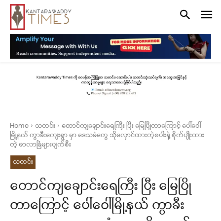
Home
သတင်း
တောင်ကျချောင်းရေကြီး ပြီး မြေပြိုတာကြောင့် ပေါ်ဝေါ်
မြို့နယ် ကွာခီးကျေးရွာ မှာ ဒေသခံတွေ သိုလှောင်ထားတဲ့စပါးနဲ့ စိုက်ပျိုးထား
တဲ့ ဖာလာခြံများပျက်စီး
သတင်း
တောင်ကျချောင်းရေကြီး ပြီး မြေပြို
တာကြောင့် ပေါ်ဝေါ်မြို့နယ် ကွာခီး