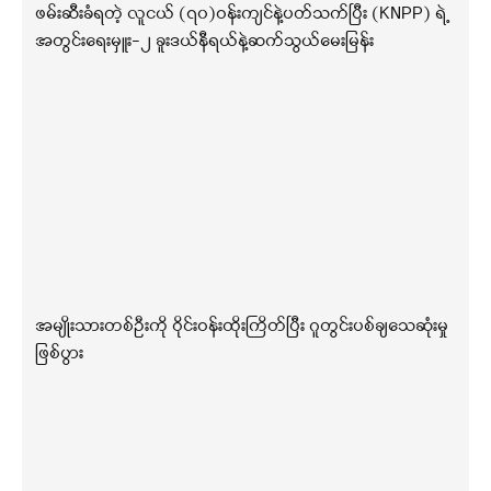
ဖမ်းဆီးခံရတဲ့ လူငယ် (၇၀)ဝန်းကျင်နဲ့ပတ်သက်ပြီး (KNPP) ရဲ့
အတွင်းရေးမှူး-၂ ခူးဒယ်နီရယ်နဲ့ဆက်သွယ်မေးမြန်း
အမျိုးသားတစ်ဦးကို ဝိုင်းဝန်းထိုးကြိတ်ပြီး ဂူတွင်းပစ်ချသေဆုံးမှု
ဖြစ်ပွား