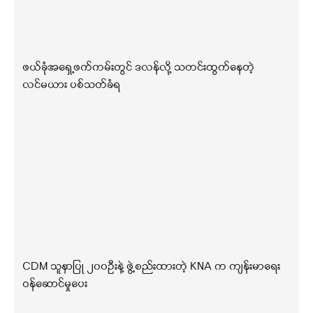
ဖယ်ခုံအရှေ့ဖက်ကမ်းတွင် ဒလန်လို့ သတင်းထွက်နေတဲ့
လင်မယား ပစ်သတ်ခံရ
CDM သူနာပြု ၂၀၀ဦးနဲ့ ဖွဲ့စည်းထားတဲ့ KNA က ကျန်းမာရေး
ဝန်ဆောင်မှုပေး