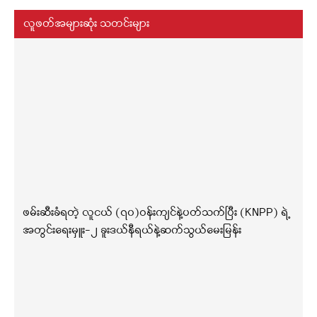
လူဖတ်အများဆုံး သတင်းများ
ဖမ်းဆီးခံရတဲ့ လူငယ် (၇၀)ဝန်းကျင်နဲ့ပတ်သက်ပြီး (KNPP) ရဲ့
အတွင်းရေးမှူး-၂ ခူးဒယ်နီရယ်နဲ့ဆက်သွယ်မေးမြန်း