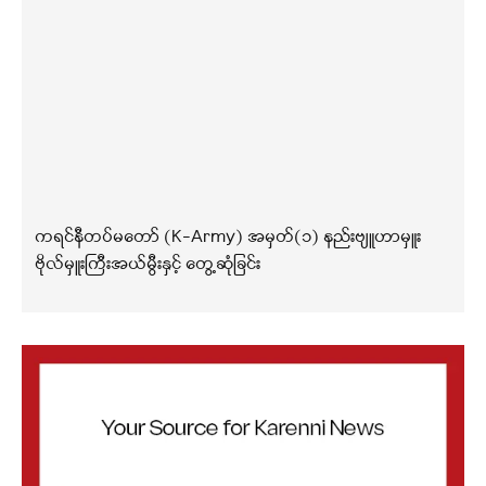
ကရင်နီတပ်မတော် (K-Army) အမှတ်(၁) နည်းဗျူဟာမှူး
ဗိုလ်မှူးကြီးအယ်မွီးနှင့် တွေ့ဆုံခြင်း