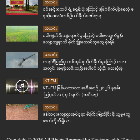
သတင်း
စစ်အစိုးရတပ် ရဲ့ ဒရုန်းဗုံးကြောင့် မြေပဲစိုက်ပျိုးနေတဲ့ ဖ
ရူဆိုဒေသခံတစ်ဦး ထိခိုက်ဒဏ်ရာရ
သတင်း
စပါးဖျက်ပိုးကျရောက်မှုကြောင့် စပါးအထွက်နှုန်း
လျော့ကျမှာကို စိုက်ပျိုးတောင်သူတွေ စိုးရိမ်
သတင်း
ကရင်နီပြည်မှာ စစ်အုပ်စုတိုက်ခိုက်မှုကြောင့် တလ
အတွင်း အမျိုးသမီးတဦးအပါဝင် သုံးဦး သေဆုံးခဲ့
KT FM
KT-FM မြန်မာဘာသာ အစီအစဉ် ၂၀၂၆ ခုနှစ်၊
ဩဂုတ်လ ( ၄ ) ရက်၊ (အင်္ဂါနေ့)
သတင်း
ဒေါတငူးကျေးရွာအုပ်စုမှာ မီးကြိုးဖြုတ်ပြီး ခိုးယူမှုတွေ
ဆက်တိုက်ရှိလာ
Copyright © 2026 All Rights Reserved by Kantarawaddy Times