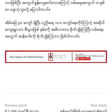
တာဖြစ်ပြီး အထွက်နှုန်းကျဆင်းတာကြောင့် ဝမ်းရေးအတွက် တနှစ်
စာ မဖူလုံဘူးလို့ ပြောပါတယ်။
အိမ်ခြေ ၃၀ ကျော် ရှိပြီး လူဦးရေ ၁၀၀ ကျော်နေထိုင်ကြတဲ့ အဆိုပါ
ကျေးရွာဟာ စီးပွားဖြစ် နှမ်းကို အဓိကထား စိုက်ပျိုးကြပြီး ဝမ်းရေး
အတွက် ဆန်စပါးကို စိုက်ပျိုးကြတာ ဖြစ်ပါတယ်။
Facebook
X
WhatsApp
Previous article
Next article
KT-FM ကရင်နီဘာသာ
နန်းမယ်ခုံမြို့ရှိ ကျေးရွာတစ်ရွာကို