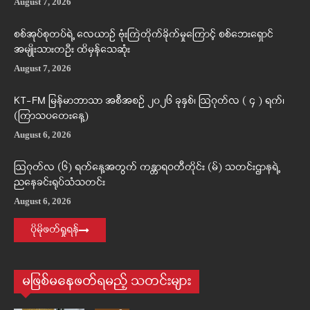
August 7, 2026
စစ်အုပ်စုတပ်ရဲ့ လေယာဉ် ဗုံးကြဲတိုက်ခိုက်မှုကြောင့် စစ်ဘေးရှောင်
အမျိုးသားတဦး ထိမှန်သေဆုံး
August 7, 2026
KT-FM မြန်မာဘာသာ အစီအစဉ် ၂၀၂၆ ခုနှစ်၊ ဩဂုတ်လ ( ၄ ) ရက်၊
(ကြာသပတေးနေ့)
August 6, 2026
ဩဂုတ်လ (၆) ရက်နေ့အတွက် ကန္တာရဝတီတိုင်း (မ်) သတင်းဌာနရဲ့
ညနေခင်းရုပ်သံသတင်း
August 6, 2026
ပိုမိုဖတ်ရှုရန်
မဖြစ်မနေဖတ်ရမည့် သတင်းများ