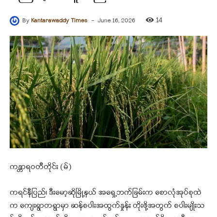
-
14
By
Kantarawaddy Times
June 16, 2026
ကန္တာရဝတီတိုင်း (မ်)
ကရင်နီပြည်၊ ဒီးမော့ဆိုမြို့နယ် အရှေ့ဘက်ခြမ်းက စောလုံအုပ်စုထဲ
က ကျေးရွာတရွာမှာ ဆန်စပါးအထွက်နှုန်း တိုးဖို့အတွက် စပါးမျိုးသ