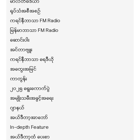
မာလ်တီမီဒီယာ
ရုပ်သံအစီအစဉ်
ကရင်နီဘာသာ FM Radio
မြန်မာဘာသာ FM Radio
ဆောင်းပါး
အင်တာဗျူး
ကရင်နီဘာသာ ရေဒီယို
အတွေးအမြင်
ကာတွန်း
၂၀၂၅ ရွေးကောက်ပွဲ
အမျိုးသမီးအခွင့်အရေး
ဂျာနယ်
အယ်ဒီတာ့အာဘော်
In-depth Feature
အယ်ဒီတာ့ထံ ပေးစာ