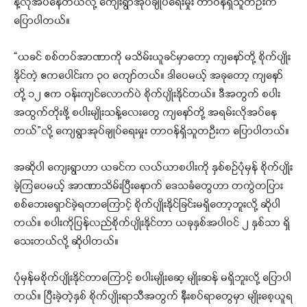
န့်လိုအပ်နေတယ်လို့ ကျေးရွာအုပ်ချုပ်ရေးမှုး တာဝန်ရှိသူတဦးက
ပြောပါတယ်။
“ယခင် စစ်တပ်အာဏာကို မသိမ်းယူခင်မှာတော့ ကျနော်တို့ စိုက်ပျိုး
နိုင်တဲ့ ဧကပေါင်းက ၃၀ ကျော်တယ်။ ဒါပေမယ့် အခုတော့ ကျနော်
တို့ ၁၂ ဧက ဝန်းကျင်လောက်ပဲ စိုက်ပျိုးနိုင်တယ်။ ဒီအတွက် စပါး
အထွက်တိုးဖို့ စပါးမျိုးသန့်လေးတွေ ကျနော်တို့ အရမ်းလိုအပ်နေ
တယ်”လို့ ကျေရွာအုပ်ချုပ်ရေးမှုး တာဝန်ရှိသူတဦးက ပြောပါတယ်။
အဆိုပါ ကျေးရွာဟာ ယခင်က လယ်ယာစပါးကို နှစ်စဉ်ပုံမှန် စိုက်ပျိုး
ခဲ့ကြပေမယ့် အာဏာသိမ်းပြီးနောက် ဒေသခံတွေဟာ တကွဲတပြား
စစ်ဘေးရှောင်ခဲ့ရတာကြောင့် စိုက်ပျိုးနိုင်ခြင်းမရှိတော့ဘူးလို့ ဆိုပါ
တယ်။ စပါးကိုပြန်လည်စိုက်ပျိုးနိုင်တာ ယခုနှစ်အပါဝင် ၂ နှစ်သာ ရှိ
သေးတယ်လို့ ဆိုပါတယ်။
ပုံမှန်မစိုက်ပျိုးနိုင်တာကြောင့် စပါးမျိုးဆေ့ မျိုးဆန် မရှိဘူးလို့ ပြောပါ
တယ်။ ပြီးခဲ့တဲ့နှစ် စိုက်ပျိုးရာသီအတွက် နီးစပ်ရာတွေမှာ မျိုးစေ့ယူရ