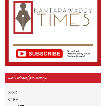
ဆက်စပ်အမျိုးအစားများ
သတင်း
KT FM