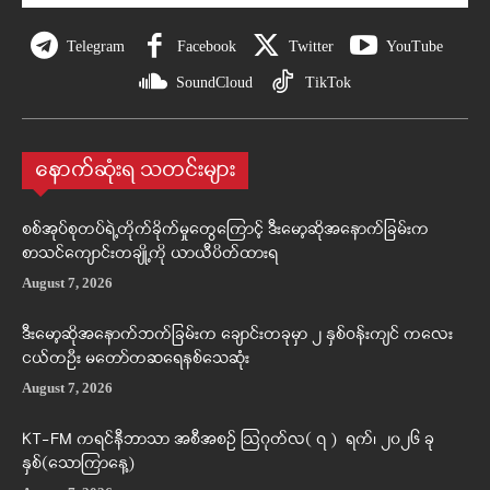
Telegram
Facebook
Twitter
YouTube
SoundCloud
TikTok
နောက်ဆုံးရ သတင်းများ
စစ်အုပ်စုတပ်ရဲ့တိုက်ခိုက်မှုတွေကြောင့် ဒီးမော့ဆိုအနောက်ခြမ်းက
စာသင်ကျောင်းတချို့ကို ယာယီပိတ်ထားရ
August 7, 2026
ဒီးမော့ဆိုအနောက်ဘက်ခြမ်းက ချောင်းတခုမှာ ၂ နှစ်ဝန်းကျင် ကလေး
ငယ်တဦး မတော်တဆရေနစ်သေဆုံး
August 7, 2026
KT-FM ကရင်နီဘာသာ အစီအစဉ် ဩဂုတ်လ( ၇ ) ရက်၊ ၂၀၂၆ ခု
နှစ်(သောကြာနေ့)