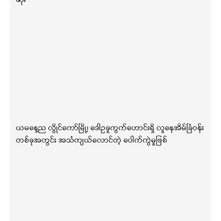
ဆုံး
ယမနေ့ည လွိုင်ကော်မြို့၊ ဒေါဥခူကွက်ဟောင်းရှိ လူနေအိမ်ခြံဝန်း
တစ်ခုအတွင်း အသံကျယ်လောင်တဲ့ ပေါက်ကွဲမှုဖြစ်