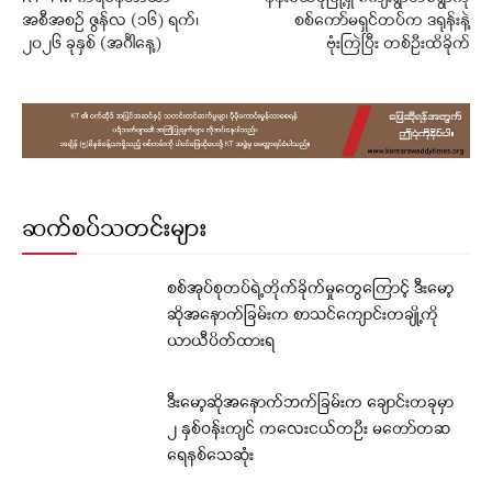
အစီအစဉ် ဇွန်လ (၁၆) ရက်၊
စစ်ကော်မရှင်တပ်က ဒရုန်းနဲ့
၂၀၂၆ ခုနှစ် (အင်္ဂါနေ့)
ဗုံးကြဲပြီး တစ်ဦးထိခိုက်
ဆက်စပ်သတင်းများ
စစ်အုပ်စုတပ်ရဲ့တိုက်ခိုက်မှုတွေကြောင့် ဒီးမော့
ဆိုအနောက်ခြမ်းက စာသင်ကျောင်းတချို့ကို
ယာယီပိတ်ထားရ
ဒီးမော့ဆိုအနောက်ဘက်ခြမ်းက ချောင်းတခုမှာ
၂ နှစ်ဝန်းကျင် ကလေးငယ်တဦး မတော်တဆ
ရေနစ်သေဆုံး