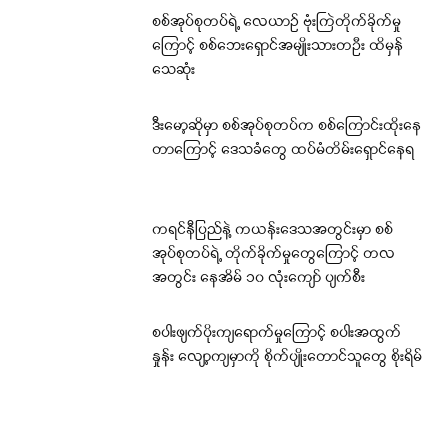
စစ်အုပ်စုတပ်ရဲ့ လေယာဉ် ဗုံးကြဲတိုက်ခိုက်မှု
ကြောင့် စစ်ဘေးရှောင်အမျိုးသားတဦး ထိမှန်
သေဆုံး
ဒီးမော့ဆိုမှာ စစ်အုပ်စုတပ်က စစ်ကြောင်းထိုးနေ
တာကြောင့် ဒေသခံတွေ ထပ်မံတိမ်းရှောင်နေရ
ကရင်နီပြည်နဲ့ ကယန်းဒေသအတွင်းမှာ စစ်
အုပ်စုတပ်ရဲ့ တိုက်ခိုက်မှုတွေကြောင့် တလ
အတွင်း နေအိမ် ၁၀ လုံးကျော် ပျက်စီး
စပါးဖျက်ပိုးကျရောက်မှုကြောင့် စပါးအထွက်
နှုန်း လျော့ကျမှာကို စိုက်ပျိုးတောင်သူတွေ စိုးရိမ်