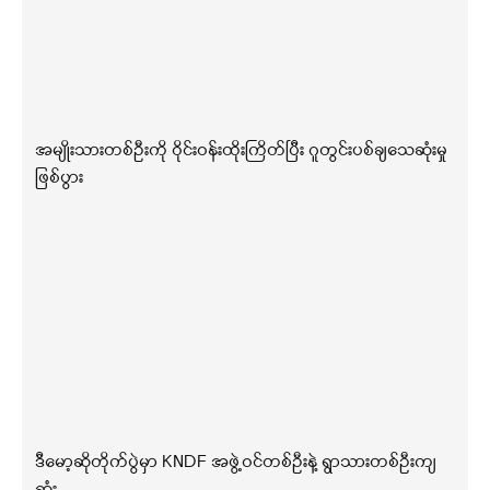
အမျိုးသားတစ်ဦးကို ဝိုင်းဝန်းထိုးကြိတ်ပြီး ဂူတွင်းပစ်ချသေဆုံးမှု
ဖြစ်ပွား
ဒီမော့ဆိုတိုက်ပွဲမှာ KNDF အဖွဲ့ဝင်တစ်ဦးနဲ့ ရွာသားတစ်ဦးကျ