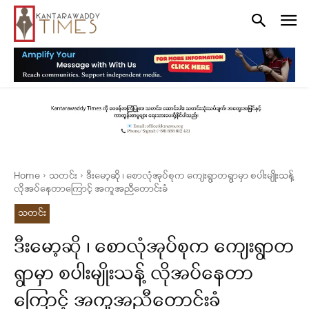
Home
သတင်း
ဒီးမော့ဆို ၊ စောလုံအုပ်စုက ကျေးရွာတရွာမှာ စပါးမျိုးသန့်
လိုအပ်နေတာကြောင့် အကူအညီတောင်းခံ
သတင်း
ဒီးမော့ဆို ၊ စောလုံအုပ်စုက ကျေးရွာတ
ရွာမှာ စပါးမျိုးသန့် လိုအပ်နေတာ
ကြောင့် အကူအညီတောင်းခံ