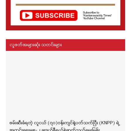
လူဖတ်အများဆုံး သတင်းများ
ဖမ်းဆီးခံရတဲ့ လူငယ် (၇၀)ဝန်းကျင်နဲ့ပတ်သက်ပြီး (KNPP) ရဲ့
အတွင်းရေးမှူး-၂ ခူးဒယ်နီရယ်နဲ့ဆက်သွယ်မေးမြန်း