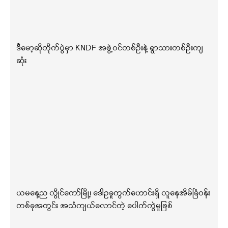
ဒီမော့ဆိုတိုက်ပွဲမှာ KNDF အဖွဲ့ဝင်တစ်ဦးနဲ့ ရွာသားတစ်ဦးကျ
ဆုံး
ယမနေ့ည လွိုင်ကော်မြို့၊ ဒေါဥခူကွက်ဟောင်းရှိ လူနေအိမ်ခြံဝန်း
တစ်ခုအတွင်း အသံကျယ်လောင်တဲ့ ပေါက်ကွဲမှုဖြစ်