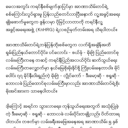
မေလအတွင်း ကရင်နီစစ်မျက်နှာပြင်မှာ အာဏာသိမ်းတပ်ရဲ့
စစ်ကြောင်းလှုပ်ရှားမှု ပြန်လည်စတင်လာပြီးနောက် လူ့အခွင့်အရေး
ချိုးဖောက်မှုတွေက ဇွန်လမှာ ပိုမြင့်လာတာကို ကရင်နီလူ့
အခွင့်အရေးအဖွဲ့ (KnHRG) ရဲ့လစဥ်မှတ်တမ်းအရ သိရပါတယ်။
အာဏာသိမ်းတပ်ရဲ့တန်ပြန်ထိုးစစ်တွေက လက်ရှိအချိန်အထိ
ရှမ်းပြည်နယ်တောင်ပိုင်း၊ ပင်လောင်း – ဖယ်ခုံ – မိုးဗြဲ ပြည်‌‌ထောင်စု
လမ်းမကြီးကနေ တဆင့် ကရင်နီပြည်အလယ်ပိုင်း ဆက်သွယ်ရေး
လမ်းမကြီးတလျှောက်မှာ နယ်မြေစိုးမိုးနိုင်ဖို့ ကြိုးပမ်းနေတာပါ။ မိုင်
ပေါင်း ၇၇ မိုင်နီးပါးရှည်တဲ့ မိုးဗြဲ – လွိုင်ကော် – ဒီးမော့ဆို – ဖရူဆို –
ဘောလခဲ ပြည်ထောင်စုလမ်းမကြီးမှာလည်း အာဏာသိမ်းတပ်ရဲ့စိုး
မိုးအင်အားက သာနေပါတယ်။
ဒါ့ကြောင့် အရင်က သွားလာရေး၊ ကုန်သွယ်ရေးအတွက် အသုံးပြုခဲ့
တဲ့ ဒီးမော့ဆို – ဖရူဆို – ဘောလခဲ လမ်းပိုင်းတချို့လည်း ပိတ်ထားရ
ပါတယ်။ တဖက်မှာ လမ်းခရီးအခြေအနေအရ အာဏာသိမ်း ၅ နှစ်