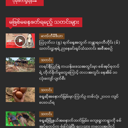
ပိုမိုဖတ်ရှုရန်
မဖြစ်မနေဖတ်ရမည့် သတင်းများ
မာလ်တီမီဒီယာ
ဩဂုတ်လ (၅) ရက်နေ့အတွက် ကန္တာရဝတီတိုင်း (မ်)
သတင်းဌာနရဲ့ ညနေခင်းရုပ်သံသတင်း အစီအစဉ်
သတင်း
ကရင်နီပြည်နဲ့ ကယန်းဒေသအတွင်းမှာ စစ်အုပ်စုတပ်
ရဲ့ တိုက်ခိုက်မှုတွေကြောင့် တလအတွင်း နေအိမ် ၁၀
လုံးကျော် ပျက်စီး
သတင်း
ဖရူဆိုအနောက်ခြမ်းမှာ ကြက်ဥ တစ်လုံး ၂၀၀၀ ကျပ်
ပေးဝယ်ရ
သတင်း
ဖရူဆိုမြို့နယ်အနောက်ဘက်ခြမ်း၊ ကျေးရွာတရွာကို စစ်
အုပ်စုတပ်က ဗုံးကြဲခဲ့ပြီး ၅လသား ကလေးအပါဝင်