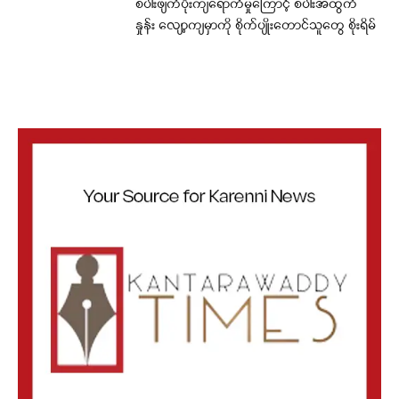
စပါးဖျက်ပိုးကျရောက်မှုကြောင့် စပါးအထွက်
နှုန်း လျော့ကျမှာကို စိုက်ပျိုးတောင်သူတွေ စိုးရိမ်