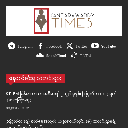
Telegram
Facebook
Twitter
YouTube
SoundCloud
TikTok
နောက်ဆုံးရ သတင်းများ
KT-FM မြန်မာဘာသာ အစီအစဉ် ၂၀၂၆ ခုနှစ်၊ ဩဂုတ်လ ( ၇ ) ရက်၊
(သောကြာနေ့)
August 7, 2026
ဩဂုတ်လ (၇) ရက်နေ့အတွက် ကန္တာရဝတီတိုင်း (မ်) သတင်းဌာနရဲ့
ညနေခင်းရုပ်သံသတင်း