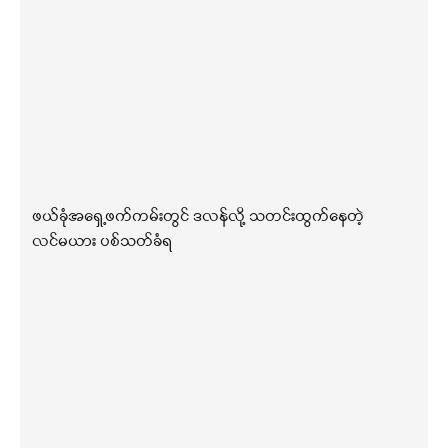
ဖယ်ခုံအရှေ့ဖက်ကမ်းတွင် ဒလန်လို့ သတင်းထွက်နေတဲ့
လင်မယား ပစ်သတ်ခံရ