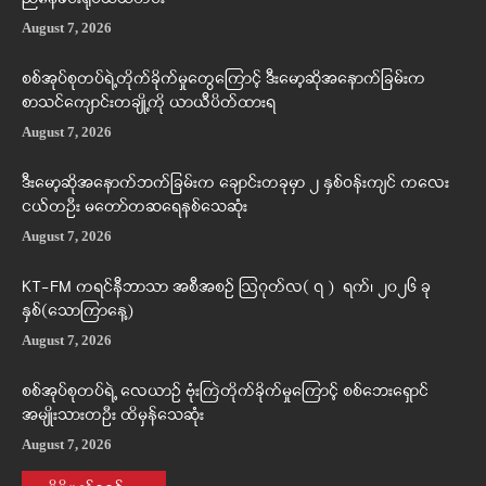
August 7, 2026
စစ်အုပ်စုတပ်ရဲ့တိုက်ခိုက်မှုတွေကြောင့် ဒီးမော့ဆိုအနောက်ခြမ်းက
စာသင်ကျောင်းတချို့ကို ယာယီပိတ်ထားရ
August 7, 2026
ဒီးမော့ဆိုအနောက်ဘက်ခြမ်းက ချောင်းတခုမှာ ၂ နှစ်ဝန်းကျင် ကလေး
ငယ်တဦး မတော်တဆရေနစ်သေဆုံး
August 7, 2026
KT-FM ကရင်နီဘာသာ အစီအစဉ် ဩဂုတ်လ( ၇ ) ရက်၊ ၂၀၂၆ ခု
နှစ်(သောကြာနေ့)
August 7, 2026
စစ်အုပ်စုတပ်ရဲ့ လေယာဉ် ဗုံးကြဲတိုက်ခိုက်မှုကြောင့် စစ်ဘေးရှောင်
အမျိုးသားတဦး ထိမှန်သေဆုံး
August 7, 2026