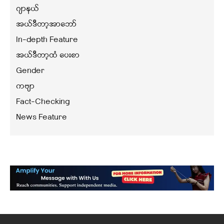
ဂျာနယ်
အယ်ဒီတာ့အာဘော်
In-depth Feature
အယ်ဒီတာ့ထံ ပေးစာ
Gender
ကဗျာ
Fact-Checking
News Feature