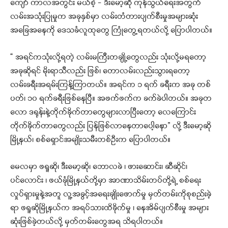
ကျော် ကာလအတွင်း မယ်စဲ့ – ဒီးမော့ဆို ကုန်သွယ်ရေးအတွက်
လမ်းအသုံးပြုမှုက အခုနှစ်မှာ လမ်းတံတားပျက်စီးမှုအများဆုံး
အခြေအနေကို ဒေသခံလူထုတွေ ကြုံတွေ့ရတယ်လို့ ပြောပါတယ်။
“ အရင်ကသုံးလို့ရတဲ့ လမ်းမကြီးတချို့တွေလည်း သုံးလို့မရတော့
အခုဆိုရင် မိုးရာသီလည်း ဖြစ်၊ တောလမ်းလည်းသွားရတော့
လမ်းခရီးအရမ်းကြန့်ကြာတယ်။ အရင်က ၁ ရက် ခရီးက အခု တစ်
ပတ်၊ ၁၀ ရက်ခရီးဖြစ်နေပြီ။ အဖက်ဖက်က ခက်ခဲပါတယ်။ အခုတ
လော ဒရုန်းနဲ့တိုက်ခိုက်တာတွေများလာပြီးတော့ လေကြောင်း
တိုက်ခိုက်တာတွေလည်း ပြန်ဖြစ်လာနေတာပေါ့နော” လို့ ဒီးမော့ဆို
မြို့နယ်၊ စစ်ရှောင်အမျိုးသမီးတစ်ဦးက ပြောပါတယ်။
မေလမှာ ဖရူဆို၊ ဒီးမော့ဆို၊ ဘောလခဲ ၊ ဖားဆောင်း၊ ဆီဆိုင်၊
ပင်လောင်း ၊ ဖယ်ခုံမြို့နယ်တို့မှာ အာဏာသိမ်းတပ်တို့ရဲ့ စစ်ရေး
လှုပ်ရှားမှုနဲ့အတူ လူ့အခွင့်အရေးချိုးဖောက်မှု မှတ်တမ်းကိုစုစည်းခဲ့
ရာ ဖရူဆိုမြို့နယ်က အရပ်သားထိခိုက်မှု ၊ နေအိမ်ပျက်စီးမှု အများ
ဆုံးဖြစ်ခဲ့တယ်လို့ မှတ်တမ်းတွေအရ သိရပါတယ်။