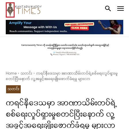
Home
သတင်း
ကရင်နီဒေသမှာ အာဏာသိမ်းတပ်ရဲ့စစ်ရေးလှုပ်ရှားမှု
စတင်ပြီးနောက် လူ့အခွင့်အရေးချိုးဖောက်ခံရမှု များလာ
သတင်း
ကရင်နီဒေသမှာ အာဏာသိမ်းတပ်ရဲ့
စစ်ရေးလှုပ်ရှားမှုစတင်ပြီးနောက် လူ့
အခွင့်အရေးချိုးဖောက်ခံရမှု များလာ