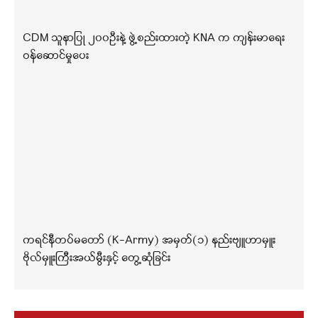
CDM သူနာပြု ၂၀၀ဦးနဲ့ ဖွဲ့စည်းထားတဲ့ KNA က ကျန်းမာရေး
ဝန်ဆောင်မှုပေး
ကရင်နီတပ်မတော် (K-Army) အမှတ်(၁) နည်းဗျူဟာမှူး
ဗိုလ်မှူးကြီးအယ်မွီးနှင့် တွေ့ဆုံခြင်း