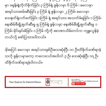
မှာ ဒရုန်းနဲ့တိုက်ခိုက်ခြင်း ၃ ကြိမ်နဲ့ ဇွန်လမှာ ၆ ကြိမ် ၊ မေလမှာ
အရပ်သားဖမ်းဆီးခြင်း ၃ ကြိမ် နဲ့ ဇွန်လမှာ ၂ ကြိမ်၊ မေလမှာ
သေနတ်နဲ့ပတ်ခတ်ခြင်း ၁ကြိမ် နဲ့ အရပ်သား အသတ်ခံရခြင်း ၁ ကြိမ်၊
နေအိမ်မီးရှို့ဖျက်ဆီးမှု ၅ ကြိမ်နဲ့ ဇွန်လမှာ နေအိမ်မီးရှို့ဖျက်ဆီးမှု ၁
ကြိမ်၊ မိုင်းနှင်းမိခြင်း ၁ ကြိမ် တို့ကို အာဏာသိမ်းတပ်က ကျူးလွန်ခဲ့
တယ်လို့ ဖော်ပြထားပါတယ်။
ဒါ့အပြင် မေလမှာ အရပ်သားနှစ်ဦးသေဆုံးပြီး ၁၀ ဦးထိခိုက်ဒဏ်ရာခဲ့
သလို ဇွန်လမှာတော့ ကလေးငယ်အပါဝင် ၃ ဦး သေဆုံးခဲ့ပြီး ၁၇ ဦး
ထိခိုက်ဒဏ်ရာရခဲ့ပါတယ်။