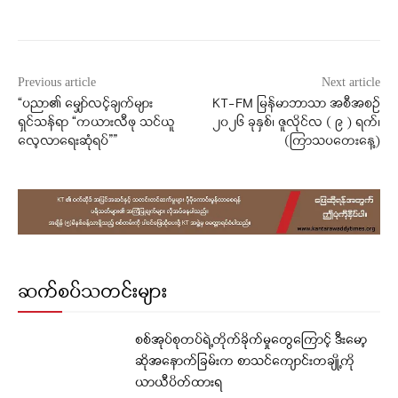
Facebook
X
WhatsApp
Previous article
Next article
“ပညာ၏ မျှော်လင့်ချက်များ
KT-FM မြန်မာဘာသာ အစီအစဉ်
ရှင်သန်ရာ “ကယားလီဖု သင်ယူ
၂၀၂၆ ခုနှစ်၊ ဇူလိုင်လ ( ၉ ) ရက်၊
လေ့လာရေးဆုံရပ်””
(ကြာသပတေးနေ့)
ဆက်စပ်သတင်းများ
စစ်အုပ်စုတပ်ရဲ့တိုက်ခိုက်မှုတွေကြောင့် ဒီးမော့
ဆိုအနောက်ခြမ်းက စာသင်ကျောင်းတချို့ကို
ယာယီပိတ်ထားရ