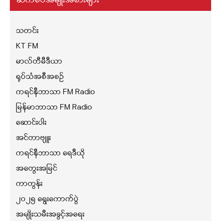
ဆက်စပ်အမျိုးအစားများ
သတင်း
KT FM
မာလ်တီမီဒီယာ
ရုပ်သံအစီအစဉ်
ကရင်နီဘာသာ FM Radio
မြန်မာဘာသာ FM Radio
ဆောင်းပါး
အင်တာဗျူး
ကရင်နီဘာသာ ရေဒီယို
အတွေးအမြင်
ကာတွန်း
၂၀၂၅ ရွေးကောက်ပွဲ
အမျိုးသမီးအခွင့်အရေး