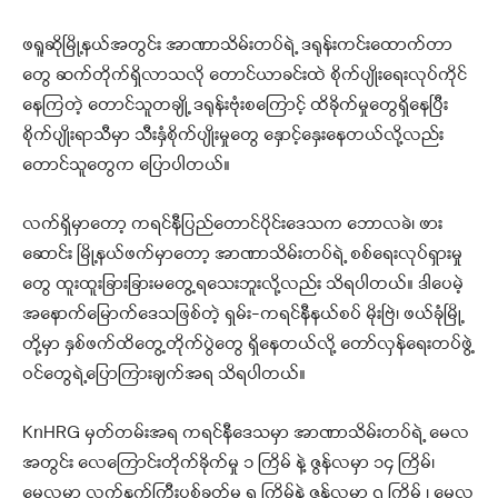
ဖရူဆိုမြို့နယ်အတွင်း အာဏာသိမ်းတပ်ရဲ့ ဒရုန်းကင်းထောက်တာ
တွေ ဆက်တိုက်ရှိလာသလို တောင်ယာခင်းထဲ စိုက်ပျိုးရေးလုပ်ကိုင်
နေကြတဲ့ တောင်သူတချို့ ဒရုန်းဗုံးစကြောင့် ထိခိုက်မှုတွေရှိနေပြီး
စိုက်ပျိုးရာသီမှာ သီးနှံစိုက်ပျိုးမှုတွေ နှောင့်နှေးနေတယ်လို့လည်း
တောင်သူတွေက ပြောပါတယ်။
လက်ရှိမှာတော့ ကရင်နီပြည်တောင်ပိုင်းဒေသက ဘောလခဲ၊ ဖား
ဆောင်း မြို့နယ်ဖက်မှာတော့ အာဏာသိမ်းတပ်ရဲ့ စစ်ရေးလုပ်ရှားမှု
တွေ ထူးထူးခြားခြားမတွေ့ရသေးဘူးလို့လည်း သိရပါတယ်။ ဒါပေမဲ့
အနောက်မြောက်ဒေသဖြစ်တဲ့ ရှမ်း-ကရင်နီနယ်စပ် မိုးဗြဲ၊ ဖယ်ခုံမြို့
တို့မှာ နှစ်ဖက်ထိတွေ့တိုက်ပွဲတွေ ရှိနေတယ်လို့ တော်လှန်ရေးတပ်ဖွဲ့
ဝင်တွေရဲ့ပြောကြားချက်အရ သိရပါတယ်။
KnHRG မှတ်တမ်းအရ ကရင်နီဒေသမှာ အာဏာသိမ်းတပ်ရဲ့ မေလ
အတွင်း လေကြောင်းတိုက်ခိုက်မှု ၁ ကြိမ် နဲ့ ဇွန်လမှာ ၁၄ ကြိမ်၊
မေလမှာ လက်နက်ကြီးပစ်ခတ်မှု ၅ ကြိမ်နဲ့ ဇွန်လမှာ ၇ ကြိမ် ၊ မေလ