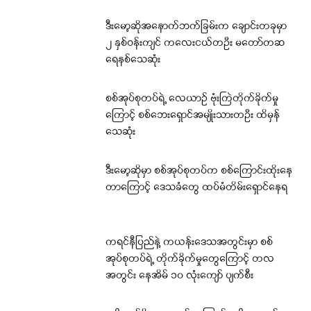
ဒီးမော့ဆိုအနောက်ဘက်ခြမ်းက ချောင်းတခုမှာ
၂ နှစ်ဝန်းကျင် ကလေးငယ်တဦး မတော်တဆ
ရေနစ်သေဆုံး
စစ်အုပ်စုတပ်ရဲ့ လေယာဉ် ဗုံးကြဲတိုက်ခိုက်မှု
ကြောင့် စစ်ဘေးရှောင်အမျိုးသားတဦး ထိမှန်
သေဆုံး
ဒီးမော့ဆိုမှာ စစ်အုပ်စုတပ်က စစ်ကြောင်းထိုးနေ
တာကြောင့် ဒေသခံတွေ ထပ်မံတိမ်းရှောင်နေရ
ကရင်နီပြည်နဲ့ ကယန်းဒေသအတွင်းမှာ စစ်
အုပ်စုတပ်ရဲ့ တိုက်ခိုက်မှုတွေကြောင့် တလ
အတွင်း နေအိမ် ၁၀ လုံးကျော် ပျက်စီး