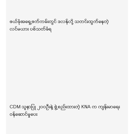
ဖယ်ခုံအရှေ့ဖက်ကမ်းတွင် ဒလန်လို့ သတင်းထွက်နေတဲ့
လင်မယား ပစ်သတ်ခံရ
CDM သူနာပြု ၂၀၀ဦးနဲ့ ဖွဲ့စည်းထားတဲ့ KNA က ကျန်းမာရေး
ဝန်ဆောင်မှုပေး