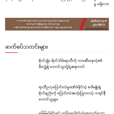
မှု မရှိသေး
ဆက်စပ်သတင်းများ
စိုက်ပျိုး၊ ရိတ်သိမ်းရာသီကို တားဆီးနေတဲ့စစ်
မီးလျှံနဲ့ တောင်သူတို့ရဲ့အနာဂတ်
ရာသီဥတုပြောင်းလဲမှုဒဏ်ခံနိုင်တဲ့ စပါးမျိုးနဲ့
စိုက်နည်းကို ပြောင်းလဲအသုံးပြုလာတဲ့ ကရင်နီ
တောင်သူများ
မြေမြှုပ်မိုင်းနှင့် တခြားပေါက်ကွဲစေတတ်သော