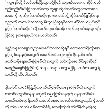
“ ကျနော်တို့ ဒီသင်တန်းပြီးသွားလို့ရှိရင် ကျနော်အဖေက ဆိုင်ကယ်
နည်းနည်းပါးပါးပြင်တတ်တော့ သူများဆိုင်ကယ်တွေလာထားရင်
အဖေကို ကူညီချင်တယ်ပေါ့နော အကယ်လို့ ဆိုင်ကယ်ပြုပြင်ရေး
ပညာကို တကယ်တတ်ကျွမ်းသွားပြီဆိုရင်တော့ ဆိုင်ကယ်ပြင်ဆိုင်
ဖွင့်ချင်တယ်ပေါ့။ ” လို့ သက်မွေးသင်တန်း တက်ရောက်နေသူတဦး
ဖြစ်တဲ့ ခူးပရေးရယ်ကပြောပါတယ်။
နွေဦးဂုရုလေးများပညာရေးစင်တာဟာဆိုရင် တောတောင်ကြားမှာ
ဖွင့်လှစ်နေရတဲ့အတွက် အခက်အခဲတွေလည်း ရှိနေပါတယ်။
တော်လှန်ရေးနယ်မြေဖြစ်တဲ့အတွက် သင်ကြားရေးပိုင်းမှာဆိုရင်
အရည်အချင်းပြည့်မီတဲ့ ဆရာ၊ ဆရာမ တွေ ရရှိဖို့ ခက်ခဲတာတွေ ရှိ
တယ်လို့ သိရပါတယ်။
ဒါ့အပြင် ကရင်နီပြည်ဟာ တိုက်ပွဲဖြစ်ပွားနေဆဲ ဖြစ်တဲ့အတွက်
စာသင်ကျောင်းနေရာတွေကို ရွေ့ပြောင်းနေရတဲ့ နေရာထိုင်ခင်း
အခက်အခဲတွေရှိသလို စားဝတ်နေရေးအခက်အခဲတွေလည်း ရှိတယ်
လို့ သိရပါတယ်။ စစ်ကောင်စီရဲ့ လေကြောင်း တိုက်ခိုက်မှုရန်ကို