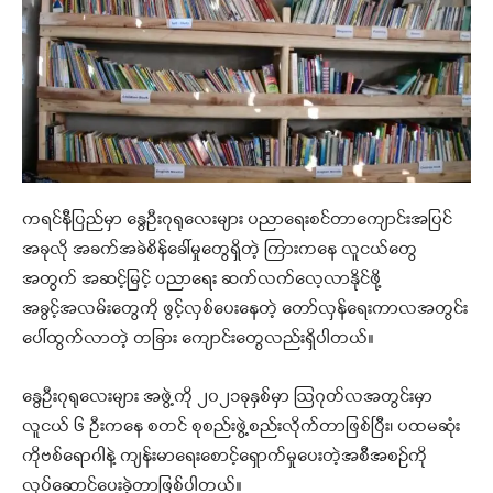
ကရင်နီပြည်မှာ နွေဦးဂုရုလေးများ ပညာရေးစင်တာကျောင်းအပြင်
အခုလို အခက်အခဲစိန်ခေါ်မှုတွေရှိတဲ့ ကြားကနေ လူငယ်တွေ
အတွက် အဆင့်မြင့် ပညာရေး ဆက်လက်လေ့လာနိုင်ဖို့
အခွင့်အလမ်းတွေကို ဖွင့်လှစ်ပေးနေတဲ့ တော်လှန်ရေးကာလအတွင်း
ပေါ်ထွက်လာတဲ့ တခြား ကျောင်းတွေလည်းရှိပါတယ်။
နွေဦးဂုရုလေးများ အဖွဲ့ကို ၂၀၂၁ခုနှစ်မှာ ဩဂုတ်လအတွင်းမှာ
လူငယ် ၆ ဦးကနေ စတင် စုစည်းဖွဲ့စည်းလိုက်တာဖြစ်ပြီး၊ ပထမဆုံး
ကိုဗစ်ရောဂါနဲ့ ကျန်းမာရေးစောင့်ရှောက်မှုပေးတဲ့အစီအစဉ်ကို
လုပ်ဆောင်ပေးခဲ့တာဖြစ်ပါတယ်။