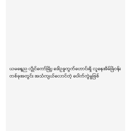
ယမနေ့ည လွိုင်ကော်မြို့၊ ဒေါဥခူကွက်ဟောင်းရှိ လူနေအိမ်ခြံဝန်း
တစ်ခုအတွင်း အသံကျယ်လောင်တဲ့ ပေါက်ကွဲမှုဖြစ်