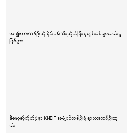
အမျိုးသားတစ်ဦးကို ဝိုင်းဝန်းထိုးကြိတ်ပြီး ဂူတွင်းပစ်ချသေဆုံးမှု
ဖြစ်ပွား
ဒီမော့ဆိုတိုက်ပွဲမှာ KNDF အဖွဲ့ဝင်တစ်ဦးနဲ့ ရွာသားတစ်ဦးကျ
ဆုံး