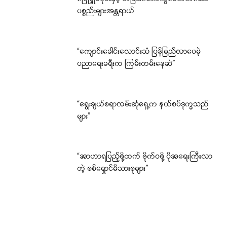
ပစ္စည်းများအန္တရာယ်
“ကျောင်းခေါင်းလောင်းသံ ပြန်မြည်လာပေမဲ့
ပညာရေးခရီးက ကြမ်းတမ်းနေဆဲ”
“ရွေးချယ်စရာလမ်းဆုံရှေ့က နယ်စပ်ဒုက္ခသည်
များ”
“အာဟာရပြည့်ဖို့ထက် ဗိုက်ဝဖို့ ပိုအရေးကြီးလာ
တဲ့ စစ်ရှောင်မိသားစုများ”