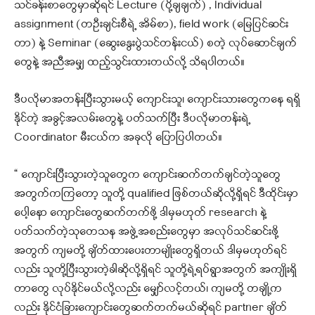
သင်ခန်းစာတွေမှာဆိုရင် Lecture (ပို့ချချက်) , Individual
assignment (တဦးချင်းစီရဲ့ အိမ်စာ), field work (မြေပြင်ဆင်း
တာ) နဲ့ Seminar (ဆွေးနွေးပွဲသင်တန်းငယ်) စတဲ့ လုပ်ဆောင်ချက်
တွေနဲ့ အညီအမျှ ထည့်သွင်းထားတယ်လို့ သိရပါတယ်။
ဒီပလိုမာအတန်းပြီးသွားမယ့် ကျောင်းသူ၊ ကျောင်းသားတွေကနေ ရရှိ
နိုင်တဲ့ အခွင့်အလမ်းတွေနဲ့ ပတ်သက်ပြီး ဒီပလိုမာတန်းရဲ့
Coordinator မီးငယ်က အခုလို ပြောပြပါတယ်။
“ ကျောင်းပြီးသွားတဲ့သူတွေက ကျောင်းဆက်တက်ချင်တဲ့သူတွေ
အတွက်ကကြတော့ သူတို့ qualified ဖြစ်တယ်ဆိုလို့ရှိရင် ဒီထိုင်းမှာ
ပေါ့နော ကျောင်းတွေဆက်တက်ဖို့ ဒါမှမဟုတ် research နဲ့
ပတ်သက်တဲ့သုတေသန အဖွဲ့အစည်းတွေမှာ အလုပ်သင်ဆင်းဖို့
အတွက် ကျမတို့ ချိတ်ထားပေးတာမျိုးတွေရှိတယ် ဒါမှမဟုတ်ရင်
လည်း သူတို့ပြီးသွားတဲ့ခါဆိုလို့ရှိရင် သူတို့ရဲ့ရပ်ရွာအတွက် အကျိုးရှိ
တာတွေ လုပ်နိုင်မယ်လို့လည်း မျှော်လင့်တယ်၊ ကျမတို့ တချို့က
လည်း နိုင်ငံခြားကျောင်းတွေဆက်တက်မယ်ဆိုရင် partner ချိတ်