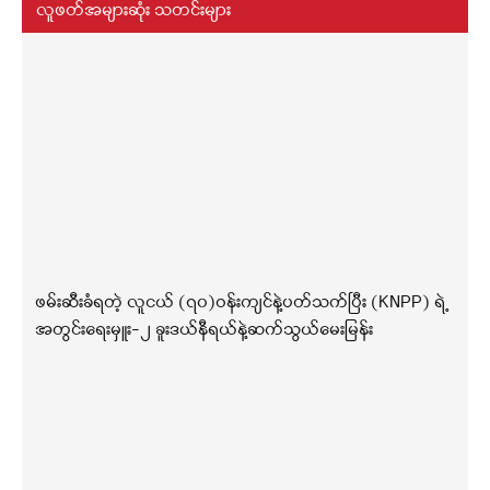
လူဖတ်အများဆုံး သတင်းများ
ဖမ်းဆီးခံရတဲ့ လူငယ် (၇၀)ဝန်းကျင်နဲ့ပတ်သက်ပြီး (KNPP) ရဲ့
အတွင်းရေးမှူး-၂ ခူးဒယ်နီရယ်နဲ့ဆက်သွယ်မေးမြန်း