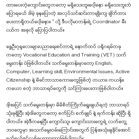
ထားပေးတဲ့ကျောင်းတွေကတော့ မရှိသေးဘူးပေါ့နော မရှိသေးဘူးဘဲ
ပြောရမယ် ဒါမဲ့ ခုနပြောတဲ့ အလုပ်သင်ဆင်းတာမျိုးကျ ချိတ်ထား
ပေးတာရှိတယ်ပေါ့နော။ ” လို့ ဒီပလိုမာတန်းရဲ့ Coordinator မီး
ငယ်က အခုလို ပြောပြပါတယ်။
နွေဦးဂုရုလေးများပညာရေးစင်တာရဲ့ နောက်ထပ် ပရိုဂရမ်တခု
ကတော့ Vocational Education and Training (VET) သက်
မွေးတန်း ပဲဖြစ်ပါတယ်။ သက်မွေးတန်းမှာတော့ English,
Computer, Learning skill, Environmental Issues, Active
Citizenship နဲ့ မိခင်ဘာသာစကားတွေဖြစ်တဲ့ ကယား၊ ကယန်း၊
ကယော စတဲ့ ဘာသာရပ်တွေကို သင်ကြားပေးတာဖြစ်ပါတယ်။
ဒါ့အပြင် သက်မွေးတန်းမှာ မိမိစိတ်ကြိုက်ရွေးချယ်ရတဲ့ ဘာသာရပ်
သုံးခုရှိပြီး အဲ့ဒါတွေကတော့ စက်ပြင်၊ စက်ချုပ် နဲ့ ရက်ကန်း ဆိုပြီး ရှိ
ပါတယ်။ အဲ့ဒီကနေပြီး ကျောင်းသူ၊ ကျောင်းသားတွေရဲ့ လက်တွေ့
ဘဝတွေမှာ အသက်မွေးဝမ်းကြောင်းအတွက် ပြန်အသုံးချနိုင်အောင်
ရည်ရွယ်ဖွင့်လှစ်ပေးထားတာဖြစ်ပါတယ်။