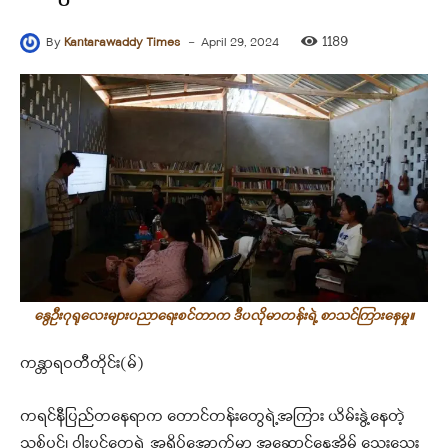
-
1189
By
Kantarawaddy Times
April 29, 2024
နွေဦးဂုရုလေးများပညာရေးစင်တာက ဒီပလိုမာတန်းရဲ့ စာသင်ကြားနေမှု။
ကန္တာရဝတီတိုင်း(မ်)
ကရင်နီပြည်တနေရာက တောင်တန်းတွေရဲ့အကြား ယိမ်းနွဲ့နေတဲ့
သစ်ပင်၊ ဝါးပင်တွေရဲ့ အရိပ်အောက်မှာ အဆောင်နေအိမ် သေးသေး