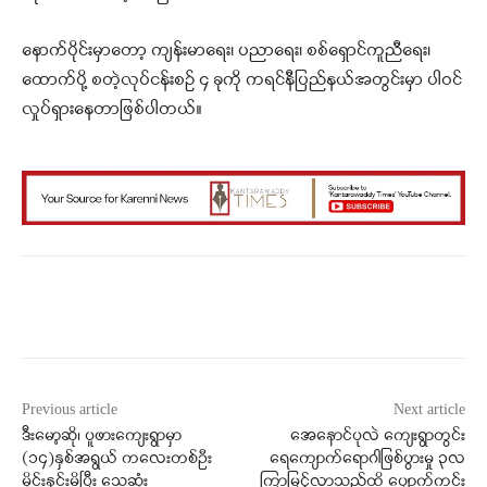
နောက်ပိုင်းမှာတော့ ကျန်းမာရေး၊ ပညာရေး၊ စစ်ရှောင်ကူညီရေး၊
ထောက်ပို့ စတဲ့လုပ်ငန်းစဉ် ၄ ခုကို ကရင်နီပြည်နယ်အတွင်းမှာ ပါဝင်
လှုပ်ရှားနေတာဖြစ်ပါတယ်။
Facebook
X
WhatsApp
Previous article
Next article
ဒီးမော့ဆို၊ ပူဖားကျေးရွာမှာ
အေနောင်ပုလဲ ကျေးရွာတွင်း
(၁၄)နှစ်အရွယ် ကလေးတစ်ဦး
ရေကျောက်ရောဂါဖြစ်ပွားမှု ၃လ
မိုင်းနင်းမိပြီး သေဆုံး
ကြာမြင့်လာသည်ထိ ပျောက်ကင်း