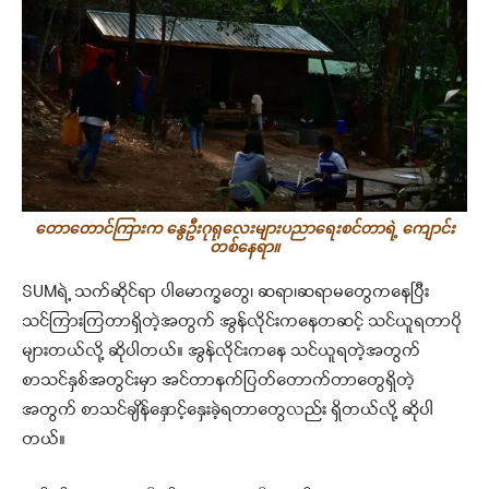
တောတောင်ကြားက နွေဦးဂုရုလေးများပညာရေးစင်တာရဲ့ ‌‌ကျောင်း
တစ်နေရာ။
SUMရဲ့ သက်ဆိုင်ရာ ပါမောက္ခတွေ၊ ဆရာ၊ဆရာမတွေကနေပြီး
သင်ကြားကြတာရှိတဲ့အတွက် အွန်လိုင်းကနေတဆင့် သင်ယူရတာပို
များတယ်လို့ ဆိုပါတယ်။ အွန်လိုင်းကနေ သင်ယူရတဲ့အတွက်
စာသင်နှစ်အတွင်းမှာ အင်တာနက်ပြတ်တောက်တာတွေရှိတဲ့
အတွက် စာသင်ချိန်နှောင့်နှေးခဲ့ရတာတွေလည်း ရှိတယ်လို့ ဆိုပါ
တယ်။