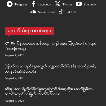
Telegram
Facebook
Twitter
YouTube
SoundCloud
TikTok
နောက်ဆုံးရ သတင်းများ
KT-FM မြန်မာဘာသာ အစီအစဉ် ၂၀၂၆ ခုနှစ်၊ ဩဂုတ်လ ( ၇ ) ရက်၊
(သောကြာနေ့)
August 7, 2026
ဩဂုတ်လ (၇) ရက်နေ့အတွက် ကန္တာရဝတီတိုင်း (မ်) သတင်းဌာနရဲ့
ညနေခင်းရုပ်သံသတင်း
August 7, 2026
စစ်အုပ်စုတပ်ရဲ့တိုက်ခိုက်မှုတွေကြောင့် ဒီးမော့ဆိုအနောက်ခြမ်းက
စာသင်ကျောင်းတချို့ကို ယာယီပိတ်ထားရ
August 7, 2026