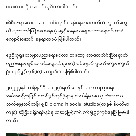
လေးတစုကို ဆောက်လုပ်ထားပါတယ်။
အဲ့ဒီနေရာလေးကတော့ စစ်ရှောင်စခန်းနေရာမဟုတ်ဘဲ လူငယ်တွေ
ကို ပညာသင်ကြားပေးနေတဲ့ နွေဦးဂုရုလေးများပညာရေးစင်တာရဲ့
ကျောင်းဆောင်၊ နေရာတခုပဲ ဖြစ်ပါတယ်။
နွေဦးဂုရုလေးများပညာရေးစင်တာ ကတော့ အာဏာသိမ်းပြီးနောက်
ပညာရေးအခွင့်အလမ်းပျောက်ရှနေတဲ့ စစ်ရှောင်လူငယ်တွေအတွက်
ဦးတည်ဖွင့်လှစ်ခဲ့တဲ့ ကျောင်းတခုဖြစ်ပါတယ်။
၂၀၂၂ခုနှစ် ၊ ဇန်နဝါရီလ (၂၄)ရက် မှာ နှစ်လတာ ပညာရေး
အစီအစဉ်အဖြစ် စတင်ဖွင့်လှစ်ခဲ့ရာမှ လက်ရှိမှာတော့ သုံးလတာ
သက်မွေးသင်တန်း နဲ့ Diploma in social studies(တနှစ် ဒီပလိုမာ
တန်း) ဆိုပြီး ပရိုဂရမ်နှစ်ခု အဆင့်မြှင့်တင် တိုးချဲ့ဖွင့်လှစ်နေပြီ ဖြစ်ပါ
တယ်။