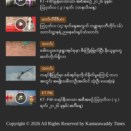
KT-FM မြန်မာဘာသာ အစီအစဉ် ၂၀၂၆ ခုနှစ်၊
ဩဂုတ်လ ( ၃ ) ရက်၊ (တနင်္လာနေ့)
မာလ်တီမီဒီယာ
ဩဂုတ်လ (၇) ရက်နေ့အတွက် ကန္တာရဝတီတိုင်း (မ်)
သတင်းဌာနရဲ့ ညနေခင်းရုပ်သံသတင်း
သတင်း
ဒေါတငူးကျေးရွာအုပ်စုမှာ မီးကြိုးဖြုတ်ပြီး ခိုးယူမှုတွေ
ဆက်တိုက်ရှိလာ
သတင်း
ကရင်နီပြည်မှာ စစ်အုပ်စုတိုက်ခိုက်မှုကြောင့် တလ
အတွင်း အမျိုးသမီးတဦးအပါဝင် သုံးဦး သေဆုံးခဲ့
KT FM
KT-FM ကရင်နီဘာသာ အစီအစဉ် ဩဂုတ်လ ( ၄ )
ရက်၊ ၂၀၂၆ ခုနှစ်(အင်္ဂါနေ့)
Copyright © 2026 All Rights Reserved by Kantarawaddy Times