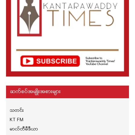
ဆက်စပ်အမျိုးအစားများ
သတင်း
KT FM
မာလ်တီမီဒီယာ