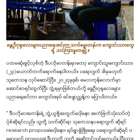
နွေဦးဂုရုလေးများပညာရေးစင်တာ သက်မွေးတန်းက ကျောင်းသားတွေ
ရဲ့ သင်ကြားမှုတချို့။
ပထမဆုံးဖွင့်လှစ်တဲ့ ဒီပလိုမာတန်းမှာတော့ ကျောင်းသူ၊ကျောင်းသား
(၂၃)ယောက်တက်ရောက်နေပါတယ်။ ပရောဂျက် ဒါမှမဟုတ်
သုတေသန လုပ်ဆောင်ပြီး၊ ၂၀၂၄ခုနှစ်၊ မေလကုန်လောက်မှာ
အောင်စာရင်းထွက်ပြီး ဘွဲ့ရမှာဖြစ်တယ်လို့ နွေဦးဂုရုလေးများ
ပညာရေးစင်တာ ကျောင်းအုပ် ခင်စန္ဒာညွှန့်က ပြောပါတယ်။
“ ဒီပလိုမာအတန်းရဲ့ ဘွဲ့ယူဖို့အတွက်ပေါ့နော အကဲဖြတ်သုံးသပ်တဲ့
ပုံစံဆိုရင်လည်း သူတို့ သက်ဆိုင်ရာ သုတေသနပရောဂျက် ဆိုရင်
research proposalပေါ့နော၊ ရပ်ရွာဖွံဖြိုးရေး ပရောဂျက်ဆိုရင် ပ
ရောဂျက် proposal ဒီဟာကို သူတို့ အဆိုတင်သွင်းရတယ်။ ပြီးသွား