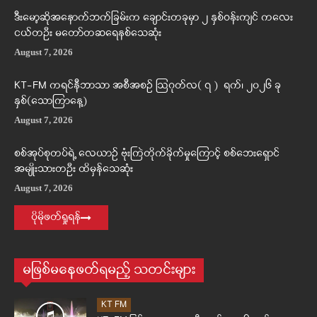
ဒီးမော့ဆိုအနောက်ဘက်ခြမ်းက ချောင်းတခုမှာ ၂ နှစ်ဝန်းကျင် ကလေး
ငယ်တဦး မတော်တဆရေနစ်သေဆုံး
August 7, 2026
KT-FM ကရင်နီဘာသာ အစီအစဉ် ဩဂုတ်လ( ၇ ) ရက်၊ ၂၀၂၆ ခု
နှစ်(သောကြာနေ့)
August 7, 2026
စစ်အုပ်စုတပ်ရဲ့ လေယာဉ် ဗုံးကြဲတိုက်ခိုက်မှုကြောင့် စစ်ဘေးရှောင်
အမျိုးသားတဦး ထိမှန်သေဆုံး
August 7, 2026
ပိုမိုဖတ်ရှုရန်
မဖြစ်မနေဖတ်ရမည့် သတင်းများ
KT FM