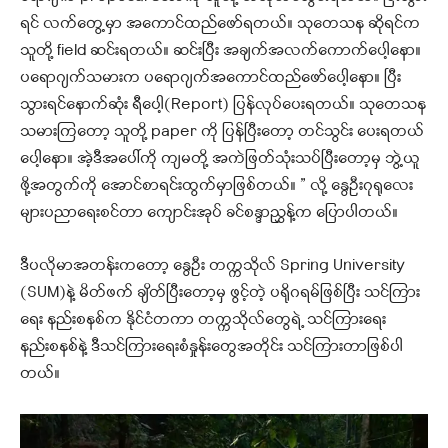
ရင် လက်တွေ့မှာ အကောင်ထည်ဖော်ရတယ်။ သုတေသန ဆိုရင်က
သူတို့ field ဆင်းရတယ်။ ဆင်းပြီး အချက်အလက်ကောက်ပေါ့နော။
ပရောဂျက်သမားက ပရောဂျက်အကောင်ထည်ဖော်ပေါ့နော။ ပြီး
သွားရင်နောက်ဆုံး ရီပေါ့(Report) ပြန်လုပ်ပေးရတယ်။ သုတေသန
သမားကြတော့ သူတို့ paper ကို ပြန်ပြီးတော့ တင်သွင်း ပေးရတယ်
ပေါ့နော။ အဲ့ဒီအပေါ်ကို ကျမတို့ အကဲဖြတ်သုံးသပ်ပြီးတော့မှ ဘွဲ့ယူ
ဖို့အတွက်ကို အောင်စာရင်းထွက်မှာဖြစ်တယ်။ ” လို့ နွေဦးဂုရုလေး
များပညာရေးစင်တာ ကျောင်းအုပ် ခင်စန္ဒာညွှန့်က ပြောပါတယ်။
ဒီပလိုမာအတန်းကတော့ နွေဦး တက္ကသိုလ် Spring University
(SUM)နဲ့ မိတ်ဖက် ချိတ်ပြီးတော့မှ ဖွင့်တဲ့ ပရိုဂရမ်ဖြစ်ပြီး သင်ကြား
ရေး နည်းစနစ်က နိုင်ငံတကာ တက္ကသိုလ်တွေရဲ့ သင်ကြားရေး
နည်းစနစ်နဲ့ ဒီသင်ကြားရေးစံနှုန်းတွေအတိုင်း သင်ကြားတာဖြစ်ပါ
တယ်။