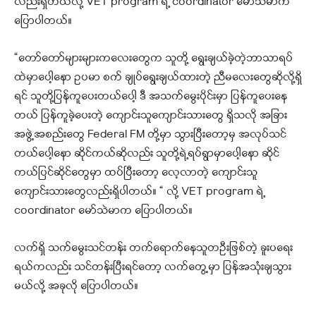
လည်းရှိတယ်လို့ VET program ရဲ့ coordinator မော်သဲမာက
ပြောပါတယ်။
“တော်တော်များများကလေးတွေက သူတို့ ရွေးချယ်ခဲ့တဲ့ဘာသာရပ်
ထဲမှာပေါ့နော ဥပမာ စက် ချုပ်ရွေးချယ်ထားတဲ့ ညီမလေးတွေဆိုလို့ရှိ
ရင် သူတို့ပြန်ကူပေးတယ်ပေါ့ ဒီ အသက်မွေးပိုင်းမှာ ပြန်ကူပေးနေ
တယ် ပြန်ကူခဲ့ပေးတဲ့ ကျောင်းသူကျောင်းသားတွေ ရှိသလို အခြား
အဖွဲ့အစည်းတွေ Federal FM တို့မှာ သွားပြီးတော့မှ အလုပ်သင်
တယ်ပေါ့နော ဆိုင်ကယ်ဆိုလည်း သူတို့ရဲ့ရပ်ရွာမှာပေါ့နော ဆိုင်
ကယ်ပြင်ဆိုင်တွေမှာ ထပ်ပြီးတော့ လေ့လာတဲ့ ကျောင်းသူ
ကျောင်းသားတွေလည်းရှိပါတယ်။ “ လို့ VET program ရဲ့
coordinator မော်သဲမာက ပြောပါတယ်။
လက်ရှိ သက်မွေးသင်တန်း တက်ရောက်နေသူတဦးဖြစ်တဲ့ ခူးပရေး
ရယ်ကလည်း သင်တန်းပြီးရင်တော့ လက်တွေ့မှာ ပြန်အသုံးချသွား
မယ်လို့ အခုလို ပြောပါတယ်။