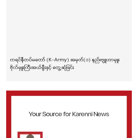
ကရင်နီတပ်မတော် (K-Army) အမှတ်(၁) နည်းဗျူဟာမှူး
ဗိုလ်မှူးကြီးအယ်မွီးနှင့် တွေ့ဆုံခြင်း