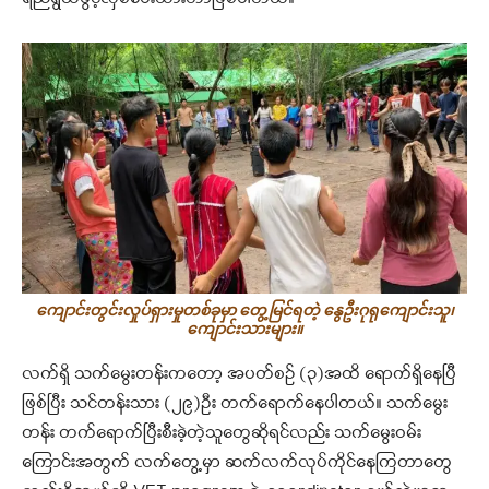
ကျောင်းတွင်းလှုပ်ရှားမှုတစ်ခုမှာ တွေ့မြင်ရတဲ့ နွေဦးဂုရုကျောင်းသူ၊
ကျောင်းသားများ။
လက်ရှိ သက်မွေးတန်းကတော့ အပတ်စဉ် (၃)အထိ ရောက်ရှိနေပြီ
ဖြစ်ပြီး သင်တန်းသား (၂၉)ဦး တက်ရောက်နေပါတယ်။ သက်မွေး
တန်း တက်ရောက်ပြီးစီးခဲ့တဲ့သူတွေဆိုရင်လည်း သက်မွေးဝမ်း
ကြောင်းအတွက် လက်တွေ့မှာ ဆက်လက်လုပ်ကိုင်နေကြတာတွေ