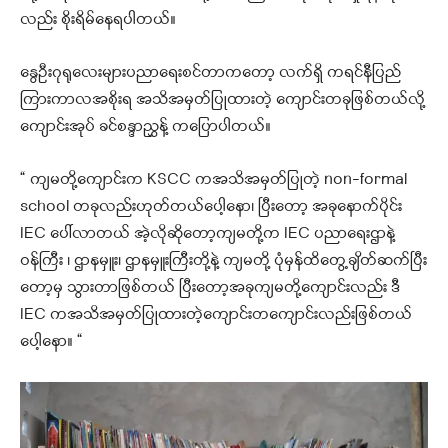
လည်း စိုးရိမ်နေရပါတယ်။
နွေဦးဂုရုလေးများပညာရေးစင်တာကတော့ လက်ရှိ ကရင်နီပြည်
ကြားကာလအစိုးရ အသိအမှတ်ပြုထားတဲ့ ကျောင်းတခုဖြစ်တယ်လို့
ကျောင်းအုပ် ခင်စန္ဒာညွှန့် ကပြောပါတယ်။
“ ကျမတို့ကျောင်းက KSCC ကအသိအမှတ်ပြုတဲ့ non-formal
school တခုလည်းဟုတ်တယ်ပေါ့နော၊ ပြီးတော့ အခုနောက်ပိုင်း
IEC ပေါ်လာတယ် အဲ့လိုဆိုတော့ကျမတို့က IEC ပညာရေးဌာနဲ့
ဝန်ကြီး ၊ ဌာနမှူး၊ ဌာနမှူးကြီးတို့နဲ့ ကျမတို့ ပုံမှန်ထိတွေ့ချိတ်ဆက်ပြီး
တော့မှ သွားတာဖြစ်တယ် ပြီးတော့အခုကျမတို့ကျောင်းလည်း ဒီ
IEC ကအသိအမှတ်ပြုထားတဲ့ကျောင်းတကျောင်းလည်းဖြစ်တယ်
ပေါ့နော။ “