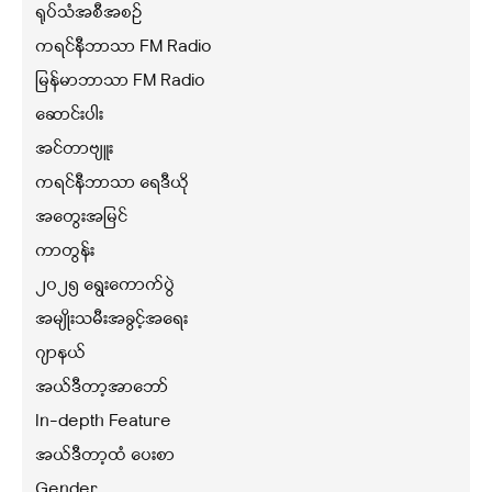
ရုပ်သံအစီအစဉ်
ကရင်နီဘာသာ FM Radio
မြန်မာဘာသာ FM Radio
ဆောင်းပါး
အင်တာဗျူး
ကရင်နီဘာသာ ရေဒီယို
အတွေးအမြင်
ကာတွန်း
၂၀၂၅ ရွေးကောက်ပွဲ
အမျိုးသမီးအခွင့်အရေး
ဂျာနယ်
အယ်ဒီတာ့အာဘော်
In-depth Feature
အယ်ဒီတာ့ထံ ပေးစာ
Gender