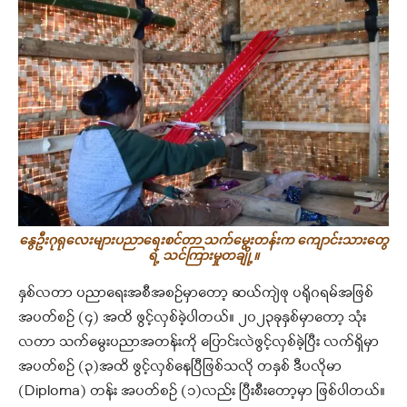
နွေဦးဂုရုလေးများပညာရေးစင်တာ သက်မွေးတန်းက ကျောင်းသားတွေ
ရဲ့ သင်ကြားမှုတချို့။
နှစ်လတာ ပညာရေးအစီအစဉ်မှာတော့ ဆယ်ကျဲဖု ပရိုဂရမ်အဖြစ်
အပတ်စဉ် (၄) အထိ ဖွင့်လှစ်ခဲ့ပါတယ်။ ၂၀၂၃ခုနှစ်မှာတော့ သုံး
လတာ သက်မွေးပညာအတန်းကို ပြောင်းလဲဖွင့်လှစ်ခဲ့ပြီး လက်ရှိမှာ
အပတ်စဉ် (၃)အထိ ဖွင့်လှစ်နေပြီဖြစ်သလို တနှစ် ဒီပလိုမာ
(Diploma) တန်း အပတ်စဉ် (၁)လည်း ပြီးစီးတော့မှာ ဖြစ်ပါတယ်။