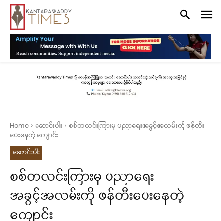
Home
ဆောင်းပါး
စစ်တလင်းကြားမှ ပညာရေးအခွင့်အလမ်းကို ဖန်တီး
ပေးနေတဲ့ ကျောင်း
ဆောင်းပါး
စစ်တလင်းကြားမှ ပညာရေး
အခွင့်အလမ်းကို ဖန်တီးပေးနေတဲ့
ကျောင်း