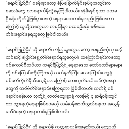
“ရောင်ခြည်ဦး” စခန်းမှာတော့ စံပြခြောက်မိုင်အုပ်စုအတွင်းက
ဒေသခံတွေ လာရောက်ခိုလှုံနေကြပါတယ်။ အဲ့ဒီအုပ်စုဟာ ပထမ
ဦးဆုံး တိုက်ပွဲဖြစ်ပွားနေတဲ့ နေရာဒေသတစ်ခုလည်း ဖြစ်နေတာ
ကြောင့် သူတို့တတွေဟာ ကရင်နီမှာ ပထမဦးဆုံး စစ်ဘေး
တိမ်းရှောင်နေရသူတွေ ဖြစ်ပါတယ်။
“ရောင်ခြည်ဦး” ကို ရောက်လာကြသူတွေကတော့ အနည်းဆုံး ၃ ဆင့်
ထပ်ဆင့် ပြောင်းရွေ့တိမ်းရှောင်ရသူတွေပါ။ အကြောင်းရင်းကတော့
စစ်ကောင်စီတပ်ဟာ ကရင်နီပြည်ရဲ့ နေရာဒေသ တော်တော်များများ
ကို စစ်ကြောင်းထိုးကြသလို လက်နက်ကြီး၊ လေကြောင်းတွေနဲ့
ပစ်ခတ်တိုက်ခိုက်လေ့ရှိတာကြောင့် ဘေးလွတ်မယ်ထင်တဲ့နေရာ
တွေကို ထပ်မံတိမ်းရှောင်နေကြရတာ ဖြစ်ပါတယ်။ လက်ရှိ စစ်
ရှောင်စခန်းဟာ သူတို့ရဲ့ ဇာတိကျေးရွာနဲ့ ကားဖြင့် ၄ နာရီဝန်းကျင်
သာ သွားရတဲ့နေရာဖြစ်ပေမယ့် လမ်းပန်းဆက်သွယ်ရေးက အလွန်
ခက်ခဲနေတဲ့ နေရာတစ်ခုဖြစ်ပါတယ်။
“ရောင်ခြည်ဦး” ကို ရောက်ဖို့ ကတ္တရာလမ်းအနည်းငယ်၊ ကျောက်