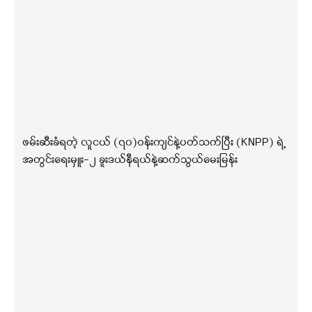
ဖမ်းဆီးခံရတဲ့ လူငယ် (၇၀)ဝန်းကျင်နဲ့ပတ်သက်ပြီး (KNPP) ရဲ့
အတွင်းရေးမှူး-၂ ခူးဒယ်နီရယ်နဲ့ဆက်သွယ်မေးမြန်း