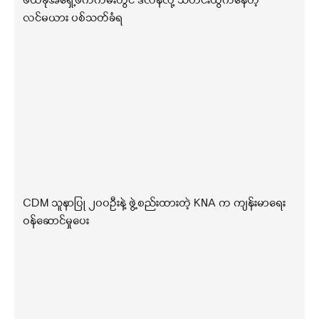
ဖယ်ခုံအရှေ့ဖက်ကမ်းတွင် ဒလန်လို့ သတင်းထွက်နေတဲ့
လင်မယား ပစ်သတ်ခံရ
CDM သူနာပြု ၂၀၀ဦးနဲ့ ဖွဲ့စည်းထားတဲ့ KNA က ကျန်းမာရေး
ဝန်ဆောင်မှုပေး