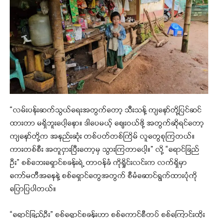
“လမ်းပန်းဆက်သွယ်ရေးအတွက်တော့ သီးသန့် ကျနော်တို့ပြင်ဆင်
ထားတာ မရှိဘူးပေါ့နော။ ဒါပေမယ့် ဈေးဝယ်ဖို့ အတွက်ဆိုရင်တော့
ကျနော်တို့က အနည်းဆုံး တစ်ပတ်တစ်ကြိမ် လူတွေစုကြတယ်။
ကားတစ်စီး အတူငှားပြီးတော့မှ သွားကြတာပေါ့။” လို့ “ရောင်ခြည်
ဦး” စစ်ဘေးရှောင်စခန်းရဲ့ တာဝန်ခံ ကိုရှိုင်းလင်းက လက်ရှိမှာ
ကော်မတီအနေနဲ့ စစ်ရှောင်တွေအတွက် စီမံဆောင်ရွက်ထားပုံကို
ပြောပြပါတယ်။
“ရောင်ခြည်ဦး” စစ်ရှောင်စခန်းဟာ စစ်ကောင်စီတပ် စစ်ကြောင်းထိုး