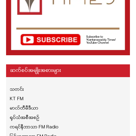
ဆက်စပ်အမျိုးအစားများ
သတင်း
KT FM
မာလ်တီမီဒီယာ
ရုပ်သံအစီအစဉ်
ကရင်နီဘာသာ FM Radio