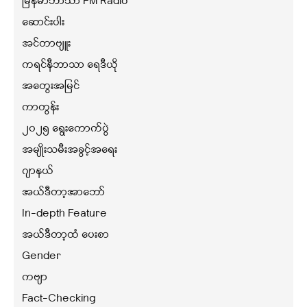
မြန်မာဘာသာ FM Radio
ဆောင်းပါး
အင်တာဗျူး
ကရင်နီဘာသာ ရေဒီယို
အတွေးအမြင်
ကာတွန်း
၂၀၂၅ ရွေးကောက်ပွဲ
အမျိုးသမီးအခွင့်အရေး
ဂျာနယ်
အယ်ဒီတာ့အာဘော်
In-depth Feature
အယ်ဒီတာ့ထံ ပေးစာ
Gender
ကဗျာ
Fact-Checking