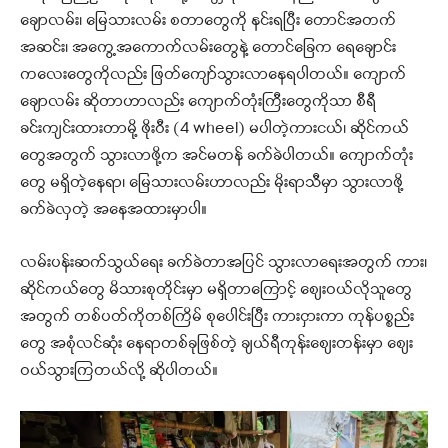
ချောလမ်း၊ မြေသားလမ်း စတာတွေကို နင်းရပြီး တောင်အတက်
အဆင်း၊ အကွေ့အကောက်လမ်းတွေနဲ့ တောင်ခြေက ရေချောင်း
ကလေးတွေကိုလည်း ဖြတ်ကျော်သွားလာနေရပါတယ်။ ကျောက်
ချောလမ်း ဆိုတာဟာလည်း ကျောက်တုံးကြီးတွေကိုသာ စီရီ
ခင်းကျင်းထားတာမို့ ဖိုးဝီး (4 wheel) မပါတဲ့ကားငယ်၊ ဆိုင်ကယ်
တွေအတွက် သွားလာဖို့က အင်မတန် ခက်ခဲပါတယ်။ ကျောက်တုံး
တွေ မရှိတဲ့နေရာ၊ မြေသားလမ်းဟာလည်း မိုးရာသီမှာ သွားလာဖို့
ခက်ခဲလှတဲ့ အနေအထားမှာပါ။
လမ်းပန်းဆက်သွယ်ရေး ခက်ခဲတာအပြင် သွားလာရေးအတွက် ကား၊
ဆိုင်ကယ်တွေ မိသားစုတိုင်းမှာ မရှိတာကြောင့် စျေးဝယ်လိုသူတွေ
အတွက် တစ်ပတ်ကိုတစ်ကြိမ် စုပေါင်းပြီး ကားငှားကာ ကုန်ပစ္စည်း
တွေ အစုံလင်ဆုံး နေရာတစ်ခုဖြစ်တဲ့ ချယ်ရီကုန်းစျေးတန်းမှာ စျေး
ဝယ်သွားကြတယ်လို့ ဆိုပါတယ်။