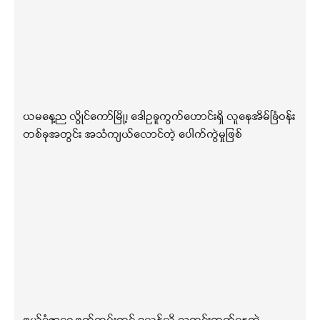
ယမနေ့ည လွိုင်ကော်မြို့၊ ဒေါဥခူကွက်ဟောင်းရှိ လူနေအိမ်ခြံဝန်း
တစ်ခုအတွင်း အသံကျယ်လောင်တဲ့ ပေါက်ကွဲမှုဖြစ်