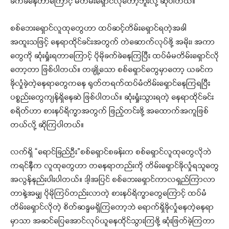
ခက်ခဲနေတာကြောင့် မတိမ်းရှောင်လိုတော့ဘူးလို့ ဆိုပါတယ်။
စစ်ဘေးရှောင်လူထုတွေဟာ ထပ်ဆင့်တိမ်းရှောင်ရတဲ့အခါ
အထူးသဖြင့် နေရာထိုင်ခင်းအတွက် တဲဆောက်လုပ်ဖို့ အမိုး၊ အကာ
တွေကို ဆုံးရှုံးရတာကြောင့် ပိုမိုခက်ခဲနေကြပြီး ထပ်မံမတိမ်းရှောင်လို
တော့တာ ဖြစ်ပါတယ်။ တချို့သော စစ်ရှောင်တွေမှာတော့ ယခင်က
ခိုလှုံခဲ့တဲ့နေရာတွေကနေ ရုတ်တရက်ထပ်မံတိမ်းရှောင်နေကြရပြီး
ပစ္စည်းတွေကျန်ရှိနေဆဲ ဖြစ်ပါတယ်။ ဆုံးရှုံးသွားရတဲ့ နေရာထိုင်ခင်း
စရိတ်ဟာ စားနပ်ရိက္ခာအတွက် ဖြည့်တင်းဖို့ အထောက်အကူဖြစ်
တယ်လို့ ဆိုကြပါတယ်။
လက်ရှိ “ရောင်ခြည်ဦး”စစ်ရှောင်စခန်းက စစ်ရှောင်လူထုတွေလိုဘဲ
ကရင်နီက လူထုတွေဟာ တနေရာတည်းကို တိမ်းရှောင်ခိုလှုံရသူတွေ
အလွန်နည်းပါးပါတယ်။ ဒါ့အပြင် စစ်ဘေးရှောင်ကာလရှည်ကြာလာ
တာနဲ့အမျှ ပိုမိုကြပ်တည်းလာတဲ့ စားနပ်ရိက္ခာတွေကြောင့် ထပ်မံ
တိမ်းရှောင်လိုတဲ့ စိတ်ဆန္ဒမရှိကြတော့ဘဲ ရောက်ရှိခိုလှုံနေတဲ့နေရာ
မှာသာ အဆင်ပြေအောင်လုပ်ယူနေထိုင်သွားကြဖို့ ဆုံးဖြတ်ခဲ့ကြတာ