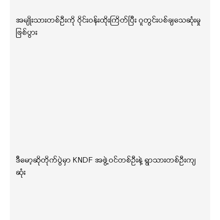
အမျိုးသားတစ်ဦးကို ဝိုင်းဝန်းထိုးကြိတ်ပြီး ဂူတွင်းပစ်ချသေဆုံးမှု
ဖြစ်ပွား
ဒီမော့ဆိုတိုက်ပွဲမှာ KNDF အဖွဲ့ဝင်တစ်ဦးနဲ့ ရွာသားတစ်ဦးကျ
ဆုံး