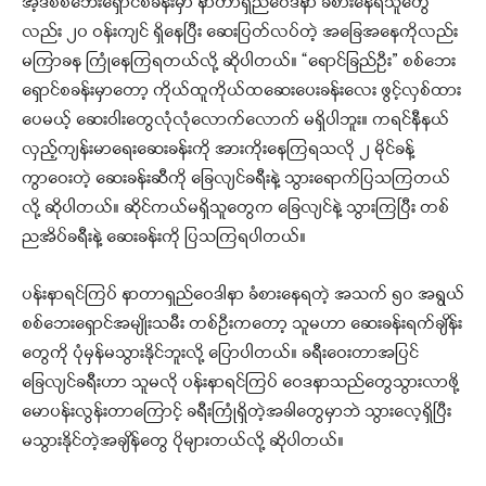
အဲ့ဒီစစ်ဘေးရှောင်စခန်းမှာ နာတာရှည်ဝေဒနာ ခံစားနေရသူတွေ
လည်း ၂၀ ဝန်းကျင် ရှိနေပြီး ဆေးပြတ်လပ်တဲ့ အခြေအနေကိုလည်း
မကြာခန ကြုံနေကြရတယ်လို့ ဆိုပါတယ်။ “ရောင်ခြည်ဦး” စစ်ဘေး
ရှောင်စခန်းမှာတော့ ကိုယ်ထူကိုယ်ထဆေးပေးခန်းလေး ဖွင့်လှစ်ထား
ပေမယ့် ဆေးဝါးတွေလုံလုံလောက်လောက် မရှိပါဘူး။ ကရင်နီနယ်
လှည့်ကျန်းမာရေးဆေးခန်းကို အားကိုးနေကြရသလို ၂ မိုင်ခန့်
ကွာဝေးတဲ့ ဆေးခန်းဆီကို ခြေလျင်ခရီးနဲ့ သွားရောက်ပြသကြတယ်
လို့ ဆိုပါတယ်။ ဆိုင်ကယ်မရှိသူတွေက ခြေလျင်နဲ့ သွားကြပြီး တစ်
ညအိပ်ခရီးနဲ့ ဆေးခန်းကို ပြသကြရပါတယ်။
ပန်းနာရင်ကြပ် နာတာရှည်ဝေဒါနာ ခံစားနေရတဲ့ အသက် ၅၀ အရွယ်
စစ်ဘေးရှောင်အမျိုးသမီး တစ်ဦးကတော့ သူမဟာ ဆေးခန်းရက်ချိန်း
တွေကို ပုံမှန်မသွားနိုင်ဘူးလို့ ပြောပါတယ်။ ခရီးဝေးတာအပြင်
ခြေလျင်ခရီးဟာ သူမလို ပန်းနာရင်ကြပ် ဝေဒနာသည်တွေသွားလာဖို့
မောပန်းလွန်းတာကြောင့် ခရီးကြုံရှိတဲ့အခါတွေမှာဘဲ သွားလေ့ရှိပြီး
မသွားနိုင်တဲ့အချိန်တွေ ပိုများတယ်လို့ ဆိုပါတယ်။