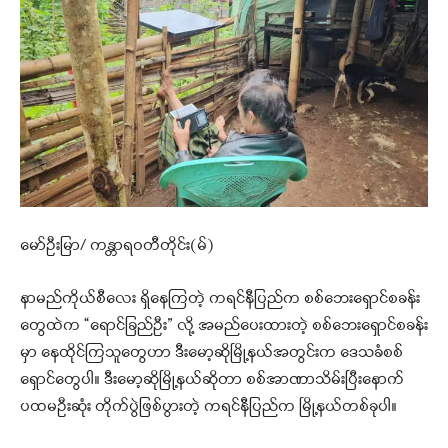
မော်ဦးမြာ/ ကန္တာရဝတီတိုင်း(မ်)
နာမည်ကိုယ်စီလေး ရှိနေကြတဲ့ ကရင်နီပြည်က စစ်ဘေးရှောင်စခန်း
တွေထဲက “ရောင်ခြည်ဦး” လို့ အမည်ပေးထားတဲ့ စစ်ဘေးရှောင်စခန်း
မှာ နေထိုင်ကြသူတွေဟာ ဒီးမော့ဆိုမြို့နယ်အတွင်းက ဒေသခံစစ်
ရှောင်တွေပါ။ ဒီးမော့ဆိုမြို့နယ်ဆိုတာ စစ်အာဏာသိမ်းပြီးနောက်
ပထမဦးဆုံး တိုက်ပွဲဖြစ်ပွားတဲ့ ကရင်နီပြည်က မြို့နယ်တစ်ခုပါ။