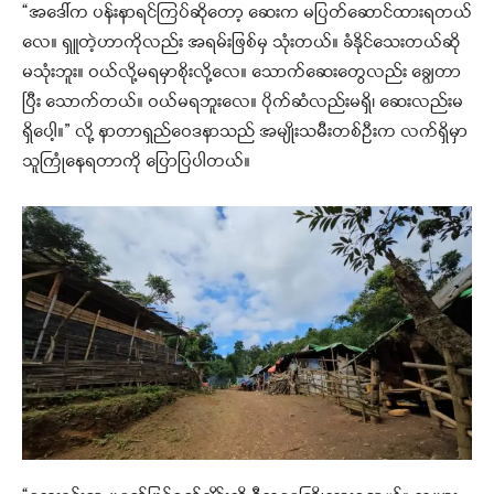
“အဒေါ်က ပန်းနာရင်ကြပ်ဆိုတော့ ဆေးက မပြတ်ဆောင်ထားရတယ်
လေ။ ရှူတဲ့ဟာကိုလည်း အရမ်းဖြစ်မှ သုံးတယ်။ ခံနိုင်သေးတယ်ဆို
မသုံးဘူး။ ဝယ်လို့မရမှာစိုးလို့လေ။ သောက်ဆေးတွေလည်း ချွေတာ
ပြီး သောက်တယ်။ ဝယ်မရဘူးလေ။ ပိုက်ဆံလည်းမရှိ၊ ဆေးလည်းမ
ရှိပေါ့။” လို့ နာတာရှည်ဝေဒနာသည် အမျိုးသမီးတစ်ဦးက လက်ရှိမှာ
သူကြုံနေရတာကို ပြောပြပါတယ်။