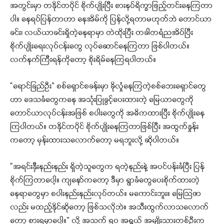
အတွင်းမှာ တနိုင်တပိုင် စိုက်ပျိုးပြီး စားနပ်ရိက္ခာဖြည့်တင်းနေကြတာ
ပါ။ နေရပ်ပြန်တာဟာ နေအိမ်ကို ပြန်လို့ရတာမဟုတ်ဘဲ တောင်ယာ
ခင်း၊ လယ်ယာခင်းရှိတဲ့နေရာမှာ တဲထိုးပြီး တခါတရံညအိပ်ပြီး
စိုက်ပျိုးရေးလုပ်ငန်းတွေ လုပ်ဆောင်နေကြတာ ဖြစ်ပါတယ်။
လက်နက်ကြီးရန်ကိုတော့ စိုးရိမ်နေကြရပါတယ်။
“ရောင်ခြည်ဦး” စစ်ရှောင်စခန်းမှာ ခိုလှုံနေကြတဲ့စစ်ဘေးရှောင်တွေ
ဟာ ဒေသခံတွေကနေ အသုံးပြုခွင့်ပေးထားတဲ့ မြေယာတွေကို
တောင်ယာလုပ်ငန်းအဖြစ် စပါးတွေကို အဓိကထားပြီး စိုက်ပျိုးနေ
ကြပါတယ်။ တနိုင်တပိုင် စိုက်ပျိုးနေကြတာဖြစ်ပြီး အထွက်နှုန်း
ကတော့ မှန်းထားသလောက်တော့ မရဘူးလို့ ဆိုပါတယ်။
“အရင်းနှီးနည်းနည်း ရှိတဲ့သူတွေက ရတဲ့နည်းနဲ့ အပင်ပန်းခံပြီး ပြန်
စိုက်ကြတာပေါ့။ ကျနော်ကတော့ ဒီမှာ ရွာခံတွေပေးစိုက်ထားတဲ့
နေရာတွေမှာ စပါးနည်းနည်းလုပ်တယ်။ မကောင်းဘူး။ မြေဩဇာ
လည်း မထည့်နိုင်ဆိုတော့ ဖြစ်သလိုဘဲ။ အသီးထွက်လာသလောက်
တော့ စားရမှာပေါ့။” လို့ အသက် ၅၀ အရွယ် အမျိုးသားတစ်ဦးက