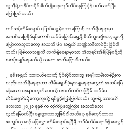
သူတို့ရဲ့တနိုင်တပိုင် စိုက်ပျိုးရေးလုပ်ကိုင်နေကြပုံနဲ့ ပတ်သက်ပြီး
ပြောပြပါတယ်။
ထပ်ဆင့်တိမ်းရှောင် ပြောင်းရွေ့ခဲ့ရတာကြောင့် လက်ရှိနေရာမှာ
အဆင်မပြေနိုင်ရင်တောင် ထပ်မံပြောင်းရွေ့ဖို့ စိတ်ကူးမရှိတော့ဘူးလို့
ပြောလာသူကတော့ အသက် ၆၀ အရွယ် အမျိုးသမီးတစ်ဦး ဖြစ်ပါ
တယ်။ ဖြစ်လာသမျှကို လက်ရှိနေရာမှာသာ အံတုရင်းအိမ်ပြန်ရဖို့ကို
စောင့်မျှော်နေမယ်လို့ သူမက ဆက်ပြောပါတယ်။
၂ နှစ်အရွယ် သားငယ်လေးကို ပိုင်ဆိုင်ထားသူ အမျိုးသမီးတစ်ဦးက
လည်း လက်ရှိနေရာဟာ တိမ်းရှောင်ခဲ့ရသမျှနေရာတွေထဲ အဆင်ပြေ
ဆုံးသော နေရာမဟုတ်ပေမယ့် နောက်ထပ်တကြိမ် ထပ်မံမ
တိမ်းရှောင်လိုတော့ဘူးလို့ ရင်ဖွင့်ပြောပြပါတယ်။ သူမရဲ့ သားငယ်
လေးဟာ ၂၀၂၁ ခုနှစ် က တိုက်ပွဲတွေကြား အသက်ဘေး
လွတ်မြောက်ပြီး မွေးဖွားလာသူဖြစ်ပါတယ်။ ၃ နှစ်ကျော်ကာလ
အတွင်း ၃ ဆင့် ပြေးလွှားတိမ်းရှောင်ရပြီမို့ ထပ်မံတိမ်းရှောင်ဖို့ အလွန်