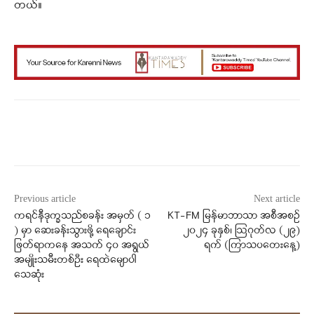
တယ်။
Facebook
X
WhatsApp
Previous article
Next article
ကရင်နီဒုက္ခသည်စခန်း အမှတ် ( ၁
KT-FM မြန်မာဘာသာ အစီအစဉ်
) မှာ ဆေးခန်းသွားဖို့ ရေချောင်း
၂၀၂၄ ခုနှစ်၊ ဩဂုတ်လ (၂၉)
ဖြတ်ရာကနေ အသက် ၄၀ အရွယ်
ရက် (ကြာသပတေးနေ့)
အမျိုးသမီးတစ်ဦး ရေထဲမျောပါ
သေဆုံး