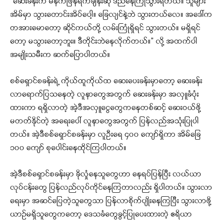
“ဆေးခန်းက မနက်ဖြန်ရက်ချိန်းဆို ဒီညနေကြိုသွားရတယ်။ သူများ
အိမ်မှာ သွားတောင်းအိပ်ပေါ့။ ခြေလျင်နဲ့ဘဲ သွားတယ်လေ။ အဒေါ်က
တအားမောတော့ ဆိုင်ကယ်တို့ လမ်းကြုံရှိရင် သွားတယ်။ မရှိရင်
တော့ မသွားတော့ဘူး။ ဒီတိုင်းဘဲနေလိုက်တယ်။” လို့ အထက်ပါ
အမျိုးသမီးက ဆက်ပြောပါတယ်။
စစ်ရှောင်စခန်းရဲ့ ကိုယ်ထူကိုယ်ထ ဆေးပေးခန်းမှာတော့ ဆေးခန်း
လာရောက်ပြသနေတဲ့ လူနာတွေအတွက် ဆေးခန်းမှာ အလှူခံပုံး
ထားကာ ရရှိလာတဲ့ အဲ့ဒီအလှူငွေတွေကနေတစ်ဆင့် ဆေးဝယ်ဖို့
မတတ်နိုင်တဲ့ အရေးပေါ် လူနာတွေအတွက် ပြန်လည်အသုံးပြုပါ
တယ်။ အဲ့ဒီစစ်ရှောင်စခန်းမှာ လူဦးရေ ၄၀၀ ကျော်ရှိကာ အိမ်ခြေ
၁၀၀ ကျော် စုပေါင်းနေထိုင်ကြပါတယ်။
အဲ့ဒီစစ်ရှောင်စခန်းမှာ ခိုလှုံနေသူတွေဟာ နေရပ်ပြန်ပြီး လယ်ယာ
လုပ်ငန်းတွေ ပြန်လည်လုပ်ကိုင်နေကြတာလည်း ရှိပါတယ်။ သွားလာ
ရေးမှာ အဆင်ပြေတဲ့သူတွေသာ ပြန်လာစိုက်ပျိုးနေကြပြီး သွားလာဖို့
ယာဉ်မရှိသူတွေကတော့ ဒေသခံတွေခွင့်ပြုပေးထားတဲ့ ဧရိယာ