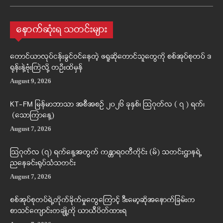
နောက်ဆုံးရ သတင်းများ
တောင်ယာလုပ်ငန်းခွင်ဝင်နေတဲ့ ဖရူဆိုတောင်သူတွေကို စစ်အုပ်စုတပ် ဒ
ရုန်းနဲ့ဗုံးကြဲလို့ တဦးထိမှန်
August 9, 2026
KT-FM မြန်မာဘာသာ အစီအစဉ် ၂၀၂၆ ခုနှစ်၊ ဩဂုတ်လ ( ၇ ) ရက်၊
(သောကြာနေ့)
August 7, 2026
ဩဂုတ်လ (၇) ရက်နေ့အတွက် ကန္တာရဝတီတိုင်း (မ်) သတင်းဌာနရဲ့
ညနေခင်းရုပ်သံသတင်း
August 7, 2026
စစ်အုပ်စုတပ်ရဲ့တိုက်ခိုက်မှုတွေကြောင့် ဒီးမော့ဆိုအနောက်ခြမ်းက
စာသင်ကျောင်းတချို့ကို ယာယီပိတ်ထားရ