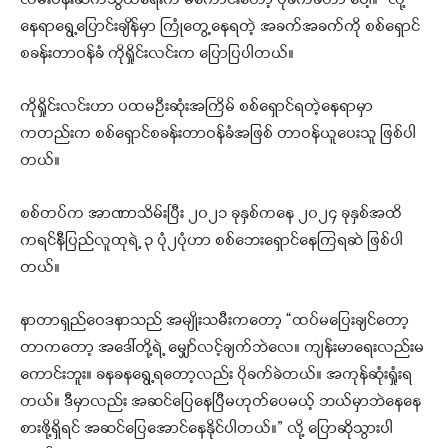
နေရာရွေ့ပြောင်းချိန်မှာ ကြုံတွေ့နေရတဲ့ အခက်အခက်ကို စစ်ရှောင်
စခန်းတာဝန်ခံ ကိုရှိုင်းလင်းက ပြောပြပါတယ်။
ကိုရှိုင်းလင်းဟာ ပထမဦးဆုံးအကြိမ် စစ်ရှောင်ရတဲ့နေရာမှာ
ကတည်းက စစ်ရှောင်စခန်းတာဝန်ခံအဖြစ် တာဝန်ယူပေးသူ ဖြစ်ပါ
တယ်။
စစ်တပ်က အာဏာသိမ်းပြီး ၂၀၂၁ ခုနှစ်ကနေ ၂၀၂၄ ခုနှစ်အထိ
ကရင်နီပြည်လူထုရဲ့ ၃ ပုံ၂ပုံဟာ စစ်ဘေးရှောင်နေကြရဆဲ ဖြစ်ပါ
တယ်။
နာတာရှည်ဝေဒနာသည် အမျိုးသမီးကတော့ “ထပ်မပြေးချင်တော့
တာကတော့ အဒေါ်တို့ရဲ့ မျှော်လင့်ချက်ဘဲလေ။ ကျန်းမာရေးလည်းမ
ကောင်းဘူး။ ခနခနရွေ့ရတော့လည်း ပိုခက်ခဲတယ်။ အကုန်ဆုံးရှုံးရ
တယ်။ ဒီမှာလည်း အဆင်ပြေနေပြီမဟုတ်ပေမယ့် ဘယ်မှာဘဲနေနေ
စားဖို့ရှိရင် အဆင်ပြေအောင်နေနိုင်ပါတယ်။” လို့ ပြောဆိုသွားပါ