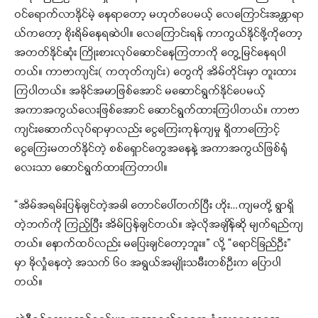
ဝင်ရောက်လာနိုင်မဲ့ နေရာတော့ မဟုတ်ပေမယ့် လေကြောင်းအန္တာရာ
ယ်ကတော့ စိုးရိမ်နေရဆဲပါ။ လေကြောင်းရန် ကာကွယ်နိုင်ဖို့ကိုတော့
အတတ်နိုင်ဆုံး ကြိုးစားလုပ်ဆောင်နေကြတာကို တွေ့မြင်နေရပါ
တယ်။ ကာဗာကျင်း( ကတုတ်ကျင်း) တွေကို အိမ်တိုင်းမှာ တူးထား
ကြပါတယ်။ အခိုင်အမာဖြစ်အောင် မဆောင်ရွက်နိုင်ပေမယ့်
အကာအကွယ်လေးဖြစ်အောင် ဆောင်ရွက်ထားကြပါတယ်။ ကာဗာ
ကျင်းဆောက်လုပ်ရာမှာလည်း ငွေကြေးကုန်ကျမှု ရှိတာကြောင့်
ငွေကြေးမတတ်နိုင်တဲ့ စစ်ရှောင်တွေအနေနဲ့ အကာအကွယ်ဖြစ်ရုံ
လေးသာ ဆောင်ရွက်ထားကြတာပါ။
“အိမ်အရမ်းပြန်ချင်တဲ့အခါ တောင်ပေါ်တက်ပြီး ဟိုး…ကျမတို့ ရွာရှိ
တဲ့ဘက်ကို ကြည့်ပြီး အိမ်ပြန်ချင်တယ်။ အဲ့လိုအချိန်ဆို မျက်ရည်ကျ
တယ်။ နောက်ထပ်လည်း မပြေးချင်တော့ဘူး။” လို့ “ရောင်ခြည်ဦး”
မှာ ခိုလှုံနေတဲ့ အသက် ၆၀ အရွယ်အမျိုးသမီးတစ်ဦးက ပြောပါ
တယ်။