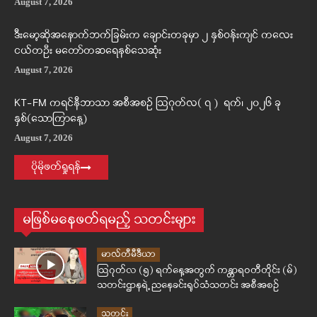
August 7, 2026
ဒီးမော့ဆိုအနောက်ဘက်ခြမ်းက ချောင်းတခုမှာ ၂ နှစ်ဝန်းကျင် ကလေး
ငယ်တဦး မတော်တဆရေနစ်သေဆုံး
August 7, 2026
KT-FM ကရင်နီဘာသာ အစီအစဉ် ဩဂုတ်လ( ၇ ) ရက်၊ ၂၀၂၆ ခု
နှစ်(သောကြာနေ့)
August 7, 2026
ပိုမိုဖတ်ရှုရန်
မဖြစ်မနေဖတ်ရမည့် သတင်းများ
မာလ်တီမီဒီယာ
ဩဂုတ်လ (၅) ရက်နေ့အတွက် ကန္တာရဝတီတိုင်း (မ်)
သတင်းဌာနရဲ့ ညနေခင်းရုပ်သံသတင်း အစီအစဉ်
သတင်း