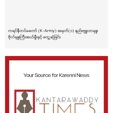
ကရင်နီတပ်မတော် (K-Army) အမှတ်(၁) နည်းဗျူဟာမှူး
ဗိုလ်မှူးကြီးအယ်မွီးနှင့် တွေ့ဆုံခြင်း