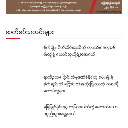
ဆက်စပ်သတင်းများ
စိုက်ပျိုး၊ ရိတ်သိမ်းရာသီကို တားဆီးနေတဲ့စစ်
မီးလျှံနဲ့ တောင်သူတို့ရဲ့အနာဂတ်
ရာသီဥတုပြောင်းလဲမှုဒဏ်ခံနိုင်တဲ့ စပါးမျိုးနဲ့
စိုက်နည်းကို ပြောင်းလဲအသုံးပြုလာတဲ့ ကရင်နီ
တောင်သူများ
မြေမြှုပ်မိုင်းနှင့် တခြားပေါက်ကွဲစေတတ်သော
ပစ္စည်းများအန္တရာယ်