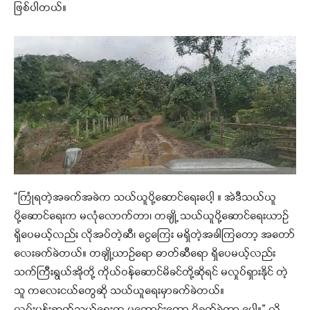
ဖြစ်ပါတယ်။
“ကြုံရတဲ့အခက်အခဲက သယ်ယူပို့ဆောင်ရေးပေါ့ ။ အဲဒီသယ်ယူ
ပို့ဆောင်ရေးက မလုံလောက်တာ၊ တချို့ သယ်ယူပို့ဆောင်ရေးယာဉ်
ရှိပေမယ့်လည်း လိုအပ်တဲ့ဆီ၊ ငွေကြေး မရှိတဲ့အခါကြတော့ အတော်
လေးခက်ခဲတယ်။ တချို့ယာဉ်ရော ဓာတ်ဆီရော ရှိပေမယ့်လည်း
သက်ကြီးရွယ်အိုတို့ ကိုယ်ဝန်ဆောင်မိခင်တို့ဆိုရင် မလှုပ်ရှားနိုင် တဲ့
သူ ကလေးငယ်တွေဆို သယ်ယူရေးမှာခက်ခဲတယ်။
လမ်းပန်းဆက်သွယ်ရေးက မကောင်းတော့ ပိုခက်ခဲတာ ပေါ့။” လို့