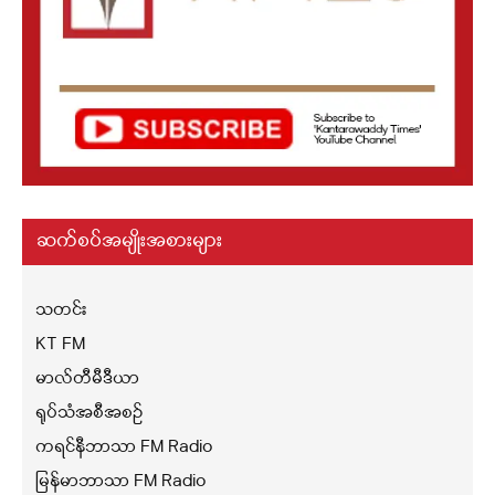
ဆက်စပ်အမျိုးအစားများ
သတင်း
KT FM
မာလ်တီမီဒီယာ
ရုပ်သံအစီအစဉ်
ကရင်နီဘာသာ FM Radio
မြန်မာဘာသာ FM Radio