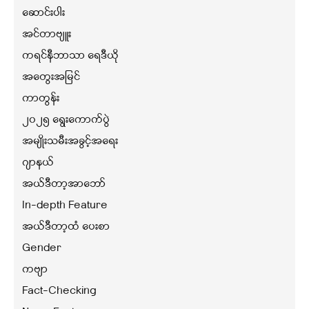
ဆောင်းပါး
အင်တာဗျူး
ကရင်နီဘာသာ ရေဒီယို
အတွေးအမြင်
ကာတွန်း
၂၀၂၅ ရွေးကောက်ပွဲ
အမျိုးသမီးအခွင့်အရေး
ဂျာနယ်
အယ်ဒီတာ့အာဘော်
In-depth Feature
အယ်ဒီတာ့ထံ ပေးစာ
Gender
ကဗျာ
Fact-Checking