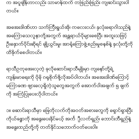
က အပူချိန်ဟာလည်း သာမာန်ထက် တဖြည်းဖြည်း ကျဆင်းသွားပါ
တယ်။
အအေးဒါဏ်ဟာ သက်ကြီးရွယ်အို၊ ကလေးငယ်၊ နှလုံးရောဂါသည်နဲ့
အကြောသေလူနာတို့အတွက် အန္တရာယ်ပိုများစေပြီး အထူးသဖြင့်
ဦးနှောက်ပိုင်းဆိုရင် ချို့ယွင်းမှု၊ အာရုံကြောဖွဲ့စည်းမှုစနစ်နဲ့ နှလုံးတို့ကို
ထိခိုက်စေပါတယ်။
ရာသီဥတုအေးလှတဲ့ ခုလိုဆောင်းရာသီမျိုးမှာ ကျနော်တို့ရဲ့
ကျန်းမာရေးကို ပိုမို ဂရုစိုက်ဖို့လိုအပ်ပါတယ်။ အအေးဒါဏ်ကြောင့်
မကြာခဏ ဖျားလေ့ရှိတဲ့သူတွေအတွက် အောက်ပါအချက် ၅ ချက်
ကို အကြံပြုပေးလိုပါတယ်။
၁။ ဆောင်းရာသီမှာ ခြေတိုလက်တိုအဝတ်အစားတွေကို ရှောင်ရှားပြီး
ကိုယ်ခန္ဓာကို အနွေးပေးနိုင်မယ့် အင်္က ျီလက်ရှည်၊ ဘောင်းဘီရှည်နဲ့
အနွေးထည်တို့ကို တတ်နိုင်သဘောက်ဝတ်ပေးပါ။