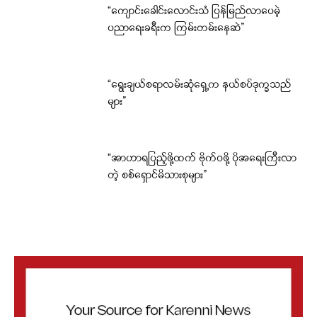
“ကျောင်းခေါင်းလောင်းသံ ပြန်မြည်လာပေမဲ့
ပညာရေးခရီးက ကြမ်းတမ်းနေဆဲ”
“ရွေးချယ်စရာလမ်းဆုံရှေ့က နယ်စပ်ဒုက္ခသည်
များ”
“အာဟာရပြည့်ဖို့ထက် ဗိုက်ဝဖို့ ပိုအရေးကြီးလာ
တဲ့ စစ်ရှောင်မိသားစုများ”