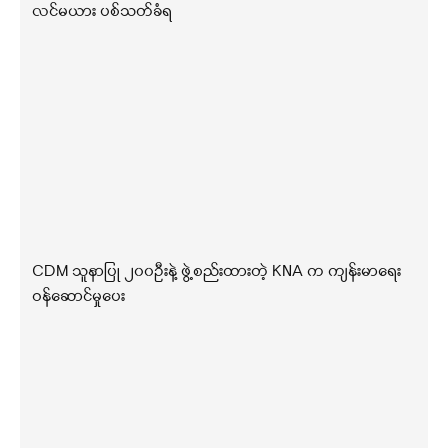
လင်မယား ပစ်သတ်ခံရ
CDM သူနာပြု ၂၀၀ဦးနဲ့ ဖွဲ့စည်းထားတဲ့ KNA က ကျန်းမာရေး
ဝန်ဆောင်မှုပေး