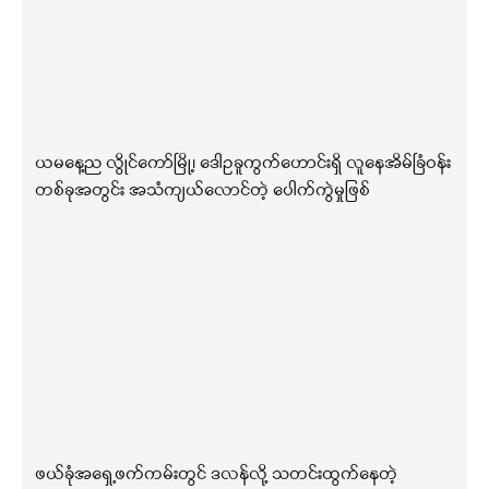
ယမနေ့ည လွိုင်ကော်မြို့၊ ဒေါဥခူကွက်ဟောင်းရှိ လူနေအိမ်ခြံဝန်း
တစ်ခုအတွင်း အသံကျယ်လောင်တဲ့ ပေါက်ကွဲမှုဖြစ်
ဖယ်ခုံအရှေ့ဖက်ကမ်းတွင် ဒလန်လို့ သတင်းထွက်နေတဲ့