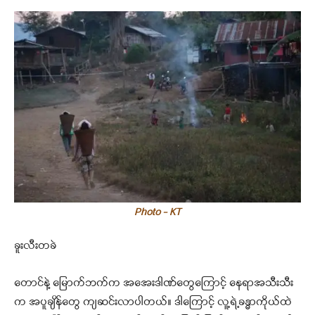
Photo - KT
ခူးလီးတခဲ
တောင်နဲ့ မြောက်ဘက်က အအေးဒါဏ်တွေကြောင့် နေရာအသီးသီး
က အပူချိန်တွေ ကျဆင်းလာပါတယ်။ ဒါကြောင့် လူ့ရဲ့ခန္ဓာကိုယ်ထဲ