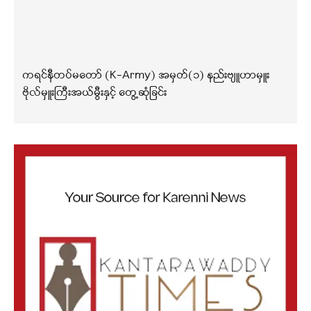
ကရင်နီတပ်မတော် (K-Army) အမှတ်(၁) နည်းဗျူဟာမှူး
ဗိုလ်မှူးကြီးအယ်မွီးနှင့် တွေ့ဆုံခြင်း