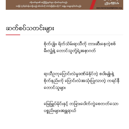
ဆက်စပ်သတင်းများ
စိုက်ပျိုး၊ ရိတ်သိမ်းရာသီကို တားဆီးနေတဲ့စစ်
မီးလျှံနဲ့ တောင်သူတို့ရဲ့အနာဂတ်
ရာသီဥတုပြောင်းလဲမှုဒဏ်ခံနိုင်တဲ့ စပါးမျိုးနဲ့
စိုက်နည်းကို ပြောင်းလဲအသုံးပြုလာတဲ့ ကရင်နီ
တောင်သူများ
မြေမြှုပ်မိုင်းနှင့် တခြားပေါက်ကွဲစေတတ်သော
ပစ္စည်းများအန္တရာယ်