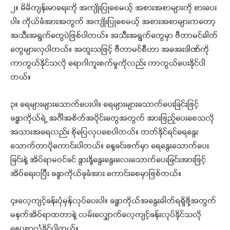
၂။ မိမိကျန်းမာရေးကို အကျိုးပြုစေမယ့် အစားအစာများကို စားပေး
ပါ။ ကိုယ်ခံအားအတွက် အကျိုးပြုစေမယ့် အစားအစာများကတော့
အသီးအရွက်တွေပဲဖြစ်ပါတယ်။ အသီးအရွက်တွေမှာ ဗီတာမင်ဓါတ်
တွေများလှပါတယ်။ အထူးသဖြင့် ဗီတာမင်စီဟာ အအေးဒါဏ်ကို
ကာကွယ်နိုင်သလို ရောဂါကူးစက်မှုကိုလည်း ကာကွယ်ပေးနိုင်ပါ
တယ်။
၃။ ရေများများသောက်ပေးပါ။ ရေများများသောက်ပေးခြင်းဖြင့်
ခန္ဓာကိုယ်ရဲ့ အင်္ဂါအစိတ်အပိုင်းတွေအတွက် အားဖြည့်ပေးစေသလို
အသားအရေလည်း စိုပြေလှပစေပါတယ်။ တတ်နိုင်ရင်ရေနွေး
သောက်တာပိုကောင်းပါတယ်။ နေ့ခင်းဖက်မှာ ရေနွေးသောက်ပေး
ခြင်းနဲ့ အိပ်ရာမဝင်ခင် နွားနို့နွေးနွေးလေးသောက်ပေးခြင်းအားဖြင့်
အိပ်ရေးဝပြီး ခန္ဒာကိုယ်ခုခံအား ကောင်းစေမှာဖြစ်တယ်။
၄။လေ့ကျင့်ခန်းပုံမှန်လုပ်ပေးပါ။ ခန္ဓာကိုယ်အနွေးဓါတ်ရရှိဖို့အတွက်
မနက်အိပ်ရာထတာနဲ့ လမ်းလျှောက်လေ့ကျင့်ခန်းလုပ်နိုင်သလို
နေပူစာလှုံနိုင်ပါတယ်။