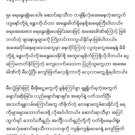
၅။ ရေနွေးချိုးပေးပါ။ ဆောင်းရာသီက တချိန်လုံးအေးနေတဲ့အတွက်
ကျနော်တို့ရဲ့ ခန္ဓာကိုယ်ဟာ အနွေးဓါတ်ရှိနေဖို့အရေးကြီးပါတယ်။
ရေအေးအစား ရေနွေးချိုးပေးခြင်းအားဖြင့် အအေးဒါဏ်ကြောင့် ဖြစ်
တတ်တဲ့ ဖျားနာမှုများကို ကြိုတင်ကာကွယ်နိုင်မှာဖြစ်ပါတယ်။
အအေးပိုင်းနေရာဒေသတွေမှာ နေထိုင်ကြတဲ့ လူထုတွေအနေနဲ့ မိမိ
တို့ရဲ့ ခန္ဓာကိုယ်ကိုအနွေးပေးနိုင်ဖို့ အထူးဂရုစိုက်ကြဖို့လိုပါတယ်။ ငွေ
ကြေမတတ်နိုင်ကြတဲ့ ကျေးလက်ဒေသက ပြည်သူတွေဟာ အအေး
ဓါဏ်ကို မီးလှုံပြီး ကျော်ဖြတ်လေ့ရှိတာကို လေ့လာတွေ့ရှိရပါတယ်။
မီးလှုံခြင်းဖြင့် မီးခိုးငွေ့တွေကို မွန်းကြပ်စွာ ရှူရှိုက်ရတဲ့အတွက်
ချောင်းဆိုးခြင်း၊ လည်ချောင်းနာချင်း၊ အဆုပ်နဲ့ ပတ်သက်ပြီး
အသက်ရှူလမ်းကြောင်းတွေ ထိခိုက်တဲ့ ဝေဒနာတွေခံစားနိုင်လို့ ရေ
ကိုများများသောက်ပေးဖို့ လိုအပ်ပါတယ်။ ဆောင်းရာသီမှာ အပြင်
ထွက်ရင် ဘောင်းဘီရှည်၊ အင်္ကျီလက်ရှည်တို့ကို ဝတ်ဖို့မမေ့ပါနဲ့။
အားလုံးဆောင်းရာသီကာလတခုကို ကျန်းကျန်းမာမာနဲ့ ကျော်ဖြတ်