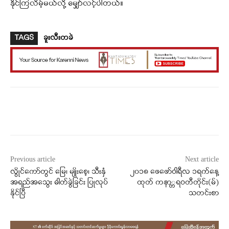
နိုင်ကြလိမ့်မယ်လို့ မျှော်လင့်ပါတယ်။
TAGS
ခူးလီးတခဲ
Facebook
X
WhatsApp
Previous article
Next article
လွိုင်ကော်တွင် မြေ၊ မျိုးစေ့၊ သီးနှံ
၂၀၁၈ ဖေဖော်ဝါရီလ ၁ရက်နေ့
အရည်အသွေး ဓါတ်ခွဲခြင်း ပြုလုပ်
ထုတ် ကနာ္တရဝတီတိုင်း(မ်)
နိုင်ပြီ
သတင်းစာ