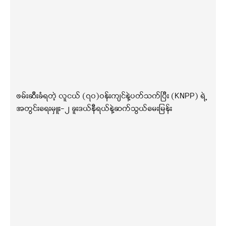
ဖမ်းဆီးခံရတဲ့ လူငယ် (၇၀)ဝန်းကျင်နဲ့ပတ်သက်ပြီး (KNPP) ရဲ့
အတွင်းရေးမှူး-၂ ခူးဒယ်နီရယ်နဲ့ဆက်သွယ်မေးမြန်း