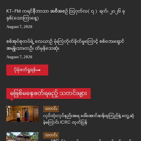
KT-FM ကရင်နီဘာသာ အစီအစဉ် ဩဂုတ်လ( ၇ ) ရက်၊ ၂၀၂၆ ခု
နှစ်(သောကြာနေ့)
August 7, 2026
စစ်အုပ်စုတပ်ရဲ့ လေယာဉ် ဗုံးကြဲတိုက်ခိုက်မှုကြောင့် စစ်ဘေးရှောင်
အမျိုးသားတဦး ထိမှန်သေဆုံး
August 7, 2026
ပိုမိုဖတ်ရှုရန်
မဖြစ်မနေဖတ်ရမည့် သတင်းများ
သတင်း
လုပ်ထုံးလုပ်နည်းအရ ဒေါ်အောင်ဆန်းစုကြည်နဲ့ တွေ့ဆုံ
ခဲ့ကြောင်း ICRC ထုတ်ပြန်
သတင်း