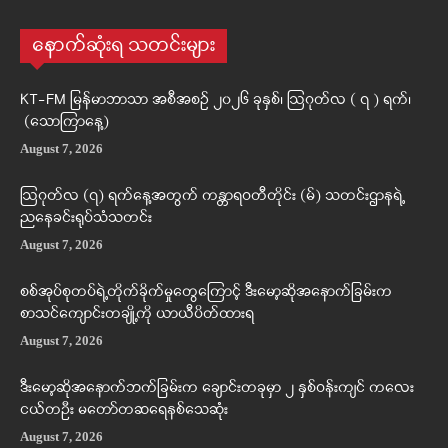
နောက်ဆုံးရ သတင်းများ
KT-FM မြန်မာဘာသာ အစီအစဉ် ၂၀၂၆ ခုနှစ်၊ ဩဂုတ်လ ( ၇ ) ရက်၊
(သောကြာနေ့)
August 7, 2026
ဩဂုတ်လ (၇) ရက်နေ့အတွက် ကန္တာရဝတီတိုင်း (မ်) သတင်းဌာနရဲ့
ညနေခင်းရုပ်သံသတင်း
August 7, 2026
စစ်အုပ်စုတပ်ရဲ့တိုက်ခိုက်မှုတွေကြောင့် ဒီးမော့ဆိုအနောက်ခြမ်းက
စာသင်ကျောင်းတချို့ကို ယာယီပိတ်ထားရ
August 7, 2026
ဒီးမော့ဆိုအနောက်ဘက်ခြမ်းက ချောင်းတခုမှာ ၂ နှစ်ဝန်းကျင် ကလေး
ငယ်တဦး မတော်တဆရေနစ်သေဆုံး
August 7, 2026