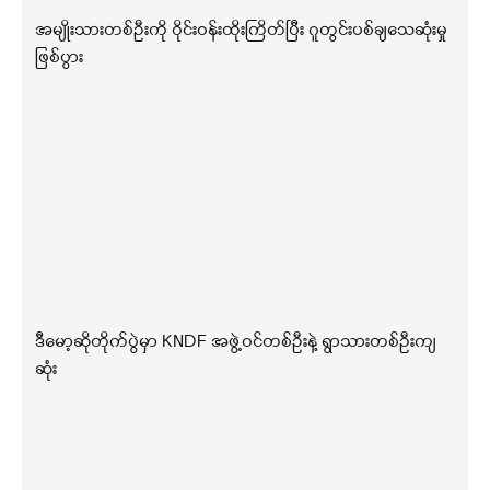
အမျိုးသားတစ်ဦးကို ဝိုင်းဝန်းထိုးကြိတ်ပြီး ဂူတွင်းပစ်ချသေဆုံးမှု
ဖြစ်ပွား
ဒီမော့ဆိုတိုက်ပွဲမှာ KNDF အဖွဲ့ဝင်တစ်ဦးနဲ့ ရွာသားတစ်ဦးကျ
ဆုံး