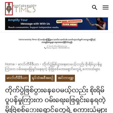
Home
မာလ်တီမီဒီယာ
တိုက်ပွဲဖြစ်ပွားနေပေမယ့်လည်း စိုးရိမ်ပူပန်မှု
ကြားက ၀မ်းရေးဖြေရှင်းနေရတဲ့ မိုးဗြဲစစ်ဘေးရှောင်တွေရဲ့ စကားသံများ
မာလ်တီမီဒီယာ
ရုပ်သံအစီအစဉ်
အင်တာဗျူး
တိုက်ပွဲဖြစ်ပွားနေပေမယ့်လည်း စိုးရိမ်
ပူပန်မှုကြားက ၀မ်းရေးဖြေရှင်းနေရတဲ့
မိုးဗြဲစစ်ဘေးရှောင်တွေရဲ့ စကားသံများ