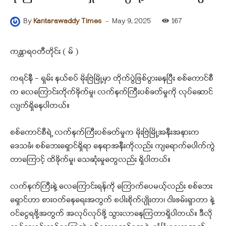
-
May 9, 2025
167
By
Kantarawaddy Times
ကန္တာရဝတီတိုင်း ( မ် )
ကရင်နီ – ရှမ်း နယ်စပ် မိုးဗြဲမြို့မှာ တိုက်ပွဲဖြစ်ပွားနေပြီး စစ်ကောင်စီ
က လေကြောင်းတိုက်ခိုက်မှု၊ လက်နက်ကြီးပစ်ခတ်မှုကို လုပ်ဆောင်
လျက်ရှိနေပါတယ်။
စစ်ကောင်စီရဲ့ လက်နက်ကြီးပစ်ခတ်မှုက မိုးဗြဲမြို့အနီးအနားက
ဒေသခံ၊ စစ်ဘေးရှောင်ရှိရာ နေရာအနီးကိုလည်း ကျရောက်ပေါက်ကွဲ
တာကြောင့် ထိခိုက်မှု၊ သေဆုံးမှုတွေလည်း ရှိပါတယ်။
လက်နက်ကြီးနဲ့ လေကြောင်းရန်ကို ကြောက်ပေမယ့်လည်း စစ်ဘေး
ရှောင်ဟာ စားဝတ်နေရေးအတွက် စပါးစိုက်ပျိုးတာ၊ ငါးဖမ်းရှာတာ နဲ့
ဝင်ငွေရဖို့အတွက် အလုပ်လုပ်ဖို့ သွားလာနေကြတာရှိပါတယ်။ ဒီလို