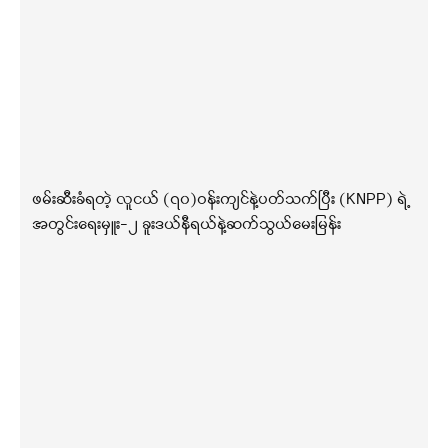
ဖမ်းဆီးခံရတဲ့ လူငယ် (၇၀)ဝန်းကျင်နဲ့ပတ်သက်ပြီး (KNPP) ရဲ့
အတွင်းရေးမှူး-၂ ခူးဒယ်နီရယ်နဲ့ဆက်သွယ်မေးမြန်း