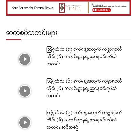
ဆက်စပ်သတင်းများ
ဩဂုတ်လ (၇) ရက်နေ့အတွက် ကန္တာရဝတီ
တိုင်း (မ်) သတင်းဌာနရဲ့ ညနေခင်းရုပ်သံ
သတင်း
ဩဂုတ်လ (၆) ရက်နေ့အတွက် ကန္တာရဝတီ
တိုင်း (မ်) သတင်းဌာနရဲ့ ညနေခင်းရုပ်သံ
သတင်း
ဩဂုတ်လ (၅) ရက်နေ့အတွက် ကန္တာရဝတီ
တိုင်း (မ်) သတင်းဌာနရဲ့ ညနေခင်းရုပ်သံ
သတင်း အစီအစဉ်