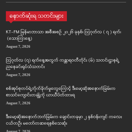
နောက်ဆုံးရ သတင်းများ
KT-FM မြန်မာဘာသာ အစီအစဉ် ၂၀၂၆ ခုနှစ်၊ ဩဂုတ်လ ( ၇ ) ရက်၊
(သောကြာနေ့)
August 7, 2026
ဩဂုတ်လ (၇) ရက်နေ့အတွက် ကန္တာရဝတီတိုင်း (မ်) သတင်းဌာနရဲ့
ညနေခင်းရုပ်သံသတင်း
August 7, 2026
စစ်အုပ်စုတပ်ရဲ့တိုက်ခိုက်မှုတွေကြောင့် ဒီးမော့ဆိုအနောက်ခြမ်းက
စာသင်ကျောင်းတချို့ကို ယာယီပိတ်ထားရ
August 7, 2026
ဒီးမော့ဆိုအနောက်ဘက်ခြမ်းက ချောင်းတခုမှာ ၂ နှစ်ဝန်းကျင် ကလေး
ငယ်တဦး မတော်တဆရေနစ်သေဆုံး
August 7, 2026