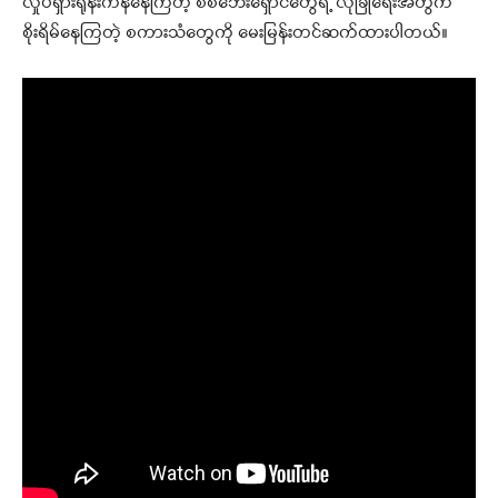
လှုပ်ရှားရုန်းကန်နေကြတဲ့ စစ်ဘေးရှောင်တွေရဲ့ လုံခြုံရေးအတွက်
စိုးရိမ်နေကြတဲ့ စကားသံတွေကို မေးမြန်းတင်ဆက်ထားပါတယ်။