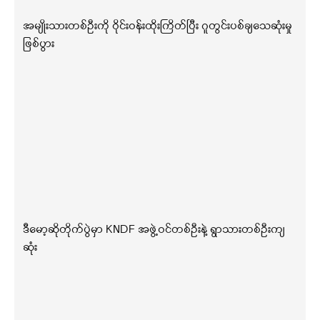
အမျိုးသားတစ်ဦးကို ဝိုင်းဝန်းထိုးကြိတ်ပြီး ဂူတွင်းပစ်ချသေဆုံးမှု
ဖြစ်ပွား
ဒီမော့ဆိုတိုက်ပွဲမှာ KNDF အဖွဲ့ဝင်တစ်ဦးနဲ့ ရွာသားတစ်ဦးကျ
ဆုံး