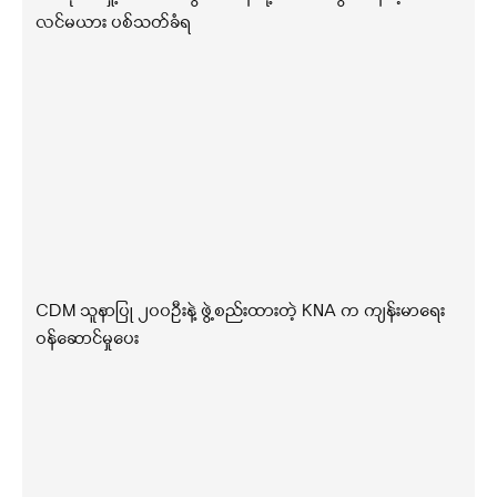
လင်မယား ပစ်သတ်ခံရ
CDM သူနာပြု ၂၀၀ဦးနဲ့ ဖွဲ့စည်းထားတဲ့ KNA က ကျန်းမာရေး
ဝန်ဆောင်မှုပေး