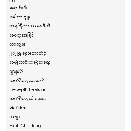
ဆောင်းပါး
အင်တာဗျူး
ကရင်နီဘာသာ ရေဒီယို
အတွေးအမြင်
ကာတွန်း
၂၀၂၅ ရွေးကောက်ပွဲ
အမျိုးသမီးအခွင့်အရေး
ဂျာနယ်
အယ်ဒီတာ့အာဘော်
In-depth Feature
အယ်ဒီတာ့ထံ ပေးစာ
Gender
ကဗျာ
Fact-Checking