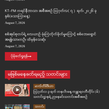
KT-FM ကရင်နီဘာသာ အစီအစဉ် ဩဂုတ်လ( ၇ ) ရက်၊ ၂၀၂၆ ခု
နှစ်(သောကြာနေ့)
August 7, 2026
စစ်အုပ်စုတပ်ရဲ့ လေယာဉ် ဗုံးကြဲတိုက်ခိုက်မှုကြောင့် စစ်ဘေးရှောင်
အမျိုးသားတဦး ထိမှန်သေဆုံး
August 7, 2026
ပိုမိုဖတ်ရှုရန်
မဖြစ်မနေဖတ်ရမည့် သတင်းများ
မာလ်တီမီဒီယာ
ဩဂုတ်လ ၃ ရက် တနင်္လာနေ့ ကန္တာရဝတီတိုင်း (မ်)
သတင်းဌာနရဲ့ ညနေခင်းသတင်းအစီအစဉ်
သတင်း