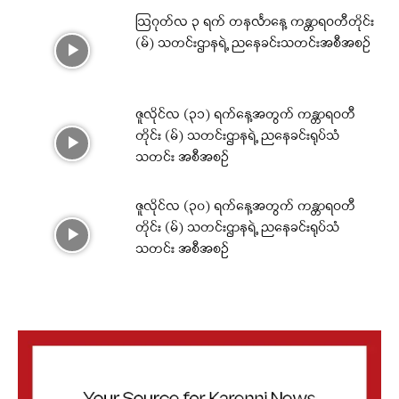
ဩဂုတ်လ ၃ ရက် တနင်္လာနေ့ ကန္တာရဝတီတိုင်း
(မ်) သတင်းဌာနရဲ့ ညနေခင်းသတင်းအစီအစဉ်
ဇူလိုင်လ (၃၁) ရက်နေ့အတွက် ကန္တာရဝတီ
တိုင်း (မ်) သတင်းဌာနရဲ့ ညနေခင်းရုပ်သံ
သတင်း အစီအစဉ်
ဇူလိုင်လ (၃၀) ရက်နေ့အတွက် ကန္တာရဝတီ
တိုင်း (မ်) သတင်းဌာနရဲ့ ညနေခင်းရုပ်သံ
သတင်း အစီအစဉ်