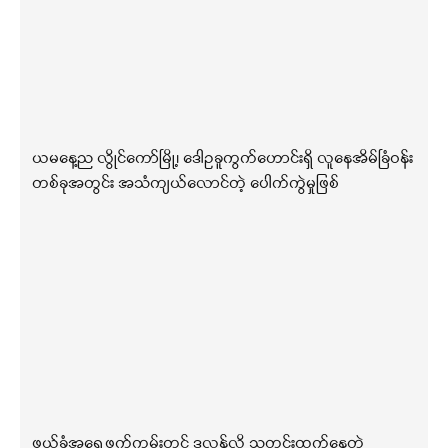
ယမနေ့ည လွိုင်ကော်မြို့၊ ဒေါဥခူကွက်ဟောင်းရှိ လူနေအိမ်ခြံဝန်း
တစ်ခုအတွင်း အသံကျယ်လောင်တဲ့ ပေါက်ကွဲမှုဖြစ်
ဖယ်ခုံအရှေ့ဖက်ကမ်းတွင် ဒလန်လို့ သတင်းထွက်နေတဲ့