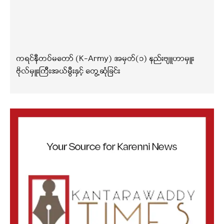
ကရင်နီတပ်မတော် (K-Army) အမှတ်(၁) နည်းဗျူဟာမှူး
ဗိုလ်မှူးကြီးအယ်မွီးနှင့် တွေ့ဆုံခြင်း