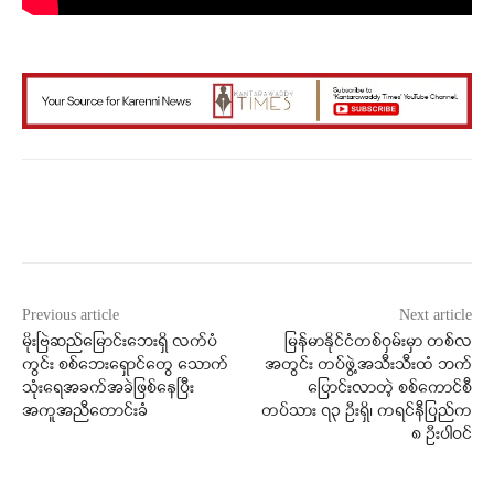
Facebook
X
WhatsApp
Previous article
Next article
မိုးဗြဲဆည်မြောင်းဘေးရှိ လက်ပံ
မြန်မာနိုင်ငံတစ်ဝှမ်းမှာ တစ်လ
ကွင်း စစ်ဘေးရှောင်တွေ သောက်
အတွင်း တပ်ဖွဲ့အသီးသီးထံ ဘက်
သုံးရေအခက်အခဲဖြစ်နေပြီး
ပြောင်းလာတဲ့ စစ်ကောင်စီ
အကူအညီတောင်းခံ
တပ်သား ၇၃ ဦးရှိ၊ ကရင်နီပြည်က
၈ ဦးပါဝင်