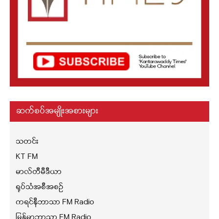
ဆက်စပ်အမျိုးအစားများ
သတင်း
KT FM
မာလ်တီမီဒီယာ
ရုပ်သံအစီအစဉ်
ကရင်နီဘာသာ FM Radio
မြန်မာဘာသာ FM Radio