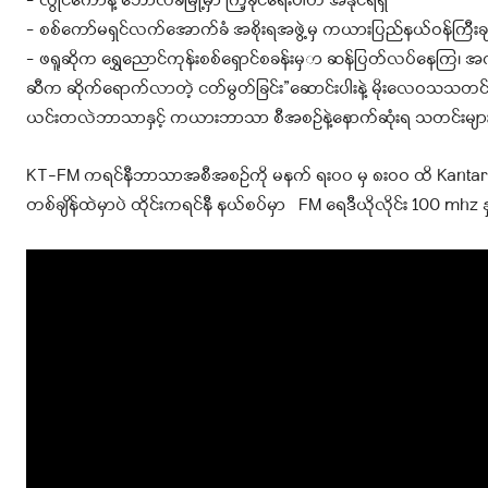
– လွိုင်ကော်နဲ့ ဘောလခဲမြို့မှာ ကြံ့ခိုင်ရေးပါတီ အနိုင်ရရှိ
– စစ်ကော်မရှင်လက်အောက်ခံ အစိုးရအဖွဲ့မှ ကယားပြည်နယ်ဝန်ကြီးချုပ်က
– ဖရူဆိုက ရွှေညောင်ကုန်းစစ်ရှောင်စခန်းမှ
ာ ဆန်ပြတ်လပ်နေကြ၊ အကူအည
ဆီက ဆိုက်ရောက်လာတဲ့ ငတ်မွတ်ခြင်း”ဆောင်းပါးနဲ့ မိုးလေဝသသတင်း၊ 
ယင်းတလဲဘာသာနှင့် ကယားဘာသာ စီအစဉ်နဲ့နောက်ဆုံးရ သတင်းများ
KT-FM ကရင်နီဘာသာအစီအစဉ်ကို မနက် ရး၀၀ မှ ၈းဝဝ ထိ Kantarawa
တစ်ချိန်ထဲမှာပဲ ထိုင်းကရင်နီ နယ်စပ်မှာ FM ရေဒီယိုလိုင်း 100 mhz 