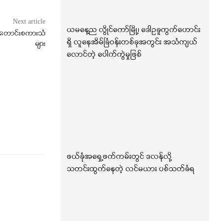
Next article
ယမနေ့ည လွိုင်ကော်မြို့၊ ဒေါဥခူကွက်ဟောင်း
 ဆုတောင်းစကားသံ
ရှိ လူနေအိမ်ခြံဝန်းတစ်ခုအတွင်း အသံကျယ်
များ
လောင်တဲ့ ပေါက်ကွဲမှုဖြစ်
ဖယ်ခုံအရှေ့ဖက်ကမ်းတွင် ဒလန်လို့
သတင်းထွက်နေတဲ့ လင်မယား ပစ်သတ်ခံရ