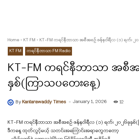
Home
KT FM
KT-FM ကရင်နီဘာသာ အစီအစဉ် ဇန်နဝါရီလ (၁) ရက်၊ ၂၀
KT FM
ကရင်နီဘာသာ FM Radio
KT-FM ကရင်နီဘာသာ အစီအစဉ
နှစ်(ကြာသပတေးနေ့)
-
January 1, 2026
By
Kantarawaddy Times
12
KT-FM ကရင်နီဘာသာ အစီအစဉ် ဇန်နဝါရီလ (၁) ရက်၊ ၂၀၂၆ခုနှစ
ဒီကနေ့ ထုတ်လွင့်မယ့် သတင်းအကြောင်းအရာတွေကတော့