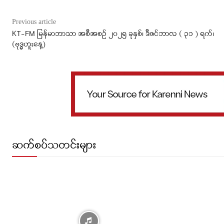
Previous article
KT-FM မြန်မာဘာသာ အစီအစဉ် ၂၀၂၅ ခုနှစ်၊ ဒီဇင်ဘာလ ( ၃၁ ) ရက်၊
(ဗုဒ္ဓဟူးနေ့)
ဆက်စပ်သတင်းများ