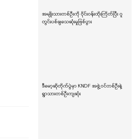
အမျိုးသားတစ်ဦးကို ဝိုင်းဝန်းထိုးကြိတ်ပြီး ဂူ
တွင်းပစ်ချသေဆုံးမှုဖြစ်ပွား
ဒီမော့ဆိုတိုက်ပွဲမှာ KNDF အဖွဲ့ဝင်တစ်ဦးနဲ့
ရွာသားတစ်ဦးကျဆုံး