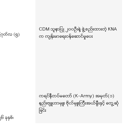
CDM သူနာပြု ၂၀၀ဦးနဲ့ ဖွဲ့စည်းထားတဲ့ KNA
ဂုတ်လ (၅)
က ကျန်းမာရေးဝန်ဆောင်မှုပေး
ကရင်နီတပ်မတော် (K-Army) အမှတ်(၁)
နည်းဗျူဟာမှူး ဗိုလ်မှူးကြီးအယ်မွီးနှင့် တွေ့ဆုံ
ခြင်း
ခုနှစ်၊