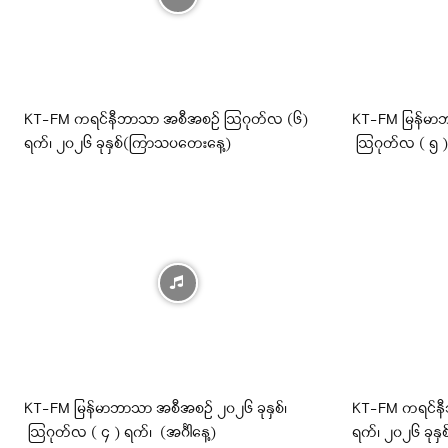
KT-FM ကရင်နီဘာသာ အစီအစဉ် ဩဂုတ်လ (၆)
KT-FM မြန်မာဘ
ရက်၊ ၂၀၂၆ ခုနှစ်(ကြာသပတေးနေ့)
ဩဂုတ်လ ( ၅ ) ရ
KT-FM မြန်မာဘာသာ အစီအစဉ် ၂၀၂၆ ခုနှစ်၊
KT-FM ကရင်နီ
ဩဂုတ်လ ( ၄ ) ရက်၊ (အင်္ဂါနေ့)
ရက်၊ ၂၀၂၆ ခုနှစ်