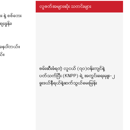
လူဖတ်အများဆုံး သတင်းများ
 နဲ့ စစ်ဘေး
ှုန်း၊
ေးနေပါတယ်
။
ယ်။
ဖမ်းဆီးခံရတဲ့ လူငယ် (၇၀)ဝန်းကျင်နဲ့
ပတ်သက်ပြီး (KNPP) ရဲ့ အတွင်းရေးမှူး-၂
ခူးဒယ်နီရယ်နဲ့ဆက်သွယ်မေးမြန်း