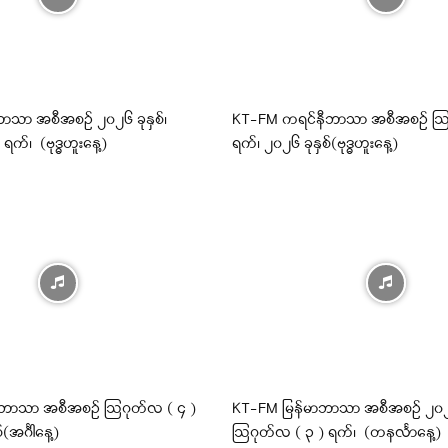
ာသာ အစီအစဉ် ၂၀၂၆ ခုနှစ်၊
KT-FM ကရင်နီဘာသာ အစီအစဉ် ဩ
က်၊ (ဗုဒ္ဓဟူးနေ့)
ရက်၊ ၂၀၂၆ ခုနှစ်(ဗုဒ္ဓဟူးနေ့)
ဘာသာ အစီအစဉ် ဩဂုတ်လ ( ၄ )
KT-FM မြန်မာဘာသာ အစီအစဉ် ၂၀၂၆ 
(အင်္ဂါနေ့)
ဩဂုတ်လ ( ၃ ) ရက်၊ (တနင်္လာနေ့)