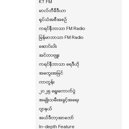
KT FM
မာလ်တီမီဒီယာ
ရုပ်သံအစီအစဉ်
ကရင်နီဘာသာ FM Radio
မြန်မာဘာသာ FM Radio
ဆောင်းပါး
အင်တာဗျူး
ကရင်နီဘာသာ ရေဒီယို
အတွေးအမြင်
ကာတွန်း
၂၀၂၅ ရွေးကောက်ပွဲ
အမျိုးသမီးအခွင့်အရေး
ဂျာနယ်
အယ်ဒီတာ့အာဘော်
In-depth Feature