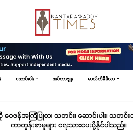
G
ဆောင်းပါး
အင်တာဗျူး
မာလ်တီမီဒီယာ