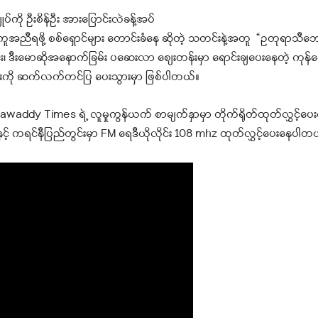
ို ဦးစိန်ဦး အားပြောင်းလဲခန့်အပ်
ီရဖို့ စစ်ရှောင်များ တောင်းခံနေ ဆိုတဲ့ သတင်းနဲ့အတူ “ဥတုရာသီဘေး
ဒီးမောဆိုအနောက်ခြမ်း ပဆေးလာ စျေးတန်းမှာ ရောင်းချပေးနေတဲ့ ကုန်စျေးန
ကို ဆက်လက်တင်ပြ ပေးသွားမှာ ဖြစ်ပါတယ်။
ddy Times ရဲ့ လူမှုကွန်ယက် စာမျက်နှာမှာ တိုက်ရိုတ်ထုတ်လွှင့်ပ
နှင့် ကရင်နီပြည်တွင်းမှာ FM ရေဒီယိုလိုင်း 108 mhz ထုတ်လွှင့်ပေးနေပါတ