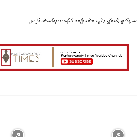
၂၀၂၆ နှစ်သစ်မှာ ကရင်နီ အမျိုးသမီးတွေရဲ့မျှော်လင့်ချက်နဲ့