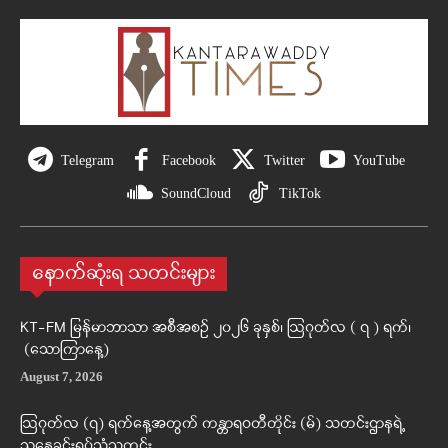
Telegram
Facebook
Twitter
YouTube
SoundCloud
TikTok
နောက်ဆုံးရ သတင်းများ
KT-FM မြန်မာဘာသာ အစီအစဉ် ၂၀၂၆ ခုနှစ်၊ ဩဂုတ်လ ( ၇ ) ရက်၊
(သောကြာနေ့)
August 7, 2026
ဩဂုတ်လ (၇) ရက်နေ့အတွက် ကန္တာရဝတီတိုင်း (မ်) သတင်းဌာနရဲ့
ညနေခင်းရုပ်သံသတင်း