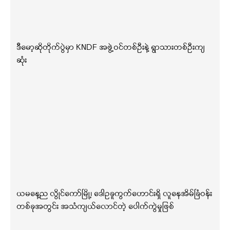
ဒီမော့ဆိုတိုက်ပွဲမှာ KNDF အဖွဲ့ဝင်တစ်ဦးနဲ့ ရွာသားတစ်ဦးကျ
ဆုံး
ယမနေ့ည လွိုင်ကော်မြို့၊ ဒေါဥခူကွက်ဟောင်းရှိ လူနေအိမ်ခြံဝန်း
တစ်ခုအတွင်း အသံကျယ်လောင်တဲ့ ပေါက်ကွဲမှုဖြစ်