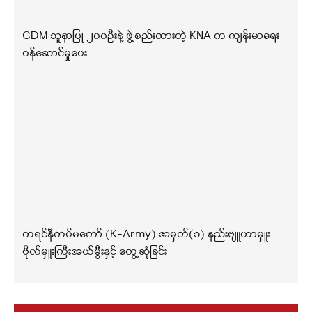
CDM သူနာပြု ၂၀၀ဦးနဲ့ ဖွဲ့စည်းထားတဲ့ KNA က ကျန်းမာရေး
ဝန်ဆောင်မှုပေး
ကရင်နီတပ်မတော် (K-Army) အမှတ်(၁) နည်းဗျူဟာမှူး
ဗိုလ်မှူးကြီးအယ်မွီးနှင့် တွေ့ဆုံခြင်း