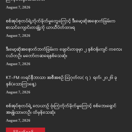
August 7, 2026
စစ်အုပ်စုတပ်ရဲ့တိုက်ခိုက်မှုတွေကြောင့် ဒီးမော့ဆိုအနောက်ခြမ်းက
စာသင်ကျောင်းတချို့ကို ယာယီပိတ်ထားရ
August 7, 2026
ဒီးမော့ဆိုအနောက်ဘက်ခြမ်းက ချောင်းတခုမှာ ၂ နှစ်ဝန်းကျင် ကလေး
ငယ်တဦး မတော်တဆရေနစ်သေဆုံး
August 7, 2026
KT-FM ကရင်နီဘာသာ အစီအစဉ် ဩဂုတ်လ( ၇ ) ရက်၊ ၂၀၂၆ ခု
နှစ်(သောကြာနေ့)
August 7, 2026
စစ်အုပ်စုတပ်ရဲ့ လေယာဉ် ဗုံးကြဲတိုက်ခိုက်မှုကြောင့် စစ်ဘေးရှောင်
အမျိုးသားတဦး ထိမှန်သေဆုံး
August 7, 2026