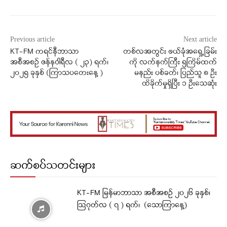
Previous article
Next article
KT-FM ကရင်နီဘာသာ
တစ်လအတွင်း ဖယ်ခုံအရှေ့ခြမ်း
အစီအစဉ် ဇန်နဝါရီလ ( ၂၃) ရက်၊
ကို လက်နက်ကြီး ၅ကြိမ်ထက်
၂၀၂၅ ခုနှစ် (ကြာသပတေးနေ့ )
မနည်း ပစ်ခတ်၊ ပြည်သူ ၈ ဦး
ထိခိုက်မှုရှိပြီး ၁ ဦးသေဆုံး
ဆက်စပ်သတင်းများ
KT-FM မြန်မာဘာသာ အစီအစဉ် ၂၀၂၆ ခုနှစ်၊
ဩဂုတ်လ ( ၇ ) ရက်၊ (သောကြာနေ့)