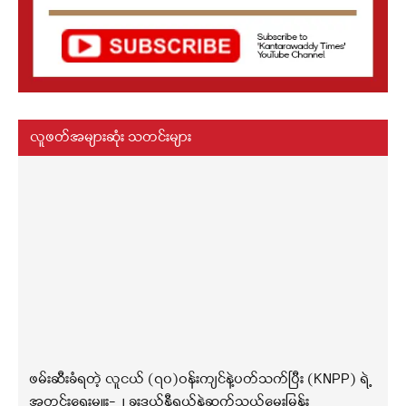
လူဖတ်အများဆုံး သတင်းများ
ဖမ်းဆီးခံရတဲ့ လူငယ် (၇၀)ဝန်းကျင်နဲ့ပတ်သက်ပြီး (KNPP) ရဲ့
အတွင်းရေးမှူး-၂ ခူးဒယ်နီရယ်နဲ့ဆက်သွယ်မေးမြန်း