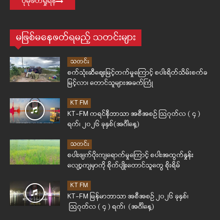
ပိုမိုဖတ်ရှုရန်
မဖြစ်မနေဖတ်ရမည့် သတင်းများ
သတင်း
စက်သုံးဆီဈေးမြင့်တက်မှုကြောင့် စပါးရိတ်သိမ်းစက်ခ
မြင့်လာ၊ တောင်သူများအခက်ကြုံ
KT FM
KT-FM ကရင်နီဘာသာ အစီအစဉ် ဩဂုတ်လ ( ၄ )
ရက်၊ ၂၀၂၆ ခုနှစ်(အင်္ဂါနေ့)
သတင်း
စပါးဖျက်ပိုးကျရောက်မှုကြောင့် စပါးအထွက်နှုန်း
လျော့ကျမှာကို စိုက်ပျိုးတောင်သူတွေ စိုးရိမ်
KT FM
KT-FM မြန်မာဘာသာ အစီအစဉ် ၂၀၂၆ ခုနှစ်၊
ဩဂုတ်လ ( ၄ ) ရက်၊ (အင်္ဂါနေ့)