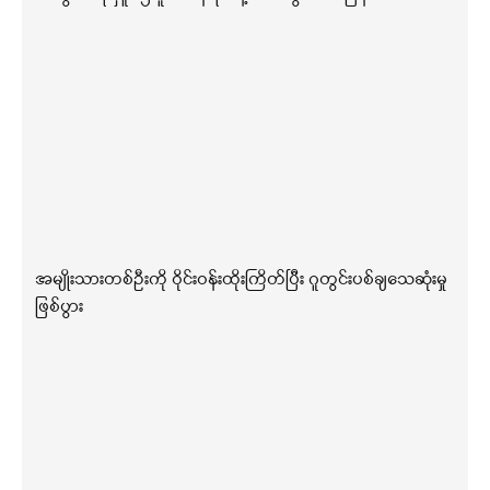
အမျိုးသားတစ်ဦးကို ဝိုင်းဝန်းထိုးကြိတ်ပြီး ဂူတွင်းပစ်ချသေဆုံးမှု
ဖြစ်ပွား