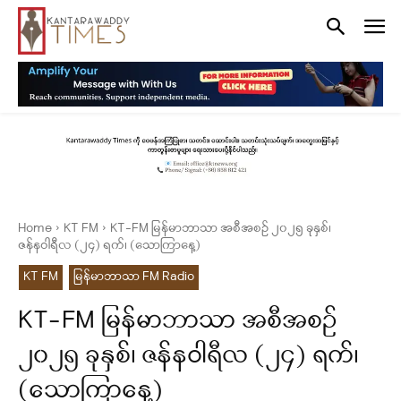
Home
KT FM
KT-FM မြန်မာဘာသာ အစီအစဉ် ၂၀၂၅ ခုနှစ်၊
ဇန်နဝါရီလ (၂၄) ရက်၊ (သောကြာနေ့)
KT FM
မြန်မာဘာသာ FM Radio
KT-FM မြန်မာဘာသာ အစီအစဉ်
၂၀၂၅ ခုနှစ်၊ ဇန်နဝါရီလ (၂၄) ရက်၊
(သောကြာနေ့)