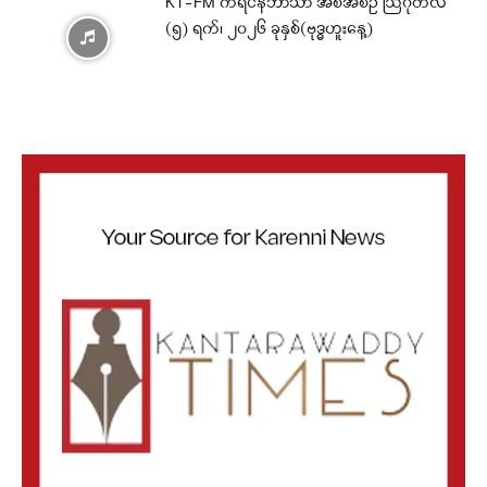
KT-FM ကရင်နီဘာသာ အစီအစဉ် ဩဂုတ်လ
(၅) ရက်၊ ၂၀၂၆ ခုနှစ်(ဗုဒ္ဓဟူးနေ့)