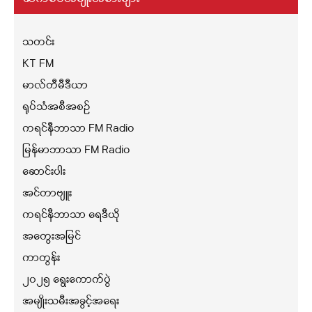
သတင်း
KT FM
မာလ်တီမီဒီယာ
ရုပ်သံအစီအစဉ်
ကရင်နီဘာသာ FM Radio
မြန်မာဘာသာ FM Radio
ဆောင်းပါး
အင်တာဗျူး
ကရင်နီဘာသာ ရေဒီယို
အတွေးအမြင်
ကာတွန်း
၂၀၂၅ ရွေးကောက်ပွဲ
အမျိုးသမီးအခွင့်အရေး