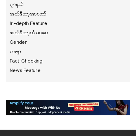
ဂျာနယ်
အယ်ဒီတာ့အာဘော်
In-depth Feature
အယ်ဒီတာ့ထံ ပေးစာ
Gender
ကဗျာ
Fact-Checking
News Feature