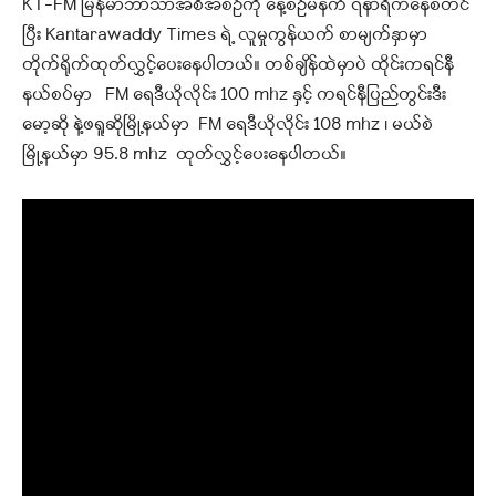
KT-FM မြန်မာဘာသာအစီအစဉ်ကို နေ့စဉ်မနက် ၇နာရီကနေစတင်
ပြီး Kantarawaddy Times ရဲ့ လူမှုကွန်ယက် စာမျက်နှာမှာ
တိုက်ရိုက်ထုတ်လွှင့်ပေးနေပါတယ်။ တစ်ချိန်ထဲမှာပဲ ထိုင်းကရင်နီ
နယ်စပ်မှာ FM ရေဒီယိုလိုင်း 100 mhz နှင့် ကရင်နီပြည်တွင်းဒီး
မော့ဆို နဲ့ဖရူဆိုမြို့နယ်မှာ FM ရေဒီယိုလိုင်း 108 mhz ၊ မယ်စဲ
မြို့နယ်မှာ 95.8 mhz ထုတ်လွှင့်ပေးနေပါတယ်။