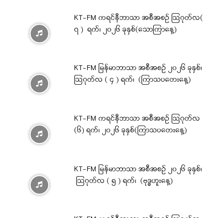
KT-FM ကရင်နီဘာသာ အစီအစဉ် ဩဂုတ်လ(
၇ ) ရက်၊ ၂၀၂၆ ခုနှစ်(သောကြာနေ့)
KT-FM မြန်မာဘာသာ အစီအစဉ် ၂၀၂၆ ခုနှစ်၊
ဩဂုတ်လ ( ၄ ) ရက်၊ (ကြာသပတေးနေ့)
KT-FM ကရင်နီဘာသာ အစီအစဉ် ဩဂုတ်လ
(၆) ရက်၊ ၂၀၂၆ ခုနှစ်(ကြာသပတေးနေ့)
KT-FM မြန်မာဘာသာ အစီအစဉ် ၂၀၂၆ ခုနှစ်၊
ဩဂုတ်လ ( ၅ ) ရက်၊ (ဗုဒ္ဓဟူးနေ့)