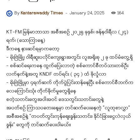
-
January 24, 2025
164
By
Kantarawaddy Times
KT-FM မြန်မာဘာသာ အစီအစဉ် ၂၀၂၅ ခုနှစ်၊ ဇန်နဝါရီလ (၂၄)
ရက်၊ (သောကြာနေ့)
ဒီကနေ့ နားဆင်ရမှာကတော့
– မိုးဗြဲမြို့၊ ဝါရီဆူးပလိုင်ကျေးရွာအတွင်း လူအရိုးစု ၂ ခု ထပ်မံတွေ့ရှိ
– စစ်ဆင်ရေးကနေ ထွက်ပြေးလာတဲ့ စစ်ကောင်စီတပ်သားတစ်ဦး
လက်နက်နဲ့အတူ KNDF တပ်ရင်း ( ၃၄ ) ထံ ခိုလှုံလာ
– မိုးဗြဲမြို့မှာ ၄ရက်ဆက် တိုက်ပွဲပြင်းထန်နေပြီး စစ်ကောင်စီဘက်က
လေကြောင်းသုံး တိုက်ခိုက်မှုတွေရှိနေ
စတဲ့သတင်းတွေအပါအဝင် ဒေသတွင်းသတင်းတွေနဲ့
အပတ်စဉ် ကြာသပတေးနေ့မှာ တင်ဆက်ပေးနေတဲ့ “လူထုစာလွှာ”
အစီအစဉ်နဲ့ “တပတ်တွင်းကုန်ဈေးနှုန်းသတင်း၊ နိုင်ငံခြားငွေလဲလှယ်
နှုန်း” တွေကို တင်ဆက်ပေးပါမယ်။