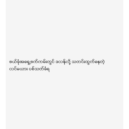
ဖယ်ခုံအရှေ့ဖက်ကမ်းတွင် ဒလန်လို့ သတင်းထွက်နေတဲ့
လင်မယား ပစ်သတ်ခံရ