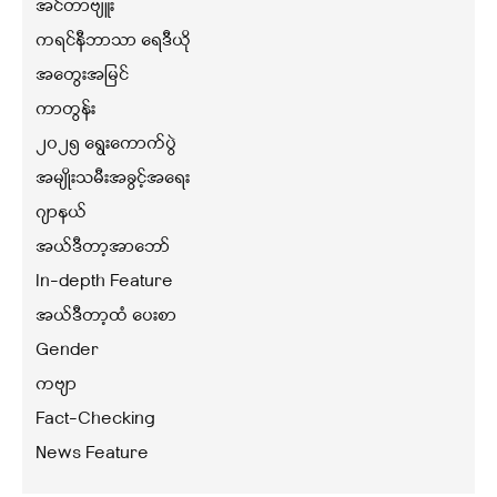
အင်တာဗျူး
ကရင်နီဘာသာ ရေဒီယို
အတွေးအမြင်
ကာတွန်း
၂၀၂၅ ရွေးကောက်ပွဲ
အမျိုးသမီးအခွင့်အရေး
ဂျာနယ်
အယ်ဒီတာ့အာဘော်
In-depth Feature
အယ်ဒီတာ့ထံ ပေးစာ
Gender
ကဗျာ
Fact-Checking
News Feature