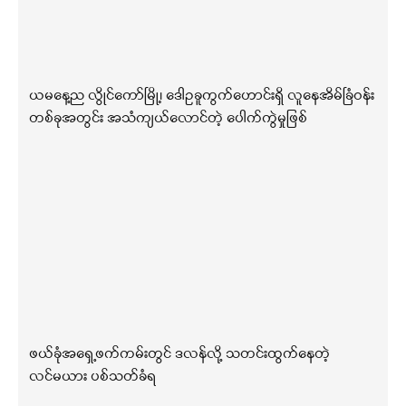
ယမနေ့ည လွိုင်ကော်မြို့၊ ဒေါဥခူကွက်ဟောင်းရှိ လူနေအိမ်ခြံဝန်း
တစ်ခုအတွင်း အသံကျယ်လောင်တဲ့ ပေါက်ကွဲမှုဖြစ်
ဖယ်ခုံအရှေ့ဖက်ကမ်းတွင် ဒလန်လို့ သတင်းထွက်နေတဲ့
လင်မယား ပစ်သတ်ခံရ