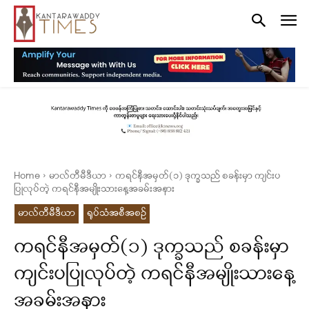
Home
မာလ်တီမီဒီယာ
ကရင်နီအမှတ်(၁) ဒုက္ခသည် စခန်းမှာ ကျင်းပ
ပြုလုပ်တဲ့ ကရင်နီအမျိုးသားနေ့အခမ်းအနား
မာလ်တီမီဒီယာ
ရုပ်သံအစီအစဉ်
ကရင်နီအမှတ်(၁) ဒုက္ခသည် စခန်းမှာ
ကျင်းပပြုလုပ်တဲ့ ကရင်နီအမျိုးသားနေ့
အခမ်းအနား