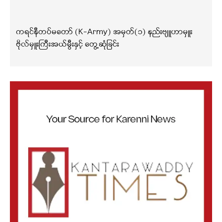
ကရင်နီတပ်မတော် (K-Army) အမှတ်(၁) နည်းဗျူဟာမှူး
ဗိုလ်မှူးကြီးအယ်မွီးနှင့် တွေ့ဆုံခြင်း