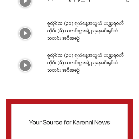
ဇူလိုင်လ (၃၁) ရက်နေ့အတွက် ကန္တာရဝတီ
တိုင်း (မ်) သတင်းဌာနရဲ့ ညနေခင်းရုပ်သံ
သတင်း အစီအစဉ်
ဇူလိုင်လ (၃၀) ရက်နေ့အတွက် ကန္တာရဝတီ
တိုင်း (မ်) သတင်းဌာနရဲ့ ညနေခင်းရုပ်သံ
သတင်း အစီအစဉ်