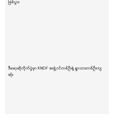
ဖြစ်ပွား
ဒီမော့ဆိုတိုက်ပွဲမှာ KNDF အဖွဲ့ဝင်တစ်ဦးနဲ့ ရွာသားတစ်ဦးကျ
ဆုံး