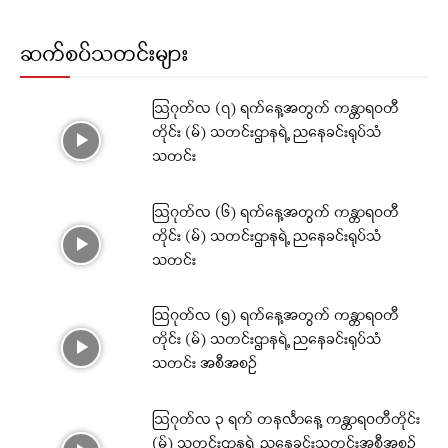
ဆက်စပ်သတင်းများ
ဩဂုတ်လ (၇) ရက်နေ့အတွက် ကန္တာရဝတီ
တိုင်း (မ်) သတင်းဌာနရဲ့ ညနေခင်းရုပ်သံ
သတင်း
ဩဂုတ်လ (၆) ရက်နေ့အတွက် ကန္တာရဝတီ
တိုင်း (မ်) သတင်းဌာနရဲ့ ညနေခင်းရုပ်သံ
သတင်း
ဩဂုတ်လ (၅) ရက်နေ့အတွက် ကန္တာရဝတီ
တိုင်း (မ်) သတင်းဌာနရဲ့ ညနေခင်းရုပ်သံ
သတင်း အစီအစဉ်
ဩဂုတ်လ ၃ ရက် တနင်္လာနေ့ ကန္တာရဝတီတိုင်း
(မ်) သတင်းဌာနရဲ့ ညနေခင်းသတင်းအစီအစဉ်