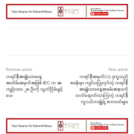
Facebook
X
WhatsApp
Previous article
Next article
ကရင်နီအမျိုးသားနေ့
ကရင်နီအမှတ်(၁) ဒုက္ခသည်
အထိမ်းအမှတ်အဖြစ် IEC က အ
စခန်းမှာ ကျင်းပပြုလုပ်တဲ့ ကရင်နီ
ကျဥ်းသား ၂၈ ဦးကို လွတ်ငြိမ်းခွင့်
အမျိုးသားနေ့အခမ်းအနားကို
ပေး
တက်ရောက်လာကြတဲ့ ကရင်နီ
လူငယ်တချို့ရဲ့ စကားသံများ