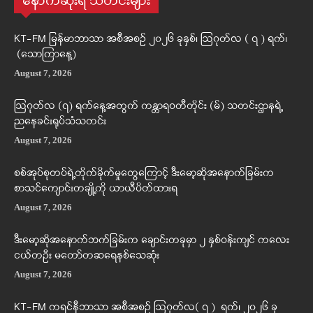
နောက်ဆုံးရ သတင်းများ
KT-FM မြန်မာဘာသာ အစီအစဉ် ၂၀၂၆ ခုနှစ်၊ ဩဂုတ်လ ( ၇ ) ရက်၊
(သောကြာနေ့)
August 7, 2026
ဩဂုတ်လ (၇) ရက်နေ့အတွက် ကန္တာရဝတီတိုင်း (မ်) သတင်းဌာနရဲ့
ညနေခင်းရုပ်သံသတင်း
August 7, 2026
စစ်အုပ်စုတပ်ရဲ့တိုက်ခိုက်မှုတွေကြောင့် ဒီးမော့ဆိုအနောက်ခြမ်းက
စာသင်ကျောင်းတချို့ကို ယာယီပိတ်ထားရ
August 7, 2026
ဒီးမော့ဆိုအနောက်ဘက်ခြမ်းက ချောင်းတခုမှာ ၂ နှစ်ဝန်းကျင် ကလေး
ငယ်တဦး မတော်တဆရေနစ်သေဆုံး
August 7, 2026
KT-FM ကရင်နီဘာသာ အစီအစဉ် ဩဂုတ်လ( ၇ ) ရက်၊ ၂၀၂၆ ခု