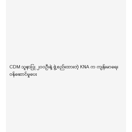
CDM သူနာပြု ၂၀၀ဦးနဲ့ ဖွဲ့စည်းထားတဲ့ KNA က ကျန်းမာရေး
ဝန်ဆောင်မှုပေး