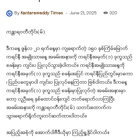
-
June 21, 2025
320
By
Kantarawaddy Times
ကန္တာရဝတီတိုင်း(မ်)
ဒီကနေ့ ဇွန်လ ၂၁ ရက်နေ့မှာ ကျရောက်တဲ့ ၁၅၀ နှစ်ကြိမ်မြောက်
ကရင်နီ အမျိုးသားနေ့ အခမ်းအနားကို ကရင်နီအမှတ်(၁) ဒုက္ခသည်
စခန်းမှာ ကျင်းပ ပြုလုပ်သွားခဲ့ပါတယ်။ ကရင်နီအမျိုးသားနေ့ကို
ကရင်နီအမှတ်(၁) ဒုက္ခသည် စခန်းအပြင် ကရင်နီပြည်တွင်းမှာကော
၊ ပြည်ပတွေမှာပါ ကျင်းပ ပြုလုပ်နေကြတာ ဖြစ်ပါတယ်။ ဒီကနေ့
ကရင်နီအမှတ်(၁) ဒုက္ခသည် စခန်းမှာပြုလုပ်တဲ့ အခမ်းအနားမှာ
တော့ လူဦးရေ နှစ်ထောင်ဝန်းကျင် တက်ရောက်လာကြပြီး
အခမ်းအနားကို ကန္တာရဝတီတိုင်း(မ်) သတင်းထောက်က
သွားရောက်ရိုက်ကူးတင်ဆက်ထားပါတယ်။
အပြည့်အစုံကို အောက်ပါဗီဒီယိုမှာ ကြည့်ရှု့နိုင်ပါတယ်။