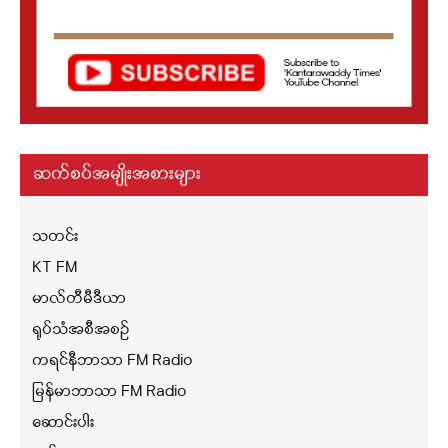
ဆက်စပ်အမျိုးအစားများ
သတင်း
KT FM
မာလ်တီမီဒီယာ
ရုပ်သံအစီအစဉ်
ကရင်နီဘာသာ FM Radio
မြန်မာဘာသာ FM Radio
ဆောင်းပါး