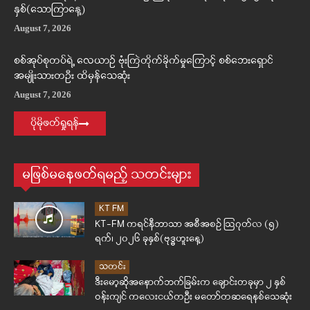
နှစ်(သောကြာနေ့)
August 7, 2026
စစ်အုပ်စုတပ်ရဲ့ လေယာဉ် ဗုံးကြဲတိုက်ခိုက်မှုကြောင့် စစ်ဘေးရှောင်
အမျိုးသားတဦး ထိမှန်သေဆုံး
August 7, 2026
ပိုမိုဖတ်ရှုရန်
မဖြစ်မနေဖတ်ရမည့် သတင်းများ
KT FM
KT-FM ကရင်နီဘာသာ အစီအစဉ် ဩဂုတ်လ (၅)
ရက်၊ ၂၀၂၆ ခုနှစ်(ဗုဒ္ဓဟူးနေ့)
သတင်း
ဒီးမော့ဆိုအနောက်ဘက်ခြမ်းက ချောင်းတခုမှာ ၂ နှစ်
ဝန်းကျင် ကလေးငယ်တဦး မတော်တဆရေနစ်သေဆုံး