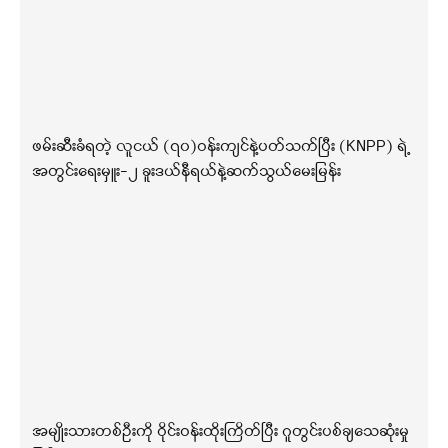
ဖမ်းဆီးခံရတဲ့ လူငယ် (၇၀)ဝန်းကျင်နဲ့ပတ်သက်ပြီး (KNPP) ရဲ့
အတွင်းရေးမှူး-၂ ခူးဒယ်နီရယ်နဲ့ဆက်သွယ်မေးမြန်း
အမျိုးသားတစ်ဦးကို ဝိုင်းဝန်းထိုးကြိတ်ပြီး ဂူတွင်းပစ်ချသေဆုံးမှု