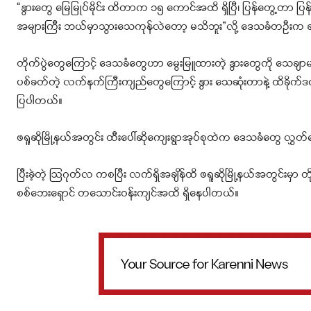
“နွားတွေ မြေမြုပ်မိုင်း ထိတာက ၁၅ ကောင်အထိ ရှိပြီ၊ ပြန်တွေ့တာ ပြ
အများကြီး ဘယ်မှာသွားသေကုန်လဲတော့ မသိဘူး”လို့ ဒေသခံတဦးက 
တိုက်ပွဲတွေကြောင့် ဒေသခံတွေဟာ မွေးမြူထားတဲ့ နွားတွေကို သေချာမ
ပစ်ခတ်တဲ့ လက်နက်ကြီးကျည်တွေကြောင့် နွား သေဆုံးတာနဲ့ ထိခိုက်
ပြပါတယ်။
ဖရူဆိုမြို့နယ်အတွင်း ထီးပေါ်ဆိုကျေးရွာအုပ်စုထဲက ဒေသခံတွေ လွှတ်
ပြီးခဲ့တဲ့ ဩဂုတ်လ ကစပြီး လက်ရှိအချိန်ထိ ဖရူဆိုမြို့နယ်အတွင်းမှာ
စစ်ဘေးရှောင် တသောင်းဝန်းကျင်အထိ ရှိနေပါတယ်။