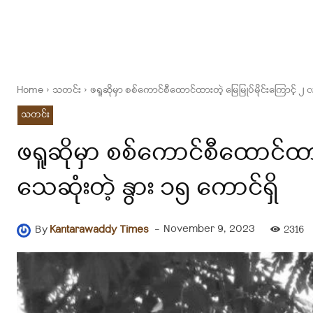
Home
သတင်း
ဖရူဆိုမှာ စစ်ကောင်စီထောင်ထားတဲ့ မြေမြုပ်မိုင်းကြောင့် ၂
သတင်း
ဖရူဆိုမှာ စစ်ကောင်စီထောင်ထား
သေဆုံးတဲ့ နွား ၁၅ ကောင်ရှိ
-
November 9, 2023
By
Kantarawaddy Times
2316