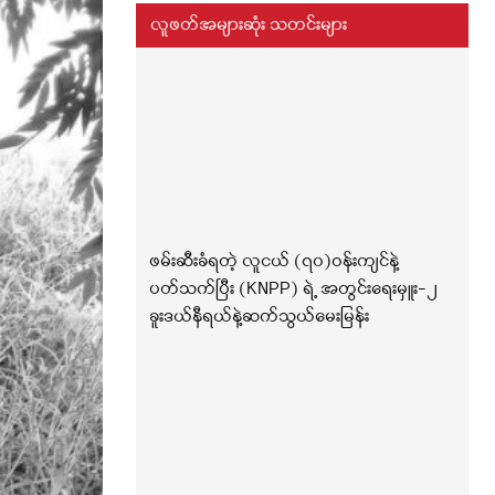
လူဖတ်အများဆုံး သတင်းများ
ဖမ်းဆီးခံရတဲ့ လူငယ် (၇၀)ဝန်းကျင်နဲ့
ပတ်သက်ပြီး (KNPP) ရဲ့ အတွင်းရေးမှူး-၂
ခူးဒယ်နီရယ်နဲ့ဆက်သွယ်မေးမြန်း