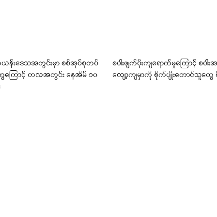
ကယန်းဒေသအတွင်းမှာ စစ်အုပ်စုတပ်
စပါးဖျက်ပိုးကျရောက်မှုကြောင့် စပါးအ
မှုတွေကြောင့် တလအတွင်း နေအိမ် ၁၀
လျော့ကျမှာကို စိုက်ပျိုးတောင်သူတွေ စို
း