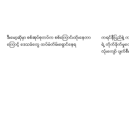
ဒီးမော့ဆိုမှာ စစ်အုပ်စုတပ်က စစ်ကြောင်းထိုးနေတာ
ကရင်နီပြည်နဲ့ 
ကြောင့် ဒေသခံတွေ ထပ်မံတိမ်းရှောင်နေရ
ရဲ့ တိုက်ခိုက်
လုံးကျော် ပျက်စီ