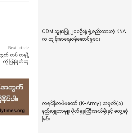
CDM သူနာပြု ၂၀၀ဦးနဲ့ ဖွဲ့စည်းထားတဲ့ KNA
က ကျန်းမာရေးဝန်ဆောင်မှုပေး
Next article
အတွက် တပ် တချို့
ကို ပြန်နုတ်ယူ
ကရင်နီတပ်မတော် (K-Army) အမှတ်(၁)
နည်းဗျူဟာမှူး ဗိုလ်မှူးကြီးအယ်မွီးနှင့် တွေ့ဆုံ
ခြင်း