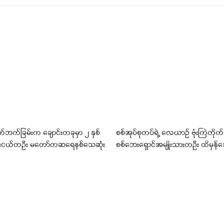
က်ဘက်ခြမ်းက ချောင်းတခုမှာ ၂ နှစ်
စစ်အုပ်စုတပ်ရဲ့ လေယာဉ် ဗုံးကြဲတိုက်ခ
ေးငယ်တဦး မတော်တဆရေနစ်သေဆုံး
စစ်ဘေးရှောင်အမျိုးသားတဦး ထိမှန်သ