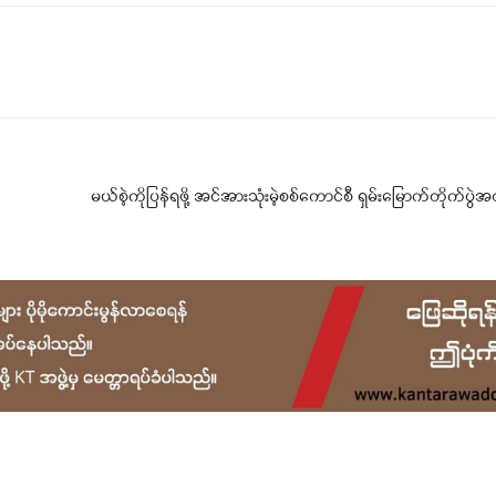
Telegram
Viber
မယ်စဲ့ကိုပြန်ရဖို့ အင်အားသုံးမဲ့စစ်ကောင်စီ ရှမ်းမြောက်တိုက်ပွဲ