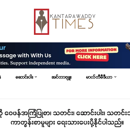
G
ဆောင်းပါး
အင်တာဗျူး
မာလ်တီမီဒီယာ