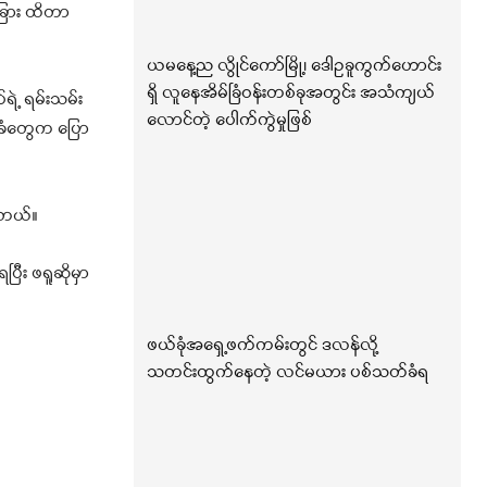
တခြား ထိတာ
ယမနေ့ည လွိုင်ကော်မြို့၊ ဒေါဥခူကွက်ဟောင်း
ရှိ လူနေအိမ်ခြံဝန်းတစ်ခုအတွင်း အသံကျယ်
ဲ့ ရမ်းသမ်း
လောင်တဲ့ ပေါက်ကွဲမှုဖြစ်
သခံတွေက ပြော
ပါတယ်။
ြီး ဖရူဆိုမှာ
ဖယ်ခုံအရှေ့ဖက်ကမ်းတွင် ဒလန်လို့
သတင်းထွက်နေတဲ့ လင်မယား ပစ်သတ်ခံရ