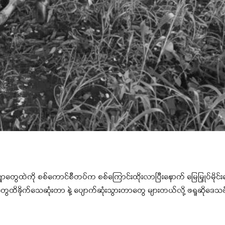
းရွာတွေထဲကို စစ်ကောင်စီတပ်က စစ်ကြောင်းထိုးလာပြီးနောက် မြေမြှုပ်မိုင်
 နွားတွေထိခိုက်သေဆုံးတာ နဲ့ ပျောက်ဆုံးသွားတာတွေ များတယ်လို့ ဖရူဆိုဒ