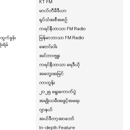
KT FM
မာလ်တီမီဒီယာ
ရုပ်သံအစီအစဉ်
ကရင်နီဘာသာ FM Radio
မြန်မာဘာသာ FM Radio
ထွက်နှုန်း
းရိမ်
ဆောင်းပါး
အင်တာဗျူး
ကရင်နီဘာသာ ရေဒီယို
အတွေးအမြင်
ကာတွန်း
၂၀၂၅ ရွေးကောက်ပွဲ
အမျိုးသမီးအခွင့်အရေး
ဂျာနယ်
အယ်ဒီတာ့အာဘော်
In-depth Feature