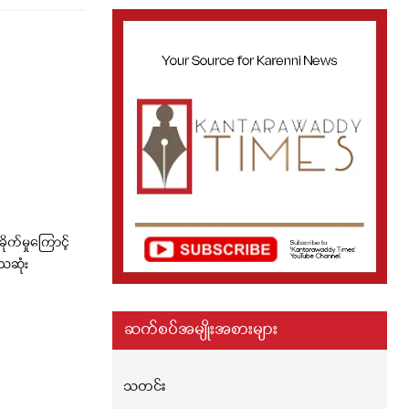
ိုက်မှုကြောင့်
ေဆုံး
ဆက်စပ်အမျိုးအစားများ
သတင်း