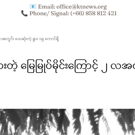
 လအတွင်း သေဆုံးတဲ့ နွား ၁၅ ကောင်ရှိ
တဲ့ မြေမြုပ်မိုင်းကြောင့် ၂ လအတ