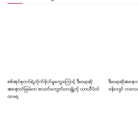
စစ်အုပ်စုတပ်ရဲ့တိုက်ခိုက်မှုတွေကြောင့် ဒီးမော့ဆို
ဒီးမော့ဆိုအနော
အနောက်ခြမ်းက စာသင်ကျောင်းတချို့ကို ယာယီပိတ်
ဝန်းကျင် ကလ
ထားရ