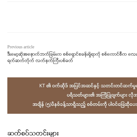
Facebook
X
WhatsApp
Previous article
ဒီးမော့ဆိုအနောက်ဘက်ခြမ်းက စစ်ရှောင်စခန်းရှိရာကို စစ်ကောင်စီက လေး
ရက်ဆက်တိုက် လက်နက်ကြီးပစ်ခတ်
ဆက်စပ်သတင်းများ