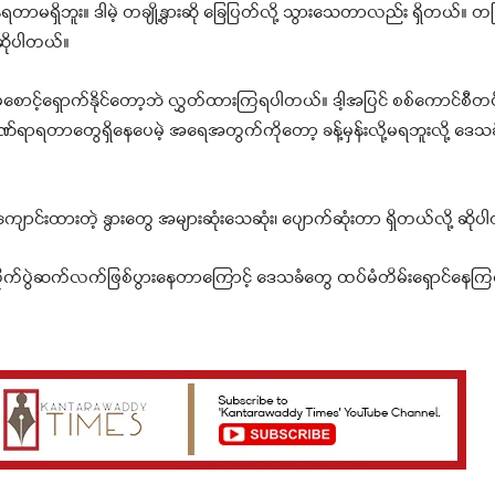
န်ရတာမရှိဘူး။ ဒါမဲ့ တချို့နွားဆို ခြေပြတ်လို့ သွားသေတာလည်း ရှိတယ်။ 
ဆိုပါတယ်။
စောင့်ရှောက်နိုင်တော့ဘဲ လွှတ်ထားကြရပါတယ်။ ဒါ့အပြင် စစ်ကောင်စီတပ်ရ
ဒဏ်ရာရတာတွေရှိနေပေမဲ့ အရေအတွက်ကိုတော့ ခန့်မှန်းလို့မရဘူးလို့ ဒေ
ကျောင်းထားတဲ့ နွားတွေ အများဆုံးသေဆုံး၊ ပျောက်ဆုံးတာ ရှိတယ်လို့ ဆို
 တိုက်ပွဲဆက်လက်ဖြစ်ပွားနေတာကြောင့် ဒေသခံတွေ ထပ်မံတိမ်းရှောင်နေကြရပ