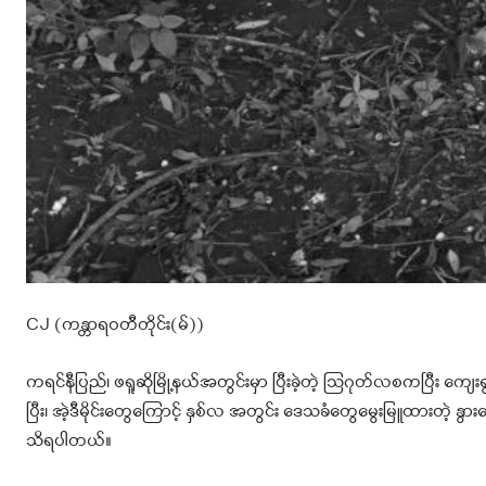
CJ (ကန္တာရဝတီတိုင်း(မ်))
ကရင်နီပြည်၊ ဖရူဆိုမြို့နယ်အတွင်းမှာ ပြီးခဲ့တဲ့ သြဂုတ်လစကပြီး ကျေ
ပြီး၊ အဲ့ဒီမိုင်းတွေကြောင့် နှစ်လ အတွင်း ဒေသခံတွေမွေးမြူထားတဲ့
သိရပါတယ်။