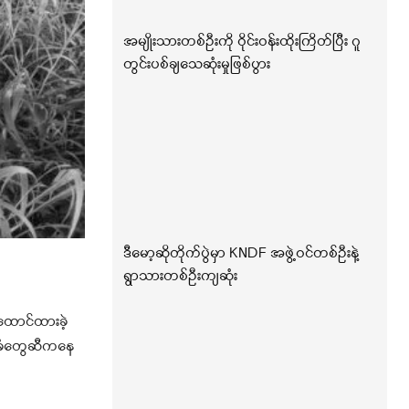
အမျိုးသားတစ်ဦးကို ဝိုင်းဝန်းထိုးကြိတ်ပြီး ဂူ
တွင်းပစ်ချသေဆုံးမှုဖြစ်ပွား
ဒီမော့ဆိုတိုက်ပွဲမှာ KNDF အဖွဲ့ဝင်တစ်ဦးနဲ့
ရွာသားတစ်ဦးကျဆုံး
းထောင်ထားခဲ့
ေသခံတွေဆီကနေ