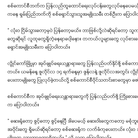
စစ်ကောင်စီဘက်က ပြန်လည်ထူထောင်ရေးလုပ်ငန်းတွေလုပ်နေပေမယ့် အချိ
ကနေ ရှမ်းပြည်ဘက်ကို စစ်ရှောင်သွားသူအမျိုးသမီး တစ်ဦးက ပြောပ
” လုံးဝ ငြိမ်သွားတော့မှပဲ ပြန်တော့မယ်။ ဘာဖြစ်လို့လဲဆိုရင်တော့ သူက
တွေဆိုရင် လူထုတွေရှိတဲ့နေရာပေါ့နော။ တကယ်လူများတွေ လုပ်စားနေတဲ
ရှောင်အမျိုးသမီးက ပြောပါတယ်။
လွိုင်ကော်မြို့မှာ အုပ်ချုပ်‌ရေးယန္တာရားတွေ ပြန်လည်ပတ်နိုင်ဖို့ စစ
တယ်။ ယမန်နေ့ ဇူလိုင်လ ၁၄ ရက်နေ့မှာ ဇွန်လနဲ့ ဇူလိုင်လအတွင်း လွို
ပေးတာမျိုးတွေ ပြုလုပ်ခဲ့တယ်လို့ စစ်ကောင်စီပိုင်သတင်းစာတွေမှာ ဖ
စစ်ကောင်စီက အုပ်ချုပ်ရေးယန္တာရားတွေကို ပြန်လည်ပတ်ဖို့ ကြိုးစား
က ပြောပါတယ်။
” ဆေးရုံတော့ ဖွင့်တော့ ဖွင့်နေပြီ ဒါပေမယ့် ဆေးဝါးတွေကတော့ 
အပိုင်းတွေ ရှိမယ်ဆိုရင်တော့ စစ်ဆေးရုံက လက်ခံကုပေးတယ်။ လုံးဝ အဆ
မျိုးတွေ သွားတာတော့ရှိတယ်။ ” လို့ သူက ပြောပါတယ်။