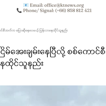
စ်ကောင်စီဘက်က ပြောဆိုနေပေမယ့် ပြန်လာနေထိုင်သူနည်း
ငြိမ်အေးချမ်းနေပြီလို့ စစ်ကောင်
ေထိုင်သူနည်း