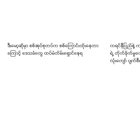
ဒီးမော့ဆိုမှာ စစ်အုပ်စုတပ်က စစ်ကြောင်းထိုးနေတာ
ကရင်နီပြည်နဲ့ 
ကြောင့် ဒေသခံတွေ ထပ်မံတိမ်းရှောင်နေရ
ရဲ့ တိုက်ခိုက်
လုံးကျော် ပျက်စီ