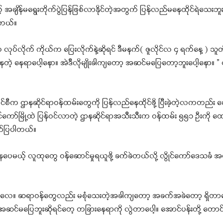
န်မရွေးတိုက်ပွဲပြန်ဖြစ်လာနိုင်တဲ့အတွက် ပြန်လည်မနေထိုင်ရဲသေးဘူးလိ
ါတယ်။
 လုပ်လိုက် ကိုယ်က ပြေးလိုက်နဲ့ဆိုရင် ဒီမနက်( ဇူလိုင်လ ၄ ရက်နေ့ ) သူတိ
့ နေရာပေါ့နော။ အဲဒီလိုမျိုးခါကျတော့ အဆင်မပြေတော့ဘူးပေါ့နော။ ” လိ
်ကောင်စီက ဌာနဆိုင်ရာဝန်ထမ်းတွေကို ပြန်လည်နေထိုင်ဖို့ ပြီးခဲ့တဲ့လကတည်း 
င်ကော်မြို့ထဲ ပြန်ဝင်လာတဲ့ ဌာနဆိုင်ရာအသီးသီးက ဝန်ထမ်း ၅၅၁ ဦးကို ‌ထ
ော်ပြပါတယ်။
နေပေမယ့် လူထုတွေ ဝန်ဆောင်မှုရယူဖို့ ခက်ခဲတယ်လို့ လွိုင်ကော်ဒေသခံ အ
မစုံဘူးလေ။ ဆရာဝန်တွေလည်း မစုံသေးတဲ့အခါကျတော့ အခက်အခဲတော့ ရှိတာပ
င်မပြေဘူးဆိုရင်‌တေ့ တခြားနေရာကို လွဲတာပေါ့။ အောင်ပန်းတို့ တောင်ကြ