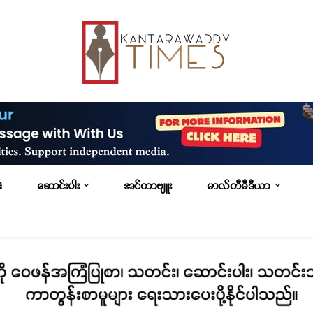
G
ဆောင်းပါး
အင်တာဗျူး
မာလ်တီမီဒီယာ