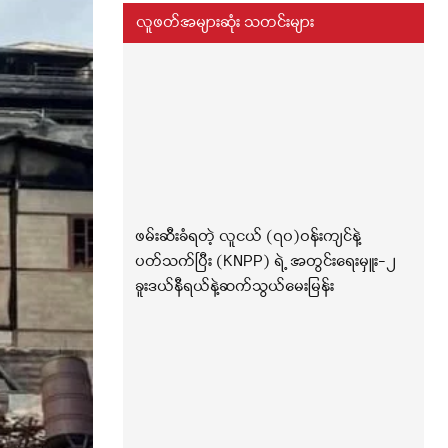
လူဖတ်အများဆုံး သတင်းများ
ဖမ်းဆီးခံရတဲ့ လူငယ် (၇၀)ဝန်းကျင်နဲ့
ပတ်သက်ပြီး (KNPP) ရဲ့ အတွင်းရေးမှူး-၂
ခူးဒယ်နီရယ်နဲ့ဆက်သွယ်မေးမြန်း