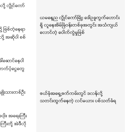
ု့ လွိုင်ကော်
ယမနေ့ည လွိုင်ကော်မြို့၊ ဒေါဥခူကွက်ဟောင်း
ရှိ လူနေအိမ်ခြံဝန်းတစ်ခုအတွင်း အသံကျယ်
ု့ ဖြစ်တဲ့နေရာ
လောင်တဲ့ ပေါက်ကွဲမှုဖြစ်
ု့ အဆိုပါ စစ်
ခေါ်ဆောင်နေပါ
ောက်ပံ့ငွေတွေ
မျိုးသားတစ်ဦး
ဖယ်ခုံအရှေ့ဖက်ကမ်းတွင် ဒလန်လို့
သတင်းထွက်နေတဲ့ လင်မယား ပစ်သတ်ခံရ
ေါ့။ အရေးကြီး
ီးတို့ အဲဒီလို