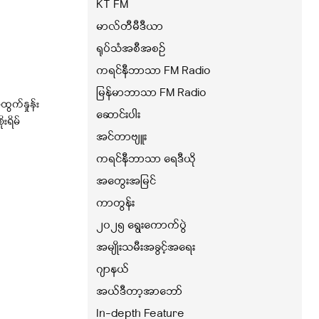
KT FM
မာလ်တီမီဒီယာ
ရုပ်သံအစီအစဉ်
ကရင်နီဘာသာ FM Radio
မြန်မာဘာသာ FM Radio
ထွက်နှုန်း
ဆောင်းပါး
းရိမ်
အင်တာဗျူး
ကရင်နီဘာသာ ရေဒီယို
အတွေးအမြင်
ကာတွန်း
၂၀၂၅ ရွေးကောက်ပွဲ
အမျိုးသမီးအခွင့်အရေး
ဂျာနယ်
အယ်ဒီတာ့အာဘော်
In-depth Feature