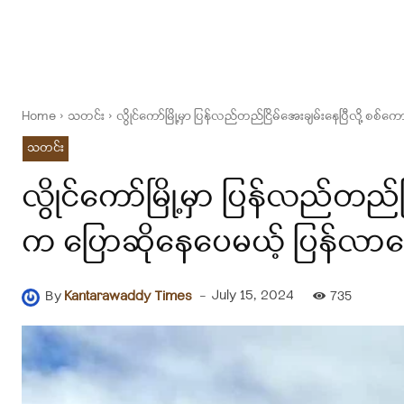
Home
သတင်း
လွိုင်ကော်မြို့မှာ ပြန်လည်တည်ငြိမ်အေးချမ်းနေပြီလို့ စ
သတင်း
လွိုင်ကော်မြို့မှာ ပြန်လည်တည်
က ပြောဆိုနေပေမယ့် ပြန်လာန
-
July 15, 2024
By
Kantarawaddy Times
735