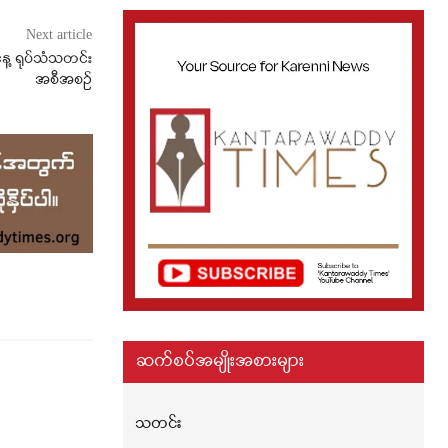
Next article
နေ့ ရုပ်သံသတင်း
အစီအစဉ်
ဆက်စပ်အမျိုးအစားများ
သတင်း