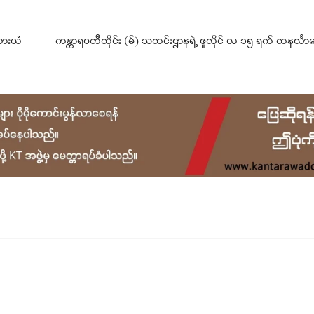
ယားယံ
ကန္တာရဝတီတိုင်း (မ်) သတင်းဌာနရဲ့ ဇူလိုင် လ ၁၅ ရက် တနင်္လာ