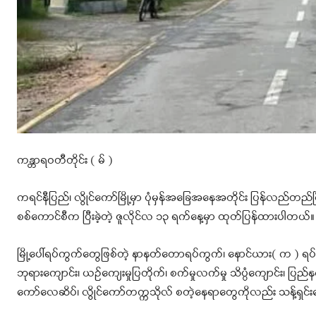
ကန္တာရဝတီတိုင်း ( မ် )
ကရင်နီပြည်၊ လွိုင်ကော်မြို့မှာ ပုံမှန်အခြေအနေအတိုင်း ပြန်လည်တ
စစ်ကောင်စီက ပြီးခဲ့တဲ့ ‌ဇူလိုင်လ ၁၃ ရက်နေ့မှာ ထုတ်ပြန်ထားပါတယ်။
မြို့ပေါ်ရပ်ကွက်တွေဖြစ်တဲ့ နာနတ်တောရပ်ကွက်၊ နောင်ယား( က ) ရပ်
ဘုရားကျောင်း၊ ယဥ်ကျေးမှုပြတိုက်၊ စက်မှုလက်မှု သိပ္ပံကျောင်း၊ ပြ
ကော်လေဆိပ်၊ လွိုင်ကော်တက္ကသိုလ် စတဲ့နေရာတွေကိုလည်း သန့်ရှင်းရ