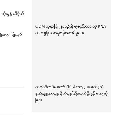
းမှုနဲ့ ထိခိုက်
CDM သူနာပြု ၂၀၀ဦးနဲ့ ဖွဲ့စည်းထားတဲ့ KNA
က ကျန်းမာရေးဝန်ဆောင်မှုပေး
ိုးတွေ ပြုလုပ်
ကရင်နီတပ်မတော် (K-Army) အမှတ်(၁)
နည်းဗျူဟာမှူး ဗိုလ်မှူးကြီးအယ်မွီးနှင့် တွေ့ဆုံ
ခြင်း