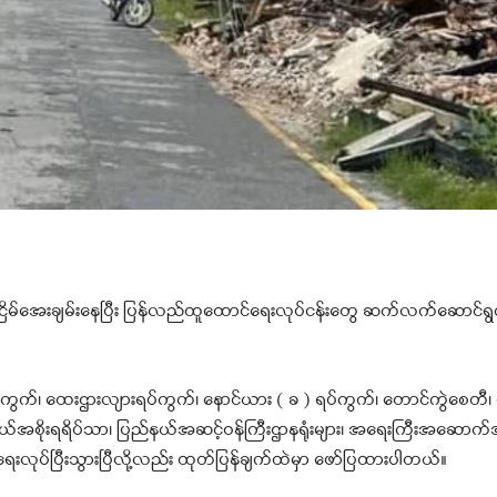
ည်ငြိမ်အေးချမ်းနေပြီး ပြန်လည်ထူထောင်ရေးလုပ်ငန်းတွေ ဆက်လက်ဆောင်ရွ
ကွက်၊ ‌ထေးဌားလျားရပ်ကွက်၊ နောင်ယား ( ခ ) ရပ်ကွက်၊ တောင်ကွဲစေတီ၊ စ
ည်နယ်အစိုးရရိပ်သာ၊ ပြည်နယ်အဆင့်ဝန်ကြီးဌာနရုံးများ၊ အရေးကြီးအဆောက်အအ
ေးလုပ်ပြီးသွားပြီလို့လည်း ထုတ်ပြန်ချက်ထဲမှာ ဖော်ပြထားပါတယ်။