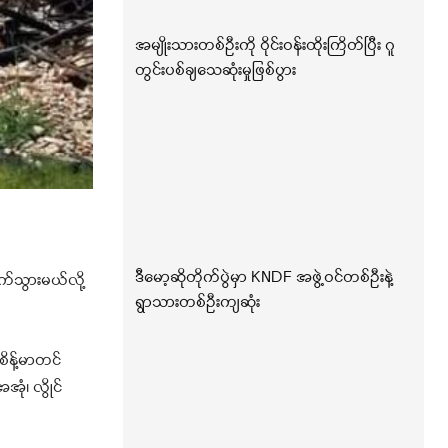
အမျိုးသားတစ်ဦးကို ဝိုင်းဝန်းထိုးကြိတ်ပြီး ဂူ
တွင်းပစ်ချသေဆုံးမှုဖြစ်ပွား
ဒီမော့ဆိုတိုက်ပွဲမှာ KNDF အဖွဲ့ဝင်တစ်ဦးနဲ့
က်သွားမယ်လို့
ရွာသားတစ်ဦးကျဆုံး
ိန့်မာတင်
ုံ၊ လွိုင်