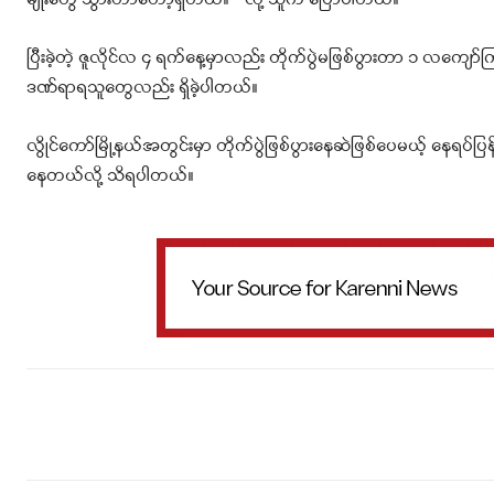
ပြီးခဲ့တဲ့ ဇူလိုင်လ ၄ ရက်နေ့မှာလည်း တိုက်ပွဲမဖြစ်ပွားတာ ၁ လကျော်ကြာပြ
ဒဏ်ရာရသူတွေလည်း ရှိခဲ့ပါတယ်။
လွိုင်ကော်မြို့နယ်အတွင်းမှာ တိုက်ပွဲဖြစ်ပွားနေဆဲဖြစ်ပေမယ့် နေရပ်ပြ
နေတယ်လို့ သိရပါတယ်။
Facebook
X
WhatsApp