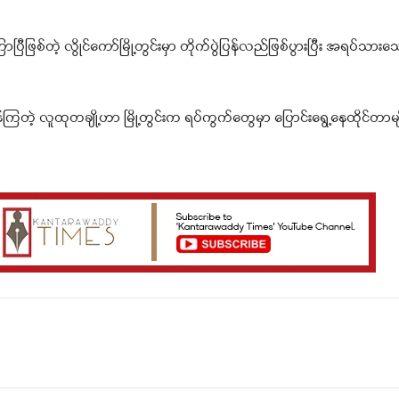
ီဖြစ်တဲ့ လွိုင်ကော်မြို့တွင်းမှာ တိုက်ပွဲပြန်လည်ဖြစ်ပွားပြီး အရပ်သားသေဆုံ
န်ကြတဲ့ လူထုတချို့ဟာ မြို့တွင်းက ရပ်ကွက်တွေမှာ ပြောင်းရွေ့နေထိုင်တာမျ
Telegram
Viber