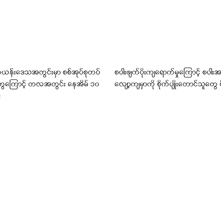
ကယန်းဒေသအတွင်းမှာ စစ်အုပ်စုတပ်
စပါးဖျက်ပိုးကျရောက်မှုကြောင့် စပါးအ
မှုတွေကြောင့် တလအတွင်း နေအိမ် ၁၀
လျော့ကျမှာကို စိုက်ပျိုးတောင်သူတွေ စို
း