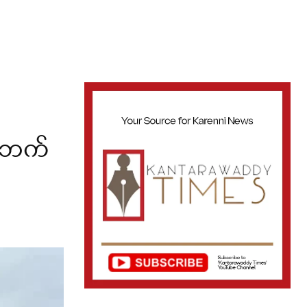
စီဘက်