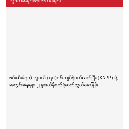
လူဖတ်အများဆုံး သတင်းများ
ဖမ်းဆီးခံရတဲ့ လူငယ် (၇၀)ဝန်းကျင်နဲ့ပတ်သက်ပြီး (KNPP) ရဲ့
အတွင်းရေးမှူး-၂ ခူးဒယ်နီရယ်နဲ့ဆက်သွယ်မေးမြန်း