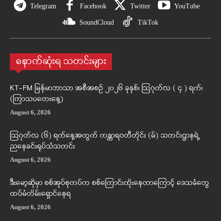
Telegram
Facebook
Twitter
YouTube
SoundCloud
TikTok
နောက်ဆုံးရ သတင်းများ
KT-FM မြန်မာဘာသာ အစီအစဉ် ၂၀၂၆ ခုနှစ်၊ ဩဂုတ်လ ( ၄ ) ရက်၊
(ကြာသပတေးနေ့)
August 6, 2026
ဩဂုတ်လ (၆) ရက်နေ့အတွက် ကန္တာရဝတီတိုင်း (မ်) သတင်းဌာနရဲ့
ညနေခင်းရုပ်သံသတင်း
August 6, 2026
ဒီးမော့ဆိုမှာ စစ်အုပ်စုတပ်က စစ်ကြောင်းထိုးနေတာကြောင့် ဒေသခံတွေ
ထပ်မံတိမ်းရှောင်နေရ
August 6, 2026