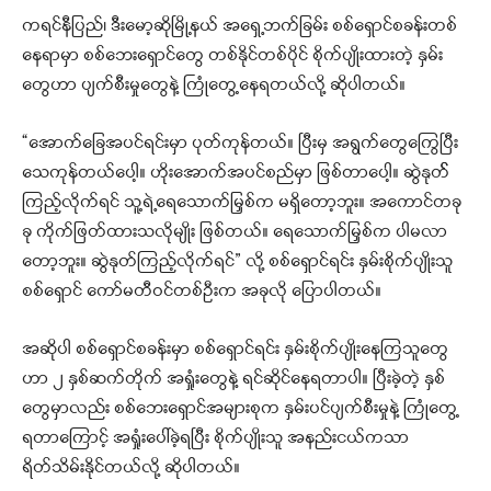
ကရင်နီပြည်၊ ဒီးမော့ဆိုမြို့နယ် အရှေ့ဘက်ခြမ်း စစ်ရှောင်စခန်းတစ်
နေရာမှာ စစ်ဘေးရှောင်တွေ တစ်နိုင်တစ်ပိုင် စိုက်ပျိုးထားတဲ့ နှမ်း
တွေဟာ ပျက်စီးမှုတွေနဲ့ ကြုံတွေ့နေရတယ်လို့ ဆိုပါတယ်။
“အောက်ခြေအပင်ရင်းမှာ ပုတ်ကုန်တယ်။ ပြီးမှ အရွက်တွေကြွေပြီး
သေကုန်တယ်ပေါ့။ ဟိုးအောက်အပင်စည်မှာ ဖြစ်တာပေါ့။ ဆွဲနုတ််
ကြည့်လိုက်ရင် သူ့ရဲ့ရေသောက်မြှစ်က မရှိတော့ဘူး။ အကောင်တခု
ခု ကိုက်ဖြတ်ထားသလိုမျိုး ဖြစ်တယ်။ ရေသောက်မြှစ်က ပါမလာ
တော့ဘူး။ ဆွဲနုတ်ကြည့်လိုက်ရင်” လို့ စစ်ရှောင်ရင်း နှမ်းစိုက်ပျိုးသူ
စစ်ရှောင် ကော်မတီဝင်တစ်ဦးက အခုလို ပြောပါတယ်။
အဆိုပါ စစ်ရှောင်စခန်းမှာ စစ်ရှောင်ရင်း နှမ်းစိုက်ပျိုးနေကြသူတွေ
ဟာ ၂ နှစ်ဆက်တိုက် အရှုံးတွေနဲ့ ရင်ဆိုင်နေရတာပါ။ ပြီးခဲ့တဲ့ နှစ်
တွေမှာလည်း စစ်ဘေးရှောင်အများစုက နှမ်းပင်ပျက်စီးမှုနဲ့ ကြုံတွေ့
ရတာကြောင့် အရှုံးပေါ်ခဲ့ရပြီး စိုက်ပျိုးသူ အနည်းငယ်ကသာ
ရိတ်သိမ်းနိုင်တယ်လို့ ဆိုပါတယ်။