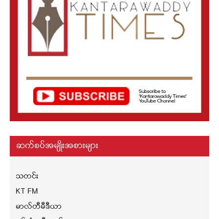
ဆက်စပ်အမျိုးအစားများ
သတင်း
KT FM
မာလ်တီမီဒီယာ