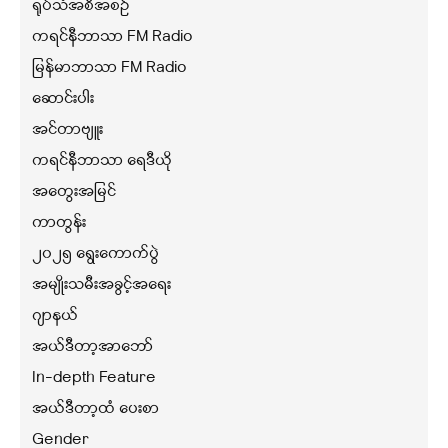
ရုပ်သံအစီအစဉ်
ကရင်နီဘာသာ FM Radio
မြန်မာဘာသာ FM Radio
ဆောင်းပါး
အင်တာဗျူး
ကရင်နီဘာသာ ရေဒီယို
အတွေးအမြင်
ကာတွန်း
၂၀၂၅ ရွေးကောက်ပွဲ
အမျိုးသမီးအခွင့်အရေး
ဂျာနယ်
အယ်ဒီတာ့အာဘော်
In-depth Feature
အယ်ဒီတာ့ထံ ပေးစာ
Gender