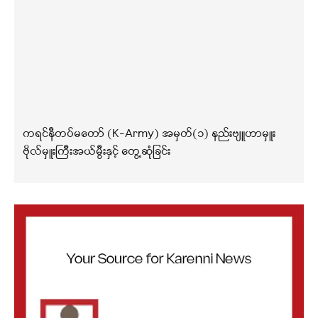
ကရင်နီတပ်မတော် (K-Army) အမှတ်(၁) နည်းဗျူဟာမှူး
ဗိုလ်မှူးကြီးအယ်မွီးနှင့် တွေ့ဆုံခြင်း