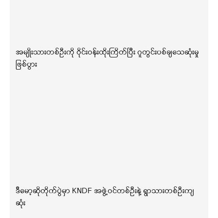
အမျိုးသားတစ်ဦးကို ဝိုင်းဝန်းထိုးကြိတ်ပြီး ဂူတွင်းပစ်ချသေဆုံးမှု
ဖြစ်ပွား
ဒီမော့ဆိုတိုက်ပွဲမှာ KNDF အဖွဲ့ဝင်တစ်ဦးနဲ့ ရွာသားတစ်ဦးကျ
ဆုံး