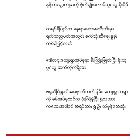
နှုန်း လျော့ကျမှာကို စိုက်ပျိုးတောင်သူတွေ စိုးရိမ်
ကရင်နီပြည်က နေရာဒေသအသီးသီးမှာ
ရက်သတ္တပတ်အတွင်း စက်သုံးဆီဈေးနှုန်း
ထပ်မံမြင့်တက်
ဒေါတငူးကျေးရွာအုပ်စုမှာ မီးကြိုးဖြုတ်ပြီး ခိုးယူ
မှုတွေ ဆက်တိုက်ရှိလာ
ဖရူဆိုမြို့နယ်အနောက်ဘက်ခြမ်း၊ ကျေးရွာတရွာ
ကို စစ်အုပ်စုတပ်က ဗုံးကြဲခဲ့ပြီး ၅လသား
ကလေးအပါဝင် အရပ်သား ၅ ဦး ထိမှန်သေဆုံး