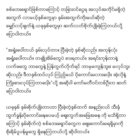
စစ်ဘေးရှောင်ဖြစ်တာကြောင့် တခြားဝင်ငွေရ အလုပ်အကိုင်မရှိတဲ့
အတွက် လာမယ့်နှစ်တွေမှာ နှမ်းအထွက်တိုးမယ်ဆိုတဲ့
မျှော်လင့်ချက်နဲ့ ယခုနှစ်တွေမှာ ဆက်လက်စိုက်ပျိုးခဲ့ကြတယ်လို့
ပြောပါတယ်။
“အရှုံးပေါ်တယ် နှမ်းလုပ်တာ။ ပြီးခဲ့တဲ့ နှစ်ဆိုလည်း အကုန်လုံး
အရှုံးပေါ်တယ်။ တချို့အိမ်တွေပဲ စားရတယ်။ အရင်းကုန်တာနဲ့
လက်ခတွေ ဘာတွေနဲ့ ပြန်တွက်လိုက်ရင် ဘာမှမကျန်ဘူး။ မလုပ်ဘူး
ဆိုလည်း ဒီတနှစ်ထပ်လုပ် ကြည့်မယ် ပိုကောင်းမလားပေါ့။ အဲ့လိုနဲ့
ကြိုးစားလုပ်ကြတာပေါ့။”လို့ အဆိုပါ ကော်မတီဝင်တစ်ဦးက ဆက်
ပြောပါတယ်။
ယခုနှစ် နှမ်းစိုက်ပျိုးတာဟာ ပြီးခဲ့တဲ့နှစ်ထက် အနည်းငယ် သီးနှံ
ထွက်နှုန်းပိုကောင်းနေပေမယ့် ဈေးကွက်အခြေအနေ ကို မသိရှိတာ
ကြောင့် နှမ်းစိုက်တဲ့ စစ်ဘေးရှောင်တွေက ဈေးကောင်းမရရှိမှာကို
စိုးရိမ်ပူပန်မှုတွေ ရှိနေကြတယ်လို့ ဆိုပါတယ်။