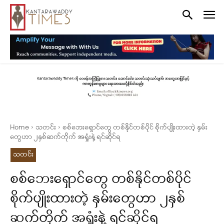
Home
သတင်း
စစ်ဘေးရှောင်တွေ တစ်နိုင်တစ်ပိုင် စိုက်ပျိုးထားတဲ့ နှမ်း
တွေဟာ ၂နှစ်ဆက်တိုက် အရှုံးနဲ့ ရင်ဆိုင်ရ
သတင်း
စစ်ဘေးရှောင်တွေ တစ်နိုင်တစ်ပိုင်
စိုက်ပျိုးထားတဲ့ နှမ်းတွေဟာ ၂နှစ်
ဆက်တိုက် အရှုံးနဲ့ ရင်ဆိုင်ရ