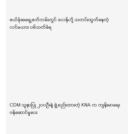
ဖယ်ခုံအရှေ့ဖက်ကမ်းတွင် ဒလန်လို့ သတင်းထွက်နေတဲ့
လင်မယား ပစ်သတ်ခံရ
CDM သူနာပြု ၂၀၀ဦးနဲ့ ဖွဲ့စည်းထားတဲ့ KNA က ကျန်းမာရေး
ဝန်ဆောင်မှုပေး