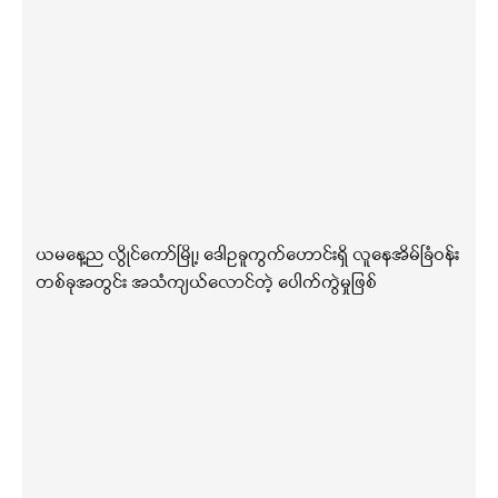
ယမနေ့ည လွိုင်ကော်မြို့၊ ဒေါဥခူကွက်ဟောင်းရှိ လူနေအိမ်ခြံဝန်း
တစ်ခုအတွင်း အသံကျယ်လောင်တဲ့ ပေါက်ကွဲမှုဖြစ်