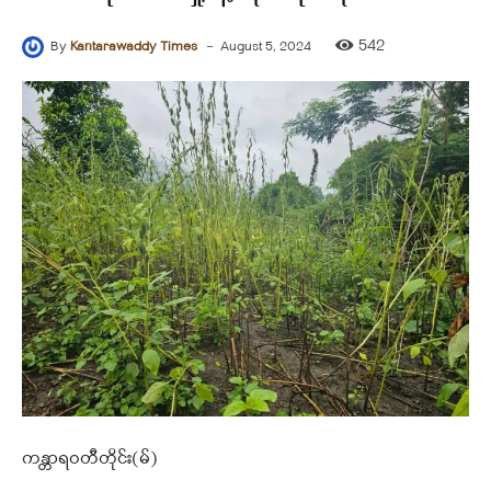
-
542
By
Kantarawaddy Times
August 5, 2024
ကန္တာရဝတီတိုင်း(မ်)