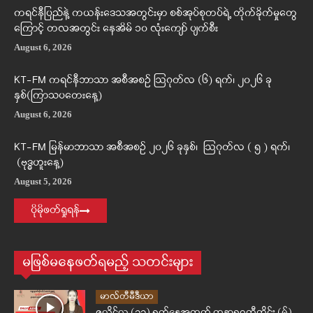
ကရင်နီပြည်နဲ့ ကယန်းဒေသအတွင်းမှာ စစ်အုပ်စုတပ်ရဲ့ တိုက်ခိုက်မှုတွေ
ကြောင့် တလအတွင်း နေအိမ် ၁၀ လုံးကျော် ပျက်စီး
August 6, 2026
KT-FM ကရင်နီဘာသာ အစီအစဉ် ဩဂုတ်လ (၆) ရက်၊ ၂၀၂၆ ခု
နှစ်(ကြာသပတေးနေ့)
August 6, 2026
KT-FM မြန်မာဘာသာ အစီအစဉ် ၂၀၂၆ ခုနှစ်၊ ဩဂုတ်လ ( ၅ ) ရက်၊
(ဗုဒ္ဓဟူးနေ့)
August 5, 2026
ပိုမိုဖတ်ရှုရန်
မဖြစ်မနေဖတ်ရမည့် သတင်းများ
မာလ်တီမီဒီယာ
ဇူလိုင်လ (၃၁) ရက်နေ့အတွက် ကန္တာရဝတီတိုင်း (မ်)