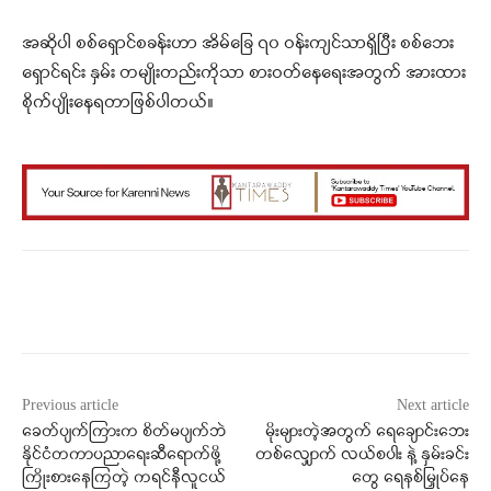
အဆိုပါ စစ်ရှောင်စခန်းဟာ အိမ်ခြေ ၇၀ ဝန်းကျင်သာရှိပြီး စစ်ဘေး
ရှောင်ရင်း နှမ်း တမျိုးတည်းကိုသာ စားဝတ်နေရေးအတွက် အားထား
စိုက်ပျိုးနေရတာဖြစ်ပါတယ်။
Facebook
X
WhatsApp
Previous article
Next article
ခေတ်ပျက်ကြားက စိတ်မပျက်ဘဲ
မိုးများတဲ့အတွက် ရေချောင်းဘေး
နိုင်ငံတကာပညာရေးဆီရောက်ဖို့
တစ်လျှောက် လယ်စပါး နဲ့ နှမ်းခင်း
ကြိုးစားနေကြတဲ့ ကရင်နီလူငယ်
တွေ ရေနစ်မြှုပ်နေ