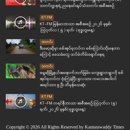
သတင်းဌာနရဲ့ ညနေခင်းရုပ်သံသတင်း အစီအစဉ်
KT FM
KT-FM မြန်မာဘာသာ အစီအစဉ် ၂၀၂၆ ခုနှစ်၊
ဩဂုတ်လ ( ၅ ) ရက်၊ (ဗုဒ္ဓဟူးနေ့)
သတင်း
ဒီးမော့ဆိုမှာ စစ်အုပ်စုတပ်က စစ်ကြောင်းထိုးနေတာ
ကြောင့် ဒေသခံတွေ ထပ်မံတိမ်းရှောင်နေရ
သတင်း
ဖရူဆိုမြို့နယ်အနောက်ဘက်ခြမ်း၊ ကျေးရွာတရွာကို စစ်
အုပ်စုတပ်က ဗုံးကြဲခဲ့ပြီး ၅လသား ကလေးအပါဝင်
အရပ်သား ၅ ဦး ထိမှန်သေဆုံး
KT FM
KT-FM ကရင်နီဘာသာ အစီအစဉ် ဩဂုတ်လ (၅)
ရက်၊ ၂၀၂၆ ခုနှစ်(ဗုဒ္ဓဟူးနေ့)
Copyright © 2026 All Rights Reserved by Kantarawaddy Times