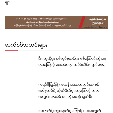
များ
ဆက်စပ်သတင်းများ
ဒီးမော့ဆိုမှာ စစ်အုပ်စုတပ်က စစ်ကြောင်းထိုးနေ
တာကြောင့် ဒေသခံတွေ ထပ်မံတိမ်းရှောင်နေရ
ကရင်နီပြည်နဲ့ ကယန်းဒေသအတွင်းမှာ စစ်
အုပ်စုတပ်ရဲ့ တိုက်ခိုက်မှုတွေကြောင့် တလ
အတွင်း နေအိမ် ၁၀ လုံးကျော် ပျက်စီး
စပါးဖျက်ပိုးကျရောက်မှုကြောင့် စပါးအထွက်