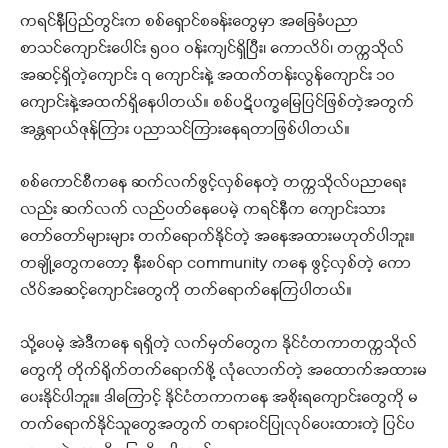
ကရင်နီပြည်တွင်းက စစ်ရှောင်စခန်းတွေမှာ အခြေခံပညာ
စာသင်ကျောင်းပေါင်း ၅၀၀ ဝန်းကျင်ရှိပြီး၊ ကောလိပ်၊ တက္ကသိုလ်
အဆင့်ရှိတဲ့ကျောင်း ၇ ကျောင်းနဲ့ အထက်တန်းလွန်ကျောင်း ၁၀
ကျောင်းနဲ့အထက်ရှိနေပါတယ်။ စစ်ပဋိပက္ခမြေပြင်ဖြစ်တဲ့အတွက်
အန္တရာယ်ဇုန်ကြား ပညာသင်ကြားနေရတာဖြစ်ပါတယ်။
စစ်ကောင်စီကနေ ဆက်လက်ဖွင့်လှစ်နေတဲ့ တက္ကသိုလ်ပညာရေး
လည်း ဆက်လက် လည်ပတ်နေပေမဲ့ ကရင်နီက ကျောင်းသား
တော်တော်များများ တက်ရောက်နိုင်တဲ့ အနေအထားမဟုတ်ပါဘူး။
တချို့တွေကတော့ နီးစပ်ရာ community ကနေ ဖွင့်လှစ်တဲ့ ကော
လိပ်အဆင့်ကျောင်းတွေကို တက်ရောက်နေကြပါတယ်။
သို့ပေမဲ့ အဲဒီကနေ ရရှိတဲ့ လက်မှတ်တွေက နိုင်ငံတကာတက္ကသိုလ်
တွေကို တိုက်ရိုက်တက်ရောက်ဖို့ လုံလောက်တဲ့ အထောက်အထားမ
ပေးနိုင်ပါဘူး။ ဒါကြောင့် နိုင်ငံတကာကနေ အစိုးရကျောင်းတွေကို မ
တက်ရောက်နိုင်သူတွေအတွက် တရားဝင်ပြုလုပ်ပေးထားတဲ့ ပြင်ပ