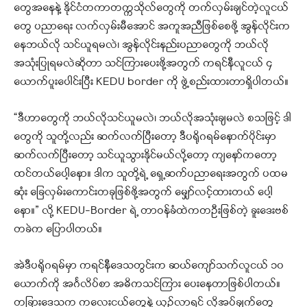
တွေအနေနဲ့ နိုင်ငံတကာတက္ကသိုလ်တွေကို တက်လှမ်းချင်တဲ့လူငယ်
တွေ ပညာရေး လက်လှမ်းမီအောင် အကူအညီဖြစ်စေဖို့ အွန်လိုင်းက
နေဘယ်လို သင်ယူရမလဲ၊ အွန်လိုင်းနည်းပညာတွေကို ဘယ်လို
အသုံးပြုရမလဲဆိုတာ သင်ကြားပေးဖို့အတွက် ကရင်နီလူငယ် ၄
ယောက်ပူးပေါင်းပြီး KEDU border ကို ဖွဲ့စည်းထားတာရှိပါတယ်။
“ဒီဟာတွေကို ဘယ်လိုသင်ယူမလဲ၊ ဘယ်လိုအသုံးချမလဲ စသဖြင့် ဒါ
တွေကို သူတို့လည်း ဆက်လက်ပြီးတော့ ဒီပရိုဂရမ်နောက်ပိုင်းမှာ
ဆက်လက်ပြီးတော့ သင်ယူသွားနိုင်မယ်လို့တော့ ကျနော်ကတော့
ထင်တယ်ပေါ့နော။ ဒါက သူတို့ရဲ့ ‌ရှေ့ဆက်ပညာရေးအတွက် ပထမ
ဆုံး ခြေလှမ်းကောင်းတခုဖြစ်ဖို့အတွက် မျှော်လင့်ထားတယ် ပေါ့
နော။” လို့ KEDU-Border ရဲ့ တာဝန်ခံထဲကတဦးဖြစ်တဲ့ ခူးဒေးဗစ်
တခဲက ပြောပါတယ်။
အဲဒီပရိုဂရမ်မှာ ကရင်နီဒေသတွင်းက ဆယ်ကျော်သက်လူငယ် ၁၀
ယောက်ကို အင်္ဂလိပ်စာ အဓိကသင်ကြား ပေးနေတာဖြစ်ပါတယ်။
တခြားဒေသက ကလေးငယ်တွေနဲ့ ယှဥ်လာရင် လိုအပ်ချက်တွေ