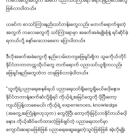
ကလေးတွေအတွက် အဓိက ပညာသင်ကြားရာ ရောင်ခြည်လေးတွေ
ဖြစ်လာပါတယ်။
ယခင်က စာသင်ကြားနည်းသင်တန်းတွေလည်း မတက်ရောက်ဖူးတဲ့
အတွက် ကလေးတွေကို သင်ကြားရာမှာ အခက်အခဲမျိုးစုံနဲ့ ရင်ဆိုင်ခဲ့
ရတယ်လို့ နော်ဂေးလာစေးက ပြောပါတယ်။
ဒီလိုအခက်အခဲတွေကို နည်းလမ်းတကျဖြေရှင်းဖို့က သူမကိုယ်တိုင်
နိုင်ငံတကာတက္ကသိုလ်တွေ တက်ရောက် ပညာသင်ယူဖို့ကလည်း
ဖြေရှင်းနည်းတွေထဲက တခုဖြစ်လာခဲ့ပါတယ်။
“သူတို့ရဲ့ပညာရေးစနစ်ရယ် ပညာရေးသင်ရိုးတွေရှိမယ်ပေါ့နော။
နိုင်ငံတကာနဲ့ဆက်ဆံလို့ရှိရင် ကိုယ့်ရဲ့အမြင်တွေကို ပိုပြီးတော့
ကျယ်ပြန့်လာစေမယ်၊ ကိုယ့်ရဲ့ experiences, knowledge
(အတွေ့အကြုံနဲ့ဗဟုသုတ) တွေပိုပြီး တော့တိုးမြင့်လာနိုင်တယ်ပေါ့
နော။ ကိုယ့်အိပ်မက်ထားတဲ့ဖြစ်ချင်တဲ့ ပညာရေးဘက်မှာ
ကျောင်းဆရာမဖြစ်ဖြစ် ပညာရေးဆွေးနွေးတဲ့သူပဲဖြစ်ဖြစ် အဲ့လိုမျိုး