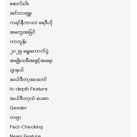
ဆောင်းပါး
အင်တာဗျူး
ကရင်နီဘာသာ ရေဒီယို
အတွေးအမြင်
ကာတွန်း
၂၀၂၅ ရွေးကောက်ပွဲ
အမျိုးသမီးအခွင့်အရေး
ဂျာနယ်
အယ်ဒီတာ့အာဘော်
In-depth Feature
အယ်ဒီတာ့ထံ ပေးစာ
Gender
ကဗျာ
Fact-Checking
News Feature