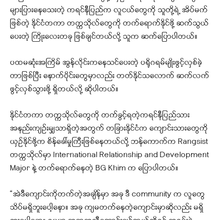
များပြားနေသေးတဲ့ ကရင်နီပြည်က လူငယ်တွေကို သူတို့ရဲ့ အိပ်မက်
ဖြစ်တဲ့ နိုင်ငံတကာ တက္ကသိုလ်တွေကို တက်ရောက်နိုင်ဖို့ ဆက်သွယ်
ပေးတဲ့ ကြိုးလေးတခု ဖြစ်ချင်တယ်လို့ သူက ဆက်ပြောပါတယ်။
ပထမဆုံးအကြိမ် အွန်လိုင်းကနေသင်ပေးတဲ့ ပရိုဂရမ်မျိုးဖွင့်လှစ်ခဲ့
တာဖြစ်ပြီး နောက်ပိုင်းတွေမှာလည်း တတ်နိုင်သလောက် ဆက်လက်
ဖွင့်လှစ်သွားဖို့ ရှိတယ်လို့ ဆိုပါတယ်။
နိုင်ငံတကာ တက္ကသိုလ်တွေကို တက်ခွင့်ရတဲ့ကရင်နီပြည်သား
အနည်းကျဥ်းမျှသာရှိတဲ့အတွက် တခြားနိုင်ငံက ကျောင်းသားတွေကို
ယှဥ်နိုင်ဖို့က စိန်ခေါ်မှုကြီးဖြစ်နေတယ်လို့ ဘန်ကောက်က Rangsist
တက္ကသိုလ်မှာ International Relationship and Development
Major နဲ့ တက်ရောက်နေတဲ့ BG Khim က ပြောပါတယ်။
“အဲဒီကျောင်းကိုတက်တဲ့အချိန်မှာ အခု ဒီ community က လူတွေ
သိပ်မရှိဘူးပေါ့နော။ အခု ကျမတက်နေတဲ့ကျောင်းမှာဆိုလည်း မရှိ