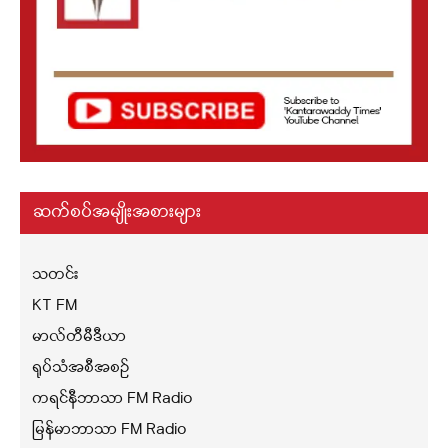
ဆက်စပ်အမျိုးအစားများ
သတင်း
KT FM
မာလ်တီမီဒီယာ
ရုပ်သံအစီအစဉ်
ကရင်နီဘာသာ FM Radio
မြန်မာဘာသာ FM Radio