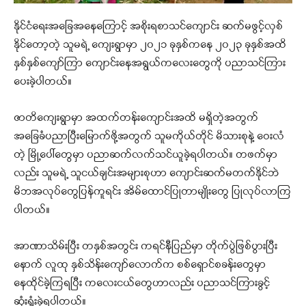
နိုင်ငံရေးအခြေအနေကြောင့် အစိုးရစာသင်ကျောင်း ဆက်မဖွင့်လှစ်
နိုင်တော့တဲ့ သူမရဲ့ ကျေးရွာမှာ ၂၀၂၁ ခုနှစ်ကနေ ၂၀၂၃ ခုနှစ်အထိ
နှစ်နှစ်ကျော်ကြာ ကျောင်းနေအရွယ်ကလေးတွေကို ပညာသင်ကြား
ပေးခဲ့ပါတယ်။
ဇာတိကျေးရွာမှာ အထက်တန်းကျောင်းအထိ မရှိတဲ့အတွက်
အခြေခံပညာပြီးမြောက်ဖို့အတွက် သူမကိုယ်တိုင် မိသားစုနဲ့ ဝေးလံ
တဲ့ မြို့ပေါ်တွေမှာ ပညာဆက်လက်သင်ယူခဲ့ရပါတယ်။ တဖက်မှာ
လည်း သူမရဲ့ သူငယ်ချင်းအများစုဟာ ကျောင်းဆက်မတက်နိုင်ဘဲ
မိဘအလုပ်တွေပြန်ကူရင်း အိမ်ထောင်ပြုတာမျိုးတွေ ပြုလုပ်လာကြ
ပါတယ်။
အာဏာသိမ်းပြီး တနှစ်အတွင်း ကရင်နီပြည်မှာ တိုက်ပွဲဖြစ်ပွားပြီး
နောက် လူထု နှစ်သိန်းကျော်လောက်က စစ်ရှောင်စခန်းတွေမှာ
နေထိုင်ခဲ့ကြရပြီး ကလေးငယ်တွေဟာလည်း ပညာသင်ကြားခွင့်
ဆုံးရှုံးခဲ့ရပါတယ်။