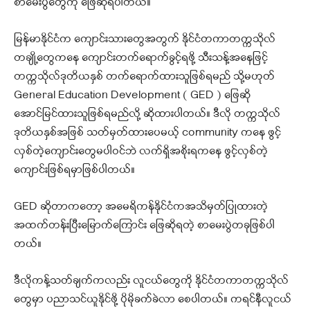
စာမေးပွဲတွေကို ဖြေဆိုရပါတယ်။
မြန်မာနိုင်ငံက ကျောင်းသားတွေအတွက် နိုင်ငံတကာတက္ကသိုလ်
တချို့တွေကနေ ကျောင်းတက်ရောက်ခွင့်ရဖို့ သီးသန့်အနေဖြင့်
တက္ကသိုလ်ဒုတိယနှစ် တက်ရောက်ထားသူဖြစ်ရမည် သို့မဟုတ်
General Education Development ( GED ) ဖြေဆို
အောင်မြင်ထားသူဖြစ်ရမည်လို့ ဆိုထားပါတယ်။ ဒီလို တက္ကသိုလ်
ဒုတိယနှစ်အဖြစ် သတ်မှတ်ထားပေမယ့် community ကနေ ဖွင့်
လှစ်တဲ့ကျောင်းတွေမပါဝင်ဘဲ လက်ရှိအစိုးရကနေ ဖွင့်လှစ်တဲ့
ကျောင်းဖြစ်ရမှာဖြစ်ပါတယ်။
GED ဆိုတာကတော့ အမေရိကန်နိုင်ငံကအသိမှတ်ပြုထားတဲ့
အထက်တန်းပြီးမြောက်ကြောင်း ဖြေဆိုရတဲ့ စာမေးပွဲတခုဖြစ်ပါ
တယ်။
ဒီလိုကန့်သတ်ချက်ကလည်း လူငယ်တွေကို နိုင်ငံတကာတက္ကသိုလ်
တွေမှာ ပညာသင်ယူနိုင်ဖို့ ပိုမိုခက်ခဲလာ စေပါတယ်။ ကရင်နီလူငယ်