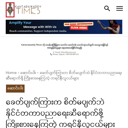
Home
ဆောင်းပါး
ခေတ်ပျက်ကြားက စိတ်မပျက်ဘဲ နိုင်ငံတကာပညာရေး
ဆီရောက်ဖို့ ကြိုးစားနေကြတဲ့ ကရင်နီလူငယ်များ
ဆောင်းပါး
ခေတ်ပျက်ကြားက စိတ်မပျက်ဘဲ
နိုင်ငံတကာပညာရေးဆီရောက်ဖို့
ကြိုးစားနေကြတဲ့ ကရင်နီလူငယ်များ