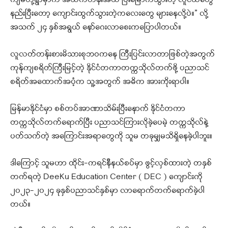
နည်းပြီးတော့ ကျောင်းထွက်သွားတဲ့ကလေးတွေ များနေလို့ပဲ။” လို့
အသက် ၂၄ နှစ်အရွယ် နော်ဂေးလာစေးကပြောပါတယ်။
လူလတ်တန်းစားမိသားစုဘဝကနေ ကြီးပြင်းလာတာဖြစ်တဲ့အတွက်
ကုန်ကျစရိတ်ကြီးမြင့်တဲ့ နိုင်ငံတကာတက္ကသိုလ်တက်ဖို့ ပညာသင်
စရိတ်အထောက်အပံ့က သူ့အတွက် အဓိက အားကိုးရာပါ။
မြန်မာနိုင်ငံမှာ စစ်တပ်အာဏာသိမ်းပြီးနောက် နိုင်ငံတကာ
တက္ကသိုလ်တက်ရောက်ပြီး ပညာသင်ကြားလိုခဲ့ပေမဲ့ တက္ကသိုလ်နဲ့
ပတ်သက်တဲ့ အကြောင်းအရာတွေကို သူမ တခုမျှမသိရှိနေခဲ့ပါဘူး။
ဒါကြောင့် သူမဟာ ထိုင်း-ကရင်နီနယ်စပ်မှာ ဖွင့်လှစ်ထားတဲ့ တနှစ်
တက်ရတဲ့ DeeKu Education Center ( DEC ) ကျောင်းကို
၂၀၂၃-၂၀၂၄ ခုနှစ်ပညာသင်နှစ်မှာ လာရောက်တက်ရောက်ခဲ့ပါ
တယ်။