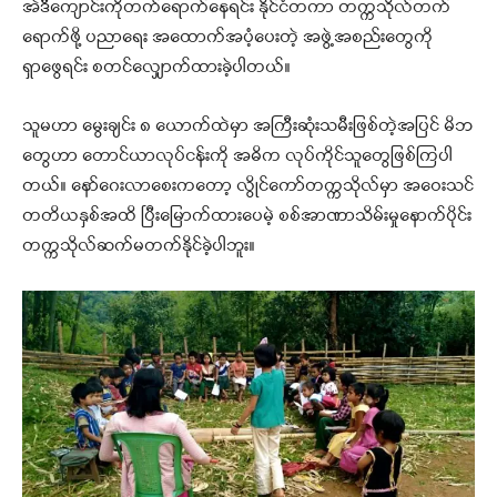
အဲဒီကျောင်းကိုတက်ရောက်နေရင်း နိုင်ငံတကာ တက္ကသိုလ်တက်
ရောက်ဖို့ ပညာရေး အထောက်အပံ့ပေးတဲ့ အဖွဲ့အစည်းတွေကို
ရှာဖွေရင်း စတင်လျှောက်ထားခဲ့ပါတယ်။
သူမဟာ မွေးချင်း ၈ ယောက်ထဲမှာ အကြီးဆုံးသမီးဖြစ်တဲ့အပြင် မိဘ
တွေဟာ တောင်ယာလုပ်ငန်းကို အဓိက လုပ်ကိုင်သူတွေဖြစ်ကြပါ
တယ်။ နော်ဂေးလာစေးကတော့ လွိုင်ကော်တက္ကသိုလ်မှာ အဝေးသင်
တတိယနှစ်အထိ ပြီးမြောက်ထားပေမဲ့ စစ်အာဏာသိမ်းမှုနောက်ပိုင်း
တက္ကသိုလ်ဆက်မတက်နိုင်ခဲ့ပါဘူး။