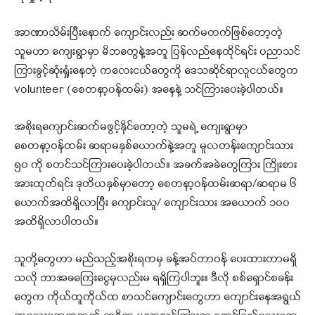
အာဏာသိမ်းပြီးနောက် ကျောင်းလည်း ဆက်မတက်ဖြစ်တော့တဲ့
သူမဟာ ကျေးရွာမှာ မိဘတွေနဲ့အတူ ပြန်လည်နေထိုင်ရင်း ပညာသင်
ကြားခွင့်ဆုံးရှုံးနေတဲ့ ကလေးငယ်တွေကို ဒေသဆိုင်ရာလူငယ်တွေက
volunteer (စေတနာ့၀န်ထမ်း) အနေနဲ့ သင်ကြားပေးခဲ့ပါတယ်။
အစိုးရကျောင်းဆက်မဖွင့်နိုင်တော့တဲ့ သူမရဲ့ ကျေးရွာမှာ
စေတနာ့ဝန်ထမ်း ဆရာမနှစ်ယောက်နဲ့အတူ မူလတန်းကျောင်းသား
၅၀ ကို စတင်သင်ကြားပေးခဲ့ပါတယ်။ အခက်အခဲတွေကြား ကြိုးစား
အားထုတ်ရင်း ဒုတိယနှစ်မှာတော့ စေတနာ့ဝန်ထမ်းဆရာ/ဆရာမ ၆
ယောက်အထိရှိလာပြီး ကျောင်းသူ/ ကျောင်းသား အယောက် ၁၀၀
အထိရှိလာပါတယ်။
သူတို့တွေဟာ မည်သည့်အစိုးရကမှ ခန့်အပ်တာဝန် ပေးထားတာမရှိ
သလို ဘာအခကြေးငွေမှလည်းမ ရရှိကြပါဘူး။ ဒီလို စစ်ရှောင်စခန်း
တွေက ကိုယ်ထူကိုယ်ထ စာသင်ကျောင်းတွေဟာ ကျောင်းနေအရွယ်