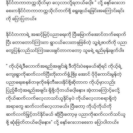
နိုင်ငံတကာတက္ကသိုလ်မှာ လေ့လာလို့ရတယ်ပေါ့။ “ လို့ နော်ဂေးလာ
စေးကနိုင်ငံတကာတက္ကသိုလ်တက်ဖို့ ရွေးချယ်ရခြင်းအကြောင်းရင်း
ကို ပြောပြတယ်။
နိုင်ငံတကာရဲ့ အဆင့်မြင့်ပညာရေးကို ပြီးမြောက်အောင်တက်ရောက်
ပြီး တောတောင်ကြားက ရွာငယ်လေးတခုဖြစ်တဲ့ သူ့ရဲ့ဇာတိကို ပညာ
တွေပြန်လည်သင်ကြားပေးချင်တာကတော့ သူမရဲ့ ရည်မှန်းချက်ပါ။
“ ကိုယ့်ရဲ့ဒီလောက်အရည်အချင်းနဲ့ ဒီတိုင်းပဲနေမယ်ဆိုရင် ကိုယ့်ရဲ့
ကျေးရွာကိုဆက်လက်ပြီးတိုးတက်ဖွံ့ဖြိုး အောင် ပိုပိုကောင်းမွန်တဲ့
ပညာရေးစနစ်တခုကိုဖန်တီးပေးနိုင်ဖို့ဆိုတာက ကိုယ့်မှာလည်း
ပြည့်မီတဲ့အရည်အချင်း ရှိဖို့လိုတယ်ပေါ့နော။ အဲ့တာကြောင့်မလို့
ကိုယ်ဆက်လက်လေ့လာသင်ယူနိုင်မှပဲ ကိုယ်လေ့လာစရာရှိတဲ့
အရာတွေ ဆက်လက်လေ့လာမယ်။ ပြီးတော့ ကိုယ့်ကိုယ်ကို
ဆက်လက်မြှင့်တင်နိုင်မယ် ဆိုပြီးတော့မှ ပညာကိုဆက်လက်သင်ယူ
ဖို့ ဆုံးဖြတ်တယ်ပေါ့နော။” လို့ နော်ဂေးလာစေးက ပြောပါတယ်။