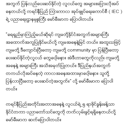
အတွက် ပြန်လည်ပေးဆပ်နိုင်တဲ့ လူငယ်တွေ အများအပြားလိုအပ်
နေတယ်လို့ ကရင်နီပြည် ကြားကာလ အုပ်ချုပ်ရေးကောင်စီ ( IEC )
ရဲ့ ပညာရေးဌာနမှူးကြီး မော်မီးမာက ‌ပြောပါတယ်။
“ရေရှည်မှာကြည့်မယ်ဆိုရင် ကျမတို့နိုင်ငံအတွက်အများကြီး
အထောက်အကူပြုနိုင်မယ်လို့ ကျမအနေနဲ့မြင် တယ်။ အထူးသဖြင့်
ကျမတို့ ဒီကျောင်းပြီးတော့ ကျမတို့ community မှာ ပြန်ပြီးတော့
ပေးဆပ်နိုင်တဲ့လူငယ် တွေပေါ့နော။ အဲဒီဟာတွေကိုလည်း ကျမတို့
အနေနဲ့ အများကြီး အသိအမှတ်ပြုတယ်။ ဒီပြည်နယ်အတွက်
တကယ်လိုအပ်နေတဲ့ ကာလအနေအထားမှာပေါ့နော။ သူတို့
ပြန်လာပြီးတော့ ပေးဆပ်တဲ့အတွက်။” လို့ မော်မီးမာက ပြောပါ
တယ်။
ကရင်နီပြည်အတိုင်းအတာအနေနဲ့ လူငယ်ရဲ့ ၅ ရာခိုင်နှုန်းခန့်သာ
နိုင်ငံတကာ ပညာတော်သင်တွေကို တက်လှမ်းခွင့်ရရှိနေတယ်လို့
မော်မီးမာက ဆက်ပြောပါတယ်။