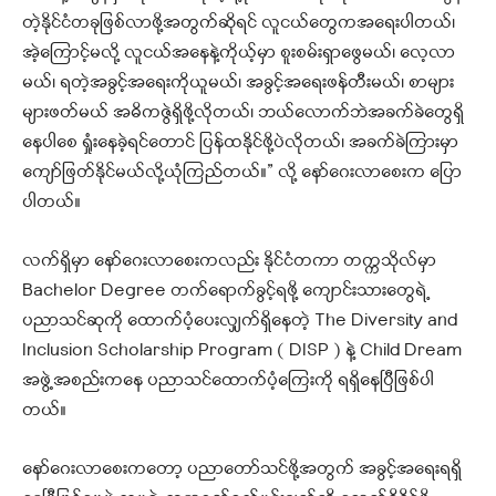
တဲ့နိုင်ငံတခုဖြစ်လာဖို့အတွက်ဆိုရင် လူငယ်တွေကအရေးပါတယ်၊
အဲ့ကြောင့်မလို့ လူငယ်အနေနဲ့ကိုယ့်မှာ စူးစမ်းရှာဖွေမယ်၊ လေ့လာ
မယ်၊ ရတဲ့အခွင့်အရေးကိုယူမယ်၊ အခွင့်အရေးဖန်တီးမယ်၊ စာများ
များဖတ်မယ် အဓိကဇွဲရှိဖို့လိုတယ်၊ ဘယ်လောက်ဘဲအခက်ခဲတွေရှိ
နေပါစေ ရှုံးနေခဲ့ရင်တောင် ပြန်ထနိုင်ဖို့ပဲလိုတယ်၊ အခက်ခဲကြားမှာ
ကျော်ဖြတ်နိုင်မယ်လို့ယုံကြည်တယ်။” လို့ နော်‌ဂေးလာစေးက ပြော
ပါတယ်။
လက်ရှိမှာ နော်ဂေးလာစေးကလည်း နိုင်ငံတကာ တက္ကသိုလ်မှာ
Bachelor Degree တက်ရောက်ခွင့်ရဖို့ ကျောင်းသားတွေရဲ့
ပညာသင်ဆုကို ထောက်ပံ့ပေးလျှက်ရှိနေတဲ့ The Diversity and
Inclusion Scholarship Program ( DISP ) နဲ့ Child Dream
အဖွဲ့အစည်းကနေ ပညာသင်ထောက်ပံ့ကြေးကို ရရှိနေပြီဖြစ်ပါ
တယ်။
နော်ဂေးလာစေးကတော့ ပညာတော်သင်ဖို့အတွက် အခွင့်အရေးရရှိ