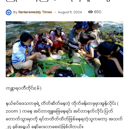
-
650
By
Kantarawaddy Times
August 5, 2024
ကန္တာရဝတီတိုင်း(မ်)
နယ်စပ်ဒေသတခုရဲ့ တိတ်ဆိတ်နေတဲ့ တိုက်ခန်းတခုမှာအွန်လိုင်း (
zoom ) ကနေ အင်တာဗျူးဖြေနေရင်း အင်တာနက်လိုင်း ပြတ်
တောက်သွားမှာကို ရင်တထိတ်ထိတ်ဖြစ်နေရတဲ့သူကတော့ အသက်
၂၄ နှစ်အရွယ် နော်ဂေးလာစေးပဲဖြစ်ပါတယ်။