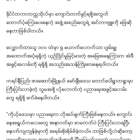
နိုင်ငံတကာတက္ကသိုလ်မှာ ကျောင်းတက်ခွင့်ရဖို့အတွက်
ထောက်ပံ့ကြေးပေးနေတဲ့ အဖွဲ့အစည်းတွေရဲ့ အင်တာဗျူးကို ဖြေဆို
နေတာဖြစ်ပါတယ်။
လျှောက်ထားသူ ၁၀၀ ထဲမှာ ၅ ယောက်လောက်သာ ပျမ်းမျှ
အထောက်အပံ့ရရှိတဲ့ ယှဥ်ပြိုင်မှုမြင့်မားတဲ့ အခြေအနေကြားက အဲဒီ
အခွင့်အလမ်းကို ရရှိဖို့ အသည်းအသန်ကြိုးစားနေရပါတယ်။
ကရင်နီပြည်၊ ဖားဆောင်းမြို့နယ် မော်ချီးဒေသ တောင်ပေါ်ရွာတရွာမှာ
ကြီးပြင်းလာခဲ့တဲ့ သူမအဖို့ လုံလောက်တဲ့ ပညာရေးအခွင့်အလမ်း
တွေ ရရှိဖို့ ခက်ခဲနေပါတယ်။
“ကိုယ့်ဒေသမှာ ပညာရေးက လိုအပ်ချက်ကြီးဖြစ်နေတယ်။ ကျောင်း
နေအရွယ်ကလေးတွေ အနာဂတ်မှာ စာမတတ်ပဲ ကြီးပြင်းလာရပြီး
နောက်ကျကျန်ခဲ့မှာကို အရမ်းစိုးရိမ်မိခဲ့တယ်။ ဘာဖြစ်လို့လဲဆိုတော့
ကျမတို့ရွာမှာက အထက်တန်းအထိ ပြီးမြောက်သွားတဲ့ လူငယ်တွေ