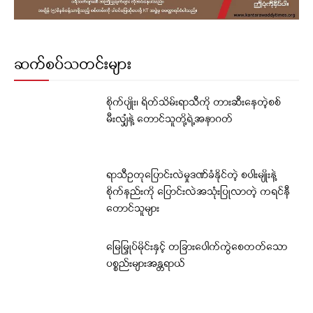
ဆက်စပ်သတင်းများ
စိုက်ပျိုး၊ ရိတ်သိမ်းရာသီကို တားဆီးနေတဲ့စစ်
မီးလျှံနဲ့ တောင်သူတို့ရဲ့အနာဂတ်
ရာသီဥတုပြောင်းလဲမှုဒဏ်ခံနိုင်တဲ့ စပါးမျိုးနဲ့
စိုက်နည်းကို ပြောင်းလဲအသုံးပြုလာတဲ့ ကရင်နီ
တောင်သူများ
မြေမြှုပ်မိုင်းနှင့် တခြားပေါက်ကွဲစေတတ်သော
ပစ္စည်းများအန္တရာယ်