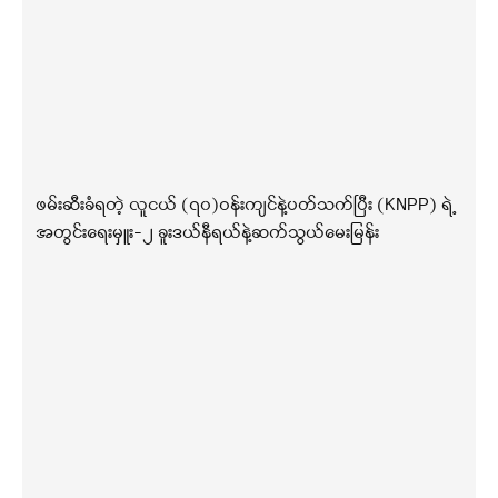
ဖမ်းဆီးခံရတဲ့ လူငယ် (၇၀)ဝန်းကျင်နဲ့ပတ်သက်ပြီး (KNPP) ရဲ့
အတွင်းရေးမှူး-၂ ခူးဒယ်နီရယ်နဲ့ဆက်သွယ်မေးမြန်း