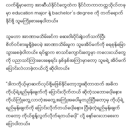
လက်ရှိမှာတော့ အာဆီယံနိုင်ငံတွေထဲက နိုင်ငံတကာတက္ကသိုလ်တခု
မှာ education major နဲ့ bachelor’s degree ကို တက်ရောက်
နိုင်ဖို့ သူမကြိုးစားနေပါတယ်။
သူမဟာ အာဏာမသိမ်းခင်က ဆေးဝါးပိုင်းနဲ့ပတ်သက်ပြီး
စိတ်ဝင်စားမှုရှိခဲ့ပေမဲ့ အာဏာသိမ်းမှုက သူမအိပ်မက်ကို ရေစုန်မြော
သွားစေခဲ့ပါတယ်။ ရပ်ရွာက စာသင်ကျောင်းတွေမှာ ကလေးငယ်တွေ
ကို ပညာသင်ကြားပေးနေရင်း နှစ်နှစ်အကြာမှာတော့ သူမရဲ့ အိပ်မက်
ပြောင်းလဲလာခဲ့တယ်လို့ ဆိုပါတယ်။
“ဒါကကိုယ့်မှာဆက်လုပ်ဖို့မဖြစ်နိုင်တော့ဘူးဆိုတာထက် အဓိက
ကိုယ့်ရဲ့ရည်မှန်းချက်ကို ပြောင်းလိုက်တယ် ဆိုတဲ့သဘောပေါ့နော။
ကိုယ်ကြုံတွေ့လာတဲ့အတွေ့အကြုံအပေါ်မူတည်ပြီးတော့မှ ကိုယ့်ရဲ့
ရည်မှန်းချက်ကို ပြောင်းလိုက်တယ်ပေါ့နော။ ပြီးခဲ့တဲ့ရည်မှန်းချက်
ကတော့ ကိုယ်စွန့်လွတ်လိုက်ရတယ်ပေါ့” လို့ နော်ဂေးလာစေးက
ပြောပါတယ်။