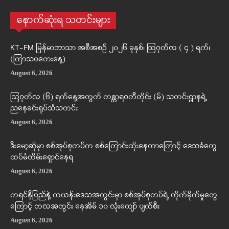
နောက်ဆုံးရ သတင်းများ
KT-FM မြန်မာဘာသာ အစီအစဉ် ၂၀၂၆ ခုနှစ်၊ ဩဂုတ်လ ( ၄ ) ရက်၊
(ကြာသပတေးနေ့)
August 6, 2026
ဩဂုတ်လ (၆) ရက်နေ့အတွက် ကန္တာရဝတီတိုင်း (မ်) သတင်းဌာနရဲ့
ညနေခင်းရုပ်သံသတင်း
August 6, 2026
ဒီးမော့ဆိုမှာ စစ်အုပ်စုတပ်က စစ်ကြောင်းထိုးနေတာကြောင့် ဒေသခံတွေ
ထပ်မံတိမ်းရှောင်နေရ
August 6, 2026
ကရင်နီပြည်နဲ့ ကယန်းဒေသအတွင်းမှာ စစ်အုပ်စုတပ်ရဲ့ တိုက်ခိုက်မှုတွေ
ကြောင့် တလအတွင်း နေအိမ် ၁၀ လုံးကျော် ပျက်စီး
August 6, 2026