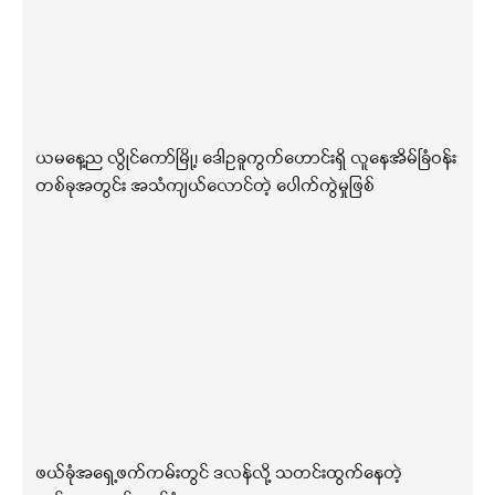
ယမနေ့ည လွိုင်ကော်မြို့၊ ဒေါဥခူကွက်ဟောင်းရှိ လူနေအိမ်ခြံဝန်း
တစ်ခုအတွင်း အသံကျယ်လောင်တဲ့ ပေါက်ကွဲမှုဖြစ်
ဖယ်ခုံအရှေ့ဖက်ကမ်းတွင် ဒလန်လို့ သတင်းထွက်နေတဲ့