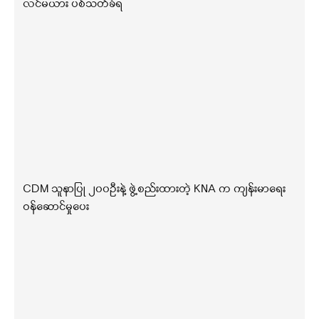
လင်မယား ပစ်သတ်ခံရ
CDM သူနာပြု ၂၀၀ဦးနဲ့ ဖွဲ့စည်းထားတဲ့ KNA က ကျန်းမာရေး
ဝန်ဆောင်မှုပေး