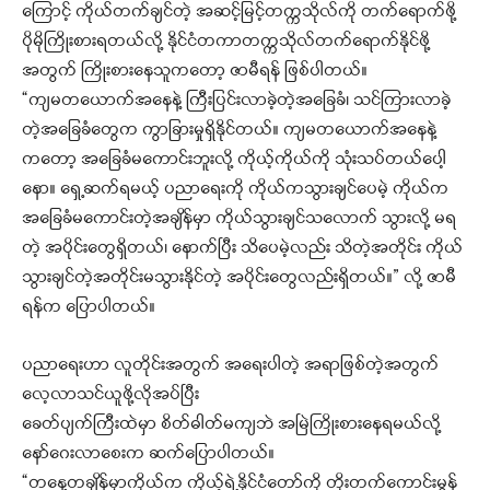
ကြောင့် ကိုယ်တက်ချင်တဲ့ အဆင့်မြင့်တက္ကသိုလ်ကို တက်ရောက်ဖို့
ပိုမိုကြိုးစားရတယ်လို့ နိုင်ငံတကာတက္ကသိုလ်တက်ရောက်နိုင်ဖို့
အတွက် ကြိုးစားနေသူကတော့ ဇာမီရန် ဖြစ်ပါတယ်။
“ကျမတယောက်အနေနဲ့ ကြီးပြင်းလာခဲ့တဲ့အခြေခံ၊ သင်ကြားလာခဲ့
တဲ့အခြေခံတွေက ကွာခြားမှုရှိနိုင်တယ်။ ကျမတယောက်အနေနဲ့
ကတော့ အခြေခံမကောင်းဘူးလို့ ကိုယ့်ကိုယ်ကို သုံးသပ်တယ်ပေါ့
နော။ ရှေ့ဆက်ရမယ့် ပညာရေးကို ကိုယ်ကသွားချင်ပေမဲ့ ကိုယ်က
အခြေခံမကောင်းတဲ့အချိန်မှာ ကိုယ်သွားချင်သလောက် သွားလို့ မရ
တဲ့ အပိုင်းတွေရှိတယ်၊ နောက်ပြီး သိပေမဲ့လည်း သိတဲ့အတိုင်း ကိုယ်
သွားချင်တဲ့အတိုင်းမသွားနိုင်တဲ့ အပိုင်းတွေလည်းရှိတယ်။” လို့ ဇာမီ
ရန်က ပြောပါတယ်။
ပညာရေးဟာ လူတိုင်းအတွက် အရေးပါတဲ့ အရာဖြစ်တဲ့အတွက်
လေ့လာသင်ယူဖို့လိုအပ်ပြီး
ခေတ်ပျက်ကြီးထဲမှာ စိတ်ဓါတ်မကျဘဲ အမြဲကြိုးစားနေရမယ်လို့
နော်ဂေးလာစေးက ဆက်ပြောပါတယ်။
“တနေ့တချိန်မှာကိုယ်က ကိုယ့်ရဲ့နိုင်ငံတော်ကို တိုးတက်ကောင်းမွန်