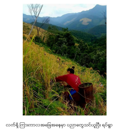
လက်ရှိ ကြားကာလအခြေအနေမှာ ပညာတွေသင်ယူပြီး ရပ်ရွာ