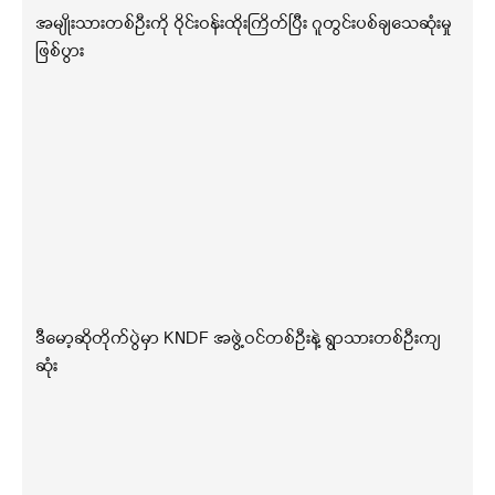
အမျိုးသားတစ်ဦးကို ဝိုင်းဝန်းထိုးကြိတ်ပြီး ဂူတွင်းပစ်ချသေဆုံးမှု
ဖြစ်ပွား
ဒီမော့ဆိုတိုက်ပွဲမှာ KNDF အဖွဲ့ဝင်တစ်ဦးနဲ့ ရွာသားတစ်ဦးကျ
ဆုံး