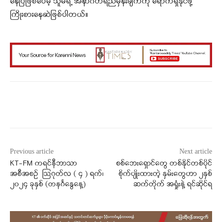
နေပြီဖြစ်ပေမဲ့ သူမရဲ့ အနာဂတ်ရည်မှန်းချက်ကို ရောက်ရှိနိုင်ဖို့
ကြိုးစားနေဆဲဖြစ်ပါတယ်။
Facebook
X
WhatsApp
Previous article
Next article
KT-FM ကရင်နီဘာသာ
စစ်ဘေးရှောင်တွေ တစ်နိုင်တစ်ပိုင်
အစီအစဉ် ဩဂုတ်လ ( ၄ ) ရက်၊
စိုက်ပျိုးထားတဲ့ နှမ်းတွေဟာ ၂နှစ်
၂၀၂၄ ခုနှစ် (တနင်္ဂနွေနေ့)
ဆက်တိုက် အရှုံးနဲ့ ရင်ဆိုင်ရ