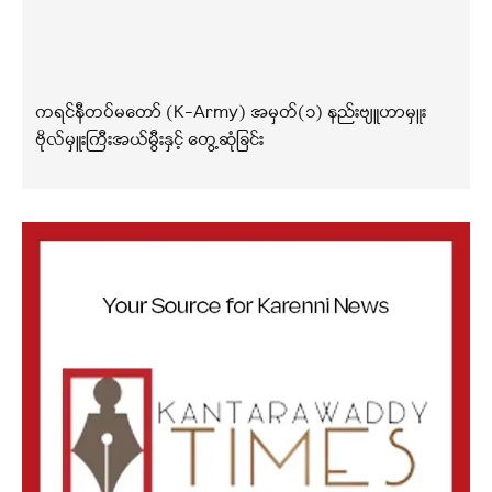
ကရင်နီတပ်မတော် (K-Army) အမှတ်(၁) နည်းဗျူဟာမှူး
ဗိုလ်မှူးကြီးအယ်မွီးနှင့် တွေ့ဆုံခြင်း