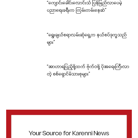
“ကျောင်းခေါင်းလောင်းသံ ပြန်မြည်လာပေမဲ့
ပညာရေးခရီးက ကြမ်းတမ်းနေဆဲ”
“ရွေးချယ်စရာလမ်းဆုံရှေ့က နယ်စပ်ဒုက္ခသည်
များ”
“အာဟာရပြည့်ဖို့ထက် ဗိုက်ဝဖို့ ပိုအရေးကြီးလာ
တဲ့ စစ်ရှောင်မိသားစုများ”