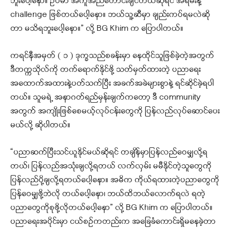
ဘူးပေါ့နော။ ဥပမာ အကူအညီတောင်းချင်တယ်ဆိုရင် အရမ်းနဲ့
challenge ဖြစ်တယ်ပေါ့နော။ ဘယ်သူ့ဆီမှာ ချည်းကပ်ရမလဲဆို
တာ မသိရဘူးပေါ့နော။” လို့ BG Khim က ပြောပါတယ်။
ကရင်နီအမှတ် ( ၁ ) ဒုက္ခသည်စခန်းမှာ နေထိုင်သူဖြစ်ခဲ့တဲ့အတွက်
ဒီတက္ကသိုလ်ကို တက်ရောက်နိုင်ဖို့ သတ်မှတ်ထားတဲ့ ပညာရေး
အထောက်အထားနဲ့ပတ်သက်ပြီး အခက်အခဲများစွာနဲ့ ရင်ဆိုင်ခဲ့ရပါ
တယ်။ သူမရဲ့ အနာဂတ်ရည်မှန်းချက်ကတော့ ဒီ community
အတွက် အကျိုးဖြစ်စေမယ့်လုပ်ငန်းတွေကို ပြန်လည်လုပ်ဆောင်ပေး
မယ်လို့ ဆိုပါတယ်။
“ပညာဆက်ပြီးသင်ယူနိုင်မယ်ဆိုရင် တချိန်မှာပြန်လည်ဝေမျှလို့ရ
တယ်၊ ပြန်လည်အသုံးချလို့ရတယ် လက်လှမ်း မမီနိုင်တဲ့သူတွေကို
ပြန်လည်ပို့ချလို့ရတယ်ပေါ့နော။ အဓိက ကိုယ်ရထားတဲ့ပညာတွေကို
ပြန်ဝေမျှဖို့ဘဲလို တယ်ပေါ့နော၊ ဘယ်ထိဘယ်လောက်ရလဲ ရတဲ့
ပညာတွေကိုစုဖို့လိုတယ်ပေါ့နော” လို့ BG Khim က ပြောပါတယ်။
ပညာရေးအပိုင်းမှာ ငယ်စဥ်ကတည်းက အခြေခံကောင်းရှိမနေခဲ့တာ