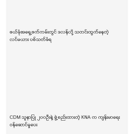
ဖယ်ခုံအရှေ့ဖက်ကမ်းတွင် ဒလန်လို့ သတင်းထွက်နေတဲ့
လင်မယား ပစ်သတ်ခံရ
CDM သူနာပြု ၂၀၀ဦးနဲ့ ဖွဲ့စည်းထားတဲ့ KNA က ကျန်းမာရေး
ဝန်ဆောင်မှုပေး