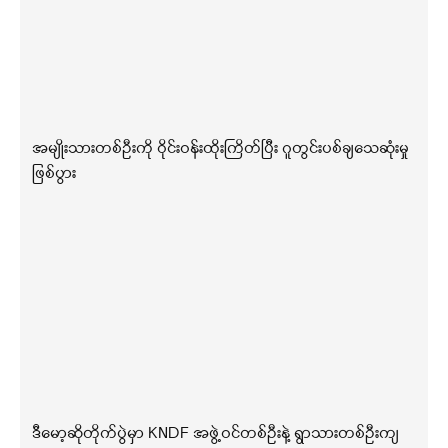
အမျိုးသားတစ်ဦးကို ဝိုင်းဝန်းထိုးကြိတ်ပြီး ဂူတွင်းပစ်ချသေဆုံးမှု
ဖြစ်ပွား
ဒီမော့ဆိုတိုက်ပွဲမှာ KNDF အဖွဲ့ဝင်တစ်ဦးနဲ့ ရွာသားတစ်ဦးကျ