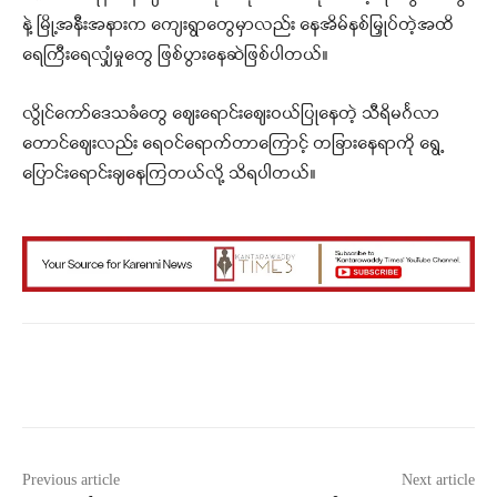
နဲ့ မြို့အနီးအနားက ကျေးရွာတွေမှာလည်း နေအိမ်နစ်မြှုပ်တဲ့အထိ
ရေကြီးရေလျှံမှုတွေ ဖြစ်ပွားနေဆဲဖြစ်ပါတယ်။
လွိုင်ကော်ဒေသခံတွေ ဈေးရောင်းဈေးဝယ်ပြုနေတဲ့ သီရိမင်္ဂလာ
တောင်ဈေးလည်း ရေဝင်ရောက်တာကြောင့် တခြားနေရာကို ရွေ့
ပြောင်းရောင်းချနေကြတယ်လို့ သိရပါတယ်။
Facebook
X
WhatsApp
Previous article
Next article