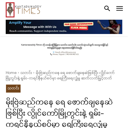
Home
သတင်း
မိုးဗြဲဆည်ကနေ ရေ ဖောက်ချနေဆဲဖြစ်ပြီး လွိုင်ကော်
မြို့တွင်းနဲ့ ရှမ်း-ကရင်နီနယ်စပ်မှာ ရေကြီးရေလျှံမှု ဆက်လက်မြှင့်တက်
သတင်း
မိုးဗြဲဆည်ကနေ ရေ ဖောက်ချနေဆဲ
ဖြစ်ပြီး လွိုင်ကော်မြို့တွင်းနဲ့ ရှမ်း-
ကရင်နီနယ်စပ်မှာ ရေကြီးရေလျှံမှု