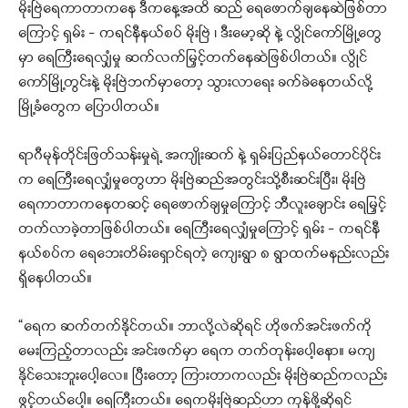
မိုးဗြဲရေကာတာကနေ ဒီကနေ့အထိ ဆည် ရေဖောက်ချနေဆဲဖြစ်တာ
ကြောင့် ရှမ်း – ကရင်နီနယ်စပ် မိုးဗြဲ ၊ ဒီးမော့ဆို နဲ့ လွိုင်ကော်မြို့တွေ
မှာ ရေကြီးရေလျှံမှု ဆက်လက်မြှင့်တက်နေဆဲဖြစ်ပါတယ်။ လွိုင်
ကော်မြို့တွင်းနဲ့ မိုးဗြဲဘက်မှာတော့ သွားလာရေး ခက်ခဲနေတယ်လို့
မြို့ခံတွေက ပြောပါတယ်။
ရာဂီမုန်တိုင်းဖြတ်သန်းမှုရဲ့ အကျိုးဆက် နဲ့ ရှမ်းပြည်နယ်တောင်ပိုင်း
က ရေကြီးရေလျှံမှုတွေဟာ မိုးဗြဲဆည်အတွင်းသို့စီးဆင်းပြီး၊ မိုးဗြဲ
ရေကာတာကနေတဆင့် ရေဖောက်ချမှုကြောင့် ဘီလူးချောင်း ရေမြှင့်
တက်လာခဲ့တာဖြစ်ပါတယ်။ ရေကြီးရေလျှံမှုကြောင့် ရှမ်း – ကရင်နီ
နယ်စပ်က ရေဘေးတိမ်းရှောင်ရတဲ့ ကျေးရွာ ၈ ရွာထက်မနည်းလည်း
ရှိနေပါတယ်။
“ရေက ဆက်တက်နိုင်တယ်။ ဘာလို့လဲဆိုရင် ဟိုဖက်အင်းဖက်ကို
မေးကြည့်တာလည်း အင်းဖက်မှာ ရေက တက်တုန်းပေါ့နော။ မကျ
နိုင်သေးဘူးပေါ့လေ။ ပြီးတော့ ကြားတာကလည်း မိုးဗြဲဆည်ကလည်း
ဖွင့်တယ်ပေါ့။ ရေကြီးတယ်။ ရေကမိုးဗြဲဆည်ဟာ ကုန်ဖို့ဆိုရင်