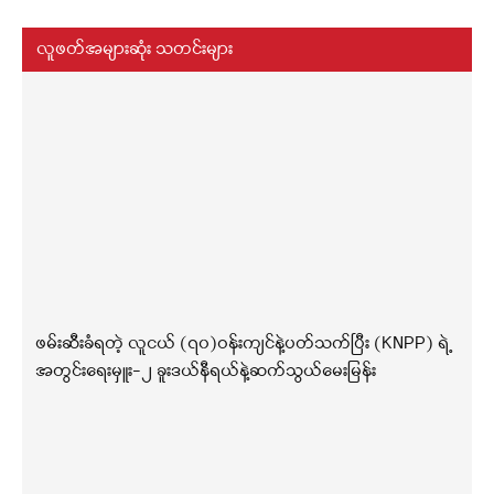
လူဖတ်အများဆုံး သတင်းများ
ဖမ်းဆီးခံရတဲ့ လူငယ် (၇၀)ဝန်းကျင်နဲ့ပတ်သက်ပြီး (KNPP) ရဲ့
အတွင်းရေးမှူး-၂ ခူးဒယ်နီရယ်နဲ့ဆက်သွယ်မေးမြန်း