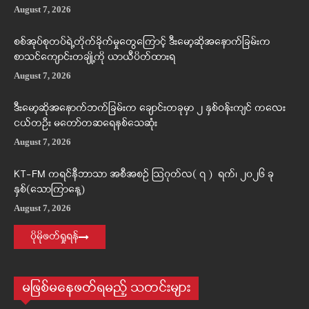
August 7, 2026
စစ်အုပ်စုတပ်ရဲ့တိုက်ခိုက်မှုတွေကြောင့် ဒီးမော့ဆိုအနောက်ခြမ်းက
စာသင်ကျောင်းတချို့ကို ယာယီပိတ်ထားရ
August 7, 2026
ဒီးမော့ဆိုအနောက်ဘက်ခြမ်းက ချောင်းတခုမှာ ၂ နှစ်ဝန်းကျင် ကလေး
ငယ်တဦး မတော်တဆရေနစ်သေဆုံး
August 7, 2026
KT-FM ကရင်နီဘာသာ အစီအစဉ် ဩဂုတ်လ( ၇ ) ရက်၊ ၂၀၂၆ ခု
နှစ်(သောကြာနေ့)
August 7, 2026
ပိုမိုဖတ်ရှုရန်
မဖြစ်မနေဖတ်ရမည့် သတင်းများ