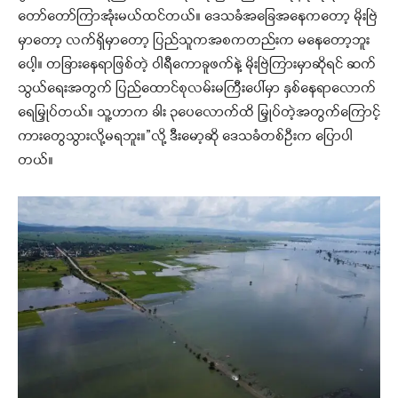
တော်တော်ကြာအုံးမယ်ထင်တယ်။ ဒေသခံအခြေအနေကတော့ မိုးဗြဲ
မှာတော့ လက်ရှိမှာတော့ ပြည်သူကအစကတည်းက မနေတော့ဘူး
ပေါ့။ တခြားနေရာဖြစ်တဲ့ ဝါရီကောခူဖက်နဲ့ မိုးဗြဲကြားမှာဆိုရင် ဆက်
သွယ်ရေးအတွက် ပြည်ထောင်စုလမ်းမကြီးပေါ်မှာ နှစ်နေရာလောက်
ရေမြှုပ်တယ်။ သူ့ဟာက ခါး ၃ပေလောက်ထိ မြှုပ်တဲ့အတွက်ကြောင့်
ကားတွေသွားလို့မရဘူး။”လို့ ဒီးမော့ဆို ဒေသခံတစ်ဦးက ပြောပါ
တယ်။