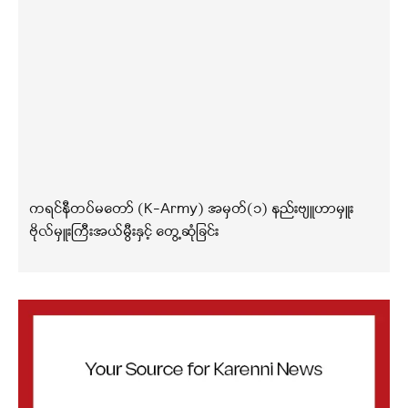
ကရင်နီတပ်မတော် (K-Army) အမှတ်(၁) နည်းဗျူဟာမှူး
ဗိုလ်မှူးကြီးအယ်မွီးနှင့် တွေ့ဆုံခြင်း