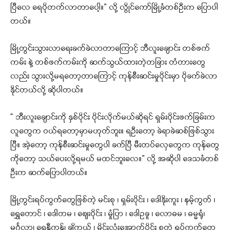
ပြီလေ ရေပိုတက်လာတာပေါ့။” လို့ လွိုင်ကော်မြို့ခံတစ်ဦးက ပြောပါ
တယ်။
မြို့တွင်းသွားလာရေးခက်ခဲလာတာကြောင့် ဘီလူးချောင်း တစ်ဖက်
ကမ်း နဲ့ တစ်ဖက်ကမ်းကို ဆက်သွယ်ထားတဲ့တခြား တံတားတွေ
လည်း သွားလို့မရတော့တာကြောင့် ကုန်စီးဆင်းမှုပိုင်းမှာ ပိုခက်ခဲလာ
နိုင်တယ်လို့ ဆိုပါတယ်။
“ ဘီးလူးချောင်းကို နှစ်ပိုင်း ပိုင်းလိုက်မယ်ဆိုရင် ရှမ်းပိုင်းဖက်ခြမ်းက
လူတွေက ဝယ်ရတော့မှာမဟုတ်ဘူး။ ရဦးတော့ ခဲရာခဲဆစ်ဖြစ်သွား
ပြီ။ အဲ့တော့ ကုန်စီးဆင်းမှုတွေပါ ခက်ပြီ မီးတပ်လှေတွေက ကုန်တွေ
ကိုတော့ သယ်ပေးလို့ရမယ် မထင်ဘူးလေ။” လို့ အဆိုပါ ဒေသခံတစ်
ဦးက ဆက်ပြောပါတယ်။
မြို့တွင်းရပ်ကွက်တွေဖြစ်တဲ့ မင်းစု ၊ ရှမ်းပိုင်း ၊ ဒေါနိုးကူး ၊ နမ့်ကွတ် ၊
ရွှေတောင် ၊ ဒေါတမ ၊ ဈေးပိုင်း ၊ မှုံပြာ ၊ ဒေါဥခူ ၊ လောဓမ ၊ ဓမ္မရုံ၊
မင်္ဂလာ၊ ရေနီကန်၊ ချိကယ် ၊ မိုင်းလုံးအောက်ပိုင်း စတဲ့ ရပ်ကွက်တွေ