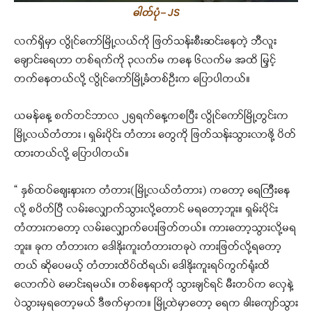
ဓါတ်ပုံ – JS
လက်ရှိမှာ လွိုင်ကော်မြို့လယ်ကို ဖြတ်သန်းစီးဆင်းနေတဲ့ ဘီလူး
ချောင်းရေဟာ တစ်ရက်ကို ၃လက်မ ကနေ ၆လက်မ အထိ မြှင့်
တက်နေတယ်လို့ လွိုင်ကော်မြို့ခံတစ်ဦးက ပြောပါတယ်။
ယမန်နေ့ စက်တင်ဘာလ ၂၅ရက်နေ့ကစပြီး လွိုင်ကော်မြို့တွင်းက
မြို့လယ်တံတား ၊ ရှမ်းပိုင်း တံတား တွေကို ဖြတ်သန်းသွားလာဖို့ ပိတ်
ထားတယ်လို့ ပြောပါတယ်။
“ နှစ်ထပ်ဈေးနားက တံတား(မြို့လယ်တံတား) ကတော့ ရေကြီးနေ
လို့ စပိတ်ပြီ လမ်းလျှောက်သွားလို့တောင် မရတော့ဘူး။ ရှမ်းပိုင်း
တံတားကတော့ လမ်းလျှောက်ပေးဖြတ်တယ်။ ကားတော့သွားလို့မရ
ဘူး။ ခုက တံတားက ဒေါနိုးကူးတံတားတခုပဲ ကားဖြတ်လို့ရတော့
တယ် ဆိုပေမယ့် တံတားထိပ်ထိရယ်၊ ဒေါနိုးကူးရပ်ကွက်ရုံးထိ
လောက်ပဲ မောင်းရမယ်။ တစ်နေရာကို သွားချင်ရင် မီးတပ်က လှေနဲ့
ပဲသွားမှရတော့မယ် ဒီဖက်မှာက။ မြို့ထဲမှာတော့ ရေက ခါးကျော်သွား