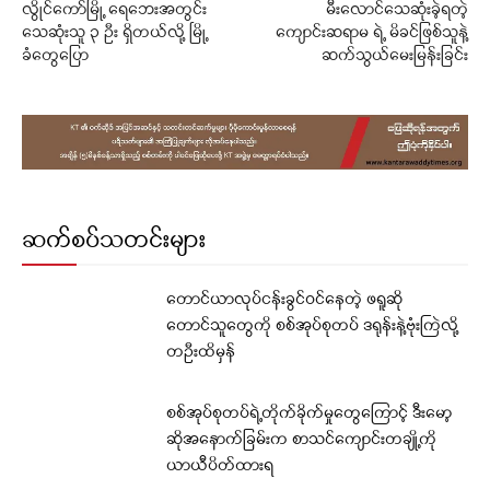
လွိုင်ကော်မြို့ ရေဘေးအတွင်း
မီးလောင်သေဆုံးခဲ့ရတဲ့
သေဆုံးသူ ၃ ဦး ရှိတယ်လို့ မြို့
ကျောင်းဆရာမ ရဲ့ မိခင်ဖြစ်သူနဲ့
ခံ‌တွေပြော
ဆက်သွယ်မေးမြန်းခြင်း
ဆက်စပ်သတင်းများ
တောင်ယာလုပ်ငန်းခွင်ဝင်နေတဲ့ ဖရူဆို
တောင်သူတွေကို စစ်အုပ်စုတပ် ဒရုန်းနဲ့ဗုံးကြဲလို့
တဦးထိမှန်
စစ်အုပ်စုတပ်ရဲ့တိုက်ခိုက်မှုတွေကြောင့် ဒီးမော့
ဆိုအနောက်ခြမ်းက စာသင်ကျောင်းတချို့ကို
ယာယီပိတ်ထားရ