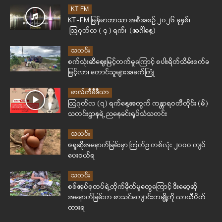
KT FM
KT-FM မြန်မာဘာသာ အစီအစဉ် ၂၀၂၆ ခုနှစ်၊
ဩဂုတ်လ ( ၄ ) ရက်၊ (အင်္ဂါနေ့)
သတင်း
စက်သုံးဆီဈေးမြင့်တက်မှုကြောင့် စပါးရိတ်သိမ်းစက်ခ
မြင့်လာ၊ တောင်သူများအခက်ကြုံ
မာလ်တီမီဒီယာ
ဩဂုတ်လ (၇) ရက်နေ့အတွက် ကန္တာရဝတီတိုင်း (မ်)
သတင်းဌာနရဲ့ ညနေခင်းရုပ်သံသတင်း
သတင်း
ဖရူဆိုအနောက်ခြမ်းမှာ ကြက်ဥ တစ်လုံး ၂၀၀၀ ကျပ်
ပေးဝယ်ရ
သတင်း
စစ်အုပ်စုတပ်ရဲ့တိုက်ခိုက်မှုတွေကြောင့် ဒီးမော့ဆို
အနောက်ခြမ်းက စာသင်ကျောင်းတချို့ကို ယာယီပိတ်
ထားရ