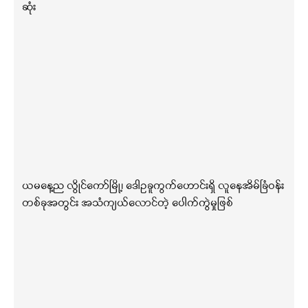
ဆုံး
ယမနေ့ည လွိုင်ကော်မြို့၊ ဒေါဥခူကွက်ဟောင်းရှိ လူနေအိမ်ခြံဝန်း
တစ်ခုအတွင်း အသံကျယ်လောင်တဲ့ ပေါက်ကွဲမှုဖြစ်