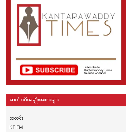
ဆက်စပ်အမျိုးအစားများ
သတင်း
KT FM