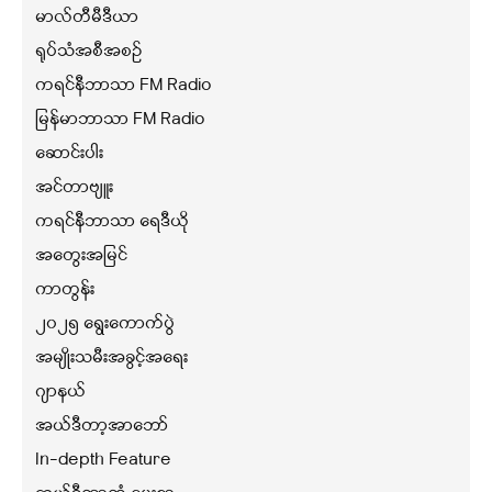
မာလ်တီမီဒီယာ
ရုပ်သံအစီအစဉ်
ကရင်နီဘာသာ FM Radio
မြန်မာဘာသာ FM Radio
ဆောင်းပါး
အင်တာဗျူး
ကရင်နီဘာသာ ရေဒီယို
အတွေးအမြင်
ကာတွန်း
၂၀၂၅ ရွေးကောက်ပွဲ
အမျိုးသမီးအခွင့်အရေး
ဂျာနယ်
အယ်ဒီတာ့အာဘော်
In-depth Feature