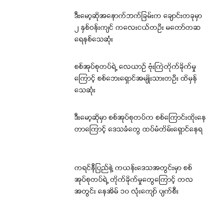
ဒီးမော့ဆိုအနောက်ဘက်ခြမ်းက ချောင်းတခုမှာ
၂ နှစ်ဝန်းကျင် ကလေးငယ်တဦး မတော်တဆ
ရေနစ်သေဆုံး
စစ်အုပ်စုတပ်ရဲ့ လေယာဉ် ဗုံးကြဲတိုက်ခိုက်မှု
ကြောင့် စစ်ဘေးရှောင်အမျိုးသားတဦး ထိမှန်
သေဆုံး
ဒီးမော့ဆိုမှာ စစ်အုပ်စုတပ်က စစ်ကြောင်းထိုးနေ
တာကြောင့် ဒေသခံတွေ ထပ်မံတိမ်းရှောင်နေရ
ကရင်နီပြည်နဲ့ ကယန်းဒေသအတွင်းမှာ စစ်
အုပ်စုတပ်ရဲ့ တိုက်ခိုက်မှုတွေကြောင့် တလ
အတွင်း နေအိမ် ၁၀ လုံးကျော် ပျက်စီး