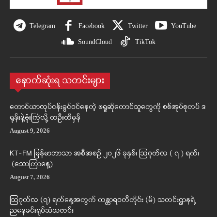
Telegram
Facebook
Twitter
YouTube
SoundCloud
TikTok
နောက်ဆုံးရ သတင်းများ
တောင်ယာလုပ်ငန်းခွင်ဝင်နေတဲ့ ဖရူဆိုတောင်သူတွေကို စစ်အုပ်စုတပ် ဒ
ရုန်းနဲ့ဗုံးကြဲလို့ တဦးထိမှန်
August 9, 2026
KT-FM မြန်မာဘာသာ အစီအစဉ် ၂၀၂၆ ခုနှစ်၊ ဩဂုတ်လ ( ၇ ) ရက်၊
(သောကြာနေ့)
August 7, 2026
ဩဂုတ်လ (၇) ရက်နေ့အတွက် ကန္တာရဝတီတိုင်း (မ်) သတင်းဌာနရဲ့
ညနေခင်းရုပ်သံသတင်း