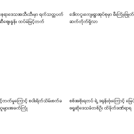
နေရာဒေသအသီးသီးမှာ ရက်သတ္တပတ်
ဒေါတငူးကျေးရွာအုပ်စုမှာ မီးကြိုးဖြုတ်ပ
ီဈေးနှုန်း ထပ်မံမြင့်တက်
ဆက်တိုက်ရှိလာ
့်တက်မှုကြောင့် စပါးရိတ်သိမ်းစက်ခ
စစ်အစိုးရတပ် ရဲ့ ဒရုန်းဗုံးကြောင့် မြေပဲ
သူများအခက်ကြုံ
ဖရူဆိုဒေသခံတစ်ဦး ထိခိုက်ဒဏ်ရာရ