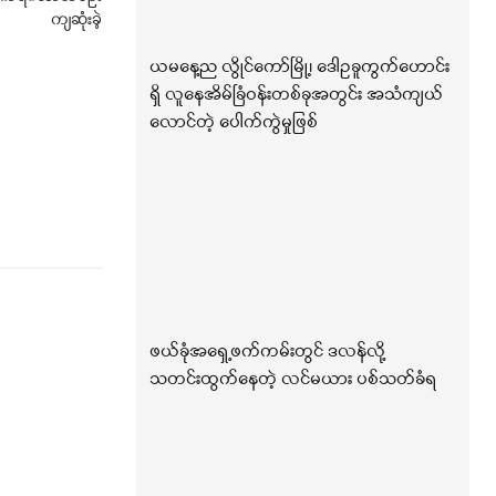
ကျဆုံးခဲ့
ယမနေ့ည လွိုင်ကော်မြို့၊ ဒေါဥခူကွက်ဟောင်း
ရှိ လူနေအိမ်ခြံဝန်းတစ်ခုအတွင်း အသံကျယ်
လောင်တဲ့ ပေါက်ကွဲမှုဖြစ်
ဖယ်ခုံအရှေ့ဖက်ကမ်းတွင် ဒလန်လို့
သတင်းထွက်နေတဲ့ လင်မယား ပစ်သတ်ခံရ