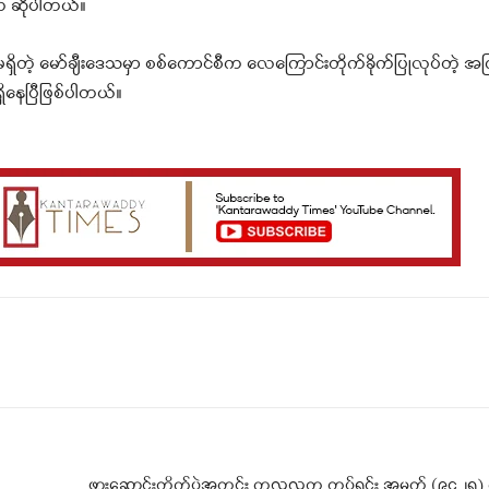
က ဆိုပါတယ်။
ြင်းမရှိတဲ့ မော်ချီးဒေသမှာ စစ်ကောင်စီက လေကြောင်းတိုက်ခိုက်ပြုလုပ်တဲ့
ရှိနေပြီဖြစ်ပါတယ်။
Telegram
Viber
ဖားဆောင်းတိုက်ပွဲအတွင်း ကလလတ တပ်ရင်း အမှတ် (၉၄၂၅)