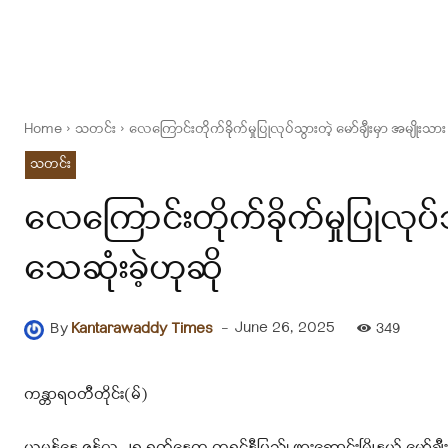
Home
သတင်း
လေကြောင်းတိုက်ခိုက်မှုပြုလုပ်သွားတဲ့ မော်ချီးမှာ အမျိုးသား
သတင်း
လေကြောင်းတိုက်ခိုက်မှုပြုလုပ်သ
သေဆုံးခဲ့ဟုဆို
-
June 26, 2025
By
Kantarawaddy Times
349
ကန္တာရဝတီတိုင်း(မ်)