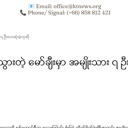
 ၇ ဦးသေဆုံးခဲ့ဟုဆို
ွားတဲ့ မော်ချီးမှာ အမျိုးသား ၇ ဦ