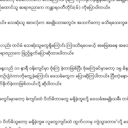
ဒေသကို စစ်ကောင်စီက လေကြောင်း ဗုံးကြဲ တိုက်ခိုက်ခဲ့ချိန်အတွင်း အမျိုး
ည်ထောင်‌သူ ဆရာဗညားက ကန္တာရဝတီတိုင်း(မ်) ကိုပြောပါတယ်။
တယ်။ သေဆုံးသူ အားလုံးက အမျိုးသားတွေပဲ။ အသက်တော့ မသိရသေးဘူး။
ှာလည်း ထပ်မံ သေဆုံးသူတွေရှိကြောင်း ကြားသိရပေမယ့် အခြေအနေ အသေ
ု့ ဆရာဗညားက ဖြည့်စွက်ပြောဆိုထားပါတယ်။
လည် ၁၁ နာရီ ဝန်းကျင်မှာ ဗုံးကြဲ ခဲ့တာဖြစ်ပြီး ဗုံးမကြဲခင်မှာတော့ ၁၅ မိနစ
ျံဝဲတာကိုတွေ့ခဲ့ကြောင်း ဒေသခံတွေက ပြောဆိုကြပါတယ်။ ပြီးတဲ့နောက်မ
ုက်ခိုက်ခဲ့တာဖြစ်တယ်လို့ ဆိုပါတယ်။
မှုအတွင်းမှာတော့ ခဲကျင်းထဲ ပိတ်မိတာတွေ မရှိခဲ့ဘူးလို့ ဒေသခံအမျိုးသမီး 
ဲမှာ ပိတ်မိသူတော့ မရှိခဲ့ဘူး။ လူတွေကျင်းထဲ ထွက်လာမှ ကျဲသွားတာ။”လို့ 