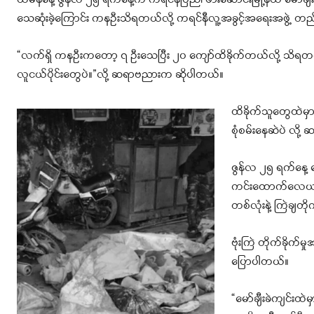
ယမန်နေ့ ဇွန်လ ၂၅ ရက်နေ့က ကရင်နီပြည်၊ ဖားဆောင်းမြို့နယ် မော်ချီး
သေဆုံးခဲ့ကြောင်း ကနဦးသိရတယ်လို့ ကရင်နီလူ့အခွင့်အရေးအဖွဲ့ တ
“လက်ရှိ ကနဦးကတော့ ၇ ဦးသေပြီး ၂၀ ကျော်ထိခိုက်တယ်လို့ သိရ
လူငယ်ပိုင်းတွေပဲ။”လို့ ဆရာဗညားက ဆိုပါတယ်။
ထိခိုက်သူတွေထဲမ
စုံစမ်းနေဆဲပဲ လိ
ဇွန်လ ၂၅ ရက်နေ့ နေ့
ကင်းထောက်လေယာဉ်ပ
တစ်လုံးနဲ့ ကြဲချတိ
ဗုံးကြဲ တိုက်ခိုက်
ပြောပါတယ်။
“မော်ချီးခဲကျင်းထ