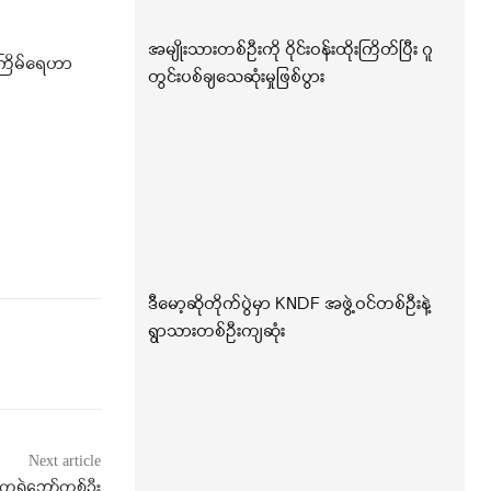
အမျိုးသားတစ်ဦးကို ဝိုင်းဝန်းထိုးကြိတ်ပြီး ဂူ
 အကြိမ်ရေဟာ
တွင်းပစ်ချသေဆုံးမှုဖြစ်ပွား
ဒီမော့ဆိုတိုက်ပွဲမှာ KNDF အဖွဲ့ဝင်တစ်ဦးနဲ့
ရွာသားတစ်ဦးကျဆုံး
Next article
 ကရဲဘော်တစ်ဦး