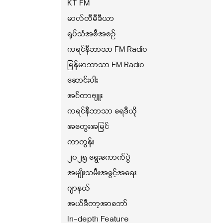
KT FM
မာလ်တီမီဒီယာ
ရုပ်သံအစီအစဉ်
ကရင်နီဘာသာ FM Radio
မြန်မာဘာသာ FM Radio
ဆောင်းပါး
အင်တာဗျူး
ကရင်နီဘာသာ ရေဒီယို
အတွေးအမြင်
ကာတွန်း
၂၀၂၅ ရွေးကောက်ပွဲ
အမျိုးသမီးအခွင့်အရေး
ဂျာနယ်
အယ်ဒီတာ့အာဘော်
In-depth Feature