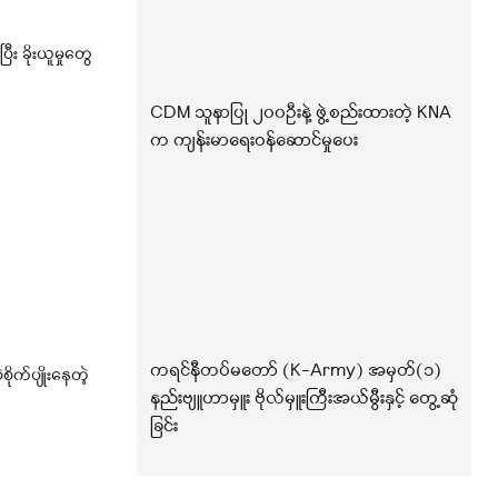
ြီး ခိုးယူမှုတွေ
CDM သူနာပြု ၂၀၀ဦးနဲ့ ဖွဲ့စည်းထားတဲ့ KNA
က ကျန်းမာရေးဝန်ဆောင်မှုပေး
ကရင်နီတပ်မတော် (K-Army) အမှတ်(၁)
စိုက်ပျိုးနေတဲ့
နည်းဗျူဟာမှူး ဗိုလ်မှူးကြီးအယ်မွီးနှင့် တွေ့ဆုံ
ခြင်း