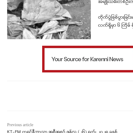
အမျိုးသမီးတစ်ဦး
တိုက်ပွဲဖြစ်ပွားခ
လက်ရှိမှာ ၆ ကြိမ် 
Facebook
X
WhatsApp
Previous article
KT-FM ကရင်နီဘာသာ အစီအစဉ် ဇွန်လ (၂၆) ရက်၊ ၂၀၂၅ ခုနှစ်