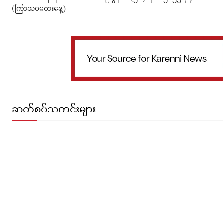
(ကြာသပတေးနေ့)
ဆက်စပ်သတင်းများ