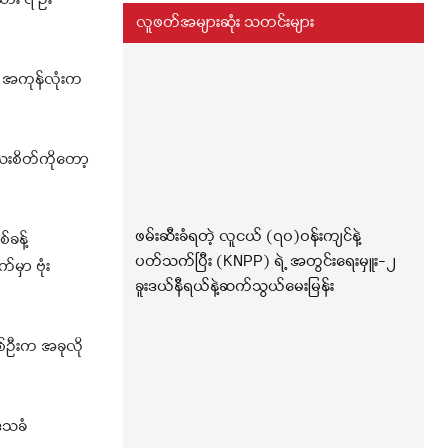
သား ၇ ဦး
လူဖတ်အများဆုံး သတင်းများ
 အကုန်လုံးက
းစိတ်ကိုတော့
ဖမ်းဆီးခံရတဲ့ လူငယ် (၇၀)ဝန်းကျင်နဲ့
်ခန့်
ပတ်သက်ပြီး (KNPP) ရဲ့ အတွင်းရေးမှူး-၂
ှာ ဗုံး
ခူးဒယ်နီရယ်နဲ့ဆက်သွယ်မေးမြန်း
တစ်ဦးက အခုလို
ဒေသခံ