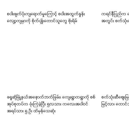
စပါးဖျက်ပိုးကျရောက်မှုကြောင့် စပါးအထွက်နှုန်း
ကရင်နီပြည်က 
လျော့ကျမှာကို စိုက်ပျိုးတောင်သူတွေ စိုးရိမ်
အတွင်း စက်သုံးဆ
ဖရူဆိုမြို့နယ်အနောက်ဘက်ခြမ်း၊ ကျေးရွာတရွာကို စစ်
စက်သုံးဆီဈေးမြင
အုပ်စုတပ်က ဗုံးကြဲခဲ့ပြီး ၅လသား ကလေးအပါဝင်
မြင့်လာ၊ တောင်
အရပ်သား ၅ ဦး ထိမှန်သေဆုံး