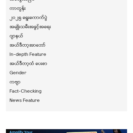
ကာတွန်း
၂၀၂၅ ရွေးကောက်ပွဲ
အမျိုးသမီးအခွင့်အရေး
ဂျာနယ်
အယ်ဒီတာ့အာဘော်
In-depth Feature
အယ်ဒီတာ့ထံ ပေးစာ
Gender
ကဗျာ
Fact-Checking
News Feature