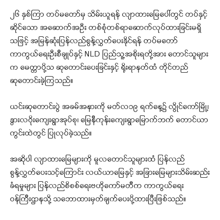
၂၆ နှစ်ကြာ တပ်မတော်မှ သိမ်းယူရန် လျာထားမြေပေါ်တွင် တပ်နှင့်
ဆိုင်သော အဆောက်အဦး တစ်စုံတစ်ရာဆောက်လုပ်ထားခြင်းမရှိ
သဖြင့် အမြန်ဆုံးပြန်လည်စွန့်လွှတ်ပေးနိုင်ရန် တပ်မတော်
ကာကွယ်ရေးဦးစီချုပ်နှင့် NLD ပြည်သူ့အစိုးရတို့အား တောင်သူများ
က မေတ္တာပို့သ ဆုတောင်းပေးခြင်းနှင့် ရိုးရာနတ်ထံ တိုင်တည်
ဆုတောင်းခဲ့ကြသည်။
ယင်းဆုတောင်းပွဲ အခမ်အနားကို မတ်လ၁၉ ရက်နေ့၌ လွိုင်ကော်မြို့၊
နွားလဝိုးကျေးရွာအုပ်စု၊ မြေနီကုန်းကျေးရွာမြောက်ဘက် တောင်ယာ
ကွင်းထဲတွင် ပြုလုပ်ခဲ့သည်။
အဆိုပါ လျာထားမြေများကို မူလတောင်သူများထံ ပြန်လည်
စွန့်လွှတ်ပေးသင့်ကြောင်း လယ်ယာမြေနှင့် အခြားမြေများသိမ်းဆည်း
ခံရမှုများ ပြန်လည်စိစစ်ရေးဗဟိုကော်မတီက ကာကွယ်ရေး
ဝန်ကြီးဌာနသို့ သဘောထားမှတ်ချက်ပေးပို့ထားပြီးဖြစ်သည်။