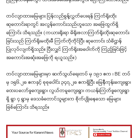
တပ်လျာထားမြေများ ပြန်လည်စွန့်လွှတ်ပေးရန် ကြက်ရိုးထိုး
ဆုတောင်းရာတွင် အလွန်ကောင်းသည်ဟူသော အဖြေထွက်ရှိ
ကြောင်း သိရသည်။ (ကယားရိုးရာ မိရိုးဖလာကြက်ရိုးထိုးဆုတောင်း
ခြင်းသည် ကြက်ရိုးမထိုးမီ ကြက်ကိုကိုင်ပြီး ဆုတောင်း သံဓိဌာန်
ပြုလုပ်လျက်ရှိသည်။ ပြီးလျှင် ကြက်ရိုးအပေါက်ကို ကြည့်ခြင်းဖြင့်
အကောင်းအဆုံးအဖြေကို ရယူသည်။)
တပ်လျာထားမြေများမှာ ဆက်သွယ်ရေးတပ် မှ ၁၉၁ ဧက ၊ BE တပ်
မှ ၁၅၆.၂၈ ဧကနှင့် စုစုပေါင်း ၃၄၇.၂၈ ဧကရှိပြီး မြေနီကုန်းကျေးရွာ၊
ထေးပလော်ခူကျေးရွာ၊ လွယ်တမူကျေးရွာ၊ ကယန်းကြတ်ခူကျေးရွာ
ရှိ ရွာ ၄ ရွာမှ ဒေသခံတောင်သူများက စိုက်ပျိုးနေသော မြေများ
ဖြစ်ကြောင်း သိရသည်။