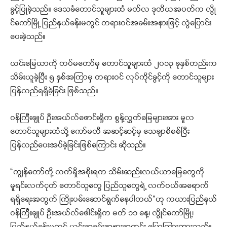
ခွင့်ပြုခဲ့သည်။ ဒေသခံတောင်သူများထံ မတ်လ ဒုတိယအပတ်က လွို
င်ကော်မြို့ ပြည်နယ်ခန်းမတွင် တရားဝင်အခမ်းအနားဖြင့် လွဲပြောင်း
ပေးခဲ့သည်။
ယင်းမြေယာကို တပ်မတော်မှ တောင်သူများထံ ၂၀၁၃ ခုနှစ်တည်းက
သိမ်းယူခဲ့ပြီး ၅ နှစ်အကြာမှ တရားဝင် လုပ်ကိုင်ခွင့်ကို တောင်သူများ
ပြန်လည်ရရှိခဲ့ခြင်း ဖြစ်သည်။
ဝန်ကြီးချုပ် ဦးအယ်လ်ဖောင်းရှိုက စွန့်လွှတ်မြေများအား မူလ
တောင်သူများထံသို့ ကော်မတီ အဆင့်ဆင့်မှ သေချာစိစစ်ပြီး
ပြန်လည်ပေးအပ်ခဲ့ခြင်းဖြစ်ကြောင်း ဆိုသည်။
“ကျွန်တော်တို့ လက်ရှိအစိုးရက သိမ်းဆည်းလယ်ယာမြေတွေကို
မူရင်းလက်ငုတ် တောင်သူတွေ ပြည်သူတွေရဲ့ လက်ဝယ်အရောက်
ရရှိရေးအတွက် ကြိုးပမ်းဆောင်ရွက်နေပါတယ်”ဟု ကယားပြည်နယ်
ဝန်ကြီးချုပ် ဦးအယ်လ်ဖေါင်းရှိုက မတ် ၁၁ နေ့၊ လွိုင်ကော်မြို့၊
ပြည်နယ်ခန်းမတွင် ယင်းအခမ်းအနားအတွင်း ပြောကြားထားသည်။