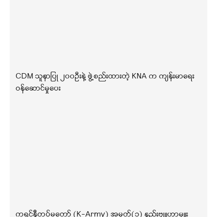
CDM သူနာပြု ၂၀၀ဦးနဲ့ ဖွဲ့စည်းထားတဲ့ KNA က ကျန်းမာရေး
ဝန်ဆောင်မှုပေး
ကရင်နီတပ်မတော် (K-Army) အမှတ်(၁) နည်းဗျူဟာမှူး