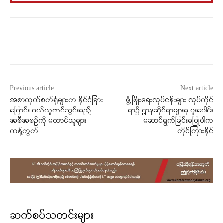
Facebook
X
WhatsApp
Previous article
Next article
အစာထုတ်စက်ရုံများက နိုင်ငံခြား
ဖွံ့ဖြိုးရေးလုပ်ငန်းများ လုပ်ကိုင်
ပြောင်း ဝယ်ယူတင်သွင်းမည့်
ရာ၌ ဌာနဆိုင်ရာများမှ ပူးပေါင်း
အစီအစဉ်ကို တောင်သူများ
ဆောင်ရွက်ခြင်းမပြုပါက
ကန့်ကွက်
တိုင်ကြားနိုင်
ဆက်စပ်သတင်းများ