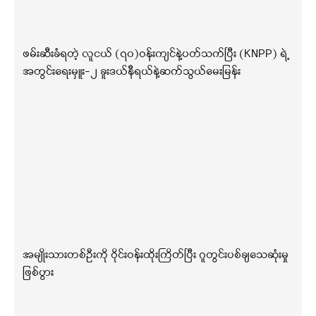
ဖမ်းဆီးခံရတဲ့ လူငယ် (၇၀)ဝန်းကျင်နဲ့ပတ်သက်ပြီး (KNPP) ရဲ့
အတွင်းရေးမှူး-၂ ခူးဒယ်နီရယ်နဲ့ဆက်သွယ်မေးမြန်း
အမျိုးသားတစ်ဦးကို ဝိုင်းဝန်းထိုးကြိတ်ပြီး ဂူတွင်းပစ်ချသေဆုံးမှု
ဖြစ်ပွား