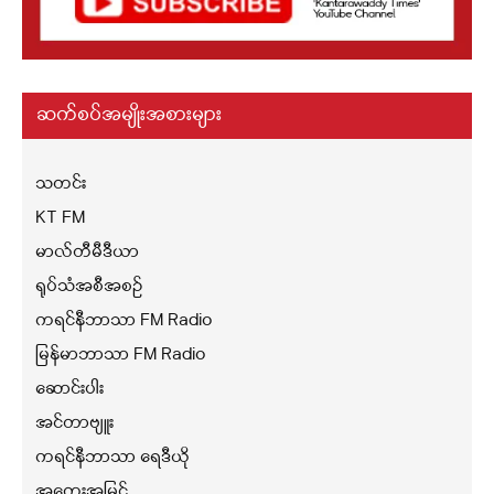
ဆက်စပ်အမျိုးအစားများ
သတင်း
KT FM
မာလ်တီမီဒီယာ
ရုပ်သံအစီအစဉ်
ကရင်နီဘာသာ FM Radio
မြန်မာဘာသာ FM Radio
ဆောင်းပါး
အင်တာဗျူး
ကရင်နီဘာသာ ရေဒီယို
အတွေးအမြင်