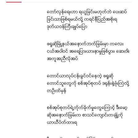
တော်လှန်ရေးဟာ ရယူခြင်းမဟုတ်ဘဲ ပေးဆပ်
ခြင်းသာဖြစ်ရမယ်လို့ ကရင်နီပြည်အစိုးရ
ဒုတိယဝန်ကြီးချုပ်ပြော
ဖရူဆိုမြို့နယ်အနောက်ဘက်ခြမ်းမှာ ကလေး
ငယ်အပါဝင် အရေပြားယားနာမှုဖြစ်ပွား၊ ဆေးဝါး
အကူအညီလိုအပ်
တောင်ယာလုပ်ငန်းခွင်ဝင်နေတဲ့ ဖရူဆို
တောင်သူတွေကို စစ်အုပ်စုတပ် ဒရုန်းနဲ့ဗုံးကြဲလို့
တဦးထိမှန်
စစ်အုပ်စုတပ်ရဲ့တိုက်ခိုက်မှုတွေကြောင့် ဒီးမော့
ဆိုအနောက်ခြမ်းက စာသင်ကျောင်းတချို့ကို
ယာယီပိတ်ထားရ