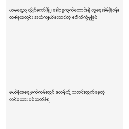
ယမနေ့ည လွိုင်ကော်မြို့၊ ဒေါဥခူကွက်ဟောင်းရှိ လူနေအိမ်ခြံဝန်း
တစ်ခုအတွင်း အသံကျယ်လောင်တဲ့ ပေါက်ကွဲမှုဖြစ်
ဖယ်ခုံအရှေ့ဖက်ကမ်းတွင် ဒလန်လို့ သတင်းထွက်နေတဲ့
လင်မယား ပစ်သတ်ခံရ