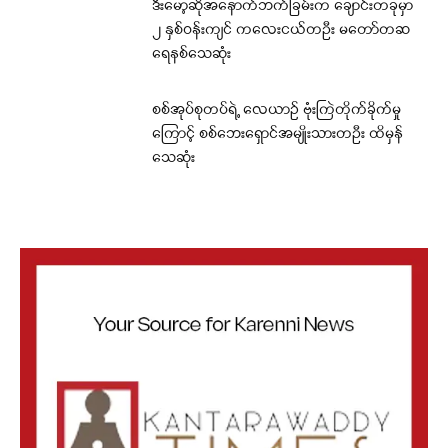
ဒီးမော့ဆိုအနောက်ဘက်ခြမ်းက ချောင်းတခုမှာ
၂ နှစ်ဝန်းကျင် ကလေးငယ်တဦး မတော်တဆ
ရေနစ်သေဆုံး
စစ်အုပ်စုတပ်ရဲ့ လေယာဉ် ဗုံးကြဲတိုက်ခိုက်မှု
ကြောင့် စစ်ဘေးရှောင်အမျိုးသားတဦး ထိမှန်
သေဆုံး