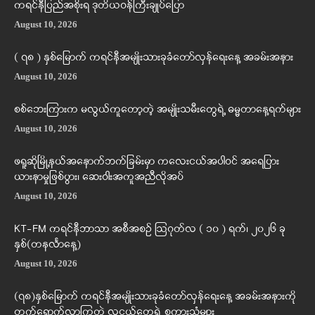
ကရင်နီပြည်အစိုးရ ဒုတိယဝန်ကြီးချုပ်ပြော
August 10, 2026
( ၇၈ ) နှစ်မြောက် ကရင်နီအမျိုးသားခုခံတော်လှန်ရေးနေ့ အခမ်းအနား
August 10, 2026
စစ်ဘေးကြားက မလွယ်ကူတော့တဲ့ အမျိုးသမီးတွေရဲ့ ဓမ္မတာနေ့ရက်များ
August 10, 2026
ဖရူဆိုမြို့နယ်အနောက်ဘက်ခြမ်းမှာ ကလေးငယ်အပါဝင် အရေပြား
ယားနာမှုဖြစ်ပွား၊ ဆေးဝါးအကူအညီလိုအပ်
August 10, 2026
KT-FM ကရင်နီဘာသာ အစီအစဉ် ဩဂုတ်လ ( ၁၀ ) ရက်၊ ၂၀၂၆ ခု
နှစ်(တနင်္လာနေ့)
August 10, 2026
(၇၈)နှစ်မြောက် ကရင်နီအမျိုးသားခုခံတော်လှန်ရေးနေ့ အခမ်းအနားကို
တက်ရောက်လာကြတဲ့ လူငယ်တွေရဲ့ စကားသံများ