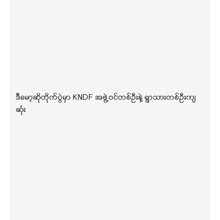
ဒီမော့ဆိုတိုက်ပွဲမှာ KNDF အဖွဲ့ဝင်တစ်ဦးနဲ့ ရွာသားတစ်ဦးကျ
ဆုံး