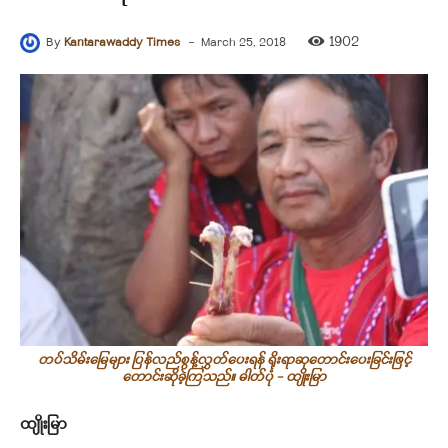
-
1902
By
Kantarawaddy Times
March 25, 2018
တပ်သိမ်းမြေများ ပြန်လည်စွန့်လွှတ်ပေးရန် ရိုးရာဆုတောင်းပေးခြင်းဖြင့်
တောင်းဆိုခဲ့ကြသည်။ ဓါတ်ပုံ - ထျိုးမြာ
ထျိုးမြာ