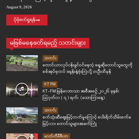
August 9, 2026
ပိုမိုဖတ်ရှုရန်
မဖြစ်မနေဖတ်ရမည့် သတင်းများ
သတင်း
တောင်ယာလုပ်ငန်းခွင်ဝင်နေတဲ့ ဖရူဆိုတောင်သူတွေကို
စစ်အုပ်စုတပ် ဒရုန်းနဲ့ဗုံးကြဲလို့ တဦးထိမှန်
KT FM
KT-FM မြန်မာဘာသာ အစီအစဉ် ၂၀၂၆ ခုနှစ်၊
ဩဂုတ်လ ( ၇ ) ရက်၊ (သောကြာနေ့)
သတင်း
စက်သုံးဆီဈေးမြင့်တက်မှုကြောင့် စပါးရိတ်သိမ်းစက်ခ
မြင့်လာ၊ တောင်သူများအခက်ကြုံ
မာလ်တီမီဒီယာ