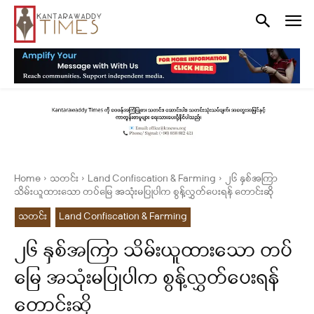
Home
သတင်း
Land Confiscation & Farming
၂၆ နှစ်အကြာ
သိမ်းယူထားသော တပ်မြေ အသုံးမပြုပါက စွန့်လွှတ်ပေးရန် တောင်းဆို
သတင်း
Land Confiscation & Farming
၂၆ နှစ်အကြာ သိမ်းယူထားသော တပ်
မြေ အသုံးမပြုပါက စွန့်လွှတ်ပေးရန်
တောင်းဆို