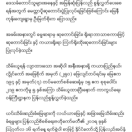
ဒေသခံတောင်သူများအနေနှင့် အမြန်ဆုံးပြန်လည် စွန့်လွှတ်ပေးစေ
ရန်အတွက် မေတ္တာပိုု့ဆုတောင်းပွဲပြုလုပ်ရခြင်းဖြစ်ကြောင်း မြေနီ
ကုန်းကျေးရွာမှ ဦးမြတ်စိုးက ပြောသည်။
အခမ်းအနားတွင် ဓမ္မဆရာမှ ဆုတောင်းခြင်း၊ ရိုးရာဘာသာစကားဖြင့်
ဆုတောင်းခြင်း နှင့် ကယားရိုးရာ ကြက်ရိုးထိုးဆုတောင်းခြင်းများ
ပြုလုပ်ခဲ့သည်။
သိမ်းယူရန် လျာထားသော အဆိုပါ အနီးအနားရှိ ကယားပြည်နယ်၊
လွိုင်ကော် အခြေစိုက် အမှတ် (၂၅၀) ခြေလျင်တပ်ရင်းမှ မြေဧက
၁၉၄ နှင့် အမှတ်(၇) တပ်မတော်စစ်ဆေးရုံမှ ၁၅ ဧက စုစုပေါင်း
၂၁၉ ဧကကိုမူ ၅ နှစ်အကြာ သိမ်းယူထားပြီးနောက် ကာကွယ်ရေး
ဝန်ကြီးဌာနက ပြန်လည်စွန့်လွှတ်ခဲ့သည်။
ယင်းသိမ်းဆည်းခံမြေများကို လယ်ယာမြေနှင့် အခြားမြေသိမ်းဆည်း
ခံရမှုများ ပြန်လည်စိစစ်ရေးဗဟိုကော်မတီ၏ ၂၀၁ရ ခုနှစ်
ဩဂုတ်လ ၁၆ ရက်နေ့ ရက်စွဲပါ စာဖြင့် နိုင်ငံတော်သို့ ပြန်လည်အပ်နှံ