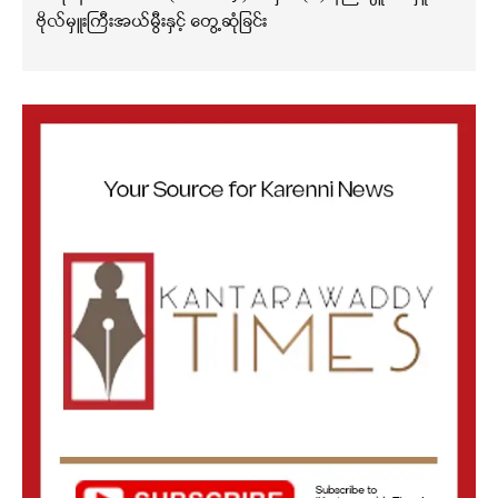
ဗိုလ်မှူးကြီးအယ်မွီးနှင့် တွေ့ဆုံခြင်း