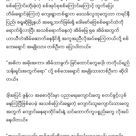
စစ်ကြောင်းထိုးခဲ့တဲ့ စစ်အုပ်စုစစ်ကြောင်းကြောင့် ထွက်ပြေး
တိမ်းရှောင်ခဲ့ကြတဲ့ ကျေးရွာတစ်ရွာက ဒေသခံလူထုတွေဟာ ကရင်နီ
ပြည်၊ ဖရူဆိုမြို့နယ် အရှေ့ဘက်ခြမ်းရှိ ဒေါစော်ဗြေစစ်ရှောင်ထဲကို
ရောက်ရှိလာပြီး အသစ်ရောက်နေတဲ့ အိမ်ခြေ ၅၈ အိမ်အတွက်
ယာယီတဲအိမ်ဆောက်နေနိုင်ဖို့ အကူအညီလိုအပ်နေကြတယ်လို့ စစ်
ဘေးရှောင် အမျိုးသား တစ်ဦးက ပြောပါတယ်။
“အဓိက အမိုးအကာ၊ အိမ်သာခွက်၊ ခြင်ထောင်တွေပေါ့၊ တကိုယ်ရည်
သန်းရှင်းအတွက်ရော” လို့ စစ်ဘေးရှောင် အမျိုးသားတစ်ဦးက ဆိုပါ
တယ်။
ဒါ့အပြင် ဇွန်လ အစောပိုင်းမှာ ပညာရေးကျောင်းတွေ စတင်ဖွင့်လှစ်
နေကြပြီဖြစ်ပေမဲ့ အသစ်ပြောင်းရွေးတဲ့ ကျောင်းသူ၊ကျောင်းသားတွေ
အတွက် ကျောင်းနေရာထိုင်ခင်းနဲ့ သင်ထောက်ကူပစ္စည်းတွေ လိုအပ်
နေပါတယ်။