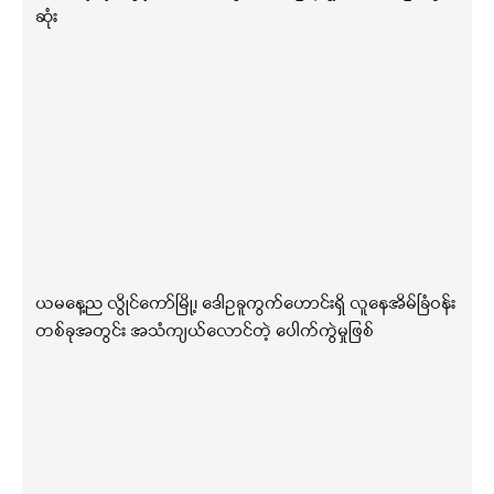
ဆုံး
ယမနေ့ည လွိုင်ကော်မြို့၊ ဒေါဥခူကွက်ဟောင်းရှိ လူနေအိမ်ခြံဝန်း
တစ်ခုအတွင်း အသံကျယ်လောင်တဲ့ ပေါက်ကွဲမှုဖြစ်