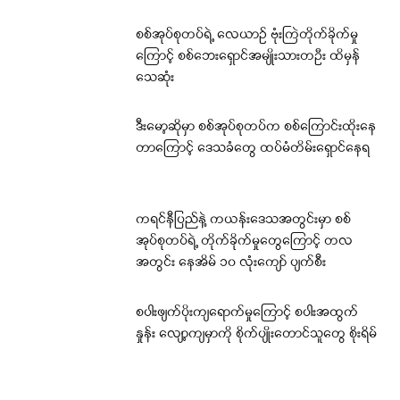
စစ်အုပ်စုတပ်ရဲ့ လေယာဉ် ဗုံးကြဲတိုက်ခိုက်မှု
ကြောင့် စစ်ဘေးရှောင်အမျိုးသားတဦး ထိမှန်
သေဆုံး
ဒီးမော့ဆိုမှာ စစ်အုပ်စုတပ်က စစ်ကြောင်းထိုးနေ
တာကြောင့် ဒေသခံတွေ ထပ်မံတိမ်းရှောင်နေရ
ကရင်နီပြည်နဲ့ ကယန်းဒေသအတွင်းမှာ စစ်
အုပ်စုတပ်ရဲ့ တိုက်ခိုက်မှုတွေကြောင့် တလ
အတွင်း နေအိမ် ၁၀ လုံးကျော် ပျက်စီး
စပါးဖျက်ပိုးကျရောက်မှုကြောင့် စပါးအထွက်
နှုန်း လျော့ကျမှာကို စိုက်ပျိုးတောင်သူတွေ စိုးရိမ်