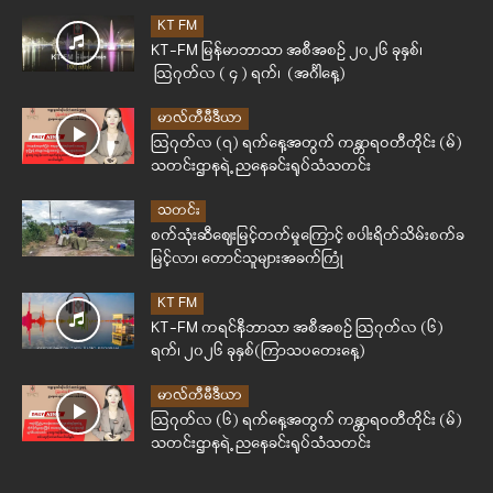
KT FM
KT-FM မြန်မာဘာသာ အစီအစဉ် ၂၀၂၆ ခုနှစ်၊
ဩဂုတ်လ ( ၄ ) ရက်၊ (အင်္ဂါနေ့)
မာလ်တီမီဒီယာ
ဩဂုတ်လ (၇) ရက်နေ့အတွက် ကန္တာရဝတီတိုင်း (မ်)
သတင်းဌာနရဲ့ ညနေခင်းရုပ်သံသတင်း
သတင်း
စက်သုံးဆီဈေးမြင့်တက်မှုကြောင့် စပါးရိတ်သိမ်းစက်ခ
မြင့်လာ၊ တောင်သူများအခက်ကြုံ
KT FM
KT-FM ကရင်နီဘာသာ အစီအစဉ် ဩဂုတ်လ (၆)
ရက်၊ ၂၀၂၆ ခုနှစ်(ကြာသပတေးနေ့)
မာလ်တီမီဒီယာ
ဩဂုတ်လ (၆) ရက်နေ့အတွက် ကန္တာရဝတီတိုင်း (မ်)
သတင်းဌာနရဲ့ ညနေခင်းရုပ်သံသတင်း