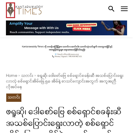
Home
သတင်း
ဖရူဆို၊ ဒေါစော်ဗြေ စစ်ရှောင်စခန်းဆီ အသစ်ပြောင်းရွေး
လာတဲ့ စစ်ရှောင်အိမ်ခြေ ၅၈ အိမ်နဲ့ စာသင်ကျောင်းအတွက် အကူအညီ
လိုအပ်နေ
သတင်း
ဖရူဆို၊ ဒေါစော်ဗြေ စစ်ရှောင်စခန်းဆီ
အသစ်ပြောင်းရွေးလာတဲ့ စစ်ရှောင်