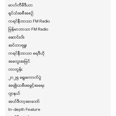
မာလ်တီမီဒီယာ
ရုပ်သံအစီအစဉ်
ကရင်နီဘာသာ FM Radio
မြန်မာဘာသာ FM Radio
ဆောင်းပါး
အင်တာဗျူး
ကရင်နီဘာသာ ရေဒီယို
အတွေးအမြင်
ကာတွန်း
၂၀၂၅ ရွေးကောက်ပွဲ
အမျိုးသမီးအခွင့်အရေး
ဂျာနယ်
အယ်ဒီတာ့အာဘော်
In-depth Feature