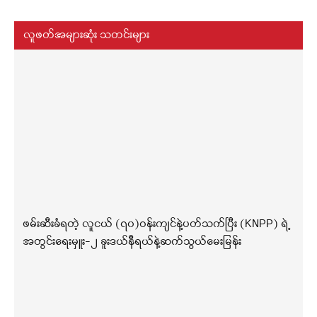
လူဖတ်အများဆုံး သတင်းများ
ဖမ်းဆီးခံရတဲ့ လူငယ် (၇၀)ဝန်းကျင်နဲ့ပတ်သက်ပြီး (KNPP) ရဲ့
အတွင်းရေးမှူး-၂ ခူးဒယ်နီရယ်နဲ့ဆက်သွယ်မေးမြန်း