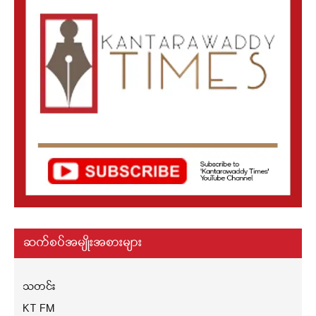
ဆက်စပ်အမျိုးအစားများ
သတင်း
KT FM