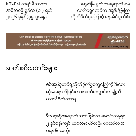
KT-FM ကရင်နီဘာသာ
ဖရူဆိုမြို့နယ်တနေရာကို စစ်
အစီအစဉ် ဇွန်လ (၃ ) ရက်၊
ကော်မရှင်တပ်က ဒရုန်းနဲ့ဗုံးကြဲ
၂၀၂၆ ခုနှစ်(ဗုဒ္ဓဟူးနေ့)
တိုက်ခိုက်မှုကြောင့် နေအိမ်ပျက်စီး
ဆက်စပ်သတင်းများ
စစ်အုပ်စုတပ်ရဲ့တိုက်ခိုက်မှုတွေကြောင့် ဒီးမော့
ဆိုအနောက်ခြမ်းက စာသင်ကျောင်းတချို့ကို
ယာယီပိတ်ထားရ
ဒီးမော့ဆိုအနောက်ဘက်ခြမ်းက ချောင်းတခုမှာ
၂ နှစ်ဝန်းကျင် ကလေးငယ်တဦး မတော်တဆ
ရေနစ်သေဆုံး