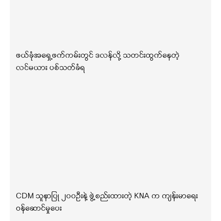
ဖယ်ခုံအရှေ့ဖက်ကမ်းတွင် ဒလန်လို့ သတင်းထွက်နေတဲ့
လင်မယား ပစ်သတ်ခံရ
CDM သူနာပြု ၂၀၀ဦးနဲ့ ဖွဲ့စည်းထားတဲ့ KNA က ကျန်းမာရေး
ဝန်ဆောင်မှုပေး