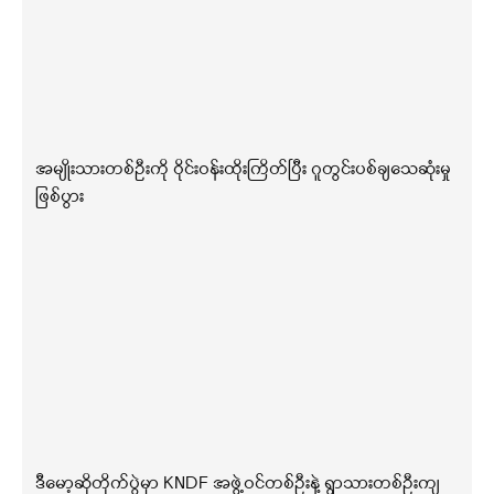
အမျိုးသားတစ်ဦးကို ဝိုင်းဝန်းထိုးကြိတ်ပြီး ဂူတွင်းပစ်ချသေဆုံးမှု
ဖြစ်ပွား
ဒီမော့ဆိုတိုက်ပွဲမှာ KNDF အဖွဲ့ဝင်တစ်ဦးနဲ့ ရွာသားတစ်ဦးကျ