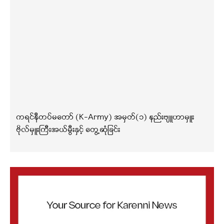
ကရင်နီတပ်မတော် (K-Army) အမှတ်(၁) နည်းဗျူဟာမှူး
ဗိုလ်မှူးကြီးအယ်မွီးနှင့် တွေ့ဆုံခြင်း