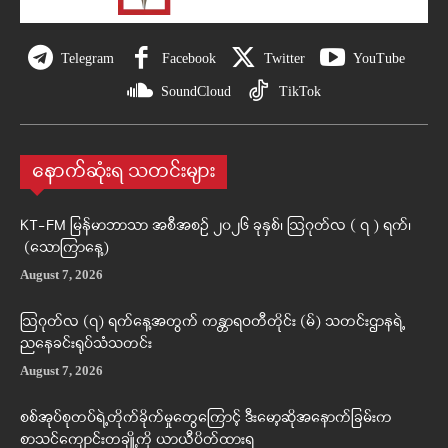
Telegram
Facebook
Twitter
YouTube
SoundCloud
TikTok
နောက်ဆုံးရ သတင်းများ
KT-FM မြန်မာဘာသာ အစီအစဉ် ၂၀၂၆ ခုနှစ်၊ ဩဂုတ်လ ( ၇ ) ရက်၊
(သောကြာနေ့)
August 7, 2026
ဩဂုတ်လ (၇) ရက်နေ့အတွက် ကန္တာရဝတီတိုင်း (မ်) သတင်းဌာနရဲ့
ညနေခင်းရုပ်သံသတင်း
August 7, 2026
စစ်အုပ်စုတပ်ရဲ့တိုက်ခိုက်မှုတွေကြောင့် ဒီးမော့ဆိုအနောက်ခြမ်းက
စာသင်ကျောင်းတချို့ကို ယာယီပိတ်ထားရ