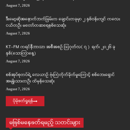
August 7, 2026
ဒီးမော့ဆိုအနောက်ဘက်ခြမ်းက ချောင်းတခုမှာ ၂ နှစ်ဝန်းကျင် ကလေး
ငယ်တဦး မတော်တဆရေနစ်သေဆုံး
August 7, 2026
KT-FM ကရင်နီဘာသာ အစီအစဉ် ဩဂုတ်လ( ၇ ) ရက်၊ ၂၀၂၆ ခု
နှစ်(သောကြာနေ့)
August 7, 2026
စစ်အုပ်စုတပ်ရဲ့ လေယာဉ် ဗုံးကြဲတိုက်ခိုက်မှုကြောင့် စစ်ဘေးရှောင်
အမျိုးသားတဦး ထိမှန်သေဆုံး
August 7, 2026
ပိုမိုဖတ်ရှုရန်
မဖြစ်မနေဖတ်ရမည့် သတင်းများ