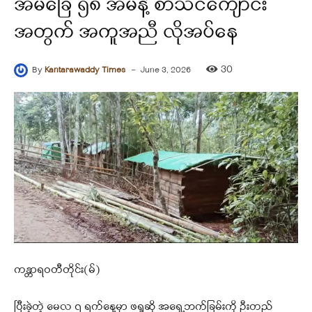
အိမ်ခြေ ၅၈ အိမ်နဲ့ စာသင်ကျောင်း
အတွက် အကူအညီ လိုအပ်နေ
-
30
By
Kantarawaddy Times
June 3, 2026
ကန္တာရဝတီတိုင်း(မ်)
ပြီးခဲ့တဲ့ မေလ ၇ ရက်နေ့မှာ ဖရူဆို အရှေ့ဘက်ခြမ်းကို ဦးတည်