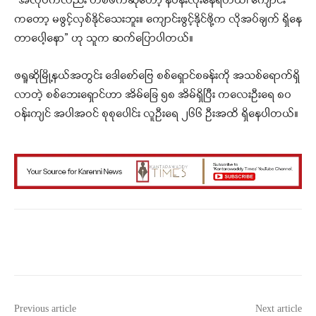
“အလုပ်ကလည်း တစ်ဖက်ဆိုတော့ နပန်းလုံးနေရတယ်၊ ကျောင်း
ကတော့ မဖွင့်လှစ်နိုင်သေးဘူး။ ကျောင်းဖွင့်နိုင်ဖို့က လိုအပ်ချက် ရှိနေ
တာပေါ့နော” ဟု သူက ဆက်ပြောပါတယ်။
ဖရူဆိုမြို့နယ်အတွင်း ဒေါစော်ဗြေ စစ်ရှောင်စခန်းကို အသစ်ရောက်ရှိ
လာတဲ့ စစ်ဘေးရှောင်ဟာ အိမ်ခြေ ၅၈ အိမ်ရှိပြီး ကလေးဦးရေ ၈၀
ဝန်းကျင် အပါအဝင် စုစုပေါင်း လူဦးရေ ၂၆၆ ဦးအထိ ရှိနေပါတယ်။
Facebook
X
WhatsApp
Previous article
Next article