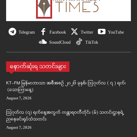
Telegram
Facebook
Twitter
YouTube
SoundCloud
TikTok
နောက်ဆုံးရ သတင်းများ
KT-FM မြန်မာဘာသာ အစီအစဉ် ၂၀၂၆ ခုနှစ်၊ ဩဂုတ်လ ( ၇ ) ရက်၊
(သောကြာနေ့)
August 7, 2026
ဩဂုတ်လ (၇) ရက်နေ့အတွက် ကန္တာရဝတီတိုင်း (မ်) သတင်းဌာနရဲ့
ညနေခင်းရုပ်သံသတင်း
August 7, 2026