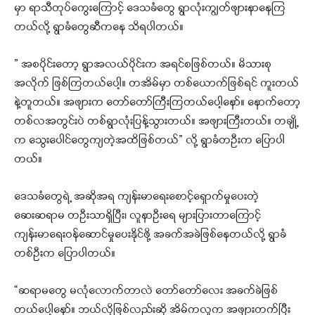
မှာ ရာသီတုပ်ကွေးကြောင့် ဒေသခံတွေ ရွာလုံးကျွတ်ဖျားနာနေကြ
တယ်လို့ ရွာခံတွေဆီကနေ သိရပါတယ်။
” အစပိုင်းတော့ ရွာအလယ်ပိုင်းက အရင်စဖြစ်တယ်။ မိသားစု
အလိုက် ဖြစ်ကြတယ်‌ပေါ့။ တအိမ်မှာ တစ်ယောက်ဖြစ်ရင် ကူးတယ်
နဲ့တူ‌‌တယ်။ အဖျားက တော်တော်ကြီးကြတယ်ပေါ့နော်။ ‌နောက်‌တော့
တစ်လအတွင်းပဲ တစ်ရွာလုံးပြန့်သွားတယ်။ အ‌ဖျားကြီးတယ်။ တချို့
က သွေးပေါင်တွေကျတဲ့အထိဖြစ်တယ်” လို့ ရွာခံတဦးက ပြောပါ
တယ်။
ဒေသခံတွေရဲ့ အဆိုအရ ကျန်းမာရေးစောင့်ရှောက်မှုပေးတဲ့
ဆေးဆရာမ တဦးသာရှိပြီး၊ လူနာဦးရေ များပြားတာကြောင့်
ကျန်းမာရေးဝန်ဆောင်မှုပေးနိုင်ဖို့ အခက်အခဲဖြစ်နေတယ်လို့ ရွာခံ
တစ်ဦးက ပြောပါတယ်။
“ဆရာမတွေ မလုံလောက်တာလဲ တော်တော်လေး အခက်ခဲဖြစ်
တယ်ပေါ့နော်။ ဘယ်လိုဖြစ်လည်းဆို အိမ်ကလူက အဖျားတက်ပြီး