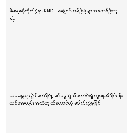
ဒီမော့ဆိုတိုက်ပွဲမှာ KNDF အဖွဲ့ဝင်တစ်ဦးနဲ့ ရွာသားတစ်ဦးကျ
ဆုံး
ယမနေ့ည လွိုင်ကော်မြို့၊ ဒေါဥခူကွက်ဟောင်းရှိ လူနေအိမ်ခြံဝန်း
တစ်ခုအတွင်း အသံကျယ်လောင်တဲ့ ပေါက်ကွဲမှုဖြစ်