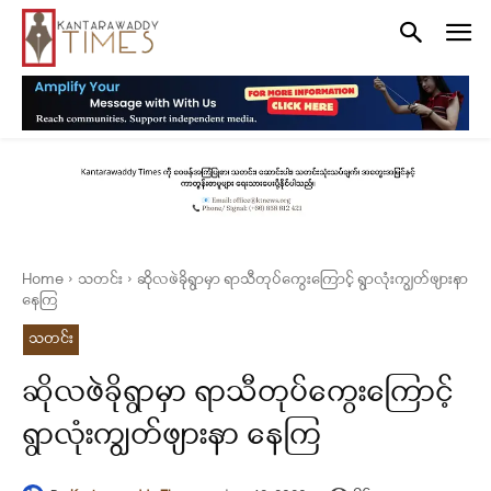
Home
သတင်း
ဆိုလဖဲခိုရွာမှာ ရာသီတုပ်ကွေးကြောင့် ရွာလုံးကျွတ်ဖျားနာ‌
နေကြ
သတင်း
ဆိုလဖဲခိုရွာမှာ ရာသီတုပ်ကွေးကြောင့်
ရွာလုံးကျွတ်ဖျားနာ‌ နေကြ