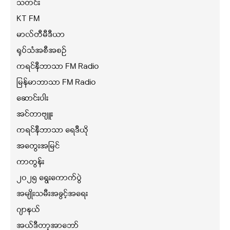
သတင်း
KT FM
မာလ်တီမီဒီယာ
ရုပ်သံအစီအစဉ်
ကရင်နီဘာသာ FM Radio
မြန်မာဘာသာ FM Radio
ဆောင်းပါး
အင်တာဗျူး
ကရင်နီဘာသာ ရေဒီယို
အတွေးအမြင်
ကာတွန်း
၂၀၂၅ ရွေးကောက်ပွဲ
အမျိုးသမီးအခွင့်အရေး
ဂျာနယ်
အယ်ဒီတာ့အာဘော်