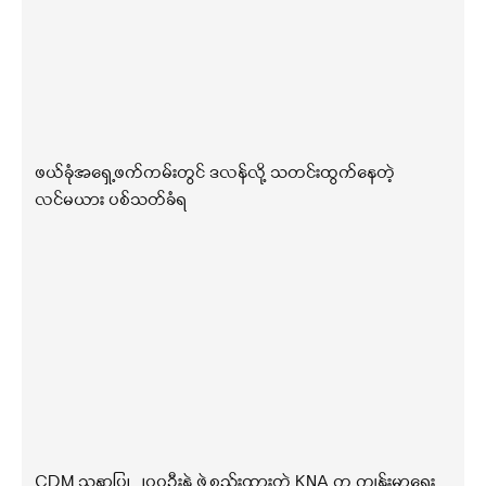
ဖယ်ခုံအရှေ့ဖက်ကမ်းတွင် ဒလန်လို့ သတင်းထွက်နေတဲ့
လင်မယား ပစ်သတ်ခံရ
CDM သူနာပြု ၂၀၀ဦးနဲ့ ဖွဲ့စည်းထားတဲ့ KNA က ကျန်းမာရေး