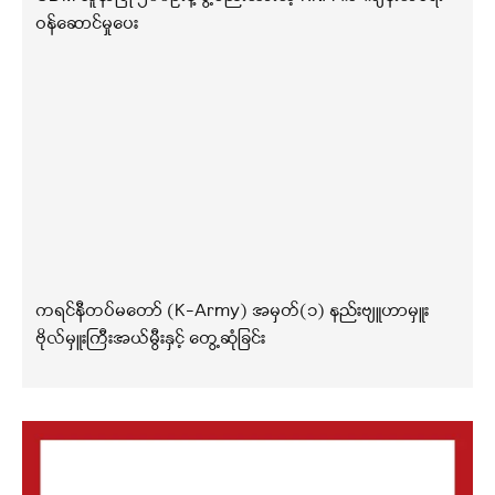
ဝန်ဆောင်မှုပေး
ကရင်နီတပ်မတော် (K-Army) အမှတ်(၁) နည်းဗျူဟာမှူး
ဗိုလ်မှူးကြီးအယ်မွီးနှင့် တွေ့ဆုံခြင်း