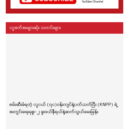
လူဖတ်အများဆုံး သတင်းများ
ဖမ်းဆီးခံရတဲ့ လူငယ် (၇၀)ဝန်းကျင်နဲ့ပတ်သက်ပြီး (KNPP) ရဲ့
အတွင်းရေးမှူး-၂ ခူးဒယ်နီရယ်နဲ့ဆက်သွယ်မေးမြန်း