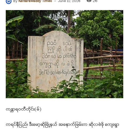
-
26
By
Kantarawaddy Times
June 12, 2026
ကန္တာရဝတီတိုင်း(မ်)
ကရင်နီပြည်၊ ဒီးမော့ဆိုမြို့နယ် အနောက်ခြမ်းက ဆိုလဖဲခို ကျေးရွာ