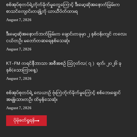
စစ်အုပ်စုတပ်ရဲ့တိုက်ခိုက်မှုတွေကြောင့် ဒီးမော့ဆိုအနောက်ခြမ်းက
စာသင်ကျောင်းတချို့ကို ယာယီပိတ်ထားရ
August 7, 2026
ဒီးမော့ဆိုအနောက်ဘက်ခြမ်းက ချောင်းတခုမှာ ၂ နှစ်ဝန်းကျင် ကလေး
ငယ်တဦး မတော်တဆရေနစ်သေဆုံး
August 7, 2026
KT-FM ကရင်နီဘာသာ အစီအစဉ် ဩဂုတ်လ( ၇ ) ရက်၊ ၂၀၂၆ ခု
နှစ်(သောကြာနေ့)
August 7, 2026
စစ်အုပ်စုတပ်ရဲ့ လေယာဉ် ဗုံးကြဲတိုက်ခိုက်မှုကြောင့် စစ်ဘေးရှောင်
အမျိုးသားတဦး ထိမှန်သေဆုံး
August 7, 2026
ပိုမိုဖတ်ရှုရန်