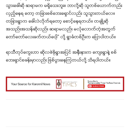
သွားခေါ်ဆို ဆရာမက မရှိသေးဘူး။ ဘာလို့ဆို သူတစ်ယောက်တည်း
လှည့်နေရ တော့ တခြားစစ်ဘေးရှောင်လည်း သူသွားတယ်လေ။
တခြားရွာက ခေါ်လဲလိုက်ရတော့ စောင့်နေရတယ်။ တချို့ဆို
အသည်းအသန်ဆိုလည်း ဆရာမလည်း မလုံ‌‌လောက်တဲ့အတွက်
တော်တော်လေးခက်တယ်ပေါ့” လို့ ရွာခံတစ်ဦးက ပြောပါတယ်။
ရာသီတုပ်ကွေးဟာ ဆိုလဖဲခိုရွာအပြင် အနီးနားက ကျေးရွာနဲ့ စစ်
ဘေးရှာင်စခန်းမှာလည်း ဖြစ်ပွားနေကြတယ်လို့ သိရပါတယ်။
Facebook
X
WhatsApp