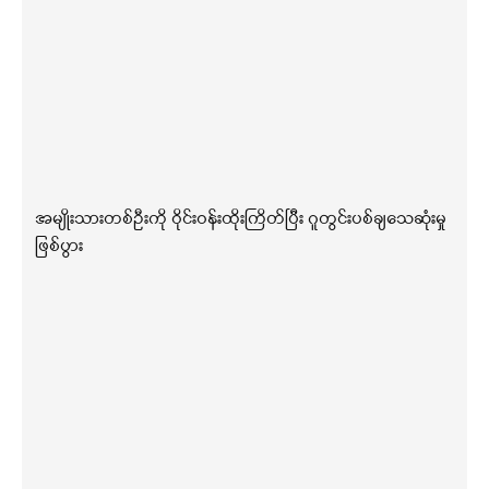
အမျိုးသားတစ်ဦးကို ဝိုင်းဝန်းထိုးကြိတ်ပြီး ဂူတွင်းပစ်ချသေဆုံးမှု
ဖြစ်ပွား