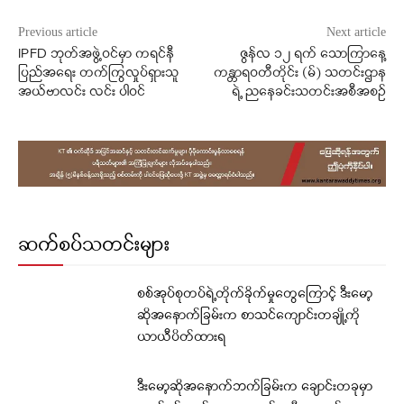
Previous article
Next article
IPFD ဘုတ်အဖွဲ့ဝင်မှာ ကရင်နီ
ဇွန်လ ၁၂ ရက် သောကြာနေ့
ပြည်အရေး တက်ကြွလှုပ်ရှားသူ
ကန္တာရဝတီတိုင်း (မ်) သတင်းဌာန
အယ်ဗာလင်း လင်း ပါဝင်
ရဲ့ ညနေခင်းသတင်းအစီအစဉ်
ဆက်စပ်သတင်းများ
စစ်အုပ်စုတပ်ရဲ့တိုက်ခိုက်မှုတွေကြောင့် ဒီးမော့
ဆိုအနောက်ခြမ်းက စာသင်ကျောင်းတချို့ကို
ယာယီပိတ်ထားရ
ဒီးမော့ဆိုအနောက်ဘက်ခြမ်းက ချောင်းတခုမှာ