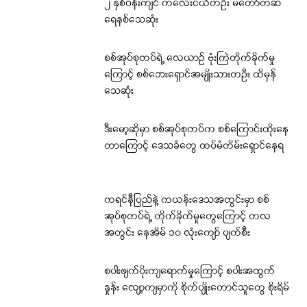
၂ နှစ်ဝန်းကျင် ကလေးငယ်တဦး မတော်တဆ
ရေနစ်သေဆုံး
စစ်အုပ်စုတပ်ရဲ့ လေယာဉ် ဗုံးကြဲတိုက်ခိုက်မှု
ကြောင့် စစ်ဘေးရှောင်အမျိုးသားတဦး ထိမှန်
သေဆုံး
ဒီးမော့ဆိုမှာ စစ်အုပ်စုတပ်က စစ်ကြောင်းထိုးနေ
တာကြောင့် ဒေသခံတွေ ထပ်မံတိမ်းရှောင်နေရ
ကရင်နီပြည်နဲ့ ကယန်းဒေသအတွင်းမှာ စစ်
အုပ်စုတပ်ရဲ့ တိုက်ခိုက်မှုတွေကြောင့် တလ
အတွင်း နေအိမ် ၁၀ လုံးကျော် ပျက်စီး
စပါးဖျက်ပိုးကျရောက်မှုကြောင့် စပါးအထွက်
နှုန်း လျော့ကျမှာကို စိုက်ပျိုးတောင်သူတွေ စိုးရိမ်