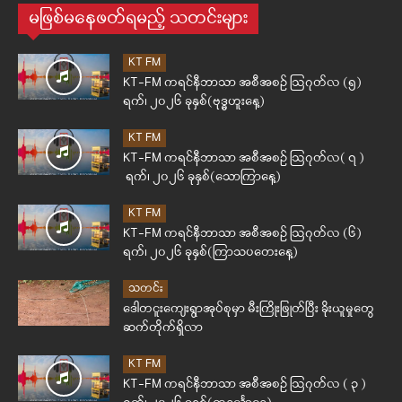
မဖြစ်မနေဖတ်ရမည့် သတင်းများ
KT FM
KT-FM ကရင်နီဘာသာ အစီအစဉ် ဩဂုတ်လ (၅)
ရက်၊ ၂၀၂၆ ခုနှစ်(ဗုဒ္ဓဟူးနေ့)
KT FM
KT-FM ကရင်နီဘာသာ အစီအစဉ် ဩဂုတ်လ( ၇ )
ရက်၊ ၂၀၂၆ ခုနှစ်(သောကြာနေ့)
KT FM
KT-FM ကရင်နီဘာသာ အစီအစဉ် ဩဂုတ်လ (၆)
ရက်၊ ၂၀၂၆ ခုနှစ်(ကြာသပတေးနေ့)
သတင်း
ဒေါတငူးကျေးရွာအုပ်စုမှာ မီးကြိုးဖြုတ်ပြီး ခိုးယူမှုတွေ
ဆက်တိုက်ရှိလာ
KT FM
KT-FM ကရင်နီဘာသာ အစီအစဉ် ဩဂုတ်လ ( ၃ )