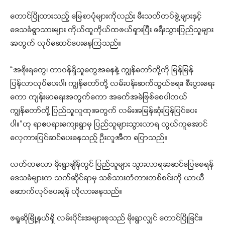
တောင်ပြိုထားသည့် မြေစာပုံများကိုလည်း မီးသတ်တပ်ဖွဲ့များနှင့်
ဒေသခံရွာသားများ ကိုယ်ထူကိုယ်ထဖယ်ရှားပြီး ခရီးသွားပြည်သူများ
အတွက် လုပ်ဆောင်ပေးနေကြသည်။
“အစိုးရတွေ၊ တာဝန်ရှိသူတွေအနေနဲ့ ကျွန်တော်တို့ကို မြန်မြန်
ပြန်လာလုပ်ပေးပါ၊ ကျွန်တော်တို့ လမ်းပန်းဆက်သွယ်ရေး၊ စီးပွားရေး
ကော ကျန်းမာရေးအတွက်ကော အခက်အခဲဖြစ်စေပါတယ်
ကျွန်တော်တို့ ပြည်သူလူထုအတွက် လမ်းအမြန်ဆုံးပြန်ပြင်ပေး
ပါ။”ဟု ရာဧပရားကျေးရွာမှ ပြည်သူများသွားလာရ လွယ်ကူအောင်
လှေကားပြင်ဆင်ပေးနေသည့် ဦးလူအီက ပြောသည်။
လတ်တလော မိုးရွာချိန်တွင် ပြည်သူများ သွားလာရအဆင်ပြေစေရန်
ဒေသခံများက သက်ဆိုင်ရာမှ သစ်သားတံတားတစ်စင်းကို ယာယီ
ဆောက်လုပ်ပေးရန် လိုလားနေသည်။
ဖရူဆိုမြို့နယ်ရှိ လမ်းပိုင်းအများစုသည် မိုးရွာလျှင် တောင်ပြိုခြင်း၊