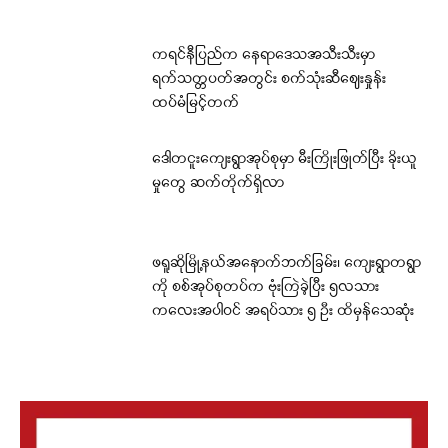
ကရင်နီပြည်က နေရာဒေသအသီးသီးမှာ
ရက်သတ္တပတ်အတွင်း စက်သုံးဆီဈေးနှုန်း
ထပ်မံမြင့်တက်
ဒေါတငူးကျေးရွာအုပ်စုမှာ မီးကြိုးဖြုတ်ပြီး ခိုးယူ
မှုတွေ ဆက်တိုက်ရှိလာ
ဖရူဆိုမြို့နယ်အနောက်ဘက်ခြမ်း၊ ကျေးရွာတရွာ
ကို စစ်အုပ်စုတပ်က ဗုံးကြဲခဲ့ပြီး ၅လသား
ကလေးအပါဝင် အရပ်သား ၅ ဦး ထိမှန်သေဆုံး