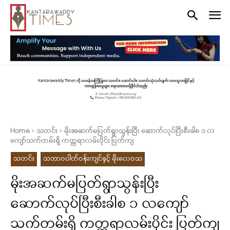
Home
သတင်း
မိုးအဆက်မပြတ်ရွာသွန်းပြီး ဆောက်လုပ်ပြီးစီးခါစ ၁ လ
ကျော်သက်တမ်းရှိ ကတ္တရာလမ်းပိုင်း ပြတ်ကျ
သတင်း
သဘာဝပါတ်ဝန်းကျင်နှင့် မိုးလေဝသ
မိုးအဆက်မပြတ်ရွာသွန်းပြီး
ဆောက်လုပ်ပြီးစီးခါစ ၁ လကျော်
သက်တမ်းရှိ ကတ္တရာလမ်းပိုင်း ပြတ်ကျ