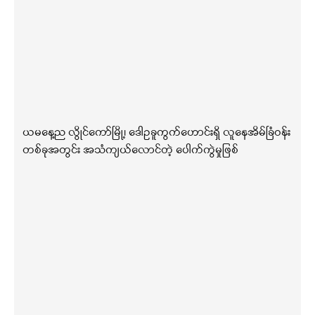
ယမနေ့ည လွိုင်ကော်မြို့၊ ဒေါဥခူကွက်ဟောင်းရှိ လူနေအိမ်ခြံဝန်း
တစ်ခုအတွင်း အသံကျယ်လောင်တဲ့ ပေါက်ကွဲမှုဖြစ်