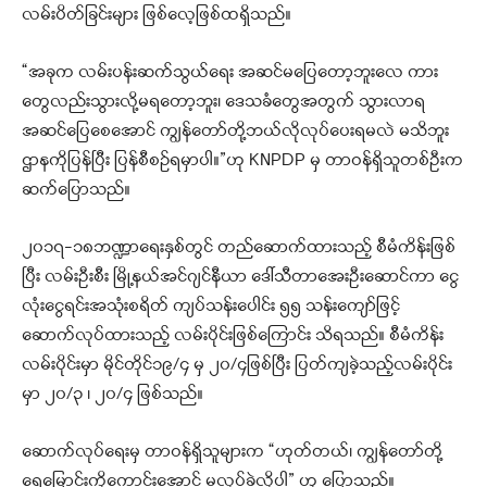
လမ်းပိတ်ခြင်းများ ဖြစ်လေ့ဖြစ်ထရှိသည်။
“အခုက လမ်းပန်းဆက်သွယ်ရေး အဆင်မပြေတော့ဘူးလေ ကား
တွေလည်းသွားလို့မရတော့ဘူး၊ ဒေသခံတွေအတွက် သွားလာရ
အဆင်ပြေစေအောင် ကျွန်တော်တို့ဘယ်လိုလုပ်ပေးရမလဲ မသိဘူး
ဌာနကိုပြန်ပြီး ပြန်စီစဉ်ရမှာပါ။”ဟု KNPDP မှ တာဝန်ရှိသူတစ်ဦးက
ဆက်ပြောသည်။
၂၀၁၇-၁၈ဘဏ္ဍာရေးနှစ်တွင် တည်ဆောက်ထားသည့် စီမံကိန်းဖြစ်
ပြီး လမ်းဦးစီး မြို့နယ်အင်ဂျင်နီယာ ဒေါ်သီတာအေးဦးဆောင်ကာ ငွေ
လုံးငွေရင်းအသုံးစရိတ် ကျပ်သန်းပေါင်း ၅၅ သန်းကျော်ဖြင့်
ဆောက်လုပ်ထားသည့် လမ်းပိုင်းဖြစ်ကြောင်း သိရသည်။ စီမံကိန်း
လမ်းပိုင်းမှာ မိုင်တိုင်၁၉/၄ မှ ၂၀/၄ဖြစ်ပြီး ပြတ်ကျခဲ့သည့်လမ်းပိုင်း
မှာ ၂၀/၃ ၊ ၂၀/၄ ဖြစ်သည်။
ဆောက်လုပ်ရေးမှ တာဝန်ရှိသူများက “ဟုတ်တယ်၊ ကျွန်တော်တို့
ရေမြောင်းကိုကောင်းအောင် မလုပ်ခဲ့လို့ပါ” ဟု ပြောသည်။