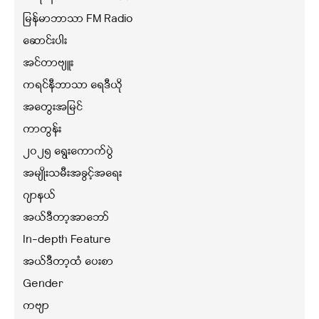
မြန်မာဘာသာ FM Radio
ဆောင်းပါး
အင်တာဗျူး
ကရင်နီဘာသာ ရေဒီယို
အတွေးအမြင်
ကာတွန်း
၂၀၂၅ ရွေးကောက်ပွဲ
အမျိုးသမီးအခွင့်အရေး
ဂျာနယ်
အယ်ဒီတာ့အာဘော်
In-depth Feature
အယ်ဒီတာ့ထံ ပေးစာ
Gender
ကဗျာ