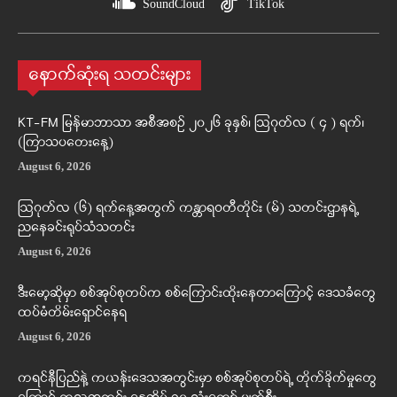
SoundCloud
TikTok
နောက်ဆုံးရ သတင်းများ
KT-FM မြန်မာဘာသာ အစီအစဉ် ၂၀၂၆ ခုနှစ်၊ ဩဂုတ်လ ( ၄ ) ရက်၊
(ကြာသပတေးနေ့)
August 6, 2026
ဩဂုတ်လ (၆) ရက်နေ့အတွက် ကန္တာရဝတီတိုင်း (မ်) သတင်းဌာနရဲ့
ညနေခင်းရုပ်သံသတင်း
August 6, 2026
ဒီးမော့ဆိုမှာ စစ်အုပ်စုတပ်က စစ်ကြောင်းထိုးနေတာကြောင့် ဒေသခံတွေ
ထပ်မံတိမ်းရှောင်နေရ
August 6, 2026
ကရင်နီပြည်နဲ့ ကယန်းဒေသအတွင်းမှာ စစ်အုပ်စုတပ်ရဲ့ တိုက်ခိုက်မှုတွေ