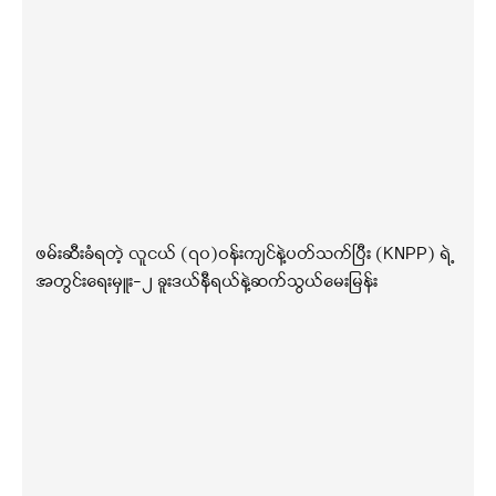
ဖမ်းဆီးခံရတဲ့ လူငယ် (၇၀)ဝန်းကျင်နဲ့ပတ်သက်ပြီး (KNPP) ရဲ့
အတွင်းရေးမှူး-၂ ခူးဒယ်နီရယ်နဲ့ဆက်သွယ်မေးမြန်း