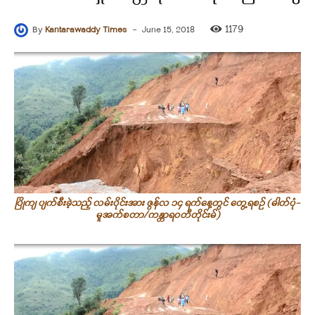
-
1179
By
Kantarawaddy Times
June 15, 2018
ပြိုကျ ပျက်စီးခဲ့သည့် လမ်းပိုင်းအား ဇွန်လ ၁၄ ရက်နေ့တွင် တွေ့ရစဉ် (ဓါတ်ပုံ-
မူအက်စတာ/ကန္တာရဝတီတိုင်းမ်)