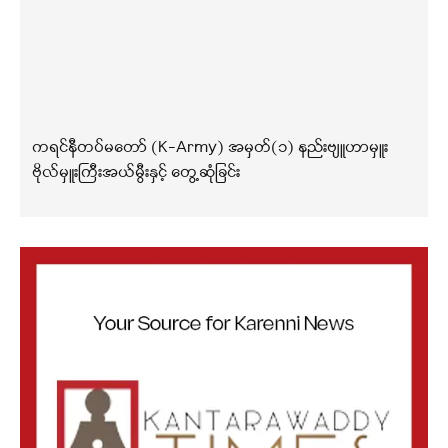
ကရင်နီတပ်မတော် (K-Army) အမှတ်(၁) နည်းဗျူဟာမှူး
ဗိုလ်မှူးကြီးအယ်မွီးနှင့် တွေ့ဆုံခြင်း