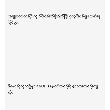
အမျိုးသားတစ်ဦးကို ဝိုင်းဝန်းထိုးကြိတ်ပြီး ဂူတွင်းပစ်ချသေဆုံးမှု
ဖြစ်ပွား
ဒီမော့ဆိုတိုက်ပွဲမှာ KNDF အဖွဲ့ဝင်တစ်ဦးနဲ့ ရွာသားတစ်ဦးကျ
ဆုံး