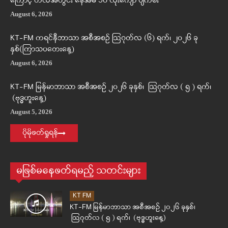
ကြောင့် တလအတွင်း နေအိမ် ၁၀ လုံးကျော် ပျက်စီး
August 6, 2026
KT-FM ကရင်နီဘာသာ အစီအစဉ် ဩဂုတ်လ (၆) ရက်၊ ၂၀၂၆ ခု
နှစ်(ကြာသပတေးနေ့)
August 6, 2026
KT-FM မြန်မာဘာသာ အစီအစဉ် ၂၀၂၆ ခုနှစ်၊ ဩဂုတ်လ ( ၅ ) ရက်၊
(ဗုဒ္ဓဟူးနေ့)
August 5, 2026
ပိုမိုဖတ်ရှုရန်
မဖြစ်မနေဖတ်ရမည့် သတင်းများ
KT FM
KT-FM မြန်မာဘာသာ အစီအစဉ် ၂၀၂၆ ခုနှစ်၊
ဩဂုတ်လ ( ၅ ) ရက်၊ (ဗုဒ္ဓဟူးနေ့)