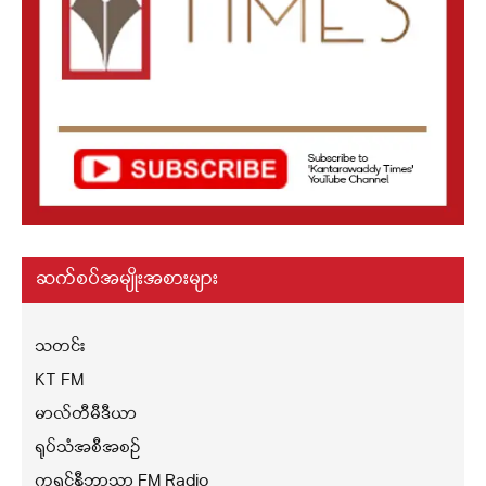
ဆက်စပ်အမျိုးအစားများ
သတင်း
KT FM
မာလ်တီမီဒီယာ
ရုပ်သံအစီအစဉ်
ကရင်နီဘာသာ FM Radio