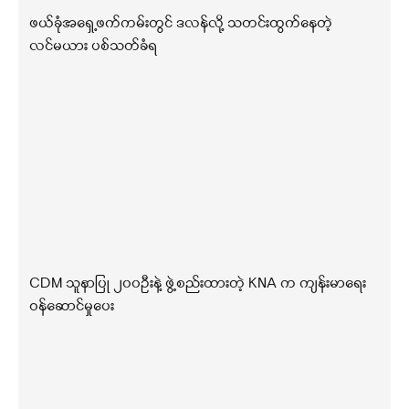
ဖယ်ခုံအရှေ့ဖက်ကမ်းတွင် ဒလန်လို့ သတင်းထွက်နေတဲ့
လင်မယား ပစ်သတ်ခံရ
CDM သူနာပြု ၂၀၀ဦးနဲ့ ဖွဲ့စည်းထားတဲ့ KNA က ကျန်းမာရေး
ဝန်ဆောင်မှုပေး