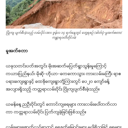
ပြိုကျ ပျက်စီးခဲ့သည့် လမ်းပိုင်းအား ဇွန်လ ၁၄ ရက်နေ့တွင် တွေ့ရစဉ် (ဓါတ်ပုံ-မူအက်စတာ/
ကန္တာရဝတီတိုင်းမ်)
မူအက်စတာ
ယခုသတင်းပတ်အတွင်း မိုးအဆက်မပြတ်ရွာသွန်းမှုကြောင့်
ကယားပြည်နယ်၊ မိုဆို-ဟိုယာ-ကေကောသွား ကားလမ်းမကြီး ရာဧ
ပရားကျေးရွာနှင့် ထေခိုကျေးရွာတို့ကြားတွင် ပေ၂ဝ ကျော်ခန့်
အလျားရှိသည့် ကတ္တရာလမ်းပိုင်း ပြိုကျပျက်စီးခဲ့သည်။
ယမန်နေ့ ညဦးပိုင်းတွင် တောင်ကျရေများ ကားလမ်းပေါ်တက်လာ
ကာ ကတ္တရာလမ်းပိုင်း ပြတ်ကျခဲ့ခြင်းဖြစ်သည်။
လမ်းများဖောက်လုပ်ရာတွင် ရေနုတ်မြောင်းများ မပါရှိသဖြင့် ရေများ