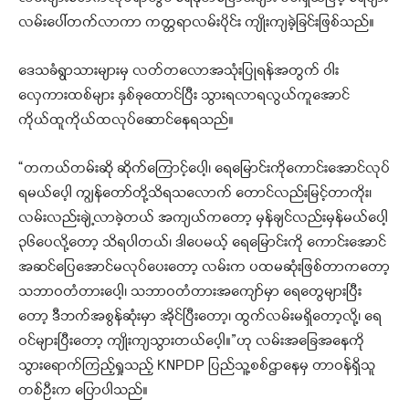
လမ်းပေါ်တက်လာကာ ကတ္တရာလမ်းပိုင်း ကျိုးကျခဲ့ခြင်းဖြစ်သည်။
ဒေသခံရွာသားများမှ လတ်တလောအသုံးပြုရန်အတွက် ဝါး
လှေကားထစ်များ နှစ်ခုထောင်ပြီး သွားရလာရလွယ်ကူအောင်
ကိုယ်ထူကိုယ်ထလုပ်ဆောင်နေရသည်။
“တကယ်တမ်းဆို ဆိုက်ကြောင့်ပေါ့၊ ရေမြောင်းကိုကောင်းအောင်လုပ်
ရမယ်ပေ့ါ ကျွန်တော်တို့သိရသလောက် တောင်လည်းမြင့်တာကိုး၊
လမ်းလည်းချဲ့လာခဲ့တယ် အကျယ်ကတော့ မှန်ချင်လည်းမှန်မယ်ပေါ့
၃၆ပေလို့တော့ သိရပါတယ်၊ ဒါပေမယ့် ရေမြောင်းကို ကောင်းအောင်
အဆင်ပြေအောင်မလုပ်ပေးတော့ လမ်းက ပထမဆုံးဖြစ်တာကတော့
သဘာဝတံတားပေါ့၊ သဘာဝတံတားအကျော်မှာ ရေတွေများပြီး
တော့ ဒီဘက်အစွန်ဆုံးမှာ အိုင်ပြီးတော့၊ ထွက်လမ်းမရှိတော့လို့၊ ရေ
ဝင်များပြီးတော့ ကျိုးကျသွားတယ်ပေ့ါ။”ဟု လမ်းအခြေအနေကို
သွားရောက်ကြည့်ရှုသည့် KNPDP ပြည်သူ့စစ်ဌာနေမှ တာဝန်ရှိသူ
တစ်ဦးက ပြောပါသည်။