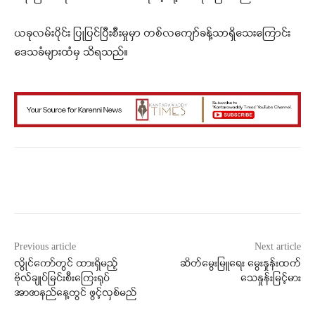
ယခုလမ်းပိုင်း ပြုပြင်ပြီးစီးမှုမှာ တစ်လကျော်ခန့်သာရှိသေးကြောင်း
ဒေသခံများထံမှ သိရသည်။
Facebook
X
WhatsApp
Previous article
Next article
လွိုင်ကော်တွင် ထားရှိမည့်
ဆိတ်မွေးမြူရေး မွေးနှုန်းထက်
ဗိုလ်ချုပ်မြင်းစီးကြေးရုပ်
သေနှုန်းမြင့်မား
အာဇာနည်နေ့တွင် ဖွင့်လှစ်မည်