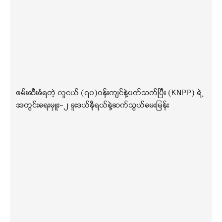
ဖမ်းဆီးခံရတဲ့ လူငယ် (၇၀)ဝန်းကျင်နဲ့ပတ်သက်ပြီး (KNPP) ရဲ့
အတွင်းရေးမှူး-၂ ခူးဒယ်နီရယ်နဲ့ဆက်သွယ်မေးမြန်း