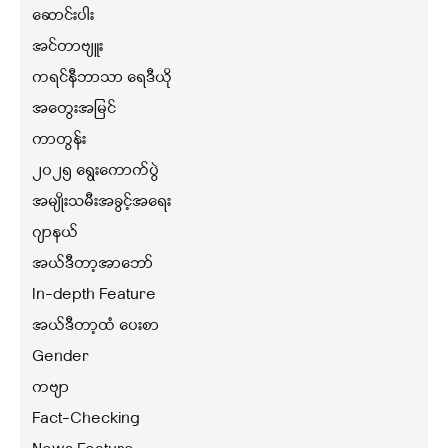
ဆောင်းပါး
အင်တာဗျူး
ကရင်နီဘာသာ ရေဒီယို
အတွေးအမြင်
ကာတွန်း
၂၀၂၅ ရွေးကောက်ပွဲ
အမျိုးသမီးအခွင့်အရေး
ဂျာနယ်
အယ်ဒီတာ့အာဘော်
In-depth Feature
အယ်ဒီတာ့ထံ ပေးစာ
Gender
ကဗျာ
Fact-Checking