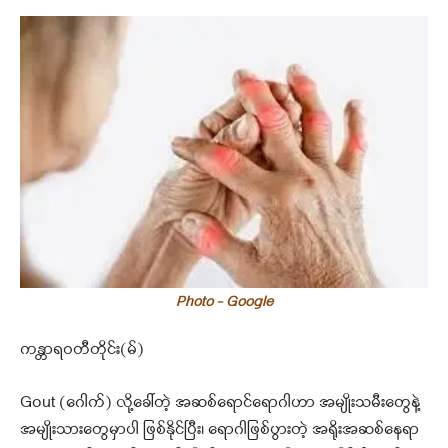
Photo - Google
ကန္တာရဝတီတိုင်း(မ်)
Gout (ဂေါက်) လို့ခေါ်တဲ့ အဆစ်ရောင်ရောဂါဟာ အမျိုးသမီးတွေနဲ့
အမျိုးသားတွေမှာပါ ဖြစ်နိုင်ပြီး၊ ရောဂါဖြစ်ပွားတဲ့ အရိုးအဆစ်နေရာ