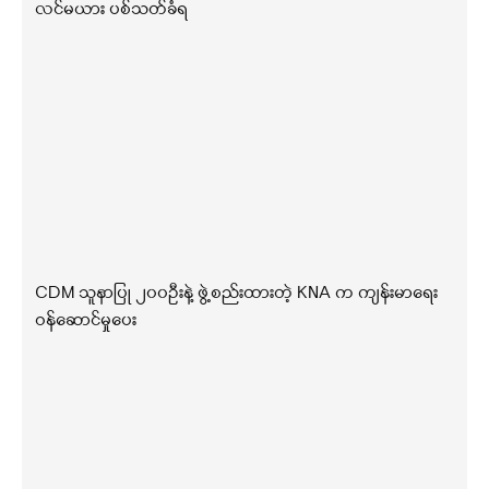
လင်မယား ပစ်သတ်ခံရ
CDM သူနာပြု ၂၀၀ဦးနဲ့ ဖွဲ့စည်းထားတဲ့ KNA က ကျန်းမာရေး
ဝန်ဆောင်မှုပေး