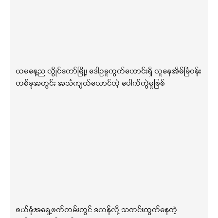
ယမနေ့ည လွိုင်ကော်မြို့၊ ဒေါဥခူကွက်ဟောင်းရှိ လူနေအိမ်ခြံဝန်း
တစ်ခုအတွင်း အသံကျယ်လောင်တဲ့ ပေါက်ကွဲမှုဖြစ်
ဖယ်ခုံအရှေ့ဖက်ကမ်းတွင် ဒလန်လို့ သတင်းထွက်နေတဲ့