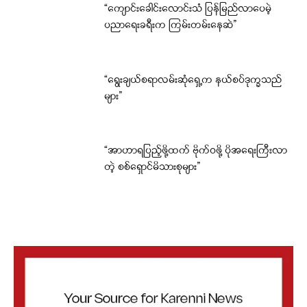
“ကျောင်းခေါင်းလောင်းသံ ပြန်မြည်လာပေမဲ့
ပညာရေးခရီးက ကြမ်းတမ်းနေဆဲ”
“ရွေးချယ်စရာလမ်းဆုံရှေ့က နယ်စပ်ဒုက္ခသည်
များ”
“အာဟာရပြည့်ဖို့ထက် ဗိုက်ဝဖို့ ပိုအရေးကြီးလာ
တဲ့ စစ်ရှောင်မိသားစုများ”