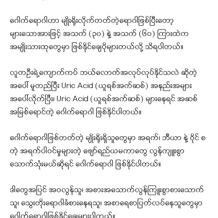
ဂေါက်ရောဂါဟာ မျိုးရိုးလိုက်တတ်တဲ့ရောဂါဖြစ်ပြီးတော့
များသောအားဖြင့် အသက် (၃၀) နဲ့ အသက် (၆၀) ကြားထဲက
အမျိုးသားထုတွေမှာ ဖြစ်နိုင်ချေပိုများတယ်လို့ သိရပါတယ်။
လူတဦးရဲ့ကျောက်ကပ် ဘယ်လောက်အလုပ်လုပ်နိုင်သလဲ ဆိုတဲ့
အပေါ် မူတည်ပြီး Uric Acid (ယူရစ်အက်ဆစ်) အနည်းအများ
အပေါ်လိုက်ပြီး၊ Uric Acid (ယူရစ်အက်ဆစ်) များနေရင် အဆစ်
အမြစ်ရောင်တဲ့ ဂေါက်ရောဂါ ဖြစ်နိုင်ပါတယ်။
ဂေါက်ရောဂါဖြစ်တတ်တဲ့ မျိုးရိုးရှိသူတွေမှာ အရက်၊ ဘီယာ နဲ့ ဝိုင် စ
တဲ့ အရက်ပါဝင်မှုများတဲ့ ဖျော်ရည်ယမကာတွေ လွန်ကျူးစွာ
သောက်သုံးမယ်ဆိုရင် ဂေါက်ရောဂါ ဖြစ်နိုင်ပါတယ်။
ဒါတွေအပြင် အဝလွန်သူ၊ အစားအသောက်လွန်ကြူးစွာစားသောက်
သူ၊ သွေးတိုးရောဂါခံစားနေရသူ၊ အစာရေစာပြတ်လပ်နေသူတွေမှာ
ဂေါက်ရောဂါဖြစ်နိုင်ချေများပါတယ်။