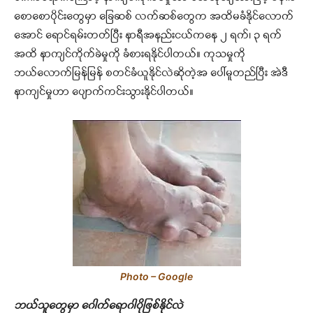
စောစောပိုင်းတွေမှာ ခြေဆစ် လက်ဆစ်တွေက အထိမခံနိုင်လောက်
အောင် ရောင်ရမ်းတတ်ပြီး နာရီအနည်းငယ်ကနေ ၂ ရက်၊ ၃ ရက်
အထိ နာကျင်ကိုက်ခဲမှုကို ခံစားရနိုင်ပါတယ်။ ကုသမှုကို
ဘယ်လောက်မြန်မြန် စတင်ခံယူနိုင်လဲဆိုတဲ့အ ပေါ်မူတည်ပြီး အဲဒီ
နာကျင်မှုဟာ ပျောက်ကင်းသွားနိုင်ပါတယ်။
Photo – Google
ဘယ်သူတွေမှာ ဂေါက်ရောဂါပိုဖြစ်နိုင်လဲ