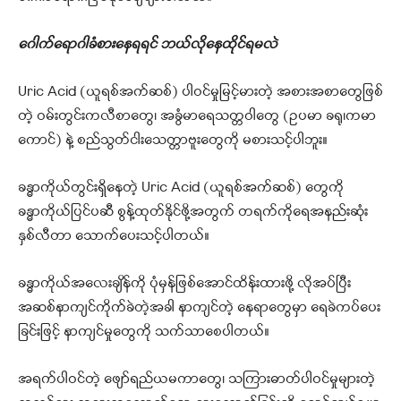
ဂေါက်ရောဂါခံစားနေရရင် ဘယ်လိုနေထိုင်ရမလဲ
Uric Acid (ယူရစ်အက်ဆစ်) ပါဝင်မှုမြင့်မားတဲ့ အစားအစာတွေဖြစ်
တဲ့ ဝမ်းတွင်းကလီစာတွေ၊ အခွံမာရေသတ္တဝါတွေ (ဥပမာ ခရု၊ကမာ
ကောင်) နဲ့ စည်သွတ်ငါးသေတ္တာဗူးတွေကို မစားသင့်ပါဘူး။
ခန္ဓာကိုယ်တွင်းရှိနေတဲ့ Uric Acid (ယူရစ်အက်ဆစ်) တွေကို
ခန္ဓာကိုယ်ပြင်ပဆီ စွန့်ထုတ်နိုင်ဖို့အတွက် တရက်ကိုရေအနည်းဆုံး
နှစ်လီတာ သောက်ပေးသင့်ပါတယ်။
ခန္ဓာကိုယ်အလေးချိန်ကို ပုံမှန်ဖြစ်အောင်ထိန်းထားဖို့ လိုအပ်ပြီး
အဆစ်နာကျင်ကိုက်ခဲတဲ့အခါ နာကျင်တဲ့ နေရာတွေမှာ ရေခဲကပ်ပေး
ခြင်းဖြင့် နာကျင်မှုတွေကို သက်သာစေပါတယ်။
အရက်ပါဝင်တဲ့ ဖျော်ရည်ယမကာတွေ၊ သကြားဓာတ်ပါဝင်မှုများတဲ့