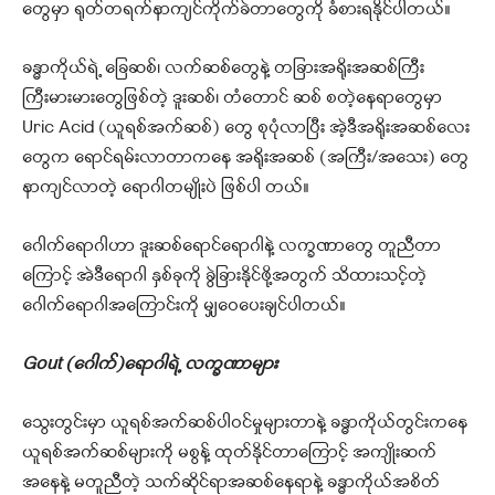
တွေမှာ ရုတ်တရက်နာကျင်ကိုက်ခဲတာတွေကို ခံစားရနိုင်ပါတယ်။
ခန္ဓာကိုယ်ရဲ့ ခြေဆစ်၊ လက်ဆစ်တွေနဲ့ တခြားအရိုးအဆစ်ကြီး
ကြီးမားမားတွေဖြစ်တဲ့ ဒူးဆစ်၊ တံတောင် ဆစ် စတဲ့နေရာတွေမှာ
Uric Acid (ယူရစ်အက်ဆစ်) တွေ စုပုံလာပြီး အဲ့ဒီအရိုးအဆစ်လေး
တွေက ရောင်ရမ်းလာတာကနေ အရိုးအဆစ် (အကြီး/အသေး) တွေ
နာကျင်လာတဲ့ ရောဂါတမျိုးပဲ ဖြစ်ပါ တယ်။
ဂေါက်ရောဂါဟာ ဒူးဆစ်ရောင်ရောဂါနဲ့ လက္ခဏာတွေ တူညီတာ
ကြောင့် အဲဒီရောဂါ နှစ်ခုကို ခွဲခြားနိုင်ဖို့အတွက် သိထားသင့်တဲ့
ဂေါက်ရောဂါအကြောင်းကို မျှဝေပေးချင်ပါတယ်။
Gout (ဂေါက်)ရောဂါရဲ့ လက္ခဏာများ
သွေးတွင်းမှာ ယူရစ်အက်ဆစ်ပါဝင်မှုများတာနဲ့ ခန္ဓာကိုယ်တွင်းကနေ
ယူရစ်အက်ဆစ်များကို မစွန့် ထုတ်နိုင်တာကြောင့် အကျိုးဆက်
အနေနဲ့ မတူညီတဲ့ သက်ဆိုင်ရာအဆစ်နေရာနဲ့ ခန္ဓာကိုယ်အစိတ်