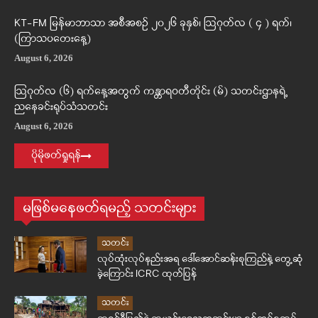
KT-FM မြန်မာဘာသာ အစီအစဉ် ၂၀၂၆ ခုနှစ်၊ ဩဂုတ်လ ( ၄ ) ရက်၊
(ကြာသပတေးနေ့)
August 6, 2026
ဩဂုတ်လ (၆) ရက်နေ့အတွက် ကန္တာရဝတီတိုင်း (မ်) သတင်းဌာနရဲ့
ညနေခင်းရုပ်သံသတင်း
August 6, 2026
ပိုမိုဖတ်ရှုရန်
မဖြစ်မနေဖတ်ရမည့် သတင်းများ
သတင်း
လုပ်ထုံးလုပ်နည်းအရ ဒေါ်အောင်ဆန်းစုကြည်နဲ့ တွေ့ဆုံ
ခဲ့ကြောင်း ICRC ထုတ်ပြန်
သတင်း