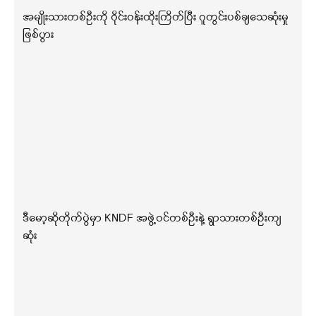
အမျိုးသားတစ်ဦးကို ဝိုင်းဝန်းထိုးကြိတ်ပြီး ဂူတွင်းပစ်ချသေဆုံးမှု
ဖြစ်ပွား
ဒီမော့ဆိုတိုက်ပွဲမှာ KNDF အဖွဲ့ဝင်တစ်ဦးနဲ့ ရွာသားတစ်ဦးကျ
ဆုံး