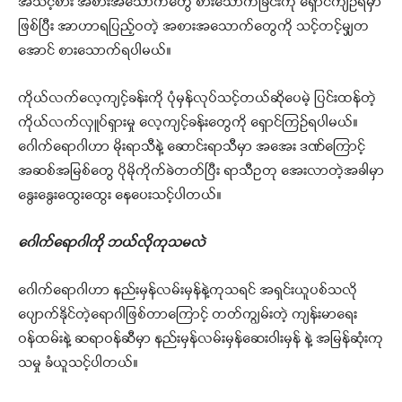
အသင့်စား အစားအသောက်တွေ စားသောက်ခြင်းကို ရှောင်ကျဉ်ရမှာ
ဖြစ်ပြီး အာဟာရပြည့်ဝတဲ့ အစားအသောက်တွေကို သင့်တင့်မျှတ
အောင် စားသောက်ရပါမယ်။
ကိုယ်လက်လေ့ကျင့်ခန်းကို ပုံမှန်လုပ်သင့်တယ်ဆိုပေမဲ့ ပြင်းထန်တဲ့
ကိုယ်လက်လှူပ်ရှားမှု လေ့ကျင့်ခန်းတွေကို ရှောင်ကြဉ်ရပါမယ်။
ဂေါက်ရောဂါဟာ မိုးရာသီနဲ့ ဆောင်းရာသီမှာ အအေး ဒဏ်ကြောင့်
အဆစ်အမြစ်တွေ ပိုမိုကိုက်ခဲတတ်ပြီး ရာသီဥတု အေးလာတဲ့အခါမှာ
နွေးနွေးထွေးထွေး နေပေးသင့်ပါတယ်။
ဂေါက်ရောဂါကို ဘယ်လိုကုသမလဲ
ဂေါက်ရောဂါဟာ နည်းမှန်လမ်းမှန်နဲ့ကုသရင် အရှင်းယူပစ်သလို
ပျောက်နိုင်တဲ့ရောဂါဖြစ်တာကြောင့် တတ်ကျွမ်းတဲ့ ကျန်းမာရေး
ဝန်ထမ်းနဲ့ ဆရာဝန်ဆီမှာ နည်းမှန်လမ်းမှန်ဆေးဝါးမှန် နဲ့ အမြန်ဆုံးကု
သမှု ခံယူသင့်ပါတယ်။