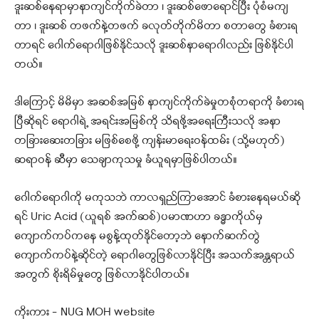
ဒူးဆစ်နေရာမှာနာကျင်ကိုက်ခဲတာ ၊ ဒူးဆစ်ဖောရောင်ပြီး ပုံစံမကျ
တာ ၊ ဒူးဆစ် တဖက်နဲ့တဖက် ခလုတ်တိုက်မိတာ စတာတွေ ခံစားရ
တာရင် ဂေါက်ရောဂါဖြစ်နိုင်သလို ဒူးဆစ်နာရောဂါလည်း ဖြစ်နိုင်ပါ
တယ်။
ဒါကြောင့် မိမိမှာ အဆစ်အမြစ် နာကျင်ကိုက်ခဲမှုတစုံတရာကို ခံစားရ
ပြီဆိုရင် ရောဂါရဲ့ အရင်းအမြစ်ကို သိရဖို့အရေးကြီးသလို အနာ
တခြားဆေးတခြား မဖြစ်စေဖို့ ကျန်းမာရေးဝန်ထမ်း (သို့မဟုတ်)
ဆရာဝန် ဆီမှာ သေချာကုသမှု ခံယူရမှာဖြစ်ပါတယ်။
ဂေါက်ရောဂါကို မကုသဘဲ ကာလရှည်ကြာအောင် ခံစားနေရမယ်ဆို
ရင် Uric Acid (ယူရစ် အက်ဆစ်)ပမာဏဟာ ခန္ဓာကိုယ်မှ
ကျောက်ကပ်ကနေ မစွန့်ထုတ်နိုင်တော့ဘဲ နောက်ဆက်တွဲ
ကျောက်ကပ်နဲ့ဆိုင်တဲ့ ရောဂါတွေဖြစ်လာနိုင်ပြီး အသက်အန္တရာယ်
အတွက် စိုးရိမ်မှုတွေ ဖြစ်လာနိုင်ပါတယ်။
ကိုးကား – NUG MOH website