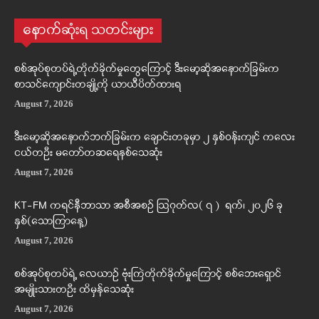
နောက်ဆုံးရ သတင်းများ
စစ်အုပ်စုတပ်ရဲ့တိုက်ခိုက်မှုတွေကြောင့် ဒီးမော့ဆိုအနောက်ခြမ်းက
စာသင်ကျောင်းတချို့ကို ယာယီပိတ်ထားရ
August 7, 2026
ဒီးမော့ဆိုအနောက်ဘက်ခြမ်းက ချောင်းတခုမှာ ၂ နှစ်ဝန်းကျင် ကလေး
ငယ်တဦး မတော်တဆရေနစ်သေဆုံး
August 7, 2026
KT-FM ကရင်နီဘာသာ အစီအစဉ် ဩဂုတ်လ( ၇ ) ရက်၊ ၂၀၂၆ ခု
နှစ်(သောကြာနေ့)
August 7, 2026
စစ်အုပ်စုတပ်ရဲ့ လေယာဉ် ဗုံးကြဲတိုက်ခိုက်မှုကြောင့် စစ်ဘေးရှောင်
အမျိုးသားတဦး ထိမှန်သေဆုံး
August 7, 2026