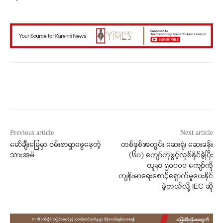
Facebook
X
WhatsApp
Previous article
Next article
မော်ချီးမြေမှာ ဝမ်းစာရှာဖွေနေတဲ့
တစ်နှစ်အတွင်း ဆေးရုံ၊ ဆေးခန်း
သားအမိ
(၆၀) ကျော်ကိုဖွင့်လှစ်နိုင်ခဲ့ပြီး
လူနာ ၅၀၀၀၀ ကျော်ကို
ကျန်းမာရေးစောင့်ရှောက်မှုပေးနိုင်
ခဲ့တယ်လို့ IEC ဆို