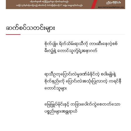
ဆက်စပ်သတင်းများ
စိုက်ပျိုး၊ ရိတ်သိမ်းရာသီကို တားဆီးနေတဲ့စစ်
မီးလျှံနဲ့ တောင်သူတို့ရဲ့အနာဂတ်
ရာသီဥတုပြောင်းလဲမှုဒဏ်ခံနိုင်တဲ့ စပါးမျိုးနဲ့
စိုက်နည်းကို ပြောင်းလဲအသုံးပြုလာတဲ့ ကရင်နီ
တောင်သူများ
မြေမြှုပ်မိုင်းနှင့် တခြားပေါက်ကွဲစေတတ်သော
ပစ္စည်းများအန္တရာယ်