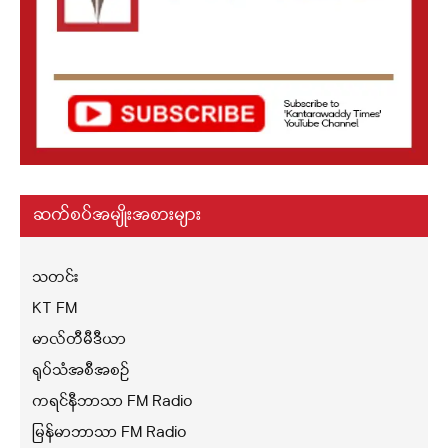
ဆက်စပ်အမျိုးအစားများ
သတင်း
KT FM
မာလ်တီမီဒီယာ
ရုပ်သံအစီအစဉ်
ကရင်နီဘာသာ FM Radio
မြန်မာဘာသာ FM Radio