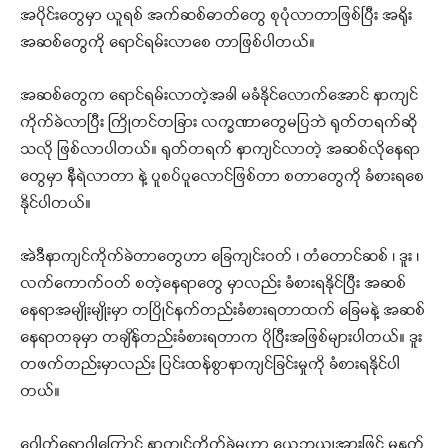
အပိုင်းတွေမှာ ယူရစ် အက်ဆစ်ဓာတ်တွေ စုပုံလာတာဖြစ်ပြီး အရိုး
အဆစ်တွေကို ရောင်ရမ်းလာစေ တာဖြစ်ပါတယ်။
အဆစ်တွေက ရောင်ရမ်းလာတဲ့အခါ မခံနိုင်လောက်အောင် နာကျင်
ကိုက်ခဲလာပြီး ကြိုတင်တခြား လက္ခဏာတွေမပြဘဲ ရုတ်တရက်ဆို
သလို ဖြစ်လာပါတယ်။ ရုတ်တရက် နာကျင်လာတဲ့ အဆစ်လိုနေရာ
တွေမှာ နီရဲလာတာ နဲ့ ပူစပ်ပူလောင်ဖြစ်တာ စတာတွေကို ခံစားရစေ
နိုင်ပါတယ်။
အဲဒီနာကျင်ကိုက်ခဲတာတွေဟာ ခြေကျင်းဝတ် ၊ တံတောင်ဆစ် ၊ ဒူး ၊
လက်ကောက်ဝတ် စတဲ့နေရာတွေ မှာလည်း ခံစားရနိုင်ပြီး အဆစ်
နေရာအမျိုးမျိုးမှာ တပြိုင်နက်တည်းခံစားရတာထက် ခြေမနဲ့ အဆစ်
နေရာတခုမှာ တချိန်တည်းခံစားရတာက ပိုပြီးအဖြစ်များပါတယ်။ ဒူး
တဖက်တည်းမှာလည်း ပြင်းထန်စွာနာကျင်ခြင်းမှုကို ခံစားရနိုင်ပါ
တယ်။
ဂေါက်ရောဂါကြောင့် နာကျင်ကိုက်ခဲမှုဟာ ယေဘုယျအားဖြင့် မနက်