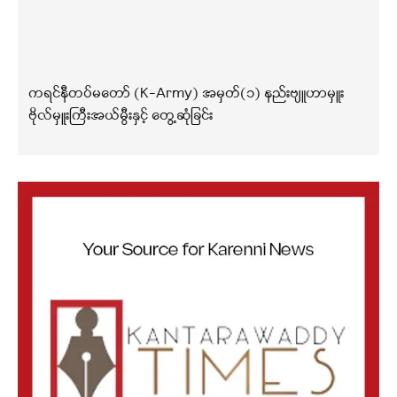
ကရင်နီတပ်မတော် (K-Army) အမှတ်(၁) နည်းဗျူဟာမှူး
ဗိုလ်မှူးကြီးအယ်မွီးနှင့် တွေ့ဆုံခြင်း