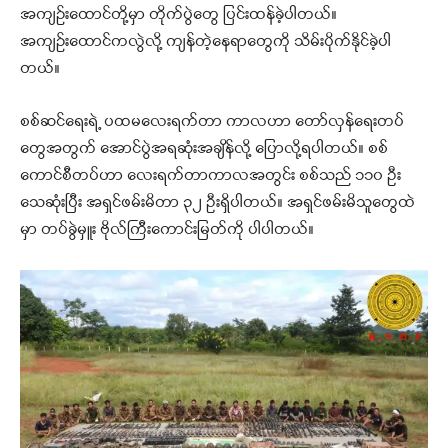
အကျဉ်းထောင်တို့မှာ တိုက်ပွဲတွေ ပြင်းထန်ခဲ့ပါတယ်။
အကျဉ်းထောင်ကလွဲလို့ ကျန်တဲ့နေရာတွေကို သိမ်းပိုက်နိုင်ခဲ့ပါ
တယ်။
စစ်ဆင်ရေးရဲ့ ပထမလေးရက်တာ ကာလဟာ တော်လှန်ရေးတပ်
တွေအတွက် အောင်ပွဲအရဆုံးအချိန်လို့ ပြောလို့ရပါတယ်။ စစ်
ကောင်စီတပ်ဟာ လေးရက်တာကာလအတွင်း စစ်သည် ၁၁၀ ဦး
သေဆုံးပြီး အရှင်ဖမ်းမိတာ ၃၂ ဦးရှိပါတယ်။ အရှင်ဖမ်းမိသူတွေထဲ
မှာ တပ်ခွဲမှူး ဗိုလ်ကြီးကောင်းမြတ်ကို ပါပါတယ်။