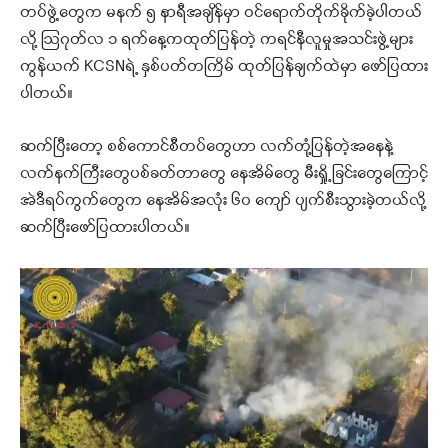
တပ်ဖွဲ့တွေက မနက် ၅ နာရီအချိန်မှာ ဝင်ရောက်တိုက်ခိုက်ခဲ့ပါတယ်
လို့ ဩဂုတ်လ ၁ ရက်နေ့ကထုတ်ပြန်တဲ့ ကရင်နီလူမှုအသင်းဖွဲ့များ
ကွန်ယက် KCSNရဲ့ နှစ်ပတ်တကြိမ် ထုတ်ပြန်ချက်ထဲမှာ ဖော်ပြထား
ပါတယ်။
ဆက်ပြီးတော့ စစ်ကောင်စီတပ်တွေဟာ လက်တုံ့ပြန်တဲ့အနေနဲ့
လက်နက်ကြီးတွေပစ်ခတ်တာတွေ နေအိမ်တွေ မီးရှို့ခြင်းတွေကြောင့်
အဲဒီရပ်ကွက်တွေက နေအိမ်အလုံး ၆၀ ကျော် ပျက်စီးသွားခဲ့တယ်လို့
ဆက်ပြီးဖော်ပြထားပါတယ်။