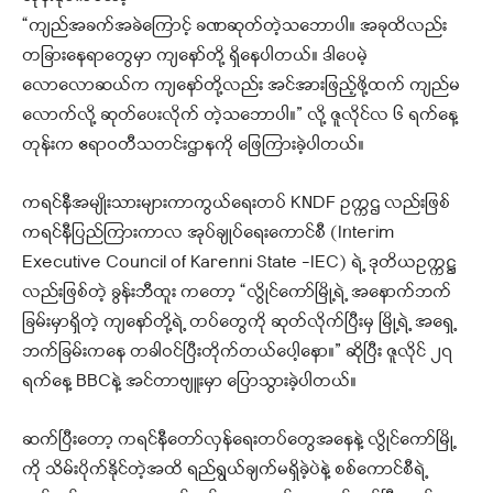
“ကျည်အခက်အခဲကြောင့် ခဏဆုတ်တဲ့သဘောပါ။ အခုထိလည်း
တခြားနေရာတွေမှာ ကျနော်တို့ ရှိနေပါတယ်။ ဒါပေမဲ့
လောလောဆယ်က ကျနော်တို့လည်း အင်အားဖြည့်ဖို့ထက် ကျည်မ
လောက်လို့ ဆုတ်ပေးလိုက် တဲ့သဘောပါ။” လို့ ဇူလိုင်လ ၆ ရက်နေ့
တုန်းက ဧရာဝတီသတင်းဌာနကို ဖြေကြားခဲ့ပါတယ်။
ကရင်နီအမျိုးသားများကာကွယ်ရေးတပ် KNDF ဥက္ကဌ လည်းဖြစ်
ကရင်နီပြည်ကြားကာလ အုပ်ချုပ်ရေးကောင်စီ (Interim
Executive Council of Karenni State -IEC) ရဲ့ ဒုတိယဥက္ကဋ္ဌ
လည်းဖြစ်တဲ့ ခွန်းဘီထူး ကတော့ “လွိုင်ကော်မြို့ရဲ့ အနောက်ဘက်
ခြမ်းမှာရှိတဲ့ ကျနော်တို့ရဲ့ တပ်တွေကို ဆုတ်လိုက်ပြီးမှ မြို့ရဲ့ အရှေ့
ဘက်ခြမ်းကနေ တခါဝင်ပြီးတိုက်တယ်ပေါ့နော။” ဆိုပြီး ဇူလိုင် ၂၇
ရက်နေ့ BBCနဲ့ အင်တာဗျူးမှာ ပြောသွားခဲ့ပါတယ်။
ဆက်ပြီးတော့ ကရင်နီတော်လှန်ရေးတပ်တွေအနေနဲ့ လွိုင်ကော်မြို့
ကို သိမ်းပိုက်နိုင်တဲ့အထိ ရည်ရွယ်ချက်မရှိခဲ့ပဲနဲ့ စစ်ကောင်စီရဲ့