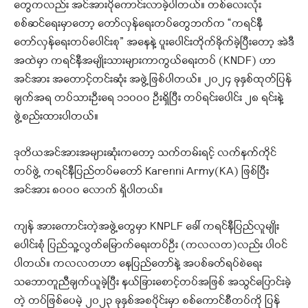
တွေကလည်း အင်အားပိုကောင်းလာခဲ့ပါတယ်။ တစ်လေးလုံး
စစ်ဆင်ရေးမှာတော့ တော်လှန်ရေးတပ်တွေဘက်က “ကရင်နီ
တော်လှန်ရေးတပ်ပေါင်းစု” အနေနဲ့ ပူးပေါင်းတိုက်ခိုက်ခဲ့ပြီးတော့ အဲဒီ
အထဲမှာ ကရင်နီအမျိုးသားများကာကွယ်ရေးတပ် (KNDF) ဟာ
အင်အား အတောင့်တင်းဆုံး အဖွဲ့ဖြစ်ပါတယ်။ ၂၀၂၄ ခုနှစ်ထုတ်ပြန်
ချက်အရ တပ်သားဦးရေ ၁၁၀၀၀ ဦးရှိပြီး တပ်ရင်းပေါင်း ၂၈ ရင်းနဲ့
ဖွဲ့စည်းထားပါတယ်။
ဒုတိယအင်အားအများဆုံးကတော့ သက်တမ်းရင့် လက်နက်ကိုင်
တပ်ဖွဲ့ ကရင်နီပြည်တပ်မတော် Karenni Army(KA) ဖြစ်ပြီး
အင်အား ၈၀၀၀ လောက် ရှိပါတယ်။
ကျန် အားကောင်းတဲ့အဖွဲ့တွေမှာ KNPLF ခေါ် ကရင်နီပြည်လူမျိုး
ပေါင်းစုံ ပြည်သူ့လွတ်မြောက်ရေးတပ်ဦး (ကလလတ)လည်း ပါဝင်
ပါတယ်။ ကလလတဟာ နေပြည်တော်နဲ့ အပစ်ခတ်ရပ်စဲရေး
သဘောတူညီချက်ယူခဲ့ပြီး နယ်ခြားစောင့်တပ်အဖြစ် အသွင်ပြောင်းခဲ့
တဲ့ တပ်ဖြစ်ပေမဲ့ ၂၀၂၃ ခုနှစ်အစပိုင်းမှာ စစ်ကောင်စီတပ်ကို ပြန်