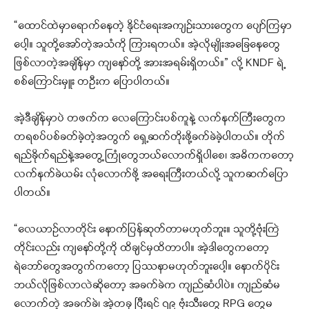
“ထောင်ထဲမှာရောက်နေတဲ့ နိုင်ငံရေးအကျဉ်းသားတွေက ပျော်ကြမှာ
ပေါ့။ သူတို့အော်တဲ့အသံကို ကြားရတယ်။ အဲ့လိုမျိုးအခြေနေတွေ
ဖြစ်လာတဲ့အချိန်မှာ ကျနော်တို့ အားအရမ်းရှိတယ်။” လို့ KNDF ရဲ့
စစ်ကြောင်းမှူး တဦးက ပြောပါတယ်။
အဲ့ဒီချိန်မှာပဲ တဖက်က လေကြောင်းပစ်ကူနဲ့ လက်နက်ကြီးတွေက
တရစပ်ပစ်ခတ်ခဲ့တဲ့အတွက် ရှေ့ဆက်တိုးဖို့ခက်ခဲခဲ့ပါတယ်။ တိုက်
ရည်ခိုက်ရည်နဲ့အတွေ့ကြုံတွေဘယ်လောက်ရှိပါစေ၊ အဓိကကတော့
လက်နက်ခဲယမ်း လုံလောက်ဖို့ အရေးကြီးတယ်လို့ သူကဆက်ပြော
ပါတယ်။
“လေယာဉ်လာတိုင်း နောက်ပြန်ဆုတ်တာမဟုတ်ဘူး။ သူတို့ဗုံးကြဲ
တိုင်းလည်း ကျနော်တို့ကို ထိချင်မှထိတာပါ။ အဲ့ဒါတွေကတော့
ရဲဘော်တွေအတွက်ကတော့ ပြဿနာမဟုတ်ဘူးပေါ့။ နောက်ပိုင်း
ဘယ်လိုဖြစ်လာလဲဆိုတော့ အခက်ခဲက ကျည်ဆံပါပဲ။ ကျည်ဆံမ
လောက်တဲ့ အခက်ခဲ၊ အဲ့တခု ပြီးရင် ၇၉ ဗုံးသီးတွေ RPG တွေမ