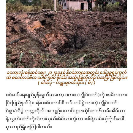
၁လေးလုံးစစ်ဆင်ရေး၊ ၂၀၂၃ခုနှစ် နိုဝင်ဘာလအတွင်း ဒေါဥခူရပ်ကွက်
ထဲ စစ်ကောင်စီက ပေါင် ၅၀၀ ဗုံးသီး အသုံးပြုတိုက်ခိုက်အပြီး မြင်ကွင်း။
( ဓါတ်ပုံ – ကန္တာရဝတီတိုင်း ( မ် ) )
စစ်ဆင်ရေးရည်မှန်းချက်မှာတော့ ဒကစ (လွိုင်ကော်)ကို အဓိကထား
ပြီး ပြည်နယ်ရဲစခန်း၊ စစ်ကောင်စီတပ် တပ်စွဲထားတဲ့ လွိုင်ကော်
ဝိဇ္ဇာ/သိပ္ပံ တက္ကသိုလ်၊ အကျဉ်းထောင်၊ ဌာနဆိုင်ရာဝန်ထမ်းအိမ်ယာ
နဲ့ လွှတ်တော်ကိုယ်စားလှယ်အိမ်ယာတို့ဟာ စစ်ရဲ့လမ်းကြောင်းပေါ်
မှာ တည်ရှိနေကြပါတယ်။