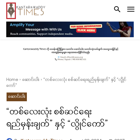
Home
ဆောင်းပါး
“တစ်လေးလုံး စစ်ဆင်ရေးရည်မှန်းချက်” နှင့် “လွိုင်
ကော်”
ဆောင်းပါး
“တစ်လေးလုံး စစ်ဆင်ရေး
ရည်မှန်းချက်” နှင့် “လွိုင်ကော်”