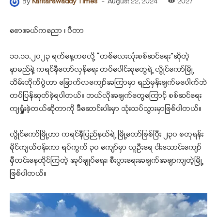
-
August 22, 2024
2027
By
Kantarawaddy Times
စောအယ်ကညော ၊ ပီတာ
၁၁.၁၁.၂၀၂၃ ရက်နေ့ကစလို့ “တစ်လေးလုံးစစ်ဆင်ရေး”ဆိုတဲ့
နာမည်နဲ့ ကရင်နီတော်လှန်ရေး တပ်ပေါင်းစုတွေရဲ့ လွိုင်ကော်မြို့
သိမ်းတိုက်ပွဲဟာ ခြောက်လကျော်အကြာမှာ ရည်မှန်းချက်မပေါက်ဘဲ
တပ်ပြန်ဆုတ်ခဲ့ရပါတယ်။ ဘယ်လိုအချက်တွေကြောင့် စစ်ဆင်ရေး
ကျရှုံးခဲ့တယ်ဆိုတာကို ဒီဆောင်းပါးမှာ သုံးသပ်သွားမှာဖြစ်ပါတယ်။
လွိုင်ကော်မြို့ဟာ ကရင်နီပြည်နယ်ရဲ့ မြို့တော်ဖြစ်ပြီး ၂၃၀ စတုရန်း
မိုင်ကျယ်ဝန်းကာ ရပ်ကွက် ၃၀ ကျော်မှာ လူဦးရေ ငါးသောင်းကျော်
မှီတင်းနေထိုင်ကြတဲ့ အုပ်ချုပ်ရေး၊ စီးပွားရေးအချက်အချာကျတဲ့မြို့
ဖြစ်ပါတယ်။