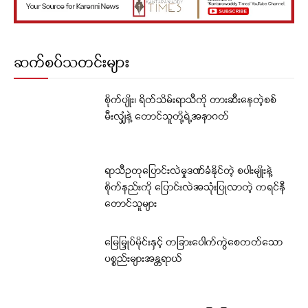
ဆက်စပ်သတင်းများ
စိုက်ပျိုး၊ ရိတ်သိမ်းရာသီကို တားဆီးနေတဲ့စစ်
မီးလျှံနဲ့ တောင်သူတို့ရဲ့အနာဂတ်
ရာသီဥတုပြောင်းလဲမှုဒဏ်ခံနိုင်တဲ့ စပါးမျိုးနဲ့
စိုက်နည်းကို ပြောင်းလဲအသုံးပြုလာတဲ့ ကရင်နီ
တောင်သူများ
မြေမြှုပ်မိုင်းနှင့် တခြားပေါက်ကွဲစေတတ်သော
ပစ္စည်းများအန္တရာယ်