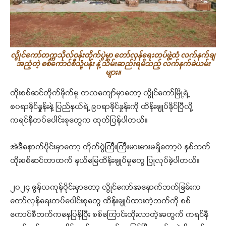
လွိုင်ကော်တက္ကသိုလ်ဝန်းတိုက်ပွဲမှာ တော်လှန်ရေးတပ်ဖွဲ့ထံ လက်နက်ချ
အညံ့တဲ့ စစ်ကောင်စီသုံ့ပန်း နဲ့ သိမ်းဆည်းရမိသည့် လက်နက်ခဲယမ်း
များ။
ထိုးစစ်ဆင်တိုက်ခိုက်မှု တလကျော်မှာတော့ လွိုင်ကော်မြို့ရဲ့
၈၀ရာခိုင်နှုန်းနဲ့ ပြည်နယ်ရဲ့ ၉၀ရာခိုင်နှုန်းကို ထိန်းချုပ်နိုင်ပြီလို့
ကရင်နီတပ်ပေါင်းစုတွေက ထုတ်ပြန်ပါတယ်။
အဲဒီနောက်ပိုင်းမှာတော့ တိုက်ပွဲကြီးကြီးမားမားမရှိတော့ပဲ နှစ်ဘက်
ထိုးစစ်ဆင်တာထက် နယ်မြေထိန်းချုပ်မှုတွေ ပြုလုပ်ခဲ့ပါတယ်။
၂၀၂၄ ဇွန်လကုန်ပိုင်းမှာတော့ လွိုင်ကော်အနောက်ဘက်ခြမ်းက
တော်လှန်ရေးတပ်ပေါင်းစုတွေ ထိန်းချုပ်ထားတဲ့ဘက်ကို စစ်
ကောင်စီဘက်ကနေပြန်ပြီး စစ်ကြောင်းထိုးလာတဲ့အတွက် ကရင်နီ