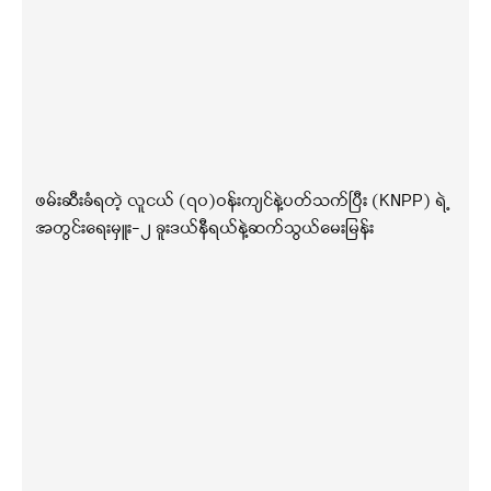
ဖမ်းဆီးခံရတဲ့ လူငယ် (၇၀)ဝန်းကျင်နဲ့ပတ်သက်ပြီး (KNPP) ရဲ့
အတွင်းရေးမှူး-၂ ခူးဒယ်နီရယ်နဲ့ဆက်သွယ်မေးမြန်း