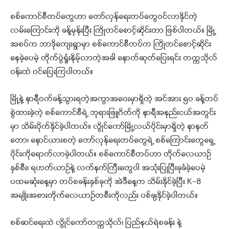
စစ်ကောင်စီတပ်တွေဟာ တော်လှန်ရေးတပ်တွေဝင်လာနိုင်တဲ့
လမ်းကြောင်းကို ခန့်မှန်းပြီး ကြိုတင်စောင့်ဆိုင်းတာ ဖြစ်ပါတယ်။ မြို့
အစပ်က ဘာဒိုကျေးရွာမှာ စစ်ကောင်စီတပ်က ကြိုတင်စောင့်ဆိုင်း
နေခဲ့ပေမဲ့ တိုက်ပွဲရှုံးနိမ့်လာတဲ့အခါ နောက်ဆုတ်ပြေးရင်း တက္ကသိုလ်
ဝန်းထဲ ဝင်ပြေးကြပါတယ်။
မြို့နဲ့ နာရီဝက်ခန့်သွားရတဲ့အကွာအဝေးမှာရှိတဲ့ အင်အား ၅၀ ခန့်တပ်
စွဲထားခဲ့တဲ့ စစ်ကောင်စီရဲ့ ဘုရားဖြူဂိတ်ကို နာရီအနည်းငယ်အတွင်း
မှာ သိမ်းပိုက်နိုင်ခဲ့ပါတယ်။ လွိုင်ကော်မြို့လယ်ပိုင်းမှာရှိတဲ့ နာနတ်
တော၊ နောင်ယားစတဲ့ တော်လှန်ရေးတပ်တွေရဲ့ စစ်ကြောင်းတွေရှေ့
ပိုင်းကိုရောက်လာခဲ့ပါတယ်။ စစ်ကောင်စီတပ်ဟာ တိုက်လေယာဉ်
နှစ်စီး၊ ရဟတ်ယာဉ်နဲ့ လက်နက်ကြီးတွေပါ အသုံးပြုပြီးခုခံခဲ့ပေမဲ့
ပထမဆုံးနေ့မှာ တပ်စခန်းနှစ်ခုကို အဲဒီနေ့က သိမ်းနိုင်ခဲ့ပြီး K-8
အမျိုးအစားတိုက်လေယာဉ်တစီးကိုလည်း ပစ်ချနိုင်ခဲ့ပါတယ်။
စစ်ဆင်ရေးထဲ လွိုင်ကော်တက္ကသိုလ်၊ ပြည်နယ်ရဲစခန်း နဲ့