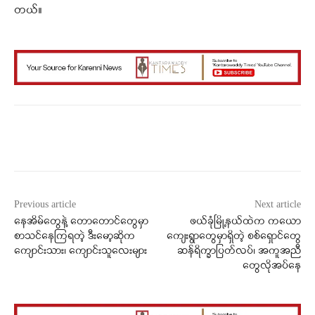
တယ်။
Facebook
X
WhatsApp
Previous article
Next article
နေအိမ်တွေနဲ့ တောတောင်တွေမှာ
ဖယ်ခုံမြို့နယ်ထဲက ကယော
စာသင်နေကြရတဲ့ ဒီးမော့ဆိုက
ကျေးရွာတွေမှာရှိတဲ့ စစ်ရှောင်တွေ
ကျောင်းသား၊ ကျောင်းသူလေးများ
ဆန်ရိက္ခာပြတ်လပ်၊ အကူအညီ
တွေလိုအပ်နေ