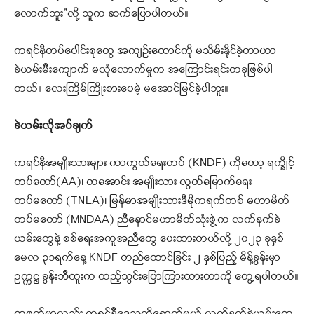
လောက်ဘူး”လို့ သူက ဆက်ပြောပါတယ်။
ကရင်နီတပ်ပေါင်းစုတွေ အကျဉ်းထောင်ကို မသိမ်းနိုင်ခဲ့တာဟာ
ခဲယမ်းမီးကျောက် မလုံလောက်မှုက အကြောင်းရင်းတခုဖြစ်ပါ
တယ်။ လေးကြိမ်ကြိုးစားပေမဲ့ မအောင်မြင်ခဲ့ပါဘူး။
ခဲယမ်းလိုအပ်ချက်
ကရင်နီအမျိုးသားများ ကာကွယ်ရေးတပ် (KNDF) ကိုတော့ ရက္ခိုင့်
တပ်တော်(AA)၊ တအောင်း အမျိုးသား လွတ်မြောက်ရေး
တပ်မတော် (TNLA)၊ မြန်မာအမျိုးသားဒီမိုကရက်တစ် မဟာမိတ်
တပ်မတော် (MNDAA) ညီနောင်မဟာမိတ်သုံးဖွဲ့က လက်နက်ခဲ
ယမ်းတွေနဲ့ စစ်ရေးအကူအညီတွေ ပေးထားတယ်လို့ ၂၀၂၃ ခုနှစ်
မေလ ၃၁ရက်နေ့ KNDF တည်ထောင်ခြင်း ၂ နှစ်ပြည့် မိန့်ခွန်းမှာ
ဥက္ကဌ ခွန်းဘီထူးက ထည့်သွင်းပြောကြားထားတာကို တွေ့ရပါတယ်။