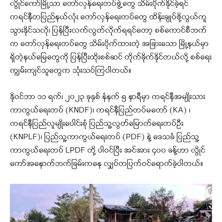
လွိုင်ကော်မြို့သာ တော်လှန်ရေးတပ်ဖွဲ့တွေ သိမ်းပိုက်နိုင်ခဲ့ရင်
ကရင်နီတပြည်နယ်လုံး တော်လှန်ရေးတပ်တွေ ထိန်းချုပ်ဖို့လွယ်ကူ
သွားနိုင်သလို၊ ပြန်ပြီးလက်လွတ်လိုက်ရရင်တော့ စစ်ကောင်စီဘက်
က တော်လှန်ရေးတပ်တွေ သိမ်းပိုက်ထားတဲ့ အခြားသော မြို့နယ်မှာ
ရှိတဲ့နယ်မြေတွေကို ပြန်ပြီးထိုးစစ်ဆင် တိုက်ခိုက်နိုင်တယ်လို့ စစ်ရေး
ကျွမ်းကျင်သူတွေက သုံးသပ်ကြပါတယ်။
နိုဝင်ဘာ ၁၁ ရက်၊ ၂၀၂၃ ခုနှစ် နံနက် ၅ နာရီမှာ ကရင်နီအမျိုးသား
ကာကွယ်ရေးတပ် (KNDF)၊ ကရင်နီပြည်တပ်မတော် (KA) ၊
ကရင်နီပြည်လူမျိုးပေါင်းစုံ ပြည်သူ့လွတ်မြောက်ရေးတပ်ဦး
(KNPLF)၊ ပြည်သူ့ကာကွယ်ရေးတပ် (PDF) နဲ့ ဒေသခံ ပြည်သူ့
ကာကွယ်ရေးတပ် LPDF တို့ ပါဝင်ပြီး အင်အား ၄၀၀ ခန့်ဟာ လွိုင်
ကော်အနောက်ဘက်ခြမ်းကနေ လျှပ်တပြက်ဝင်ရောက်ခဲ့ပါတယ်။