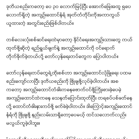
ဒုတိယစည်းကတော့ ပေ ၃၀ လောက်မြင့်ပြီး အောက်ခြေအထူ ၅ပေ
လောက်ရှိတဲ့ အကျဉ်းထောင်နံရံ အုတ်တံတိုင်းကိုအကာကွယ်
ယူထားတဲ့ အတွင်းစည်းဖြစ်ပါတယ်။
တစ်လေးလုံးစစ်ဆင်ရေးထဲမှာတော့ နိုင်ငံရေးအကျဉ်းသားတွေ ကယ်
ထုတ်ဖို့ဆိုတဲ့ ရည်ရွယ်ချက်နဲ့ အကျဉ်းထောင်ကို ဝင်ရောက်
တိုက်ခိုက်ခဲ့တယ်လို့ တော်လှန်ရေးတပ်တွေက ပြောပါတယ်။
တော်လှန်ရေးတပ်တွေရဲ့ထိုးစစ်ဟာ အကျဉ်းထောင်လုံခြုံရေး ပထမ
စည်းကျော်လာပြီး ဒုတိယစည်းကို ဖြိုချဖို့လုပ်ခဲ့ပါတယ်။ အစ
ကတော့ အကျဉ်းထောင်တံခါးကနေဖောက်ဝင်ဖို့ကြိုးစားခဲ့ပေမဲ့
အကျဉ်းထောင်ထဲကနေ သေနတ်ပြောင်းထုတ်ပြီး တရစပ်ပစ်ခတ်နေ
လို့ ထောင်တံခါးနားကပ်ဖို့ ခက်ခဲခဲ့ပါတယ်။ ဒါကြောင့်အကျဉ်းထောင်
နံရံကို ဖြိုချဖို့ နည်းလမ်းသာရှိတော့ပေမယ့် ထင်သလောက်လည်း
မလွယ်ကူခဲ့ပါဘူး။