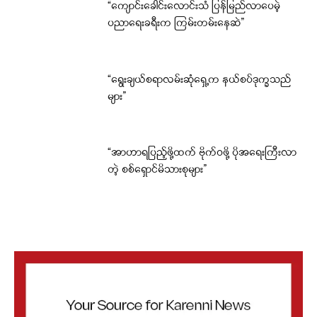
“ကျောင်းခေါင်းလောင်းသံ ပြန်မြည်လာပေမဲ့
ပညာရေးခရီးက ကြမ်းတမ်းနေဆဲ”
“ရွေးချယ်စရာလမ်းဆုံရှေ့က နယ်စပ်ဒုက္ခသည်
များ”
“အာဟာရပြည့်ဖို့ထက် ဗိုက်ဝဖို့ ပိုအရေးကြီးလာ
တဲ့ စစ်ရှောင်မိသားစုများ”