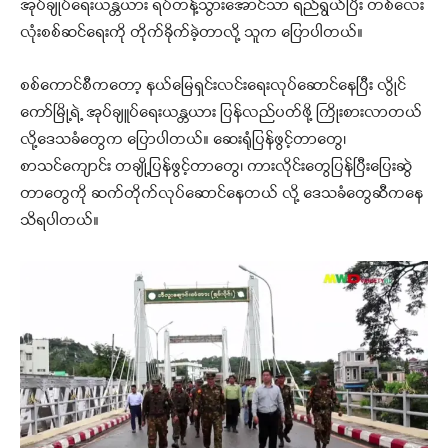
အုပ်ချုပ်ရေးယန္တယား ရပ်တန့်သွားအောင်သာ ရည်ရွယ်ပြီး တစ်လေး
လုံးစစ်ဆင်ရေးကို တိုက်ခိုက်ခဲ့တာလို့ သူက ပြောပါတယ်။
စစ်ကောင်စီကတော့ နယ်မြေရှင်းလင်းရေးလုပ်ဆောင်နေပြီး လွိုင်
ကော်မြို့ရဲ့ အုပ်ချူပ်ရေးယန္တယား ပြန်လည်ပတ်ဖို့ ကြိုးစားလာတယ်
လို့ဒေသခံတွေက ပြောပါတယ်။ ဆေးရုံပြန်ဖွင့်တာတွေ၊
စာသင်ကျောင်း တချို့ပြန်ဖွင့်တာတွေ၊ ကားလိုင်းတွေပြန်ပြီးပြေးဆွဲ
တာတွေကို ဆက်တိုက်လုပ်ဆောင်နေတယ် လို့ ဒေသခံတွေဆီကနေ
သိရပါတယ်။