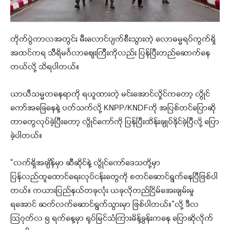
တိုက်ပွဲကာလအတွင်း မီးလောင်ပျက်စီးသွားတဲ့ လောဓမ္မရပ်ကွက်ရှိ
အထင်ကရ သီရိမင်္ဂလာဈေးကြီးကိုလည်း ပြန်ပြီးတည်ဆောက်နေ
တယ်လို့ သိရပါတယ်။
ယာယီသမ္မတနေရာကို ရယူထားတဲ့ မင်းအောင်လှိုင်ကတော့ လွိုင်
ကော်အခြေနေနဲ့ ပတ်သက်လို့ KNPP/KNDFကို အပြစ်တင်ပြောဆို
တာတွေလုပ်ခဲ့ပြီးတော့ လွိုင်ကော်ကို ပြန်ပြီးထိန်းချုပ်နိုင်ခဲ့ပြီလို့ ပြော
ခဲ့ပါတယ်။
“လက်ရှိအချိန်မှာ ဆီဆိုင်နဲ့ လွိုင်ကော်ဒေသတို့မှာ
ပြန်လည်ထူထောင်ရေးလုပ်ငန်းတွေကို စတင်ဆောင်ရွက်နေပြီဖြစ်ပါ
တယ်။ ကယားပြည်နယ်တခုလုံး ယခုလိုတည်ငြိမ်အေးချမ်းမှု
ရအောင် ဆက်လက်ဆောင်ရွက်သွားမှာ ဖြစ်ပါတယ်။”လို့ ဒီလ
ဩဂုတ်လ ၅ ရက်နေ့မှာ ရုပ်မြင်သံကြားမိန့်ခွန်းကနေ ပြောဆိုလိုက်