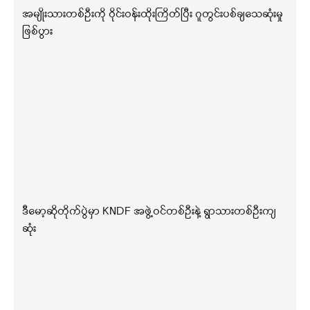
အမျိုးသားတစ်ဦးကို ဝိုင်းဝန်းထိုးကြိတ်ပြီး ဂူတွင်းပစ်ချသေဆုံးမှု
ဖြစ်ပွား
ဒီမော့ဆိုတိုက်ပွဲမှာ KNDF အဖွဲ့ဝင်တစ်ဦးနဲ့ ရွာသားတစ်ဦးကျ
ဆုံး