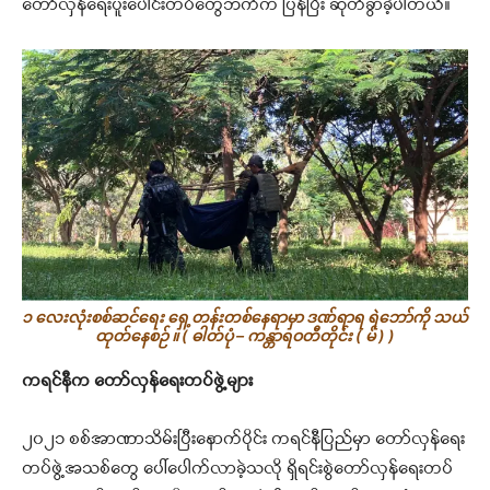
တော်လှန်ရေးပူးပေါင်းတပ်တွေဘက်က ပြန်ပြီး ဆုတ်ခွာခဲ့ပါတယ်။
၁ လေးလုံးစစ်ဆင်ရေး ရှေ့တန်းတစ်နေရာမှာ ဒဏ်ရာရ ရဲဘော်ကို သယ်
ထုတ်နေစဉ် ။ ( ဓါတ်ပုံ – ကန္တာရဝတီတိုင်း ( မ် ) )
ကရင်နီက တော်လှန်ရေးတပ်ဖွဲ့များ
၂၀၂၁ စစ်အာဏာသိမ်းပြီးနောက်ပိုင်း ကရင်နီပြည်မှာ တော်လှန်ရေး
တပ်ဖွဲ့အသစ်တွေ ပေါ်ပေါက်လာခဲ့သလို ရှိရင်းစွဲတော်လှန်ရေးတပ်