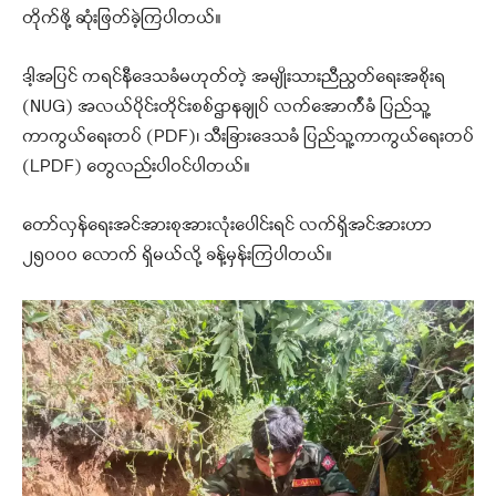
တိုက်ဖို့ ဆုံးဖြတ်ခဲ့ကြပါတယ်။
ဒါ့အပြင် ကရင်နီဒေသခံမဟုတ်တဲ့ အမျိုးသားညီညွတ်ရေးအစိုးရ
(NUG) အလယ်ပိုင်းတိုင်းစစ်ဌာနချုပ် လက်အောက်ံခံ ပြည်သူ့
ကာကွယ်ရေးတပ် (PDF)၊ သီးခြားဒေသခံ ပြည်သူ့ကာကွယ်ရေးတပ်
(LPDF) တွေလည်းပါဝင်ပါတယ်။
တော်လှန်ရေးအင်အားစုအားလုံးပေါင်းရင် လက်ရှိအင်အားဟာ
၂၅၀၀၀ လောက် ရှိမယ်လို့ ခန့်မှန်းကြပါတယ်။