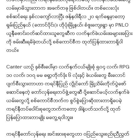
တဖက်မှာလည်း ကရင်နီဒေသကိုရောက်မယ့် လက်နက်ခဲယမ်းတွေ
လမ်းမှာမိသွားတာက အခက်တခု ဖြစ်ပါတယ်။ တစ်လေးလုံး
စစ်ဆင်ရေး နှစ်လကျော်လာပြီး ဇန်နဝါရီလ ၂၀ ရက်နေ့မှာတော့
ရှမ်းပြည်နယ် (တောင်ပိုင်း)၊ ဟိုပုံးမြို့နယ်၊ စံဖူးကျေးရွာ မှာ PNLO
ယူနီဖောင်းဝတ်ဆင်ထားသူတွေဆီက လက်နက်ခဲယမ်းအများအပြား
ကို ဖမ်းဆီးရမိခဲ့တယ်လို့ စစ်ကောင်စီက ထုတ်ပြန်ထားတာရှိပါ
တယ်။
Canter ယာဉ် နှစ်စီးပေါ်မှာ လက်နက်ငယ်မျိုးစုံ ၅၀၄ လက်၊ RPG
၁၀ လက်၊ ၁၀၇ မမ ရှော့တိုက်ဒုံး ၆ လုံးနှင့် ခဲယမ်းတွေ မီးလောင်
ပျက်စီးသွားတာဟာ ကရင်နီပြည် လွိုင်ကော် မြို့သိမ်းတိုက်ပွဲဖော်
ဆောင်နေတဲ့ တော်လှန်ရေးတပ်ဖွဲ့တွေဆီ ပို့ဆောင်မယ့်လက်နက်ခဲ
ယမ်းတွေလို့ စစ်ကောင်စီဘက်က စွပ်စွဲပြောဆိုထားတာရှိပေမဲ့
ကရင်နီတပ်ပေါင်းစုတွေဘက်ကတော့ ဒါနဲ့ပတ်သက်လို့ ထုတ်
ပြန်ပြောထားတာမျိုး မတွေ့ရပါဘူး။
ကရင်နီတော်လှန်ရေး အင်အားစုတွေဟာ ဝပြည်သွေးစည်းညီညွတ်