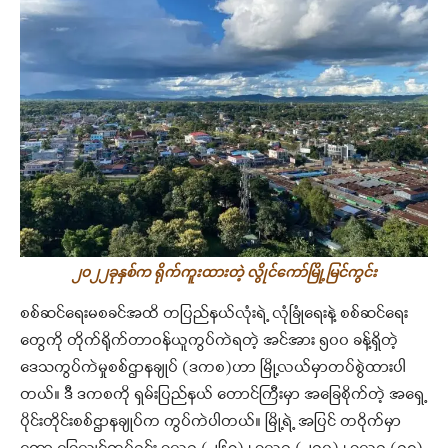
၂၀၂၂ခုနှစ်က ရိုက်ကူးထားတဲ့ လွိုင်ကော်မြို့မြင်ကွင်း
စစ်ဆင်ရေးမစခင်အထိ တပြည်နယ်လုံးရဲ့ လုံခြုံရေးနဲ့ စစ်ဆင်ရေး
တွေကို တိုက်ရိုက်တာဝန်ယူကွပ်ကဲရတဲ့ အင်အား ၅၀၀ ခန့်ရှိတဲ့
ဒေသကွပ်ကဲမှုစစ်ဌာနချုပ် (ဒကစ)ဟာ မြို့လယ်မှာတပ်စွဲထားပါ
တယ်။ ဒီ ဒကစကို ရှမ်းပြည်နယ် တောင်ကြီးမှာ အခြေစိုက်တဲ့ အရှေ့
ပိုင်းတိုင်းစစ်ဌာနချုပ်က ကွပ်ကဲပါတယ်။ မြို့ရဲ့ အပြင် တဝိုက်မှာ