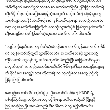
“ဖောက်လို့မရဘူးဆိုလည်းမဟုတ်ပြန်ဘူး ဖောက်လို့တော့ရတယ်။
အဲဒီကိစ္စကို ဆောင်ရွက်တဲ့အခါမှာ တော်တော်ကြီး ပြင်းပြင်းထန်ထန်
တိုက်ခိုက်ရမယ့်အခြေအနေရှိတဲ့အတွက် မလိုအပ်တဲ့ ဆုံးရှုံးမှုတွေ
အရမ်းများသွားနိုင်တယ်ပေါ့နော၊ နှစ်ဘက်လုံးရော အကျဉ်းသားတွေ
ရော လူအစုလိုက်အပြုံလိုက် သေဆုံးသွားတဲ့ပုံစံ ဖြစ်သွားနိုင်တယ်။”
လို့အကျဉ်းထောင်နဲ့နီးစပ်တဲ့သူတယောက်က ပြောပါတယ်။
“‌မျှော်လင့်ချက်ကတော့ ဂိတ်ဆုံးပဲပေါ့နော။ တော်လှန်ရေးဘက်ကနိုင်
ရင် ကျွန်တော်တို့လွတ်သွားနိုင်တယ်။ အသက်သေဆုံးသွားသည့်
တိုင်အောင် ကျနော်တို့ အဲဒီအတွက်ဝမ်းနည်းပြီး အပြစ်တင်နေမှာ
မဟုတ်ဘူး။” အကျဉ်းထောင်နားတိုက်ပွဲဖြစ်နေချိန်မှာ အကျဉ်းကျနေ
တဲ့ နိုင်ငံရေးအကျဉ်းသား ကိုထားဖိုးက သူကြုံခဲ့တဲ့အတွေ့ကြုံကို
ပြန်ပြောပြပါတယ်။
အကျဉ်းထောင်သိမ်းတိုက်ပွဲမှာ ဦးဆောင်ပါဝင်ခဲ့တဲ့ KNDF ရဲ့
စစ်ကြောင်းမှူး တဦးကတော့ လုံခြုံရေး ဒုတိယစည်းကို ဖြိုချဖို့
ကြိုးစားခဲ့ကြပြီး အရမ်းလည်း နီးစပ်ခဲ့တယ်လို့ ပြောပါတယ်။