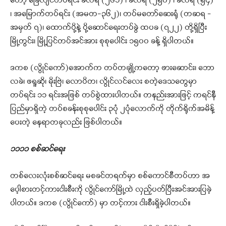
တော့ ခြေလျင်တပ်ရင်း ခလရ (၂၆၁) ၊ ခလရ (၂၅၀) ၊ ခလရ (၅၄)
၊ အမြောက်တပ်ရင်း (အမတ-၃၆၂)၊ တပ်မတော်ဆေးရုံ (တဆရ –
အမှတ် ၇)၊ ထောက်ပို့နဲ့ ပို့ဆောင်ရေးတပ်ခွဲ ထပခ (၇၂၂) တို့ရှိပြီး
မြို့တွင်း၊ မြို့ပြင်တပ်အင်အား စုစုပေါင်း ၁၅၀၀ ခန့် ရှိပါတယ်။
ဒကစ (လွိုင်ကော်)အောက်က တပ်တချို့ကတော့ ဖားဆောင်း၊ ဘော
လခဲ၊ ဖရူဆို၊ မိုးဗြဲ၊ လောပိတ၊ လွိုင်လင်လေး စတဲ့ဒေသတွေမှာ
တပ်ရင်း ၁၁ ရင်းအဖြစ် တပ်စွဲထားပါတယ်။ တနည်းအားဖြင့် ကရင်နီ
ပြည်မှာရှိတဲ့ တပ်စခန်းစုစုပေါင်း ၃ပုံ ၂ပုံလောက်ကို တိုက်ရိုက်အမိန့်
ပေးတဲ့ နေရာတခုလည်း ဖြစ်ပါတယ်။
၁၁၁၁ စစ်ဆင်ရေး
တစ်လေးလုံးစစ်ဆင်ရေး မစခင်တရက်မှာ စစ်ကောင်စီတပ်ဟာ အ
ပေ့ါစားတင့်ကားငါးစီးကို လွိုင်ကော်မြို့ထဲ လှည့်ပတ်ပြီးအင်အားပြခဲ့
ပါတယ်။ ဒကစ (လွိုင်ကော်) မှာ တင့်ကား ငါးစီးရှိခဲ့ပါတယ်။