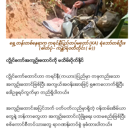
ရှေ့တန်းတစ်နေရာက ကရင်နီပြည်တပ်မတော် (KA) ရဲဘော်တစ်ဦး။
(ဓါတ်ပုံ – ကန္တာရဝတီတိုင်း ( မ် ))
လွိုင်ကော်အကျဉ်းထောင်ကို မသိမ်းပိုက်နိုင်
လွိုင်ကော်ထောင်ဟာ ကရင်နီ(ကယား)ပြည်မှာ တခုတည်းသော
အကျဉ်းထောင်ဖြစ်ပြီး အကျယ်အဝန်းအားဖြင့် ၅ဧကလောက်ရှိပြီး
ဒေါဥခူရပ်ကွက်မှာ တည်ရှိပါတယ်။
အကျဉ်းထောင်အပြင်ဘက် ပတ်ပတ်လည်မှာရှိတဲ့ ဝန်ထမ်းအိမ်ယာ
တွေနဲ့ ဘန်ကာတွေဟာ အကျဉ်းထောင်လုံခြုံရေး ပထမစည်းဖြစ်ပြီး
စစ်ကောင်စီတပ်သားတွေ ရာဂဏန်းတပ်စွဲ ခုခံထားပါတယ်။