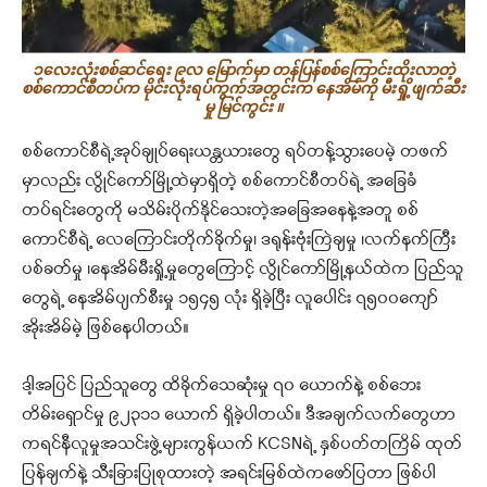
၁လေးလုံးစစ်ဆင်ရေး ၉လ မြောက်မှာ တန်ပြန်စစ်ကြောင်းထိုးလာတဲ့
စစ်ကောင်စီတပ်က မိုင်းလုံးရပ်ကွက်အတွင်းက နေအိမ်ကို မီးရှို့ဖျက်ဆီး
မှု မြင်ကွင်း ။
စစ်ကောင်စီရဲ့အုပ်ချုပ်ရေးယန္တယားတွေ ရပ်တန့်သွားပေမဲ့ တဖက်
မှာလည်း လွိုင်ကော်မြို့ထဲမှာရှိတဲ့ စစ်ကောင်စီတပ်ရဲ့ အခြေခံ
တပ်ရင်းတွေကို မသိမ်းပိုက်နိုင်သေးတဲ့အခြေအနေနဲ့အတူ စစ်
ကောင်စီရဲ့ လေကြောင်းတိုက်ခိုက်မှု၊ ဒရုန်းဗုံးကြဲချမှု ၊လက်နက်ကြီး
ပစ်ခတ်မှု ၊နေအိမ်မီးရှို့မှုတွေကြောင့် လွိုင်ကော်မြို့နယ်ထဲက ပြည်သူ
တွေရဲ့ နေအိမ်ပျက်စီးမှု ၁၅၄၅ လုံး ရှိခဲ့ပြီး လူပေါင်း ၇၅၀၀ကျော်
အိုးအိမ်မဲ့ ဖြစ်နေပါတယ်။
ဒါ့အပြင် ပြည်သူတွေ ထိခိုက်သေဆုံးမှု ၇၀ ယောက်နဲ့ စစ်ဘေး
တိမ်းရှောင်မှု ၉၂၃၁၁ ယောက် ရှိခဲ့ပါတယ်။ ဒီအချက်လက်တွေဟာ
ကရင်နီလူမှုအသင်းဖွဲ့များကွန်ယက် KCSNရဲ့ နှစ်ပတ်တကြိမ် ထုတ်
ပြန်ချက်နဲ့ သီးခြားပြုစုထားတဲ့ အရင်းမြစ်ထဲကဖော်ပြတာ ဖြစ်ပါ