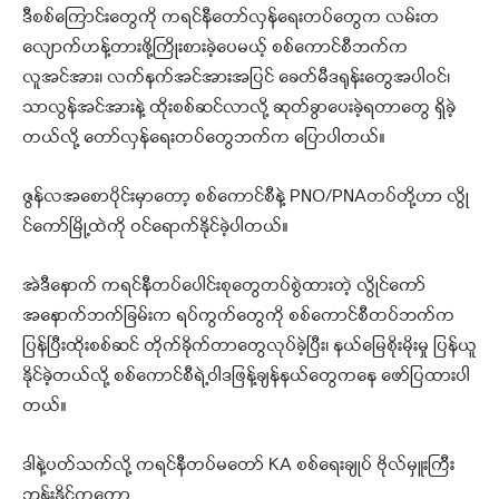
ဒီစစ်ကြောင်းတွေကို ကရင်နီတော်လှန်ရေးတပ်တွေက လမ်းတ
လျောက်ဟန့်တားဖို့ကြိုးစားခဲ့ပေမယ့် စစ်ကောင်စီဘက်က
လူအင်အား၊ လက်နက်အင်အားအပြင် ခေတ်မီဒရုန်းတွေအပါဝင်၊
သာလွန်အင်အားနဲ့ ထိုးစစ်ဆင်လာလို့ ဆုတ်ခွာပေးခဲ့ရတာတွေ ရှိခဲ့
တယ်လို့ တော်လှန်ရေးတပ်တွေဘက်က ပြောပါတယ်။
ဇွန်လအစောပိုင်းမှာတော့ စစ်ကောင်စီနဲ့ PNO/PNAတပ်တို့ဟာ လွို
င်ကော်မြို့ထဲကို ဝင်ရောက်နိုင်ခဲ့ပါတယ်။
အဲဒီနောက် ကရင်နီတပ်ပေါင်းစုတွေတပ်စွဲထားတဲ့ လွိုင်ကော်
အနောက်ဘက်ခြမ်းက ရပ်ကွက်တွေကို စစ်ကောင်စီတပ်ဘက်က
ပြန်ပြီးထိုးစစ်ဆင် တိုက်ခိုက်တာတွေလုပ်ခဲ့ပြီး၊ နယ်မြေစိုးမိုးမှု ပြန်ယူ
နိုင်ခဲ့တယ်လို့ စစ်ကောင်စီရဲ့ဝါဒဖြန့်ချန်နယ်တွေကနေ ဖော်ပြထားပါ
တယ်။
ဒါနဲ့ပတ်သက်လို့ ကရင်နီတပ်မတော် KA စစ်ရေးချုပ် ဗိုလ်မှူးကြီး
ဘုန်းနိုင်ကတော့