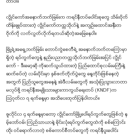
တာပါ။
လွိုင်ကော်အနောက်ဘက်ခြမ်းက ကရင်နီတပ်ပေါင်းစုတွေ သိမ်းပိုက်
ထိန်းချုပ်ထားတဲ့ လွိုင်ကော်တက္ကသိုလ်နဲ့ အကျဉ်းထောင်အနီးတ
ဝိုက်ကို လက်လွတ်လိုက်ရတယ်ဆိုတဲ့အခြေနေပါ။
မြို့ရဲ့အရှေ့ဘက်ခြမ်း တောင်ကွဲစေတီရဲ့ အနောက်ဘက်တကြောမှာ
ရှိတဲ့ ရပ်ကွက်တွေနဲ့ နည်းပညာတက္ကသိုလ်ဘက်ခြမ်းအပြင် လွိုင်
ကော် – ဒီးမော့ဆို ကိုဆက်သွယ်ထားတဲ့ ပြည်ထောင်စုလမ်းမကြီးနဲ့
ဆက်စပ်တဲ့ လမ်းပိုင်းမှာ နှစ်ဖက်တိုက်ပွဲတွေ နေ့တိုင်းဖြစ်နေတဲ့
အတွက် ပြည်သူတွေအနေနဲ့ အဲဒီလမ်းတွေကို အသုံးပြုသွားလာတာ
မလုပ်ဖို့ ကရင်နီအမျိုးသားများကာကွယ်ရေးတပ် (KNDF)က
ဩဂုတ်လ ၇ ရက်နေ့မှာ အသိပေးထုတ်ပြန်ပါတယ်။
ဇူလိုင်လ ၄ ရက်နေ့မှာတော့ လွိုင်ကော်မြို့ပေါ်ရပ်ကွက်တွေဖြစ်တဲ့ န
မ့်ဘော်ဝမ်၊ ကြည်သာယာနဲ့ မိုင်းလုံးရပ်ကွက်တွေထဲကို စစ်ကြောင်း
ထိုး ဝင်ရောက်လာတဲ့ စစ်ကောင်စီတပ်တွေကို ကရင်နီပူးပေါင်း