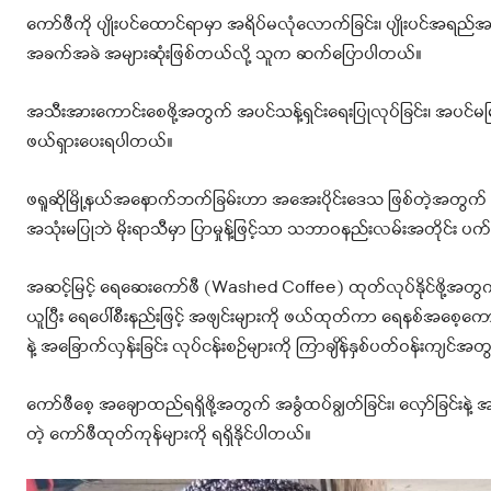
ကော်ဖီကို ပျိုးပင်ထောင်ရာမှာ အရိပ်မလုံလောက်ခြင်း၊ ပျိုးပင်အရည
အခက်အခဲ အများဆုံးဖြစ်တယ်လို့ သူက ဆက်ပြောပါတယ်။
အသီးအားကောင်းစေဖို့အတွက် အပင်သန့်ရှင်းရေးပြုလုပ်ခြင်း၊ အပင်မမြင
ဖယ်ရှားပေးရပါတယ်။
ဖရူဆိုမြို့နယ်အနောက်ဘက်ခြမ်းဟာ အအေးပိုင်းဒေသ ဖြစ်တဲ့အတွက် ပိုးက
အသုံးမပြုဘဲ မိုးရာသီမှာ ပြာမှုန့်ဖြင့်သာ သဘာဝနည်းလမ်းအတိုင်း ပက်
အဆင့်မြင့် ရေဆေးကော်ဖီ (Washed Coffee) ထုတ်လုပ်နိုင်ဖို့အတွက
ယူပြီး ရေပေါ်စီးနည်းဖြင့် အဖျင်းများကို ဖယ်ထုတ်ကာ ရေနစ်အစေ့ကောင
နဲ့ အခြောက်လှန်းခြင်း လုပ်ငန်းစဉ်များကို ကြာချိန်နှစ်ပတ်ဝန်းကျင်
ကော်ဖီစေ့ အချောထည်ရရှိဖို့အတွက် အခွံထပ်ချွတ်ခြင်း၊ လှော်ခြင်းနဲ့ အမ
တဲ့ ကော်ဖီထုတ်ကုန်များကို ရရှိနိုင်ပါတယ်။