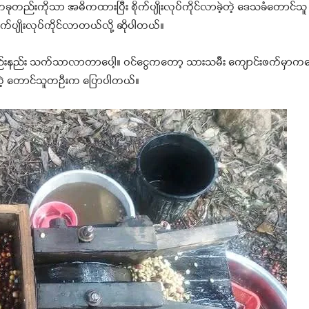
ခုတည်းကိုသာ အဓိကထားပြီး စိုက်ပျိုးလုပ်ကိုင်လာခဲ့တဲ့ ဒေသခံတောင
က်ပျိုးလုပ်ကိုင်လာတယ်လို့ ဆိုပါတယ်။
 နည်းနည်း သက်သာလာတာပေါ့။ ဝင်ငွေကတော့ သားသမီး ကျောင်းဖက်မှာ
ုးထားတဲ့ တောင်သူတဦးက ပြောပါတယ်။