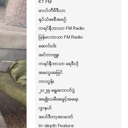
KT FM
မာလ်တီမီဒီယာ
ရုပ်သံအစီအစဉ်
ကရင်နီဘာသာ FM Radio
မြန်မာဘာသာ FM Radio
ဆောင်းပါး
အင်တာဗျူး
ကရင်နီဘာသာ ရေဒီယို
အတွေးအမြင်
ကာတွန်း
၂၀၂၅ ရွေးကောက်ပွဲ
အမျိုးသမီးအခွင့်အရေး
ဂျာနယ်
အယ်ဒီတာ့အာဘော်
In-depth Feature