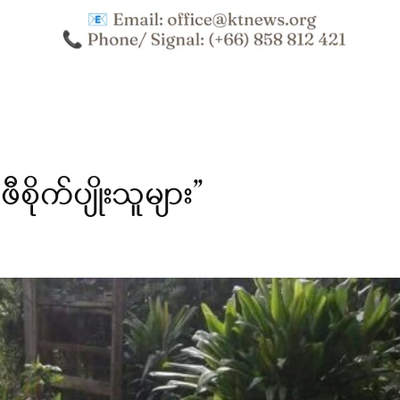
ိုက်ပျိုးသူများ”