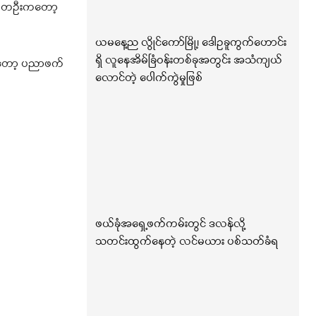
်သူ တဦးကတော့
ယမနေ့ည လွိုင်ကော်မြို့၊ ဒေါဥခူကွက်ဟောင်း
ရှိ လူနေအိမ်ခြံဝန်းတစ်ခုအတွင်း အသံကျယ်
ကတော့ ပညာဖက်
လောင်တဲ့ ပေါက်ကွဲမှုဖြစ်
ဖယ်ခုံအရှေ့ဖက်ကမ်းတွင် ဒလန်လို့
သတင်းထွက်နေတဲ့ လင်မယား ပစ်သတ်ခံရ