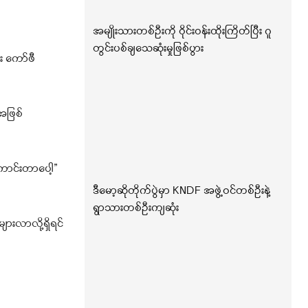
အမျိုးသားတစ်ဦးကို ဝိုင်းဝန်းထိုးကြိတ်ပြီး ဂူ
တွင်းပစ်ချသေဆုံးမှုဖြစ်ပွား
း ကော်ဖီ
အဖြစ်
ုကောင်းတာပေါ့”
ဒီမော့ဆိုတိုက်ပွဲမှာ KNDF အဖွဲ့ဝင်တစ်ဦးနဲ့
ရွာသားတစ်ဦးကျဆုံး
ားလာလို့ရှိရင်