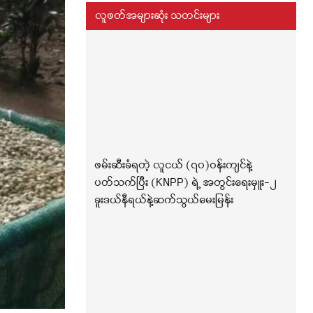
လူဖတ်အများဆုံး သတင်းများ
ဖမ်းဆီးခံရတဲ့ လူငယ် (၇၀)ဝန်းကျင်နဲ့
ပတ်သက်ပြီး (KNPP) ရဲ့ အတွင်းရေးမှူး-၂
ခူးဒယ်နီရယ်နဲ့ဆက်သွယ်မေးမြန်း