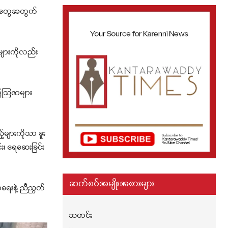
်သူတွေအတွက်
းများကိုလည်း
ြေသြဇာများ
များကိုသာ ခူး
း၊ ရေဆေးခြင်း
ဆက်စပ်အမျိုးအစားများ
မာရေးနဲ့ ညီညွတ်
သတင်း