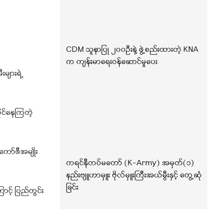
CDM သူနာပြု ၂၀၀ဦးနဲ့ ဖွဲ့စည်းထားတဲ့ KNA
က ကျန်းမာရေးဝန်ဆောင်မှုပေး
းများရဲ့
ုင်နေကြတဲ့
ကော်ဖီအမျိုး
ကရင်နီတပ်မတော် (K-Army) အမှတ်(၁)
နည်းဗျူဟာမှူး ဗိုလ်မှူးကြီးအယ်မွီးနှင့် တွေ့ဆုံ
ခြင်း
ာင့် ပြည်တွင်း