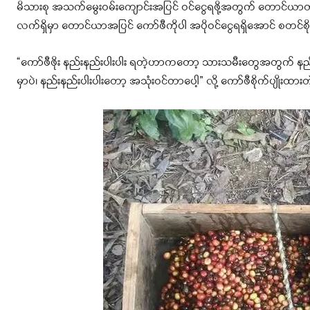
မိသားစု အသက်မွေးဝမ်းကျောင်းအပြင် ဝင်ငွေရဖို့အတွက် တောင်ယာတ
လက်ရှိမှာ တောင်ယာအပြင် ကော်ဖီကိုပါ အပိုဝင်ငွေရရှိအောင် စတင်စို
“ကော်ဖီဖိုး နည်းနည်းပါးပါး ရတဲ့ဟာကတော့ သားသမီးတွေအတွက်
မှာပဲ၊ နည်းနည်းပါးပါးတော့ အသုံးဝင်တာ‌ပေါ့” လို့ ကော်ဖီစိုက်ပျိ