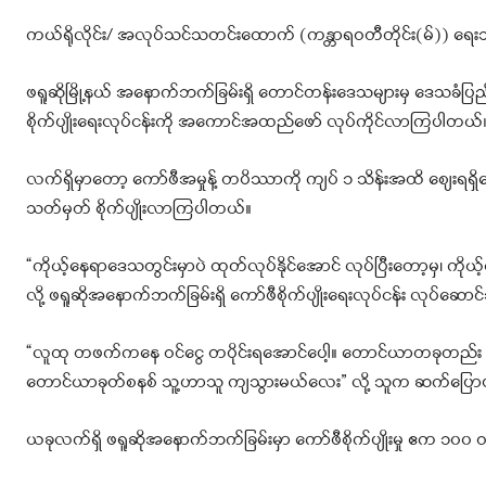
ကယ်ရိုလိုင်း/ အလုပ်သင်သတင်းထောက် (ကန္တာရဝတီတိုင်း(မ်)) ရေ
ဖရူဆိုမြို့နယ် အနောက်ဘက်ခြမ်းရှိ တောင်တန်းဒေသများမှ ဒေသခံပြည
စိုက်ပျိုးရေးလုပ်ငန်းကို အကောင်အထည်ဖော် လုပ်ကိုင်လာကြပါတယ်
လက်ရှိမှာတော့ ကော်ဖီအမှုန့် တပိဿာကို ကျပ် ၁ သိန်းအထိ စျေးရ
သတ်မှတ် စိုက်ပျိုးလာကြပါတယ်။
“ကိုယ့်နေရာဒေသတွင်းမှာပဲ ထုတ်လုပ်နိုင်အောင် လုပ်ပြီးတော့မှ၊ ကိုယ့်
လို့ ဖရူဆိုအနောက်ဘက်ခြမ်းရှိ ကော်ဖီစိုက်ပျိုးရေးလုပ်ငန်း လုပ်ဆော
“လူထု တဖက်ကနေ ဝင်ငွေ တပိုင်းရအောင်ပေါ့။ တောင်ယာတခုတည်း မဟုတ်ပဲ
တောင်ယာခုတ်စနစ် သူ့ဟာသူ ကျသွားမယ်လေး” လို့ သူက ဆက်ပြေ
ယခုလက်ရှိ ဖရူဆိုအနောက်ဘက်ခြမ်းမှာ ကော်ဖီစိုက်ပျိုးမှု ဧက ၁၀၀ ဝန