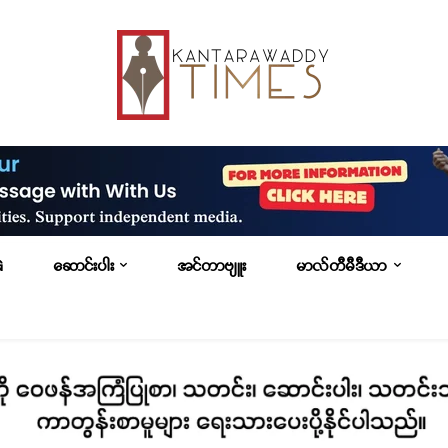
G
ဆောင်းပါး
အင်တာဗျူး
မာလ်တီမီဒီယာ