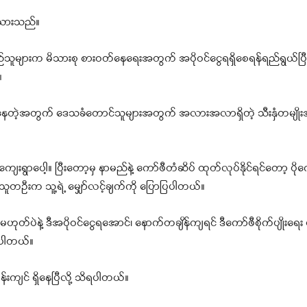
းသားသည်။
်သူများက မိသားစု စားဝတ်နေရေးအတွက် အပိုဝင်ငွေရရှိစေရန်ရည်ရွယ်ပြီ
။
ရှိနေတဲ့အတွက် ဒေသခံတောင်သူများအတွက် အလားအလာရှိတဲ့ သီးနှံတမျိုး
ကျေးရွာပေါ့။ ပြီးတော့မှ နာမည်နဲ့ ကော်ဖီတံဆိပ် ထုတ်လုပ်နိုင်ရင်တော့ ပိ
င်သူတဦးက သူ့ရဲ့ မျှော်လင့်ချက်ကို ပြောပြပါတယ်။
နဲ့ ဒီအပိုဝင်ငွေရအောင်၊ နောက်တချိန်ကျရင် ဒီကော်ဖီစိုက်ပျိုးရေး မျ
ာပါတယ်။
်းကျင် ရှိနေပြီလို့ သိရပါတယ်။