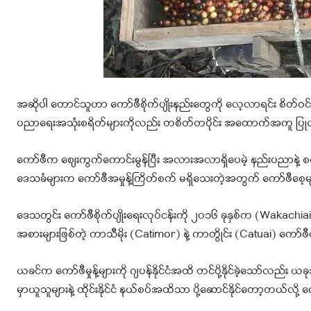
အဆိုပါ တောင်သူဟာ ကော်ဖီစိုက်ပျိုးနည်းတွေကို လေ့လာရင်း စိတ်ဝင်စားကာ
ပညာရေးအသုံးစရိတ်များကိုလည်း တစိတ်တပိုင်း အထောက်အကူ ပ
ကော်ဖီက စျေးကွက်ကောင်းမွန်ပြီး အလားအလာရှိပေမဲ့ နည်းပညာနဲ့ စက်
ဒေသခံများက ကော်ဖီအမှုန့်ကြိတ်စက် မရှိသေးတဲ့အတွက် ကော်ဖီစေ့မျ
ဒေသတွင်း ကော်ဖီစိုက်ပျိုးရေးလုပ်ငန်းကို ၂၀၁၆ ခုနှစ်က (Wakachiai) 
အစားများဖြစ်တဲ့ ကာသီမိုး (Catimor) နဲ့ ကာတွိုင်း (Catuai) ကော်
ယခင်က ကော်ဖီမှုန့်များကို ဂျပန်နိုင်ငံအထိ တင်ပို့နိုင်ခဲ့သော်လည်
မှာယူသူများနဲ့ ထိုင်းနိုင်ငံ နယ်စပ်အထိသာ ပို့ဆောင်နိုင်တော့တယ်လို