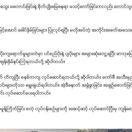
်အသွေး မကောင်းခြင်းနဲ့ စိုက်ပျိုးမြေနေရာ မသင့်တော်ခြင်းကလည်း တောင
့်အောင် ခေါင်နှိမ်ခြင်းများ ပြုလုပ်ရပြီး မလိုအပ်တဲ့ အကိုင်းအခက်အသေ
ျရောက်မှုများထဲမှာ ပင်စည်ပိုးနဲ့ ပျပိုးများ အများဆုံးတွေ့ရပြီး ဓာတုမ
ဖျန်းနှိမ်နင်းကြရတယ်လို့ ဆိုပါတယ်။
် တိကျပြီး စနစ်တကျ လုပ်ဆောင်ရတယ်လို့ ဆိုပါတယ်။ ကော်ဖီ အသီးမှည့်
်းများကိုသာ ရွေးချယ်ရပါတယ်။ အဲ့ဒီနောက် အခွံခွာခြင်း၊ အချဉ်ဖောက်ခြင်
အတွင်း လုပ်ဆောင်ပေးရပါတယ်။
ှုန့်ကြိတ်ခြင်း စတဲ့ လုပ်ငန်းစဉ်များကို အဆင့်ဆင့် လုပ်ဆောင်ပြီးမှ ကျန်း