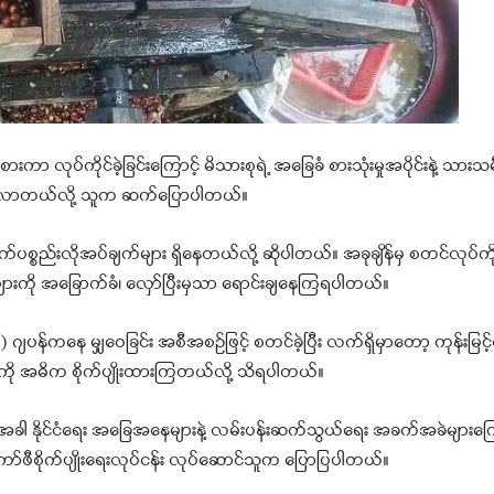
 လုပ်ကိုင်ခဲ့ခြင်းကြောင့် မိသားစုရဲ့ အခြေခံ စားသုံးမှုအပိုင်းနဲ့ သားသမီ
ြုလာတယ်လို့ သူက ဆက်ပြောပါတယ်။
ပစ္စည်းလိုအပ်ချက်များ ရှိနေတယ်လို့ ဆိုပါတယ်။ အခုချိန်မှ စတင်လုပ်ကိ
ားကို အခြောက်ခံ၊ လှော်ပြီးမှသာ ရောင်းချနေကြရပါတယ်။
ဂျပန်ကနေ မျှဝေခြင်း အစီအစဉ်ဖြင့် စတင်ခဲ့ပြီး လက်ရှိမှာတော့ ကုန်းမြင့်
ဖီကို အဓိက စိုက်ပျိုးထားကြတယ်လို့ သိရပါတယ်။
း ယခုအခါ နိုင်ငံရေး အခြေအနေများနဲ့ လမ်းပန်းဆက်သွယ်ရေး အခက်အခဲများကြေ
့ ကော်ဖီစိုက်ပျိုးရေးလုပ်ငန်း လုပ်ဆောင်သူက ပြောပြပါတယ်။