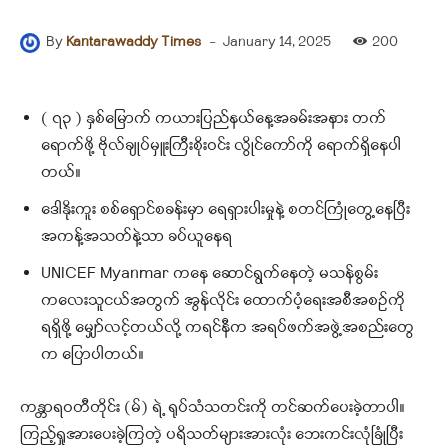
-
January 14, 2025
200
By
Kantarawaddy Times
( ၇၃ ) နှစ်မြောက် ကယားပြည်နယ်နေ့အခမ်းအနား တက်
ရောက်ဖို့ ဗိုလ်ချုပ်မှူးကြီးစိုးဝင်း လွိုင်ကော်ကို ရောက်ရှိနေပါ
တယ်။
ဒေါနိုးကူး စစ်ရှောင်စခန်းမှာ ရေရှားပါးမှုနဲ့ စတင်ကြုံတွေ့နေပြီး
အကန့်အသတ်နဲ့သာ ခပ်ယူနေရ
UNICEF Myanmar ကနေ ဆောင်ရွက်နေတဲ့ မသန်စွမ်း
ကလေးသူငယ်အတွက် အွန်လိုင်း ထောက်ပံ့ရေးအစီအစဥ်ကို
ရရှိဖို့‌ မျှော်လင့်တယ်လို့ ကရင်နီက အရပ်ဖက်အဖွဲ့အစည်းတွေ
က ပြောပါတယ်။
ကန္တာရဝတီတိုင်း (မ်) ရဲ့ ရုပ်သံသတင်းကို တင်ဆက်ပေးခဲ့တာပါ။
ကြည့်ရှုအားပေးခဲ့ကြတဲ့ ပရိသတ်များအားလုံး ဘေးကင်းလုံခြုံပြီး