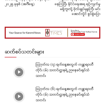
၂၀၂၅ ခုနှစ် (အင်္ဂါနေ့)
နေကြပြီး နိုင်ငံရေးအရ ရင့်ကျက်မှု
မရှိဘူးလို့ ဗိုလ်ချုပ်မှူးကြီး မင်း
အောင်လှိုင် စွပ်စွဲပြော
ဆက်စပ်သတင်းများ
ဩဂုတ်လ (၇) ရက်နေ့အတွက် ကန္တာရဝတီ
တိုင်း (မ်) သတင်းဌာနရဲ့ ညနေခင်းရုပ်သံ
သတင်း
ဩဂုတ်လ (၆) ရက်နေ့အတွက် ကန္တာရဝတီ
တိုင်း (မ်) သတင်းဌာနရဲ့ ညနေခင်းရုပ်သံ
သတင်း