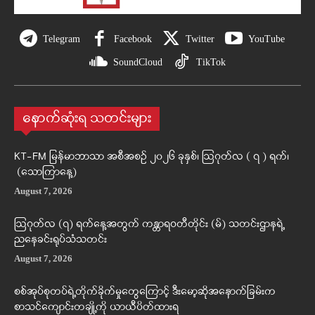
Telegram
Facebook
Twitter
YouTube
SoundCloud
TikTok
နောက်ဆုံးရ သတင်းများ
KT-FM မြန်မာဘာသာ အစီအစဉ် ၂၀၂၆ ခုနှစ်၊ ဩဂုတ်လ ( ၇ ) ရက်၊
(သောကြာနေ့)
August 7, 2026
ဩဂုတ်လ (၇) ရက်နေ့အတွက် ကန္တာရဝတီတိုင်း (မ်) သတင်းဌာနရဲ့
ညနေခင်းရုပ်သံသတင်း
August 7, 2026
စစ်အုပ်စုတပ်ရဲ့တိုက်ခိုက်မှုတွေကြောင့် ဒီးမော့ဆိုအနောက်ခြမ်းက
စာသင်ကျောင်းတချို့ကို ယာယီပိတ်ထားရ