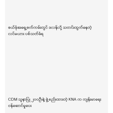
ဖယ်ခုံအရှေ့ဖက်ကမ်းတွင် ဒလန်လို့ သတင်းထွက်နေတဲ့
လင်မယား ပစ်သတ်ခံရ
CDM သူနာပြု ၂၀၀ဦးနဲ့ ဖွဲ့စည်းထားတဲ့ KNA က ကျန်းမာရေး
ဝန်ဆောင်မှုပေး