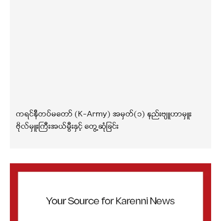
ကရင်နီတပ်မတော် (K-Army) အမှတ်(၁) နည်းဗျူဟာမှူး
ဗိုလ်မှူးကြီးအယ်မွီးနှင့် တွေ့ဆုံခြင်း