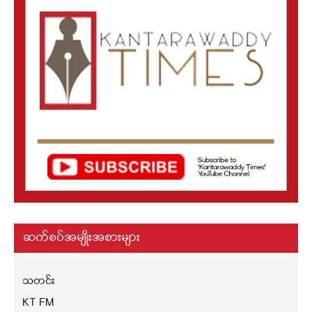
ဆက်စပ်အမျိုးအစားများ
သတင်း
KT FM