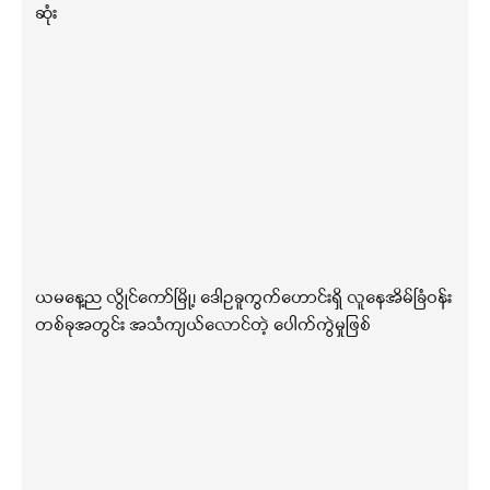
ဆုံး
ယမနေ့ည လွိုင်ကော်မြို့၊ ဒေါဥခူကွက်ဟောင်းရှိ လူနေအိမ်ခြံဝန်း
တစ်ခုအတွင်း အသံကျယ်လောင်တဲ့ ပေါက်ကွဲမှုဖြစ်