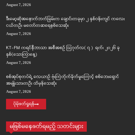
August 7, 2026
ဒီးမော့ဆိုအနောက်ဘက်ခြမ်းက ချောင်းတခုမှာ ၂ နှစ်ဝန်းကျင် ကလေး
ငယ်တဦး မတော်တဆရေနစ်သေဆုံး
August 7, 2026
KT-FM ကရင်နီဘာသာ အစီအစဉ် ဩဂုတ်လ( ၇ ) ရက်၊ ၂၀၂၆ ခု
နှစ်(သောကြာနေ့)
August 7, 2026
စစ်အုပ်စုတပ်ရဲ့ လေယာဉ် ဗုံးကြဲတိုက်ခိုက်မှုကြောင့် စစ်ဘေးရှောင်
အမျိုးသားတဦး ထိမှန်သေဆုံး
August 7, 2026
ပိုမိုဖတ်ရှုရန်
မဖြစ်မနေဖတ်ရမည့် သတင်းများ