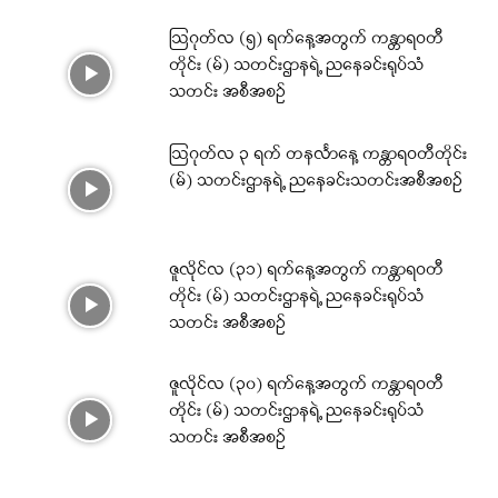
ဩဂုတ်လ (၅) ရက်နေ့အတွက် ကန္တာရဝတီ
တိုင်း (မ်) သတင်းဌာနရဲ့ ညနေခင်းရုပ်သံ
သတင်း အစီအစဉ်
ဩဂုတ်လ ၃ ရက် တနင်္လာနေ့ ကန္တာရဝတီတိုင်း
(မ်) သတင်းဌာနရဲ့ ညနေခင်းသတင်းအစီအစဉ်
ဇူလိုင်လ (၃၁) ရက်နေ့အတွက် ကန္တာရဝတီ
တိုင်း (မ်) သတင်းဌာနရဲ့ ညနေခင်းရုပ်သံ
သတင်း အစီအစဉ်
ဇူလိုင်လ (၃၀) ရက်နေ့အတွက် ကန္တာရဝတီ
တိုင်း (မ်) သတင်းဌာနရဲ့ ညနေခင်းရုပ်သံ
သတင်း အစီအစဉ်