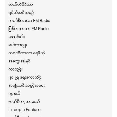
မာလ်တီမီဒီယာ
ရုပ်သံအစီအစဉ်
ကရင်နီဘာသာ FM Radio
မြန်မာဘာသာ FM Radio
ဆောင်းပါး
အင်တာဗျူး
ကရင်နီဘာသာ ရေဒီယို
အတွေးအမြင်
ကာတွန်း
၂၀၂၅ ရွေးကောက်ပွဲ
အမျိုးသမီးအခွင့်အရေး
ဂျာနယ်
အယ်ဒီတာ့အာဘော်
In-depth Feature