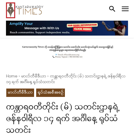
Home
မာလ်တီမီဒီယာ
ကန္တာရဝတီတိုင်း (မ်) သတင်းဌာနရဲ့ ဇန်နဝါရီလ
၁၄ ရက် အင်္ဂါနေ့ ရုပ်သံသတင်း
မာလ်တီမီဒီယာ
ရုပ်သံအစီအစဉ်
ကန္တာရဝတီတိုင်း (မ်) သတင်းဌာနရဲ့
ဇန်နဝါရီလ ၁၄ ရက် အင်္ဂါနေ့ ရုပ်သံ
သတင်း