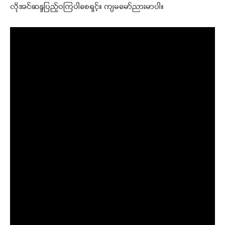
လိုအင်ဆန္ဒပြည့်ဝကြပါစေရှင့်။ ကျမမော်ညားမာပါ။