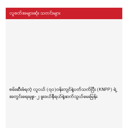
လူဖတ်အများဆုံး သတင်းများ
ဖမ်းဆီးခံရတဲ့ လူငယ် (၇၀)ဝန်းကျင်နဲ့ပတ်သက်ပြီး (KNPP) ရဲ့
အတွင်းရေးမှူး-၂ ခူးဒယ်နီရယ်နဲ့ဆက်သွယ်မေးမြန်း