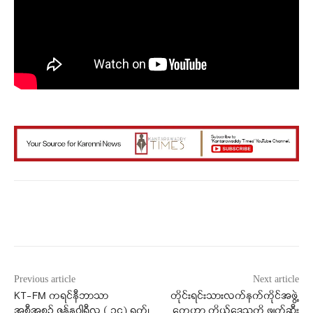
Facebook
X
WhatsApp
Previous article
Next article
KT-FM ကရင်နီဘာသာ
တိုင်းရင်းသားလက်နက်ကိုင်အဖွဲ့
အစီအစဉ် ဇန်နဝါရီလ ( ၁၄) ရက်၊
တွေဟာ ကိုယ့်ဒေသကို ဖျက်ဆီး