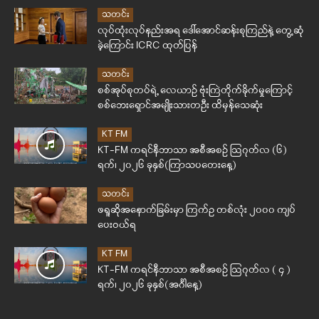
သတင်း
လုပ်ထုံးလုပ်နည်းအရ ဒေါ်အောင်ဆန်းစုကြည်နဲ့ တွေ့ဆုံ
ခဲ့ကြောင်း ICRC ထုတ်ပြန်
သတင်း
စစ်အုပ်စုတပ်ရဲ့ လေယာဉ် ဗုံးကြဲတိုက်ခိုက်မှုကြောင့်
စစ်ဘေးရှောင်အမျိုးသားတဦး ထိမှန်သေဆုံး
KT FM
KT-FM ကရင်နီဘာသာ အစီအစဉ် ဩဂုတ်လ (၆)
ရက်၊ ၂၀၂၆ ခုနှစ်(ကြာသပတေးနေ့)
သတင်း
ဖရူဆိုအနောက်ခြမ်းမှာ ကြက်ဥ တစ်လုံး ၂၀၀၀ ကျပ်
ပေးဝယ်ရ
KT FM
KT-FM ကရင်နီဘာသာ အစီအစဉ် ဩဂုတ်လ ( ၄ )
ရက်၊ ၂၀၂၆ ခုနှစ်(အင်္ဂါနေ့)