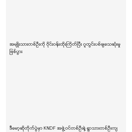
အမျိုးသားတစ်ဦးကို ဝိုင်းဝန်းထိုးကြိတ်ပြီး ဂူတွင်းပစ်ချသေဆုံးမှု
ဖြစ်ပွား
ဒီမော့ဆိုတိုက်ပွဲမှာ KNDF အဖွဲ့ဝင်တစ်ဦးနဲ့ ရွာသားတစ်ဦးကျ