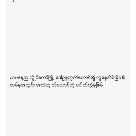
ယမနေ့ည လွိုင်ကော်မြို့၊ ဒေါဥခူကွက်ဟောင်းရှိ လူနေအိမ်ခြံဝန်း
တစ်ခုအတွင်း အသံကျယ်လောင်တဲ့ ပေါက်ကွဲမှုဖြစ်