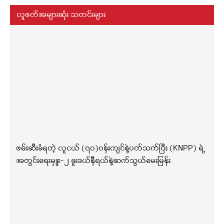
လူဖတ်အများဆုံး သတင်းများ
ဖမ်းဆီးခံရတဲ့ လူငယ် (၇၀)ဝန်းကျင်နဲ့ပတ်သက်ပြီး (KNPP) ရဲ့
အတွင်းရေးမှူး-၂ ခူးဒယ်နီရယ်နဲ့ဆက်သွယ်မေးမြန်း