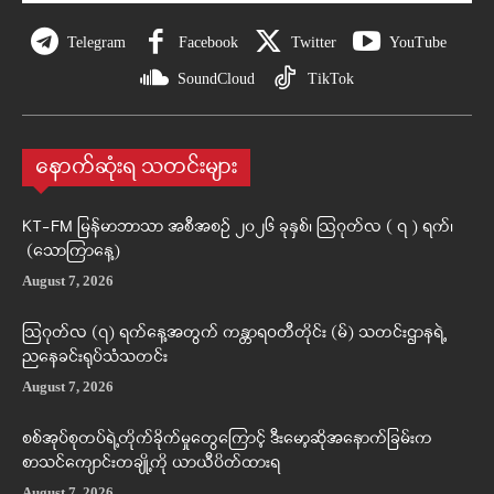
Telegram
Facebook
Twitter
YouTube
SoundCloud
TikTok
နောက်ဆုံးရ သတင်းများ
KT-FM မြန်မာဘာသာ အစီအစဉ် ၂၀၂၆ ခုနှစ်၊ ဩဂုတ်လ ( ၇ ) ရက်၊
(သောကြာနေ့)
August 7, 2026
ဩဂုတ်လ (၇) ရက်နေ့အတွက် ကန္တာရဝတီတိုင်း (မ်) သတင်းဌာနရဲ့
ညနေခင်းရုပ်သံသတင်း
August 7, 2026
စစ်အုပ်စုတပ်ရဲ့တိုက်ခိုက်မှုတွေကြောင့် ဒီးမော့ဆိုအနောက်ခြမ်းက
စာသင်ကျောင်းတချို့ကို ယာယီပိတ်ထားရ
August 7, 2026