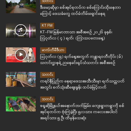
သတင်း
ဒီးမော့ဆိုမှာ စစ်အုပ်စုတပ်က စစ်ကြောင်းထိုးနေတာ
ကြောင့် ဒေသခံတွေ ထပ်မံတိမ်းရှောင်နေရ
KT FM
KT-FM မြန်မာဘာသာ အစီအစဉ် ၂၀၂၆ ခုနှစ်၊
ဩဂုတ်လ ( ၄ ) ရက်၊ (ကြာသပတေးနေ့)
မာလ်တီမီဒီယာ
ဩဂုတ်လ (၅) ရက်နေ့အတွက် ကန္တာရဝတီတိုင်း (မ်)
သတင်းဌာနရဲ့ ညနေခင်းရုပ်သံသတင်း အစီအစဉ်
သတင်း
ကရင်နီပြည်က နေရာဒေသအသီးသီးမှာ ရက်သတ္တပတ်
အတွင်း စက်သုံးဆီဈေးနှုန်း ထပ်မံမြင့်တက်
သတင်း
ဖရူဆိုမြို့နယ်အနောက်ဘက်ခြမ်း၊ ကျေးရွာတရွာကို စစ်
အုပ်စုတပ်က ဗုံးကြဲခဲ့ပြီး ၅လသား ကလေးအပါဝင်
အရပ်သား ၅ ဦး ထိမှန်သေဆုံး