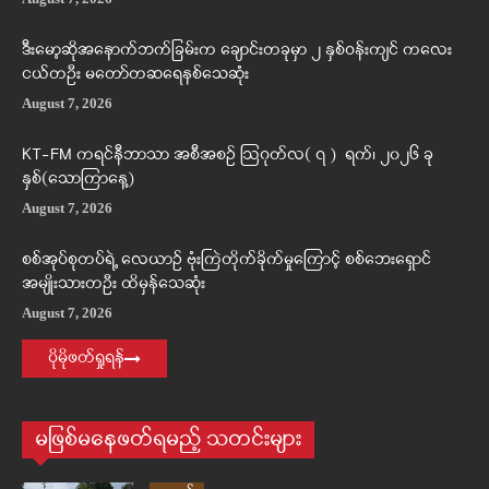
ဒီးမော့ဆိုအနောက်ဘက်ခြမ်းက ချောင်းတခုမှာ ၂ နှစ်ဝန်းကျင် ကလေး
ငယ်တဦး မတော်တဆရေနစ်သေဆုံး
August 7, 2026
KT-FM ကရင်နီဘာသာ အစီအစဉ် ဩဂုတ်လ( ၇ ) ရက်၊ ၂၀၂၆ ခု
နှစ်(သောကြာနေ့)
August 7, 2026
စစ်အုပ်စုတပ်ရဲ့ လေယာဉ် ဗုံးကြဲတိုက်ခိုက်မှုကြောင့် စစ်ဘေးရှောင်
အမျိုးသားတဦး ထိမှန်သေဆုံး
August 7, 2026
ပိုမိုဖတ်ရှုရန်
မဖြစ်မနေဖတ်ရမည့် သတင်းများ