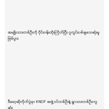
အမျိုးသားတစ်ဦးကို ဝိုင်းဝန်းထိုးကြိတ်ပြီး ဂူတွင်းပစ်ချသေဆုံးမှု
ဖြစ်ပွား
ဒီမော့ဆိုတိုက်ပွဲမှာ KNDF အဖွဲ့ဝင်တစ်ဦးနဲ့ ရွာသားတစ်ဦးကျ
ဆုံး