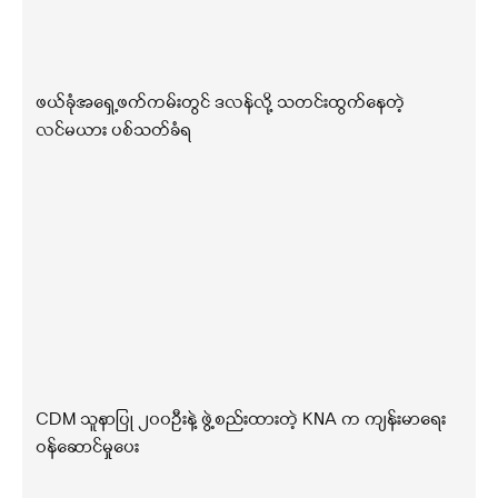
ဖယ်ခုံအရှေ့ဖက်ကမ်းတွင် ဒလန်လို့ သတင်းထွက်နေတဲ့
လင်မယား ပစ်သတ်ခံရ
CDM သူနာပြု ၂၀၀ဦးနဲ့ ဖွဲ့စည်းထားတဲ့ KNA က ကျန်းမာရေး
ဝန်ဆောင်မှုပေး