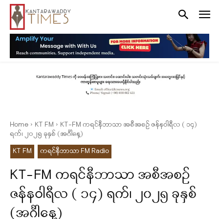
Home
KT FM
KT-FM ကရင်နီဘာသာ အစီအစဉ် ဇန်နဝါရီလ ( ၁၄)
ရက်၊ ၂၀၂၅ ခုနှစ် (အင်္ဂါနေ့)
KT FM
ကရင်နီဘာသာ FM Radio
KT-FM ကရင်နီဘာသာ အစီအစဉ်
ဇန်နဝါရီလ ( ၁၄) ရက်၊ ၂၀၂၅ ခုနှစ်
(အင်္ဂါနေ့)