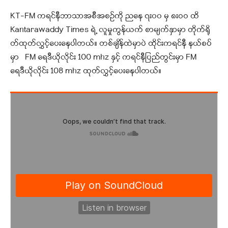
KT-FM ကရင်နီဘာသာအစီအစဉ်ကို ညနေ ၇း၀၀ မှ ၈းဝဝ ထိ
Kantarawaddy Times ရဲ့ လူမှုကွန်ယက် စာမျက်နှာမှာ တိုက်ရို
တ်ထုတ်လွှင့်ပေးနေပါတယ်။ တစ်ချိန်ထဲမှာပဲ ထိုင်းကရင်နီ နယ်စပ်
မှာ FM ရေဒီယိုလိုင်း 100 mhz နှင့် ကရင်နီပြည်တွင်းမှာ FM
ရေဒီယိုလိုင်း 108 mhz ထုတ်လွှင့်ပေးနေပါတယ်။