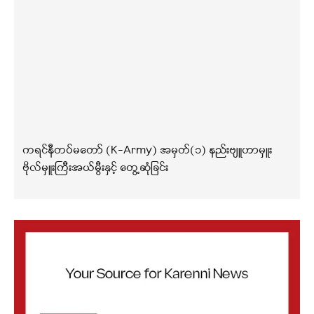
ကရင်နီတပ်မတော် (K-Army) အမှတ်(၁) နည်းဗျူဟာမှူး
ဗိုလ်မှူးကြီးအယ်မွီးနှင့် တွေ့ဆုံခြင်း