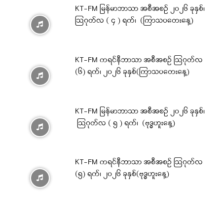
KT-FM မြန်မာဘာသာ အစီအစဉ် ၂၀၂၆ ခုနှစ်၊
ဩဂုတ်လ ( ၄ ) ရက်၊ (ကြာသပတေးနေ့)
KT-FM ကရင်နီဘာသာ အစီအစဉ် ဩဂုတ်လ
(၆) ရက်၊ ၂၀၂၆ ခုနှစ်(ကြာသပတေးနေ့)
KT-FM မြန်မာဘာသာ အစီအစဉ် ၂၀၂၆ ခုနှစ်၊
ဩဂုတ်လ ( ၅ ) ရက်၊ (ဗုဒ္ဓဟူးနေ့)
KT-FM ကရင်နီဘာသာ အစီအစဉ် ဩဂုတ်လ
(၅) ရက်၊ ၂၀၂၆ ခုနှစ်(ဗုဒ္ဓဟူးနေ့)