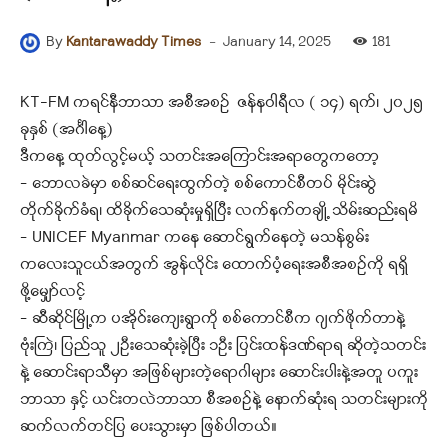
-
January 14, 2025
181
By
Kantarawaddy Times
KT-FM ကရင်နီဘာသာ အစီအစဉ် ဇန်နဝါရီလ ( ၁၄) ရက်၊ ၂၀၂၅
ခုနှစ် (အင်္ဂါနေ့)
ဒီကနေ့ ထုတ်လွင့်မယ့် သတင်းအကြောင်းအရာတွေကတော့
– ဘောလခဲမှာ စစ်ဆင်ရေးထွက်တဲ့ စစ်ကောင်စီတပ် မိုင်းဆွဲ
တိုက်ခိုက်ခံရ၊ ထိခိုက်သေဆုံးမှုရှိပြီး လက်နက်တချို့ သိမ်းဆည်းရမိ
– UNICEF Myanmar ကနေ ဆောင်ရွက်နေတဲ့ မသန်စွမ်း
ကလေးသူငယ်အတွက် အွန်လိုင်း ထောက်ပံ့ရေးအစီအစဥ်ကို ရရှိ
ဖို့‌မျှော်လင့်
– ဆီဆိုင်မြို့က ပအိုဝ်းကျေးရွာကို စစ်ကောင်စီက ဂျက်ဖိုက်တာနဲ့
ဗုံးကြဲ၊ ပြည်သူ ၂ဦးသေဆုံးခဲ့ပြီး ၁ဦး ပြင်းထန်ဒဏ်ရာရ ဆိုတဲ့သတင်း
နဲ့ ဆောင်းရာသီမှာ အဖြစ်များတဲ့ရောဂါများ ဆောင်းပါးနဲ့အတူ ပကူး
ဘာသာ နှင့် ယင်းတလဲဘာသာ စီအစဥ်နဲ့ နောက်ဆုံးရ သတင်းများကို
ဆက်လက်တင်ပြ ပေးသွားမှာ ဖြစ်ပါတယ်။