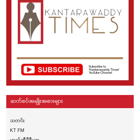
ဆက်စပ်အမျိုးအစားများ
သတင်း
KT FM