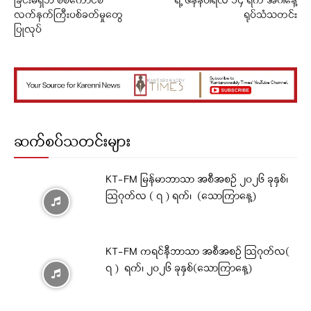
ခြင်းမရှိဘဲ စစ်ကောင်စီ
ရဲ့ ဇန်နဝါရီလ ၁၄ ရက် အင်္ဂါနေ့
လက်နက်ကြီးပစ်ခတ်မှုတွေ
ရုပ်သံသတင်း
ပြုလုပ်
ဆက်စပ်သတင်းများ
KT-FM မြန်မာဘာသာ အစီအစဉ် ၂၀၂၆ ခုနှစ်၊
ဩဂုတ်လ ( ၇ ) ရက်၊ (သောကြာနေ့)
KT-FM ကရင်နီဘာသာ အစီအစဉ် ဩဂုတ်လ(
၇ ) ရက်၊ ၂၀၂၆ ခုနှစ်(သောကြာနေ့)