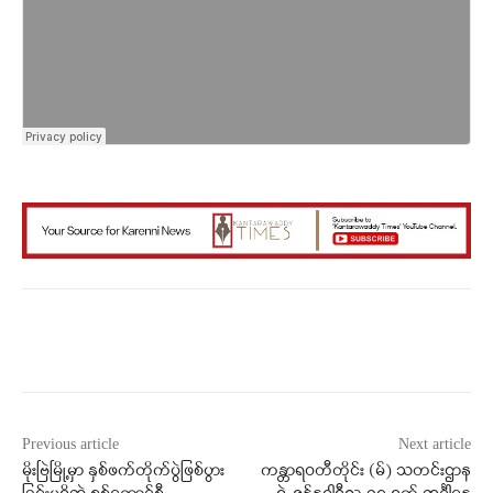
Facebook
X
WhatsApp
Previous article
Next article
မိုးဗြဲမြို့မှာ နှစ်ဖက်တိုက်ပွဲဖြစ်ပွား
ကန္တာရဝတီတိုင်း (မ်) သတင်းဌာန