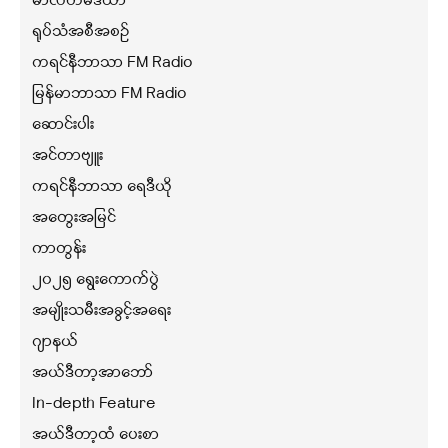
မာလ်တီမီဒီယာ
ရုပ်သံအစီအစဉ်
ကရင်နီဘာသာ FM Radio
မြန်မာဘာသာ FM Radio
ဆောင်းပါး
အင်တာဗျူး
ကရင်နီဘာသာ ရေဒီယို
အတွေးအမြင်
ကာတွန်း
၂၀၂၅ ရွေးကောက်ပွဲ
အမျိုးသမီးအခွင့်အရေး
ဂျာနယ်
အယ်ဒီတာ့အာဘော်
In-depth Feature
အယ်ဒီတာ့ထံ ပေးစာ