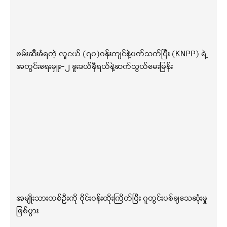
ဖမ်းဆီးခံရတဲ့ လူငယ် (၇၀)ဝန်းကျင်နဲ့ပတ်သက်ပြီး (KNPP) ရဲ့
အတွင်းရေးမှူး-၂ ခူးဒယ်နီရယ်နဲ့ဆက်သွယ်မေးမြန်း
အမျိုးသားတစ်ဦးကို ဝိုင်းဝန်းထိုးကြိတ်ပြီး ဂူတွင်းပစ်ချသေဆုံးမှု
ဖြစ်ပွား