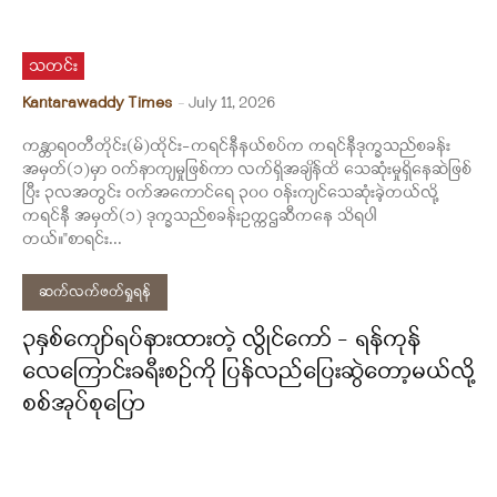
သတင်း
Kantarawaddy Times
-
July 11, 2026
ကန္တာရဝတီတိုင်း(မ်)ထိုင်း-ကရင်နီနယ်စပ်က ကရင်နီဒုက္ခသည်စခန်း
အမှတ်(၁)မှာ ဝက်နာကျမှုဖြစ်ကာ လက်ရှိအချိန်ထိ သေဆုံးမှုရှိနေဆဲဖြစ်
ပြီး ၃လအတွင်း ဝက်အကောင်ရေ ၃၀၀ ဝန်းကျင်သေဆုံးခဲ့တယ်လို့
ကရင်နီ အမှတ်(၁) ဒုက္ခသည်စခန်းဥက္ကဌဆီကနေ သိရပါ
တယ်။"စာရင်း...
ဆက်လက်ဖတ်ရှုရန်
၃နှစ်ကျော်ရပ်နားထားတဲ့ လွိုင်ကော် – ရန်ကုန်
လေကြောင်းခရီးစဉ်ကို ပြန်လည်ပြေးဆွဲတော့မယ်လို့
စစ်အုပ်စုပြော