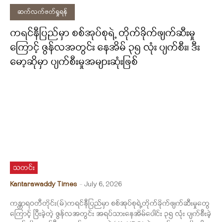
ဆက်လက်ဖတ်ရှုရန်
ကရင်နီပြည်မှာ စစ်အုပ်စုရဲ့ တိုက်ခိုက်ဖျက်ဆီးမှု
ကြောင့် ဇွန်လအတွင်း နေအိမ် ၃၅ လုံး ပျက်စီး၊ ဒီး
မော့ဆိုမှာ ပျက်စီးမှုအများဆုံးဖြစ်
သတင်း
Kantarawaddy Times
-
July 6, 2026
ကန္တာရဝတီတိုင်း(မ်)ကရင်နီပြည်မှာ စစ်အုပ်စုရဲ့တိုက်ခိုက်ဖျက်ဆီးမှုတွေ
ကြောင့် ပြီးခဲ့တဲ့ ဇွန်လအတွင်း အရပ်သားနေအိမ်ပေါင်း ၃၅ လုံး ပျက်စီးခဲ့