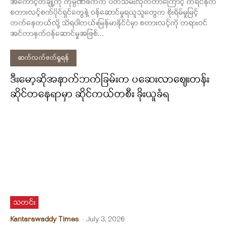
အကောင့်တချို့ကို ကုမ္ပဏီဖက်က ပိတ်သိမ်းလိုက်တာကြောင့် ကရင်နီက
စတားလင့်စက်ပိုင်ရှင်တွေနဲ့ ဝန်ဆောင်မှုရယူသူတွေက စိုးရိမ်မှုမြင့်
တက်နေတယ်လို့ သိရပါတယ်။မြန်မာနိုင်ငံမှာ စတားလင့်ကို တရားဝင်
အင်တာနက်ဝန်ဆောင်မှုအဖြစ်...
ဆက်လက်ဖတ်ရှုရန်
ဒီးမော့ဆိုအနာက်ဘက်ခြမ်းက ပဆေးလာဈေးတန်း
ဆိုင်တနေရာမှာ ဆိုင်ကယ်တစီး ခိုးယူခံရ
သတင်း
Kantarawaddy Times
-
July 3, 2026