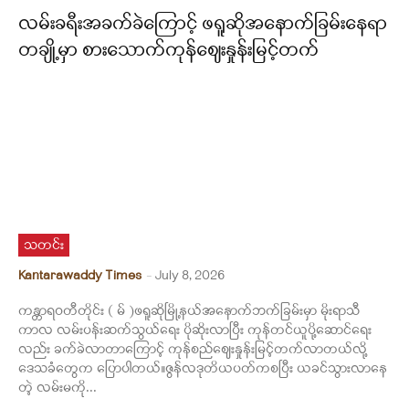
လမ်းခရီးအခက်ခဲကြောင့် ဖရူဆိုအနောက်ခြမ်းနေရာ
တချို့မှာ စားသောက်ကုန်ဈေးနှုန်းမြင့်တက်
သတင်း
Kantarawaddy Times
-
July 8, 2026
ကန္တာရဝတီတိုင်း ( မ် )ဖရူဆိုမြို့နယ်အနောက်ဘက်ခြမ်းမှာ မိုးရာသီ
ကာလ လမ်းပန်းဆက်သွယ်ရေး ပိုဆိုးလာပြီး ကုန်တင်ယူပို့ဆောင်ရေး
လည်း ခက်ခဲလာတာကြောင့် ကုန်စည်ဈေးနှုန်းမြင့်တက်လာတယ်လို့
ဒေသခံတွေက ပြောပါတယ်။ဇွန်လဒုတိယပတ်ကစပြီး ယခင်သွားလာနေ
တဲ့ လမ်းမကို...