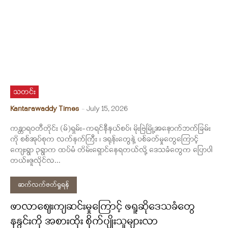
သတင်း
Kantarawaddy Times
-
July 15, 2026
ကန္တာရဝတီတိုင်း (မ်)ရှမ်း-ကရင်နီနယ်စပ်၊ မိုးဗြဲမြို့အနောက်ဘက်ခြမ်း
ကို စစ်အုပ်စုက လက်နက်ကြီး ၊ ဒရုန်းတွေနဲ့ ပစ်ခတ်မှုတွေကြောင့်
ကျေးရွာ ၃ရွာက ထပ်မံ တိမ်းရှောင်နေရတယ်လို့ ဒေသခံတွေက ပြောပါ
တယ်။ဇူလိုင်လ...
ဆက်လက်ဖတ်ရှုရန်
ဖာလာဈေးကျဆင်းမှုကြောင့် ဖရူဆိုဒေသခံတွေ
နနွင်းကို အစားထိုး စိုက်ပျိုးသူများလာ