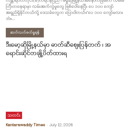
ကန္တာရဝတီတိုင်း(မ်)ကရင်နီပြည် ၊ ဖရူဆိုမြို့နယ်အနောက်ခြမ်းက လမ်းမ
ကြီးတနေရာမှာ လမ်းအက်ကွဲမှုတွေ ဖြစ်ပေါ်နေပြီး ပေ ၁၀၀ ကျော်
အရှည်ရှိနိုင်တယ်လို့ ဒေသခံတွေက ပြောပါတယ်။"ပေ ၁၀၀ ကျော်မလား
ဘဲ။...
ဆက်လက်ဖတ်ရှုရန်
ဒီးမော့ဆိုမြို့နယ်မှာ ဓာတ်ဆီစျေးပြန်တက် ၊ အ
ရောင်းဆိုင်တချို့ပိတ်ထားရ
သတင်း
Kantarawaddy Times
-
July 12, 2026