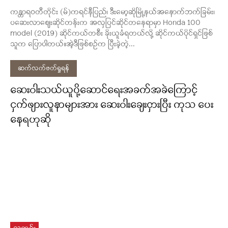
ကန္တာရဝတီတိုင်း (မ်)ကရင်နီပြည်၊ ဒီးမော့ဆိုမြို့နယ်အနောက်ဘက်ခြမ်း၊
ပဆေးလာဈေးဆိုင်တန်းက အလှပြင်ဆိုင်တနေရာမှာ Honda 100
model (2019) ဆိုင်ကယ်တစီး ခိုးယူခံရတယ်လို့ ဆိုင်ကယ်ပိုင်ရှင်ဖြစ်
သူက ပြောပါတယ်။အဲ့ဒီဖြစ်စဉ်က ပြီးခဲ့တဲ့...
ဆက်လက်ဖတ်ရှုရန်
ဆေးဝါးသယ်ယူပို့ဆောင်ရေးအခက်အခဲကြောင့်
ငှက်ဖျားလူနာများအား ဆေးဝါးချေးငှားပြီး ကုသ ပေး
နေရဟုဆို