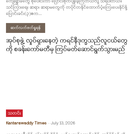
ကျေးရွာခံတွေ စုပေါင်းကာ ပြောင်းစိုက်ပျိုးခဲ့ကြတယ်လို့ သိရပါတယ်။
သင်ကြားရေး ဆရာ၊ ဆရာမတွေကို တပိုင်တနိုင်ထောက်ပံ့ကြေးပေးနိုင်ဖို့
ပြောင်းခင်း(၃)ဧက...
ဆက်လက်ဖတ်ရှုရန်
အုပ်စုဖွဲ့ လှုပ်ရှားနေတဲ့ ကရင်နီဒုက္ခသည်လူငယ်တွေ
ကို စခန်းကော်မတီမှ ကြပ်မတ်ဆောင်ရွက်သွားမည်
သတင်း
Kantarawaddy Times
-
July 13, 2026