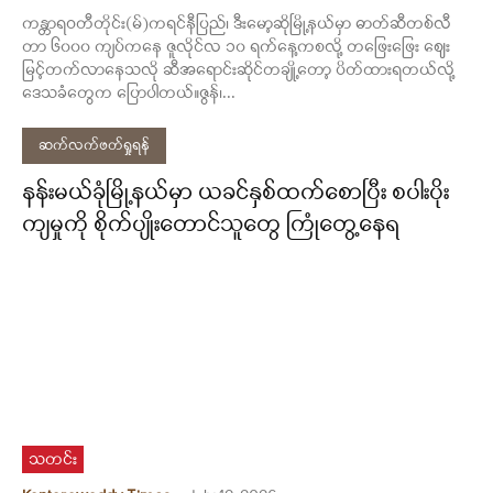
ကန္တာရဝတီတိုင်း(မ်)ကရင်နီပြည်၊ ဒီးမော့ဆိုမြို့နယ်မှာ ဓာတ်ဆီတစ်လီ
တာ ၆၀၀၀ ကျပ်ကနေ ဇူလိုင်လ ၁၀ ရက်နေ့ကစလို့ တဖြေးဖြေး ဈေး
မြင့်တက်လာနေသလို ဆီအရောင်းဆိုင်တချို့တော့ ပိတ်ထားရတယ်လို့
ဒေသခံတွေက ပြောပါတယ်။ဇွန်၊...
ဆက်လက်ဖတ်ရှုရန်
နန်းမယ်ခုံမြို့နယ်မှာ ယခင်နှစ်ထက်စောပြီး စပါးပိုး
ကျမှုကို စိုက်ပျိုးတောင်သူတွေ ကြုံတွေ့နေရ
သတင်း