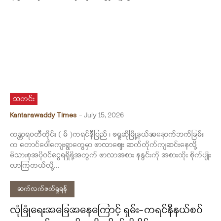
သတင်း
Kantarawaddy Times
-
July 15, 2026
ကန္တာရဝတီတိုင်း ( မ် )ကရင်နီပြည် ၊ ဖရူဆိုမြို့နယ်အနောက်ဘက်ခြမ်း
က တောင်ပေါ်ကျေးရွာတွေမှာ ဖာလာဈေး ဆက်တိုက်ကျဆင်းနေလို့
မိသားစုအပိုဝင်ငွေရရှိဖို့အတွက် ဖာလာအစား နနွင်းကို အစားထိုး စိုက်ပျိုး
လာကြတယ်လို့...
ဆက်လက်ဖတ်ရှုရန်
လုံခြုံရေးအခြေအနေကြောင့် ရှမ်း-ကရင်နီနယ်စပ်