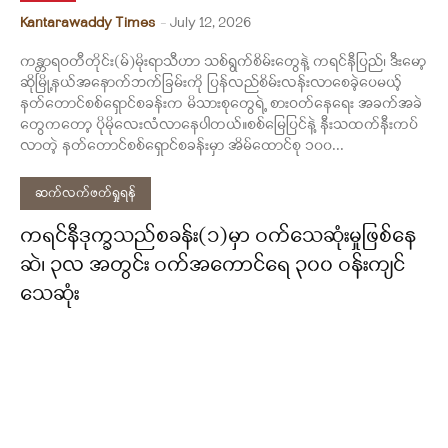
Kantarawaddy Times
-
July 12, 2026
ကန္တာရဝတီတိုင်း(မ်)မိုးရာသီဟာ သစ်ရွက်စိမ်းတွေနဲ့ ကရင်နီပြည်၊ ဒီးမော့
ဆိုမြို့နယ်အနောက်ဘက်ခြမ်းကို ပြန်လည်စိမ်းလန်းလာစေခဲ့ပေမယ့်
နတ်တောင်စစ်ရှောင်စခန်းက မိသားစုတွေရဲ့ စားဝတ်နေရေး အခက်အခဲ
တွေကတော့ ပိုမိုလေးလံလာနေပါတယ်။စစ်မြေပြင်နဲ့ နီးသထက်နီးကပ်
လာတဲ့ နတ်တောင်စစ်ရှောင်စခန်းမှာ အိမ်ထောင်စု ၁၀၀...
ဆက်လက်ဖတ်ရှုရန်
ကရင်နီဒုက္ခသည်စခန်း(၁)မှာ ဝက်သေဆုံးမှုဖြစ်နေ
ဆဲ၊ ၃လ အတွင်း ဝက်အကောင်ရေ ၃၀၀ ဝန်းကျင်
သေဆုံး