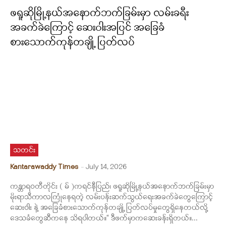
ဖရူဆိုမြို့နယ်အနောက်ဘက်ခြမ်းမှာ လမ်းခရီး
အခက်ခဲကြောင့် ဆေးဝါးအပြင် အခြေခံ
စားသောက်ကုန်တချို့ ပြတ်လပ်
သတင်း
Kantarawaddy Times
-
July 14, 2026
ကန္တာရဝတီတိုင်း ( မ် )ကရင်နီပြည်၊ ဖရူဆိုမြို့နယ်အနောက်ဘက်ခြမ်းမှာ
မိုးရာသီကာလကြုံနေရတဲ့ လမ်းပန်းဆက်သွယ်ရေးအခက်ခဲတွေကြောင့်
ဆေးဝါး နဲ့ အ‌ခြေခံစားသောက်ကုန်တချို့ ပြတ်လပ်မှုတွေရှိနေတယ်လို့
ဒေသခံတွေဆီကနေ သိရပါတယ်။“ ဒီဖက်မှာကဆေးခန်းရှိတယ်။...