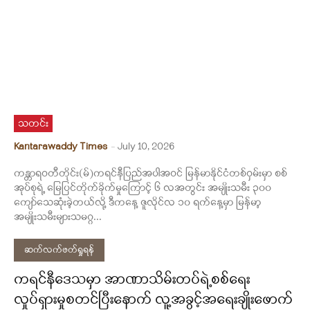
သတင်း
Kantarawaddy Times
-
July 10, 2026
ကန္တာရဝတီတိုင်း(မ်)ကရင်နီပြည်အပါအဝင် မြန်မာနိုင်ငံတစ်ဝှမ်းမှာ စစ်
အုပ်စုရဲ့ မြေပြင်တိုက်ခိုက်မှုကြောင့် ၆ လအတွင်း အမျိုးသမီး ၃၀၀
ကျော်သေဆုံးခဲ့တယ်လို့ ဒီကနေ့ ဇူလိုင်လ ၁၀ ရက်နေ့မှာ မြန်မာ့
အမျိုးသမီးများသမဂ္ဂ...
ဆက်လက်ဖတ်ရှုရန်
ကရင်နီဒေသမှာ အာဏာသိမ်းတပ်ရဲ့စစ်ရေး
လှုပ်ရှားမှုစတင်ပြီးနောက် လူ့အခွင့်အရေးချိုးဖောက်