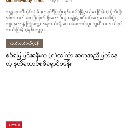
Kantarawaddy Times
-
July 12, 2026
ကန္တာရဝတီတိုင်း ( မ် )ကရင်နီပြည်၊ နန်းမယ်ခုံမြို့နယ်မှာ ပြီးခဲ့တဲ့ စိုက်ပျိုး
နှစ်ကထက် စောပြီး စိုက်ပျိုးတောင်သူတချို့ရဲ့ စပါးခင်းတွေမှာ စပါးပိုး
ကျနေတာနဲ့ ကြုံတွေ့နေရတယ်လို့ ဒေသခံတောင်သူတွေဆီကနေ သိရပါ
တယ်။ပြီးခဲ့တဲ့နှစ်တွေမှာ...
ဆက်လက်ဖတ်ရှုရန်
စစ်မြေပြင်အနီးက (၇)လကြာ အကူအညီပြတ်နေ
တဲ့ နတ်တောင်စစ်ရှောင်စခန်း
သတင်း