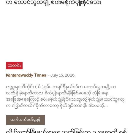
က တောင်သူတချို့ စပါးမစိုက်ပျိုးနိုင်သေး
သတင်း
Kantarawaddy Times
-
July 15, 2026
ကန္တာရဝတီတိုင်း ( မ် )ရှမ်း-ကရင်နီနယ်စပ်က တောင်သူတချို့ဟာ
လက်ရှိ မိုးရာသီကာလ စိုက်ပျိုးရာသီချိန်ဖြစ်ပေမယ့် လုံခြုံရေး
အခြေအနေကြောင့် စပါးမစိုက်ပျိုးနိုင်သေးဘူးလို့ စိုက်ပျိုးတောင်သူတွေ
က ပြောပါတယ်။“စိုက်တာတော့ စိုက်ချင်တာ‌ပေါ့။ ဒါပေမယ့်...
ဆက်လက်ဖတ်ရှုရန်
လွိုင်ကော်မြို့နယ်အရှေ့ဘက်ခြမ်းက ၃ နေရာကို စစ်