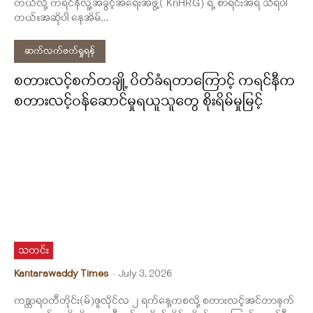
တယ်လို့ ကရင်နီလူ့အခွင့်အရေးအဖွဲ့( KnHRG) ရဲ့ စာရင်းအရ သိရပါ
တယ်။အဆိုပါ နေအိမ်...
ဆက်လက်ဖတ်ရှုရန်
စတားလင့်စက်တချို့ ပိတ်ခံရတာကြောင့် ကရင်နီက
စတားလင့်ဝန်ဆောင်မှုရယူသူတွေ စိုးရိမ်မှုမြင့်
သတင်း
Kantarawaddy Times
-
July 3, 2026
ကန္တာရဝတီတိုင်း(မ်)ဇူလိုင်လ ၂ ရက်နေ့ကစလို့ စတားလင့်အင်တာနက်