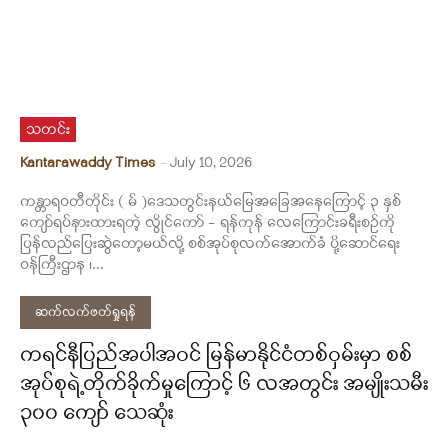
သတင်း
Kantarawaddy Times
-
July 10, 2026
ကန္တာရဝတီတိုင်း ( မ် )ဒေသတွင်းနယ်မြေအခြေအနေကြောင့် ၃ နှစ်
ကျော်ရပ်နားထားရတဲ့ လွိုင်ကော် - ရန်ကုန် လေကြောင်းခရီးစဉ်ကို
ပြန်လည်ပြေးဆွဲတော့မယ်လို့ စစ်အုပ်စုလက်အောက်ခံ ပို့ဆောင်ရေး
ဝန်ကြီးဌာန ၊...
ဆက်လက်ဖတ်ရှုရန်
ကရင်နီပြည်အပါအဝင် မြန်မာနိုင်ငံတစ်ဝှမ်းမှာ စစ်
အုပ်စုရဲ့တိုက်ခိုက်မှုကြောင့် ၆ လအတွင်း အမျိုးသမီး
၃၀၀ ကျော် သေဆုံး