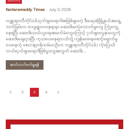
သတင်း
Kantarawaddy Times
-
July 3, 2026
ကန္တာရဝတီတိုင်း(မ်)ငှက်ဖျားရောဂါအဖြစ်များတဲ့ ဒီးမော့ဆိုမြို့နယ်အရှေ့
ဘက်ခြမ်းက ကျေးရွာတနေရာမှာ ဆေးဝါးမလုံလောက်မှုတွေ ကြုံတွေ့
နေရပြီး ဆေးဝါးသယ်ယူရေးအခက်ခဲတွေကြောင့် ငှက်ဖျားလူနာတွေကို
ဆေးဝါးချေးငှားပြီး ကုသပေးနေရတယ်လို့ ကျန်းမာရေးစောင့်ရှောက်မှု
ပေးနေတဲ့ စေတနာ့ဝန်ထမ်းတဦးက ကန္တာရဝတီတိုင်း(မ်) ကိုပြောပါ
တယ်။ငှက်ဖျားရောဂါဖြစ်ပွားသူအတွက် ဆေးဝါး...
ဆက်လက်ဖတ်ရှုရန်
2
3
4