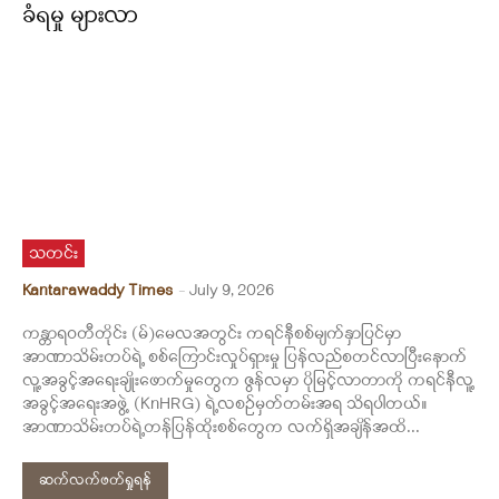
ခံရမှု များလာ
သတင်း
Kantarawaddy Times
-
July 9, 2026
ကန္တာရဝတီတိုင်း (မ်)မေလအတွင်း ကရင်နီစစ်မျက်နှာပြင်မှာ
အာဏာသိမ်းတပ်ရဲ့ စစ်ကြောင်းလှုပ်ရှားမှု ပြန်လည်စတင်လာပြီးနောက်
လူ့အခွင့်အရေးချိုးဖောက်မှုတွေက ဇွန်လမှာ ပိုမြင့်လာတာကို ကရင်နီလူ့
အခွင့်အရေးအဖွဲ့ (KnHRG) ရဲ့လစဥ်မှတ်တမ်းအရ သိရပါတယ်။
အာဏာသိမ်းတပ်ရဲ့တန်ပြန်ထိုးစစ်တွေက လက်ရှိအချိန်အထိ...
ဆက်လက်ဖတ်ရှုရန်