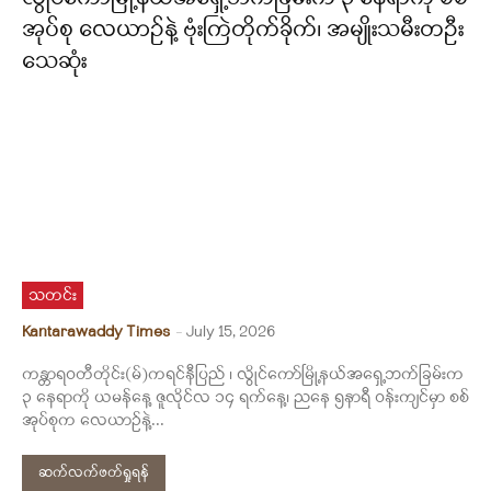
အုပ်စု လေယာဥ်နဲ့ ဗုံးကြဲတိုက်ခိုက်၊ အမျိုးသမီးတဦး
သေဆုံး
သတင်း
Kantarawaddy Times
-
July 15, 2026
ကန္တာရဝတီတိုင်း(မ်)ကရင်နီပြည် ၊ လွိုင်ကော်မြို့နယ်အရှေ့ဘက်ခြမ်းက
၃ နေရာကို ယမန်နေ့ ဇူလိုင်လ ၁၄ ရက်နေ့၊ ညနေ ၅နာရီ ဝန်းကျင်မှာ စစ်
အုပ်စုက လေယာဉ်နဲ့...
ဆက်လက်ဖတ်ရှုရန်