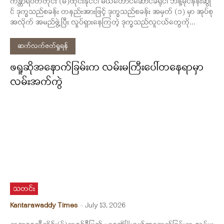
ကန္တာရဝတီတိုင်း (မ်)ထိုင်းနိုင်ငံ၊ မယ်ဟောင်ဆောင်ခရိုင်၊ ဘန့်မိုင်နန်းဆွို
င် ဒုက္ခသည်စခန်း တနည်းအားဖြင့် ဒုက္ခသည်စခန်း အမှတ် (၁) မှာ အုပ်စု
အလိုက် အမည်ဖွဲ့ပြီး လှုပ်ရှားနေကြတဲ့ ဒုက္ခသည်လူငယ်တွေကို...
ဆက်လက်ဖတ်ရှုရန်
ဖရူဆိုအနောက်ခြမ်းက လမ်းမကြီးပေါ်တနေရာမှာ
လမ်းအက်ကွဲ
သတင်း
Kantarawaddy Times
-
July 13, 2026