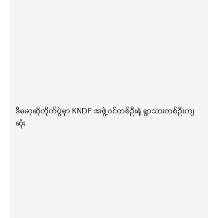
ဒီမော့ဆိုတိုက်ပွဲမှာ KNDF အဖွဲ့ဝင်တစ်ဦးနဲ့ ရွာသားတစ်ဦးကျ
ဆုံး