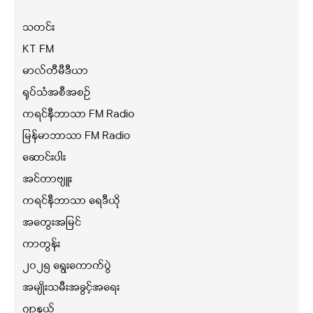
သတင်း
KT FM
မာလ်တီမီဒီယာ
ရုပ်သံအစီအစဉ်
ကရင်နီဘာသာ FM Radio
မြန်မာဘာသာ FM Radio
ဆောင်းပါး
အင်တာဗျူး
ကရင်နီဘာသာ ရေဒီယို
အတွေးအမြင်
ကာတွန်း
၂၀၂၅ ရွေးကောက်ပွဲ
အမျိုးသမီးအခွင့်အရေး
ဂျာနယ်