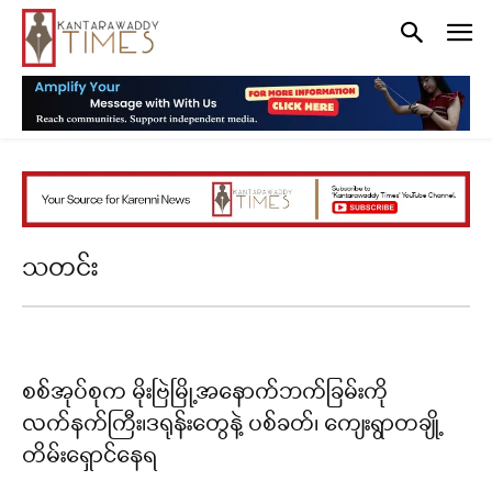
သတင်း
စစ်အုပ်စုက မိုးဗြဲမြို့အနောက်ဘက်ခြမ်းကို
လက်နက်ကြီး၊ဒရုန်းတွေနဲ့ ပစ်ခတ်၊ ကျေးရွာတချို့
တိမ်းရှောင်နေရ