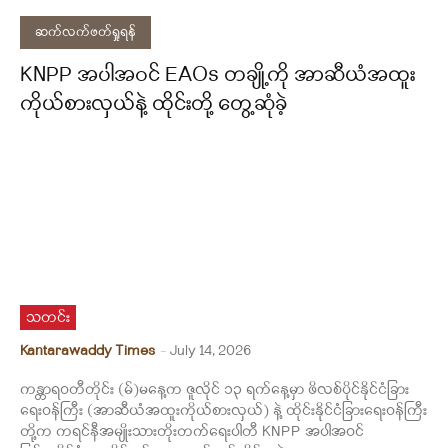
ဆက်လက်ဖတ်ရှုရန်
KNPP အပါအဝင် EAOs တချို့ကို အာဆီယံအထူး
ကိုယ်စားလှယ်နဲ့ ထိုင်းတို့ တွေ့ဆုံခဲ့
သတင်း
Kantarawaddy Times
-
July 14, 2026
ကန္တာရဝတီတိုင်း (မ်)မနေ့က ဇူလိုင် ၁၃ ရက်နေ့မှာ ဖိလစ်ပိုင်နိုင်ငံခြား
ရေးဝန်ကြီး (အာဆီယံအထူးကိုယ်စားလှယ်) နဲ့ ထိုင်းနိုင်ငံခြားရေးဝန်ကြီး
တို့က ကရင်နီအမျိုးသားတိုးတက်ရေးပါတီ KNPP အပါအဝင်