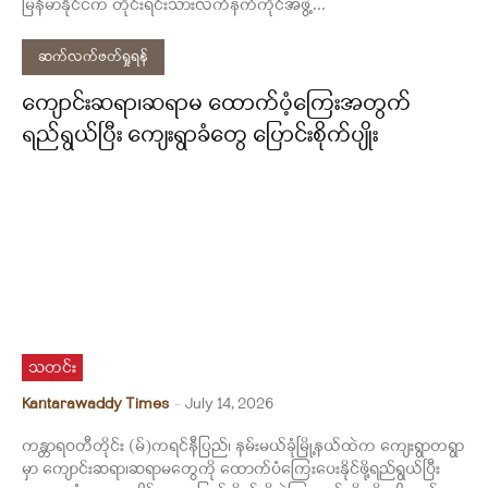
မြန်မာနိုင်ငံက တိုင်းရင်းသားလက်နက်ကိုင်အဖွဲ့...
ဆက်လက်ဖတ်ရှုရန်
ကျောင်းဆရာ၊ဆရာမ ထောက်ပံ့ကြေးအတွက်
ရည်ရွယ်ပြီး ကျေးရွာခံတွေ ပြောင်းစိုက်ပျိုး
သတင်း
Kantarawaddy Times
-
July 14, 2026
ကန္တာရဝတီတိုင်း (မ်)ကရင်နီပြည်၊ နမ်းမယ်ခုံမြို့နယ်ထဲက ကျေးရွာတရွာ
မှာ ကျောင်းဆရာ၊ဆရာမတွေကို ထောက်ပံကြေးပေးနိုင်ဖို့ရည်ရွယ်ပြီး