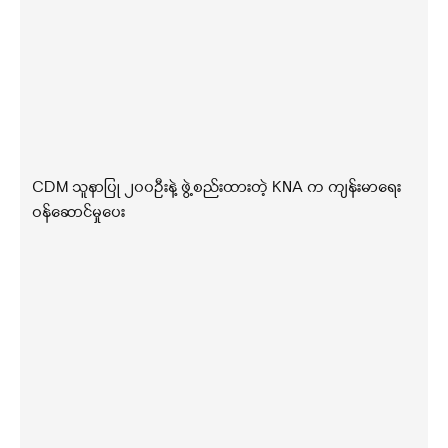
CDM သူနာပြု ၂၀၀ဦးနဲ့ ဖွဲ့စည်းထားတဲ့ KNA က ကျန်းမာရေး
ဝန်ဆောင်မှုပေး