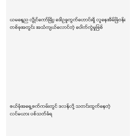
ယမနေ့ည လွိုင်ကော်မြို့၊ ဒေါဥခူကွက်ဟောင်းရှိ လူနေအိမ်ခြံဝန်း
တစ်ခုအတွင်း အသံကျယ်လောင်တဲ့ ပေါက်ကွဲမှုဖြစ်
ဖယ်ခုံအရှေ့ဖက်ကမ်းတွင် ဒလန်လို့ သတင်းထွက်နေတဲ့
လင်မယား ပစ်သတ်ခံရ